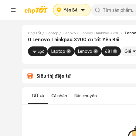
Yên Bái
Chợ Tốt
Laptop
Lenovo
Lenovo ThinkPad X200
Lenov
0 Lenovo Thinkpad X200 cũ tốt Yên Bái
Lọc
Laptop
Lenovo
681
Giá
Siêu thị điện tử
Tất cả
Cá nhân
Bán chuyên