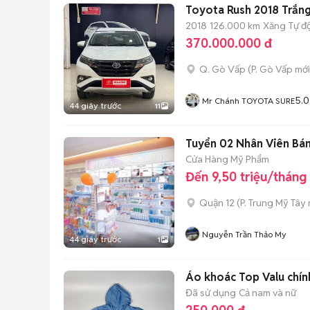
Toyota Rush 2018 Trắn
2018
126.000 km
Xăng
Tự đ
370.000.000 đ
Q. Gò Vấp
(
P. Gò Vấp
mới
5.0
Mr Chánh TOYOTA SURE
44 giây trước
11
Tuyển 02 Nhân Viên Bán
Cửa Hàng Mỹ Phẩm
Đến 9,50 triệu/tháng
Quận 12
(
P. Trung Mỹ Tây
Nguyễn Trần Thảo My
44 giây trước
1
Áo khoác Top Valu chín
Đã sử dụng
Cả nam và nữ