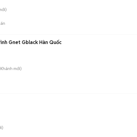
ới)
bán
rình Gnet Gblack Hàn Quốc
n Khánh
mới)
i)