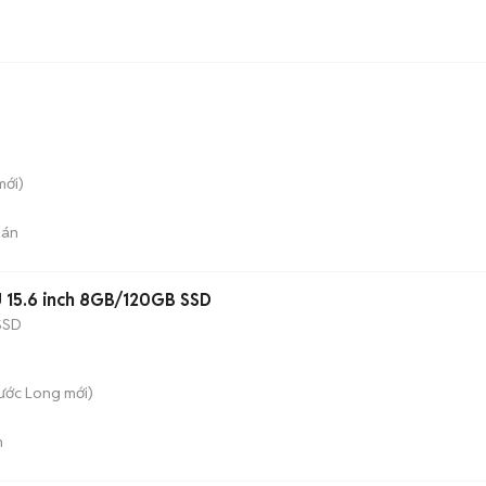
ới)
bán
15.6 inch 8GB/120GB SSD
SSD
hước Long
mới)
n