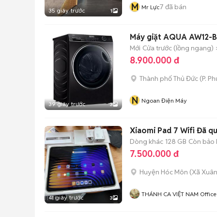
M
7
đã bán
Mr Lực
35 giây trước
1
Máy giặt AQUA AW12-B
Mới
Cửa trước (lồng ngang)
8.900.000 đ
Thành phố Thủ Đức
(
P. P
N
Ngoan Điện Máy
39 giây trước
3
Xiaomi Pad 7 Wifi Đã q
Dòng khác
128 GB
Còn bảo
7.500.000 đ
Huyện Hóc Môn
(
Xã Xuân
THÁNH CA VIỆT NAM Office
41 giây trước
3