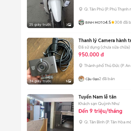
Q. Tân Phú
(
P. Phú Thạnh
m
4.5
308
đã 
BINH MOTO
25 giây trước
3
Thanh lý Camera hành t
Đã sử dụng (chưa sửa chữa)
950.000 đ
Thành phố Thủ Đức
(
P. A
2
đã bán
Cậu Gạo
34 giây trước
5
Tuyển Nam lễ tân
Khách sạn Quỳnh Như
Đến 9 triệu/tháng
Q. Tân Bình
(
P. Tân Hòa
mớ