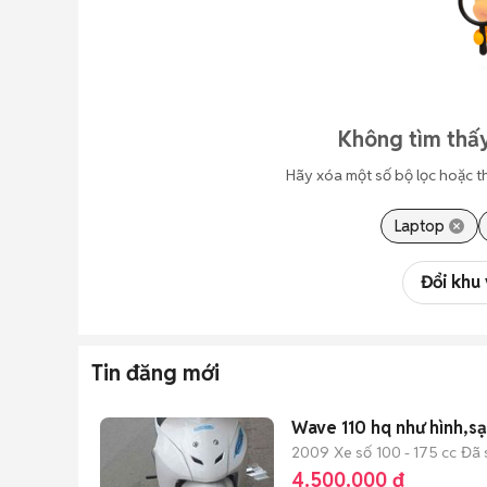
Không tìm thấy
Hãy xóa một số bộ lọc hoặc t
Laptop
Đổi khu
Tin đăng mới
Wave 110 hq như hình,s
2009
Xe số
100 - 175 cc
Đã 
4.500.000 đ