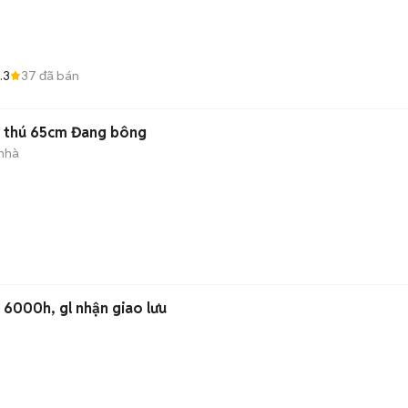
.3
37
đã bán
g thú 65cm Đang bông
 nhà
6000h, gl nhận giao lưu