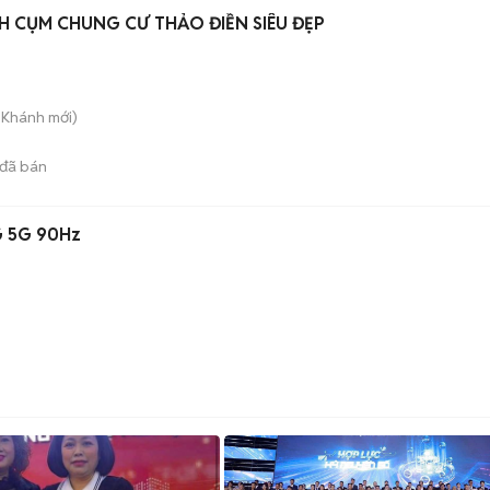
 CỤM CHUNG CƯ THẢO ĐIỀN SIÊU ĐẸP
n Khánh
mới)
đã bán
G 5G 90Hz