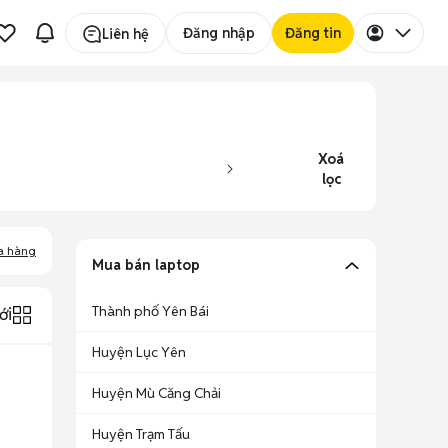
Đăng nhập
Đăng tin
Liên hệ
Xoá
lọc
a hàng
Mua bán laptop
Thành phố Yên Bái
ới
Huyện Lục Yên
Huyện Mù Căng Chải
Huyện Trạm Tấu