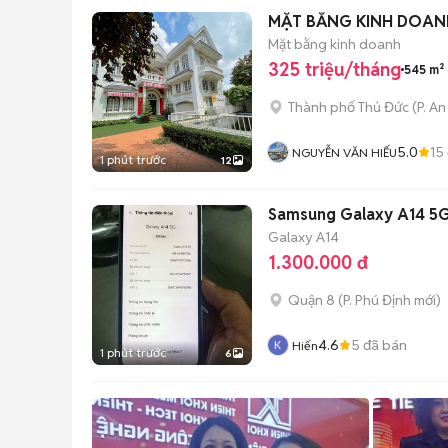
MẶT BẰNG KINH DOANH
Mặt bằng kinh doanh
325 triệu/tháng
545 m²
Thành phố Thủ Đức
(
P. A
5.0
15
NGUYỄN VĂN HIẾU
1 phút trước
12
Samsung Galaxy A14 5
Galaxy A14
1.300.000 đ
Quận 8
(
P. Phú Định
mới)
4.6
5
đã bán
Hiến
1 phút trước
6