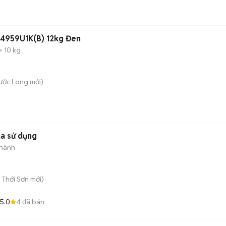
4959U1K(B) 12kg Đen
> 10 kg
hước Long
mới)
ua sử dụng
 hành
 Thới Sơn
mới)
5.0
4
đã bán