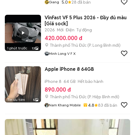
G
5.0
28
đã bán
Giang
VinFast VF 5 Plus 2026 - Đầy đủ màu
[Giá sock]
2026
Mới
Điện
Tự động
420.000.000 đ
Thành phố Thủ Đức
(
P. Long Bình
mới)
1 phút trước
13
Minh Long V F X
Apple iPhone 8 64GB
iPhone 8
64 GB
Hết bảo hành
890.000 đ
Thành phố Thủ Đức
(
P. Hiệp Bình
mới)
Tin ưu tiên
5
4.8
83
đã bán
Nam Khang Mobile