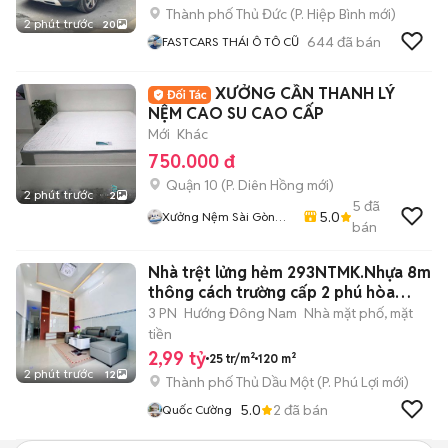
Thành phố Thủ Đức
(
P. Hiệp Bình
mới)
2 phút trước
20
644
đã bán
FASTCARS THÁI Ô TÔ CŨ
XƯỞNG CẦN THANH LÝ
NỆM CAO SU CAO CẤP
Mới
Khác
750.000 đ
Quận 10
(
P. Diên Hồng
mới)
2 phút trước
2
5
đã
5.0
Xưởng Nệm Sài Gòn
bán
Bình Tân
Nhà trệt lửng hẻm 293NTMK.Nhựa 8m
thông cách trường cấp 2 phú hòa
500m
3 PN
Hướng Đông Nam
Nhà mặt phố, mặt
tiền
2,99 tỷ
25 tr/m²
120 m²
2 phút trước
12
Thành phố Thủ Dầu Một
(
P. Phú Lợi
mới)
5.0
2
đã bán
Quốc Cường