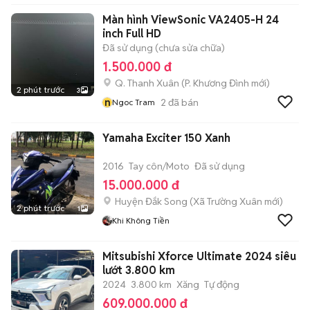
Màn hình ViewSonic VA2405-H 24
inch Full HD
Đã sử dụng (chưa sửa chữa)
1.500.000 đ
Q. Thanh Xuân
(
P. Khương Đình
mới)
2 phút trước
3
n
2
đã bán
Ngoc Tram
Yamaha Exciter 150 Xanh
2016
Tay côn/Moto
Đã sử dụng
15.000.000 đ
Huyện Đắk Song
(
Xã Trường Xuân
mới)
2 phút trước
1
Khi Không Tiền
Mitsubishi Xforce Ultimate 2024 siêu
lướt 3.800 km
2024
3.800 km
Xăng
Tự động
609.000.000 đ