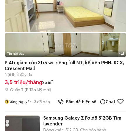
Tin nổi bật
4
P 4tr giảm còn 3tr5 wc riêng full NT, kế bên PMH, KCX,
Crescent Mall
Nội thất đầy đủ
3,5 triệu/tháng
25 m²
Quận 7
(
P. Tân Mỹ
mới)
D
3
đã bán
Bấm để hiện số
Chat
Dũng Nguyễn
Samsung Galaxy Z Fold8 512GB Tím
lavender
Dòng khác
512 GB
Còn bảo hành