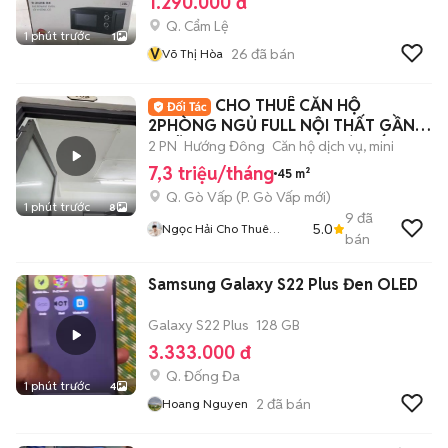
1.290.000 đ
Q. Cẩm Lệ
1 phút trước
1
V
26
đã bán
Võ Thị Hòa
CHO THUÊ CĂN HỘ
2PHÒNG NGỦ FULL NỘI THẤT GẦN
NGÃ 5 QUANG TRUNG, GÒ VẤP
2 PN
Hướng Đông
Căn hộ dịch vụ, mini
7,3 triệu/tháng
45 m²
Q. Gò Vấp
(
P. Gò Vấp
mới)
1 phút trước
8
9
đã
5.0
Ngọc Hải Cho Thuê
bán
Phòng
Samsung Galaxy S22 Plus Đen OLED
Galaxy S22 Plus
128 GB
3.333.000 đ
Q. Đống Đa
1 phút trước
4
2
đã bán
Hoang Nguyen