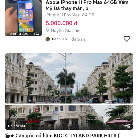
Apple iPhone 11 Pro Max 64GB Xám
Mỹ Đã thay màn, p
iPhone 11 Pro Max
64 GB
5.000.000 đ
Huyện Gia Lâm
1 phút trước
5
1
đã bán
Thành Đô
Tin nổi bật
12
+
2
🐳★ Căn góc có hầm KDC CITYLAND PARK HILLS (