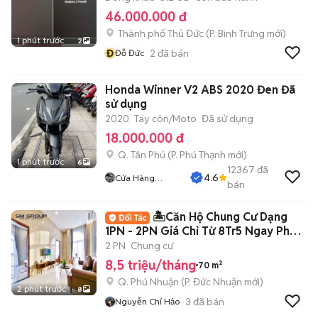
46.000.000 đ
Thành phố Thủ Đức
(
P. Bình Trưng
mới)
1 phút trước
2
Đ
2
đã bán
Đỗ Đức
Honda Winner V2 ABS 2020 Đen Đã
sử dụng
2020
Tay côn/Moto
Đã sử dụng
18.000.000 đ
Q. Tân Phú
(
P. Phú Thạnh
mới)
1 phút trước
6
12367
đã
4.6
Cửa Hàng
bán
Tuanduy
🏝️Căn Hộ Chung Cư Dạng
1PN - 2PN Giá Chỉ Từ 8Tr5 Ngay Phan
Xích Long🏝️
2 PN
Chung cư
8,5 triệu/tháng
70 m²
Q. Phú Nhuận
(
P. Đức Nhuận
mới)
2 phút trước
8
3
đã bán
Nguyễn Chí Hảo