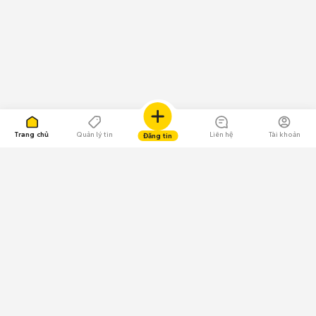
Trang chủ
Quản lý tin
Liên hệ
Tài khoản
Đăng tin
109.000 Bình chọn
Tải ứng dụng Chợ Tốt
Về Chợ Tốt
Quy chế sàn
Chính sách bảo mật
Giải quyết tranh chấp
CÔNG TY TNHH CHỢ TỐT - Người đại diện theo pháp luật: