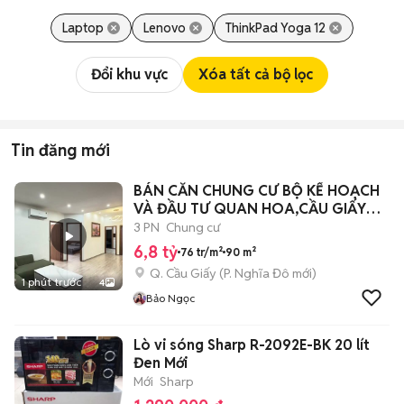
Laptop
Lenovo
ThinkPad Yoga 12
Đổi khu vực
Xóa tất cả bộ lọc
Tin đăng mới
BÁN CĂN CHUNG CƯ BỘ KẾ HOẠCH
VÀ ĐẦU TƯ QUAN HOA,CẦU GIẤY
90M HƠN 6tỷ
3 PN
Chung cư
6,8 tỷ
76 tr/m²
90 m²
Q. Cầu Giấy
(
P. Nghĩa Đô
mới)
1 phút trước
4
Bảo Ngọc
Lò vi sóng Sharp R-2092E-BK 20 lít
Đen Mới
Mới
Sharp