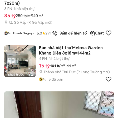
7x20m)
8 PN
Nhà biệt thự
35 tỷ
250 tr/m²
140 m²
Q. Gò Vấp
(
P. Gò Vấp
mới)
5.0
291
đã bán
Bấm để hiện số
Chat
Mr Thanh Nagoya
Bán nhà biệt thự Melosa Garden
Khang Điền 8x18m=144m2
4 PN
Nhà biệt thự
15 tỷ
104 tr/m²
144 m²
Thành phố Thủ Đức
(
P. Long Trường
mới)
1 phút trước
5
S
5
đã bán
Sự