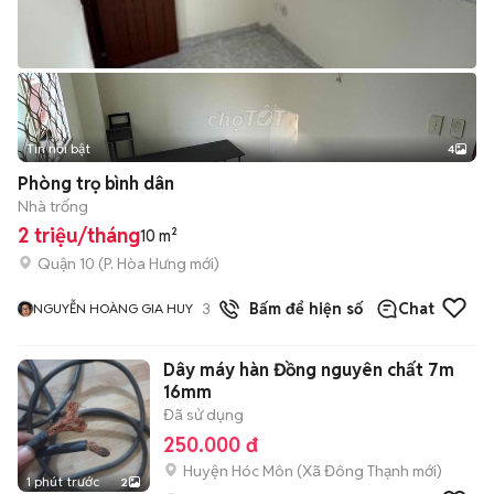
Tin nổi bật
4
Phòng trọ bình dân
Nhà trống
2 triệu/tháng
10 m²
Quận 10
(
P. Hòa Hưng
mới)
3
đã bán
Bấm để hiện số
Chat
NGUYỄN HOÀNG GIA HUY
Dây máy hàn Đồng nguyên chất 7m
16mm
Đã sử dụng
250.000 đ
Huyện Hóc Môn
(
Xã Đông Thạnh
mới)
1 phút trước
2