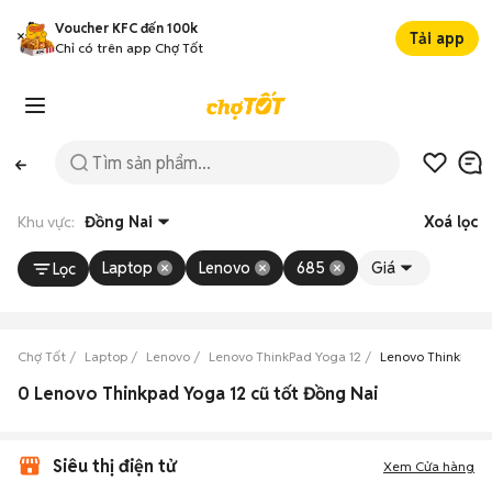
Voucher KFC đến 100k
Tải app
Chỉ có trên app Chợ Tốt
Khu vực:
Đồng Nai
Xoá lọc
Laptop
Lenovo
685
Giá
Lọc
Chợ Tốt
Laptop
Lenovo
Lenovo ThinkPad Yoga 12
Lenovo ThinkPad 
0 Lenovo Thinkpad Yoga 12 cũ tốt Đồng Nai
Siêu thị điện tử
Xem Cửa hàng