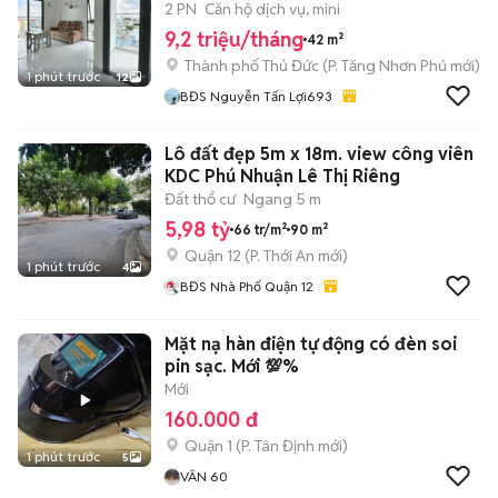
2 PN
Căn hộ dịch vụ, mini
9,2 triệu/tháng
42 m²
Thành phố Thủ Đức
(
P. Tăng Nhơn Phú
mới)
1 phút trước
12
BĐS Nguyễn Tấn Lợi693
Lô đất đẹp 5m x 18m. view công viên
KDC Phú Nhuận Lê Thị Riêng
Đất thổ cư
Ngang 5 m
5,98 tỷ
66 tr/m²
90 m²
Quận 12
(
P. Thới An
mới)
1 phút trước
4
BĐS Nhà Phố Quận 12
Mặt nạ hàn điện tự động có đèn soi
pin sạc. Mới 💯%
Mới
160.000 đ
Quận 1
(
P. Tân Định
mới)
1 phút trước
5
VÂN 60