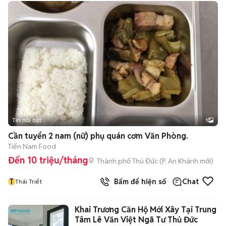
Tin nổi bật
1
Cần tuyển 2 nam (nữ) phụ quán cơm Văn Phòng.
Tiến Nam Food
Đến 10 triệu/tháng
Thành phố Thủ Đức
(
P. An Khánh
mới)
T
Bấm để hiện số
Chat
Thái Triết
Khai Trương Căn Hộ Mới Xây Tại Trung
Tâm Lê Văn Việt Ngã Tư Thủ Đức