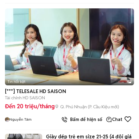
Tin nổi bật
1
[***] TELESALE HD SAISON
Tài chính HD SAISON
Đến 20 triệu/tháng
Q. Phú Nhuận
(
P. Cầu Kiệu
mới)
Bấm để hiện số
Chat
Nguyễn Tâm
Giày dép trẻ em size 21-25 (4 đôi giá