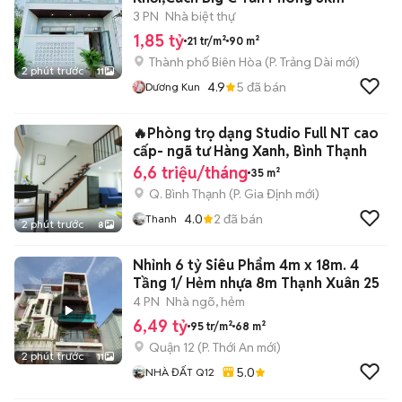
3 PN
Nhà biệt thự
1,85 tỷ
21 tr/m²
90 m²
Thành phố Biên Hòa
(
P. Trảng Dài
mới)
2 phút trước
11
4.9
5
đã bán
Dương Kun
🔥Phòng trọ dạng Studio Full NT cao
cấp- ngã tư Hàng Xanh, Bình Thạnh
6,6 triệu/tháng
35 m²
Q. Bình Thạnh
(
P. Gia Định
mới)
4.0
2
đã bán
Thanh
2 phút trước
8
Nhỉnh 6 tỷ Siêu Phẩm 4m x 18m. 4
Tầng 1/ Hẻm nhựa 8m Thạnh Xuân 25
4 PN
Nhà ngõ, hẻm
6,49 tỷ
95 tr/m²
68 m²
Quận 12
(
P. Thới An
mới)
2 phút trước
11
5.0
NHÀ ĐẤT Q12