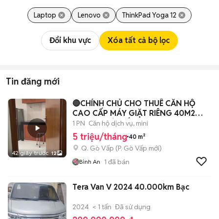
Laptop
Lenovo
ThinkPad Yoga 12
Đổi khu vực
Xóa tất cả bộ lọc
Tin đăng mới
🔴CHÍNH CHỦ CHO THUÊ CĂN HỘ
CAO CẤP MÁY GIẶT RIÊNG 40M2
FULL NT GÒ VẤP🔴
1 PN
Căn hộ dịch vụ, mini
5 triệu/tháng
40 m²
Q. Gò Vấp
(
P. Gò Vấp
mới)
42 giây trước
12
1
đã bán
Bình An
Tera Van V 2024 40.000km Bạc
2024
< 1 tấn
Đã sử dụng