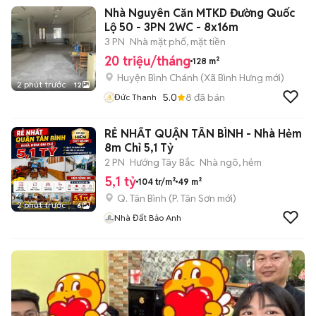
Nhà Nguyên Căn MTKD Đường Quốc
Lộ 50 - 3PN 2WC - 8x16m
3 PN
Nhà mặt phố, mặt tiền
20 triệu/tháng
128 m²
Huyện Bình Chánh
(
Xã Bình Hưng
mới)
2 phút trước
12
5.0
8
đã bán
Đức Thanh
RẺ NHẤT QUẬN TÂN BÌNH - Nhà Hẻm
8m Chỉ 5,1 Tỷ
2 PN
Hướng Tây Bắc
Nhà ngõ, hẻm
5,1 tỷ
104 tr/m²
49 m²
Q. Tân Bình
(
P. Tân Sơn
mới)
2 phút trước
6
Nhà Đất Bảo Anh