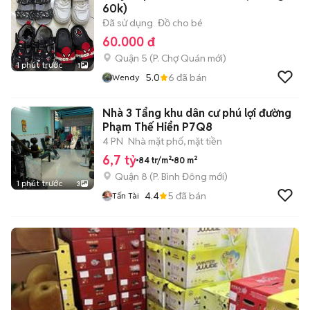
60k)
Đã sử dụng
Đồ cho bé
60.000 đ
Quận 5
(
P. Chợ Quán
mới)
1 phút trước
1
5.0
6
đã bán
Wendy
Nhà 3 Tẩng khu dân cư phú lợi đường
Phạm Thế Hiển P7Q8
4 PN
Nhà mặt phố, mặt tiền
6,7 tỷ
84 tr/m²
80 m²
Quận 8
(
P. Bình Đông
mới)
1 phút trước
3
4.4
5
đã bán
Tấn Tài