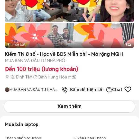
Tin nổi bật
5
Kiếm TN 8 số - Học về BĐS Miễn phí - Mở rộng MQH
MUA BÁN VÀ ĐẦU TƯ NHÀ PHỐ
Đến 100 triệu (lương khoán)
Q. Bình Tân
(
P. Bình Hưng Hòa
mới)
Bấm để hiện số
Chat
MUA BÁN VÀ ĐẦU TƯ NHÀ
PHỐ HCM
Xem thêm
Mua bán laptop
Thành phố Sóc Trăng
Huyện Châu Thành