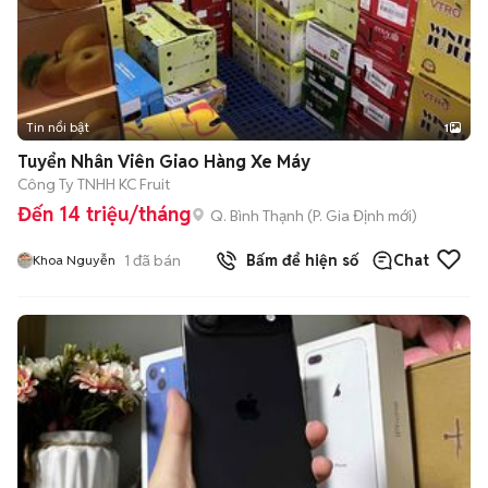
Tin nổi bật
1
Tuyển Nhân Viên Giao Hàng Xe Máy
Công Ty TNHH KC Fruit
Đến 14 triệu/tháng
Q. Bình Thạnh
(
P. Gia Định
mới)
1
đã bán
Bấm để hiện số
Chat
Khoa Nguyễn