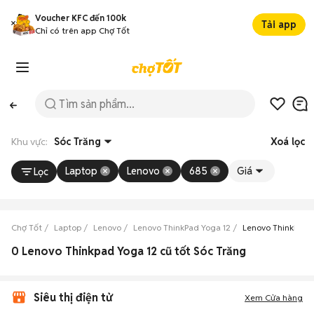
Voucher KFC đến 100k
Tải app
Chỉ có trên app Chợ Tốt
Khu vực:
Sóc Trăng
Xoá lọc
Laptop
Lenovo
685
Giá
Lọc
Chợ Tốt
Laptop
Lenovo
Lenovo ThinkPad Yoga 12
Lenovo ThinkPad Y
0 Lenovo Thinkpad Yoga 12 cũ tốt Sóc Trăng
Siêu thị điện tử
Xem Cửa hàng