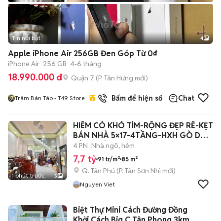
Tin nổi bật
4
Apple iPhone Air 256GB Đen Góp Từ 0₫
iPhone Air
256 GB
4-6 tháng
18.990.000 đ
Quận 7
(
P. Tân Hưng
mới)
23
đã bán
Bấm để hiện số
Chat
Trâm Bán Táo - T49 Store
HIẾM CÓ KHÓ TÌM-RỘNG ĐẸP RẼ-KẸT
BÁN NHÀ 5×17-4TẦNG-HXH GÒ DẦU
TÂN PHÚ
4 PN
Nhà ngõ, hẻm
7,7 tỷ
91 tr/m²
85 m²
Q. Tân Phú
(
P. Tân Sơn Nhì
mới)
1 phút trước
5
Nguyen Viet
Biệt Thự Mini Cách Đường Đồng
Khởi,Cách Big C Tân Phong 3km