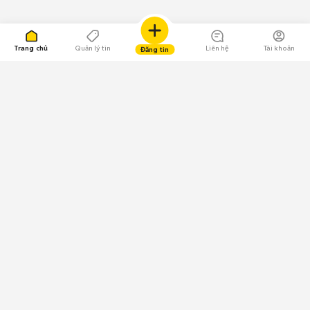
Trang chủ
Quản lý tin
Liên hệ
Tài khoản
Đăng tin
109.000 Bình chọn
Tải ứng dụng Chợ Tốt
Về Chợ Tốt
Quy chế sàn
Chính sách bảo mật
Giải quyết tranh chấp
CÔNG TY TNHH CHỢ TỐT - Người đại diện theo pháp luật:
Nguyễn Trọng Tấn; GPDKKD: 0312120782 do Sở KH & ĐT TP.HCM cấp ngày
11/01/2013;
GPMXH: 185/GP-BTTTT do Bộ Thông tin và Truyền thông
cấp ngày 09/07/2024 - Chịu trách nhiệm
nội dung: Trần Hoàng Ly.
Chính sách sử dụng
Địa chỉ: Tầng 18, Toà nhà UOA, Số 6 đường Tân Trào, Phường Tân Mỹ,
Thành phố Hồ Chí Minh, Việt Nam;