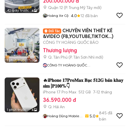
200.000.000 đ
Quận 12
(
P. Trung Mỹ Tây
mới)
42 giây trước
6
4.0
12
đã bán
Hoàng Xe Cộ
CHUYÊN VIÊN THIẾT KẾ
&VIDEO (FB,YOUTUBE,TIKTOK...)
CÔNG TY HOÀNG QUỐC BẢO
Thương lượng
Q. Tân Phú
(
P. Tân Sơn Nhì
mới)
1 phút trước
1
CÔNG TY HOÀNG QUỐC
BẢO
🔥𝐢𝐏𝐡𝐨𝐧𝐞 𝟏𝟕𝐏𝐫𝐨𝐌𝐚𝐱 𝐁𝐚̣𝐜 𝟓𝟏𝟐𝐆 𝐛𝐚̉𝐧 𝐤𝐡𝐚𝐲
𝐬𝐢𝐦 |𝐏𝟏𝟎𝟎%👇
iPhone 17 Pro Max
512 GB
7-12 tháng
36.590.000 đ
Q. Hải An
1 phút trước
6
845
đã
5.0
Hoàng Dũng Mobile
bán
98 Ngô Gia Tự - Hải
Phòng