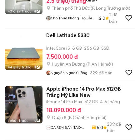
2,5 triệu/tháng
25 m²
Thành phố Thủ Đức
(
P. Long Trường
mới)
40 giây trước
8
2
đã
2.0
Cho Thuê Phòng Trọ Sài
bán
Gòn
Dell Latitude 5330
Intel Core i5
8 GB
256 GB
SSD
7.500.000 đ
Huyện An Dương
(
P. An Hải
mới)
44 giây trước
5
329
đã bán
Nguyễn Ngọc Cường
Apple iPhone 14 Pro Max 512GB
Trắng Mỹ Like New
iPhone 14 Pro Max
512 GB
4-6 tháng
18.090.000 đ
Quận 8
(
P. Chánh Hưng
mới)
1 phút trước
5
209
đã
5.0
CA REM BÁN TÁO-
bán
Chuyên Mua Bán ĐT-
Thu Cũ Đổi Mới-Hỗ