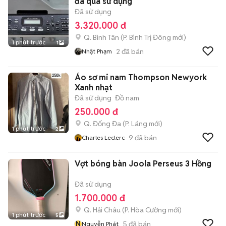
đã qua sử dụng
Đã sử dụng
3.320.000 đ
Q. Bình Tân
(
P. Bình Trị Đông
mới)
1 phút trước
1
2
đã bán
Nhật Phạm
Áo sơ mi nam Thompson Newyork
Xanh nhạt
Đã sử dụng
Đồ nam
250.000 đ
Q. Đống Đa
(
P. Láng
mới)
1 phút trước
2
9
đã bán
Charles Leclerc
Vợt bóng bàn Joola Perseus 3 Hồng
Đã sử dụng
1.700.000 đ
Q. Hải Châu
(
P. Hòa Cường
mới)
1 phút trước
5
N
5
đã bán
Nguyễn Phát