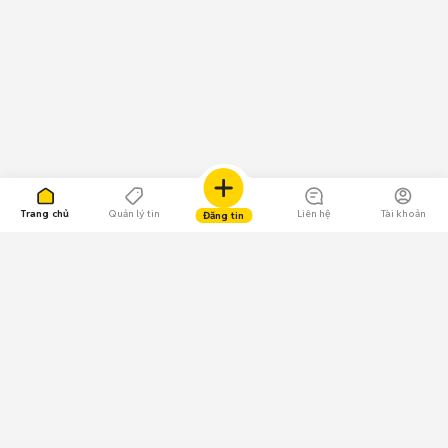
Trang chủ
Quản lý tin
Liên hệ
Tài khoản
Đăng tin
109.000 Bình chọn
Tải ứng dụng Chợ Tốt
Về Chợ Tốt
Quy chế sàn
Chính sách bảo mật
Giải quyết tranh chấp