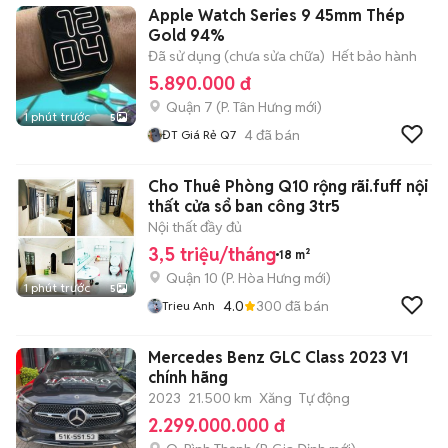
Apple Watch Series 9 45mm Thép
Trợ Trả Góp
Gold 94%
Đã sử dụng (chưa sửa chữa)
Hết bảo hành
5.890.000 đ
Quận 7
(
P. Tân Hưng
mới)
1 phút trước
5
4
đã bán
ĐT Giá Rẻ Q7
Cho Thuê Phòng Q10 rộng rãi.fuff nội
thất cửa sổ ban công 3tr5
Nội thất đầy đủ
3,5 triệu/tháng
18 m²
Quận 10
(
P. Hòa Hưng
mới)
1 phút trước
5
4.0
300
đã bán
Trieu Anh
Mercedes Benz GLC Class 2023 V1
chính hãng
2023
21.500 km
Xăng
Tự động
2.299.000.000 đ