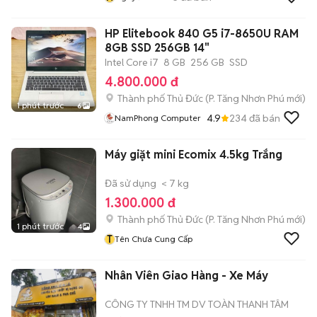
HP Elitebook 840 G5 i7-8650U RAM
8GB SSD 256GB 14"
Intel Core i7
8 GB
256 GB
SSD
4.800.000 đ
Thành phố Thủ Đức
(
P. Tăng Nhơn Phú
mới)
1 phút trước
6
4.9
234
đã bán
NamPhong Computer
Máy giặt mini Ecomix 4.5kg Trắng
Đã sử dụng
< 7 kg
1.300.000 đ
Thành phố Thủ Đức
(
P. Tăng Nhơn Phú
mới)
1 phút trước
4
T
Tên Chưa Cung Cấp
Nhân Viên Giao Hàng - Xe Máy
CÔNG TY TNHH TM DV TOÀN THANH TÂM