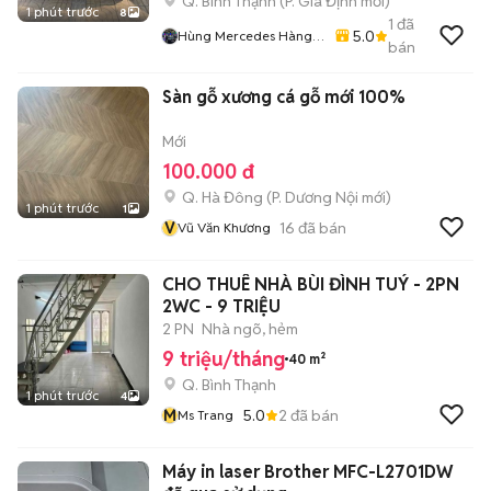
Q. Bình Thạnh
(
P. Gia Định
mới)
1 phút trước
8
1
đã
5.0
Hùng Mercedes Hàng
bán
Xanh
Sàn gỗ xương cá gỗ mới 100%
Mới
100.000 đ
Q. Hà Đông
(
P. Dương Nội
mới)
1 phút trước
1
V
16
đã bán
Vũ Văn Khương
CHO THUÊ NHÀ BÙI ĐÌNH TUÝ - 2PN
2WC - 9 TRIỆU
2 PN
Nhà ngõ, hẻm
9 triệu/tháng
40 m²
Q. Bình Thạnh
1 phút trước
4
M
5.0
2
đã bán
Ms Trang
Máy in laser Brother MFC-L2701DW