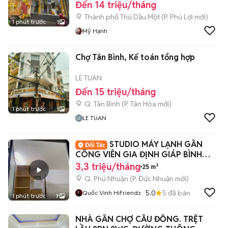
Đến 14 triệu/tháng
Thành phố Thủ Dầu Một
(
P. Phú Lợi
mới)
1 phút trước
1
Mỹ Hạnh
Chợ Tân Bình, Kế toán tổng hợp
LE TUAN
Đến 15 triệu/tháng
Q. Tân Bình
(
P. Tân Hòa
mới)
1 phút trước
1
LE TUAN
STUDIO MÁY LẠNH GẦN
CÔNG VIÊN GIA ĐỊNH GIÁP BÌNH
THẠNH - MỚI
3,3 triệu/tháng
25 m²
Q. Phú Nhuận
(
P. Đức Nhuận
mới)
5.0
5
đã bán
Quốc Vinh HiFriendz
1 phút trước
7
NHÀ GẦN CHỢ CẦU ĐỒNG. TRỆT