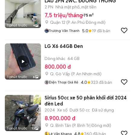
LẦU 2PN 2WC. ĐƯỜNG THÔNG
2 PN
Nhà mặt phố, mặt tiền
7,5 triệu/tháng
75 m²
Quận 12
(
P. An Phú Đông
mới)
1 phút trước
4
5.0
19
đã bán
Trương Văn Thanh
LG X6 64GB Đen
Dòng khác
64 GB
800.000 đ
Q. Gò Vấp
(
P. An Nhơn
mới)
1 phút trước
6
4.0
323
đã bán
Điện Thoại Giá Rẻ
Sirius 50cc xe 50 phân khối đời 2024
đèn Led
2024
Xe số
Dưới 50 cc
Đã sử dụng
8.900.000 đ
Q. Bình Tân
(
P. Bình Trị Đông
mới)
1 phút trước
13
L
4.8
260
đã bán
Lê Văn Khang