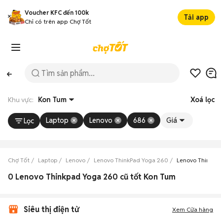
Voucher KFC đến 100k
Tải app
Chỉ có trên app Chợ Tốt
Khu vực:
Kon Tum
Xoá lọc
Laptop
Lenovo
686
Giá
Lọc
Chợ Tốt
Laptop
Lenovo
Lenovo ThinkPad Yoga 260
Lenovo ThinkPa
0 Lenovo Thinkpad Yoga 260 cũ tốt Kon Tum
Siêu thị điện tử
Xem Cửa hàng