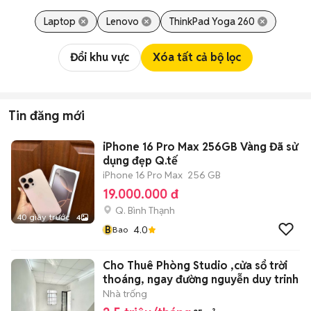
Laptop
Lenovo
ThinkPad Yoga 260
Đổi khu vực
Xóa tất cả bộ lọc
Tin đăng mới
iPhone 16 Pro Max 256GB Vàng Đã sử
dụng đẹp Q.tế
iPhone 16 Pro Max
256 GB
19.000.000 đ
Q. Bình Thạnh
40 giây trước
4
B
4.0
Bao
Cho Thuê Phòng Studio ,cửa sổ trời
thoáng, ngay đường nguyễn duy trinh
Nhà trống