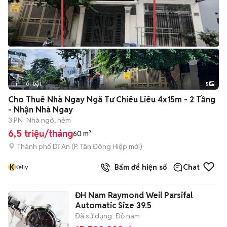
Tin nổi bật
5
Cho Thuê Nhà Ngay Ngã Tư Chiêu Liêu 4x15m - 2 Tầng
- Nhận Nhà Ngay
3 PN
Nhà ngõ, hẻm
6,5 triệu/tháng
60 m²
Thành phố Dĩ An
(
P. Tân Đông Hiệp
mới)
K
Bấm để hiện số
Chat
Kelly
ĐH Nam Raymond Weil Parsifal
Automatic Size 39.5
Đã sử dụng
Đồ nam