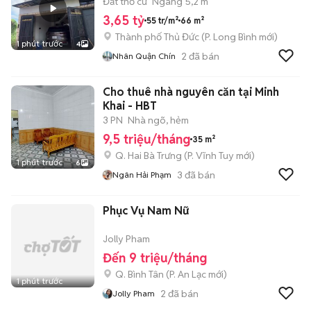
Đất thổ cư
Ngang 5,2 m
3,65 tỷ
55 tr/m²
66 m²
Thành phố Thủ Đức
(
P. Long Bình
mới)
1 phút trước
4
2
đã bán
Nhân Quận Chín
Cho thuê nhà nguyên căn tại Minh
Khai - HBT
3 PN
Nhà ngõ, hẻm
9,5 triệu/tháng
35 m²
Q. Hai Bà Trưng
(
P. Vĩnh Tuy
mới)
1 phút trước
6
3
đã bán
Ngân Hải Phạm
Phục Vụ Nam Nữ
Jolly Pham
Đến 9 triệu/tháng
Q. Bình Tân
(
P. An Lạc
mới)
1 phút trước
2
đã bán
Jolly Pham