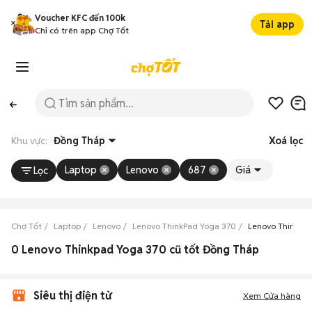
Voucher KFC đến 100k
Tải app
Chỉ có trên app Chợ Tốt
Khu vực:
Đồng Tháp
Xoá lọc
Laptop
Lenovo
687
Giá
Lọc
Chợ Tốt
Laptop
Lenovo
Lenovo ThinkPad Yoga 370
Lenovo ThinkPa
0 Lenovo Thinkpad Yoga 370 cũ tốt Đồng Tháp
Siêu thị điện tử
Xem Cửa hàng