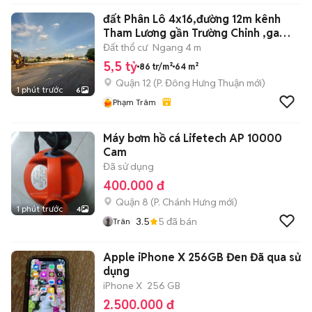
đất Phân Lô 4x16,đường 12m kênh
Tham Lương gần Trường Chinh ,ga
Metro
Đất thổ cư
Ngang 4 m
5,5 tỷ
86 tr/m²
64 m²
Quận 12
(
P. Đông Hưng Thuận
mới)
1 phút trước
6
Phạm Trâm
Máy bơm hồ cá Lifetech AP 10000
Cam
Đã sử dụng
400.000 đ
Quận 8
(
P. Chánh Hưng
mới)
1 phút trước
4
3.5
5
đã bán
Trân
Apple iPhone X 256GB Đen Đã qua sử
dụng
iPhone X
256 GB
2.500.000 đ