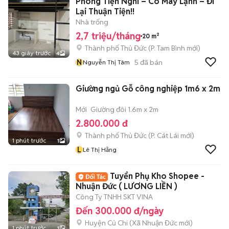
Phòng Tiện Nghi – Có Máy Lạnh – Đi
Lại Thuận Tiện!!
Nhà trống
2,7 triệu/tháng
20 m²
Thành phố Thủ Đức
(
P. Tam Bình
mới)
43 giây trước
4
N
5
đã bán
Nguyễn Thị Tâm
Giường ngủ Gỗ công nghiệp 1m6 x 2m
Mới
Giường đôi 1.6m x 2m
2.800.000 đ
Thành phố Thủ Đức
(
P. Cát Lái
mới)
1 phút trước
1
L
Lê Thị Hằng
Tuyển Phụ Kho Shopee -
Nhuận Đức ( LƯƠNG LIỀN )
Công Ty TNHH SKT VINA
Đến 300.000 đ/ngày
Huyện Củ Chi
(
Xã Nhuận Đức
mới)
1 phút trước
1