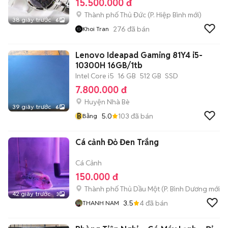
15.500.000 đ
Thành phố Thủ Đức
(
P. Hiệp Bình
mới)
38 giây trước
6
276
đã bán
Khoi Tran
Lenovo Ideapad Gaming 81Y4 i5-
10300H 16GB/1tb
Intel Core i5
16 GB
512 GB
SSD
7.800.000 đ
Huyện Nhà Bè
39 giây trước
6
B
5.0
103
đã bán
Bằng
Cá cảnh Đỏ Đen Trắng
Cá Cảnh
150.000 đ
Thành phố Thủ Dầu Một
(
P. Bình Dương
mới)
42 giây trước
3
3.5
4
đã bán
THANH NAM