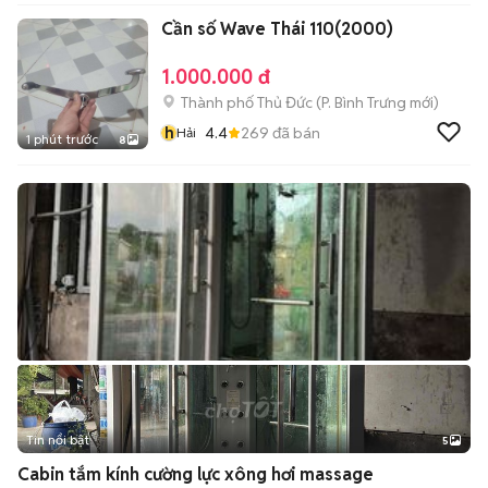
Cần số Wave Thái 110(2000)
1.000.000 đ
Thành phố Thủ Đức
(
P. Bình Trưng
mới)
h
4.4
269
đã bán
Hải
1 phút trước
8
Tin nổi bật
5
Cabin tắm kính cường lực xông hơi massage