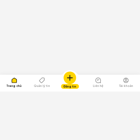
Trang chủ
Quản lý tin
Liên hệ
Tài khoản
Đăng tin
109.000 Bình chọn
Tải ứng dụng Chợ Tốt