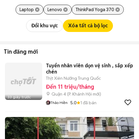
Laptop
Lenovo
ThinkPad Yoga 370
Đổi khu vực
Xóa tất cả bộ lọc
Tin đăng mới
Tuyển nhân viên dọn vệ sinh , sắp xếp
chén
Thịt Xiên Nướng Trung Quốc
Đến 11 triệu/tháng
Quận 4
(
P. Khánh Hội
mới)
33 giây trước
5.0
1
đã bán
Thảo Hiền