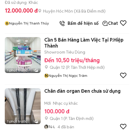
Đã sử dụng
Khác
12.000.000 đ
Huyện Hóc Môn
(
Xã Bà Điểm
mới)
n
Bấm để hiện số
Chat
Nguyễn Thị Thanh Thúy
Cần 5 Bán Hàng Làm Việc Tại P.Hiệp
Thành
Showroom Tiêu Dùng
Đến 10,50 triệu/tháng
Quận 12
(
P. Tân Thới Hiệp
mới)
1 phút trước
1
N
Nguyễn Thị Ngọc Trâm
Chân đàn organ Đen chưa sử dụng
Mới
Nhạc cụ khác
100.000 đ
Quận 1
(
P. Tân Định
mới)
1 phút trước
1
4
đã bán
Tú L