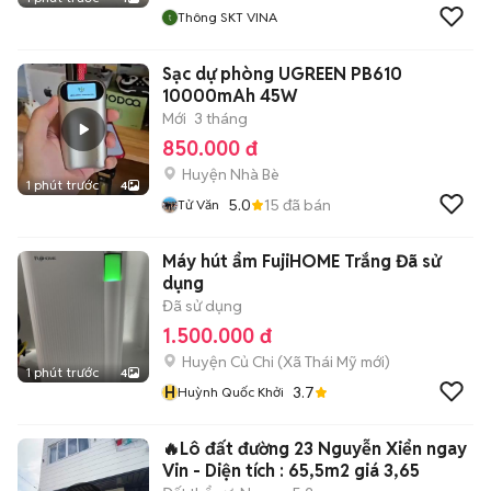
Thông SKT VINA
Sạc dự phòng UGREEN PB610
10000mAh 45W
Mới
3 tháng
850.000 đ
Huyện Nhà Bè
1 phút trước
4
5.0
15
đã bán
Tử Văn
Máy hút ẩm FujiHOME Trắng Đã sử
dụng
Đã sử dụng
1.500.000 đ
Huyện Củ Chi
(
Xã Thái Mỹ
mới)
1 phút trước
4
H
3.7
Huỳnh Quốc Khởi
🔥Lô đất đường 23 Nguyễn Xiển ngay
Vin - Diện tích : 65,5m2 giá 3,65