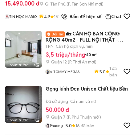
15.490.000 đ
Q. Tân Phú
(
P. Tân Sơn Nhì
mới)
4.9
152
đã bán
Bấm để hiện số
Chat
TIN HỌC MARIO
🏡 CĂN HỘ BAN CÔNG
RỘNG 40m2 - FULL NỘI THẤT -
NGAY CÔNG VIÊN PHẦN MỀM
1 PN
Căn hộ dịch vụ, mini
3,5 triệu/tháng
40 m²
Quận 12
(
P. Thới An
mới)
1 phút trước
6
1
đã
5.0
⭐ TOMMY MEGAS -
bán
HÌNH THẬT - GIÁ THẬT
⭐
Gọng kính Đen Unisex Chất liệu Bền
Đã sử dụng
Cả nam và nữ
50.000 đ
Quận 7
(
P. Phú Thuận
mới)
1 phút trước
1
5.0
16
đã bán
Phuong