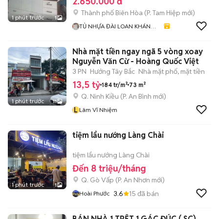
2.650.000 đ
Thành phố Biên Hòa
(
P. Tam Hiệp
mới)
1 phút trước
1
TỦ NHỰA ĐÀI LOAN KHÁNH
HUYỀN 678
Nhà mặt tiền ngay ngã 5 vòng xoay
Nguyễn Văn Cừ - Hoàng Quốc Việt
3 PN
Hướng Tây Bắc
Nhà mặt phố, mặt tiền
13,5 tỷ
184 tr/m²
73 m²
Q. Ninh Kiều
(
P. An Bình
mới)
1 phút trước
11
L
Lâm Vĩ Nhiệm
tiệm lẩu nướng Làng Chài
tiệm lẩu nướng Làng Chài
Đến 8 triệu/tháng
Q. Gò Vấp
(
P. An Nhơn
mới)
1 phút trước
1
3.6
15
đã bán
Hoài Phước
BÁN NHÀ 1 TRỆT 1 GÁC ĐÚC ( SC)