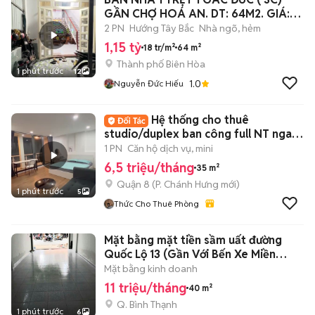
GẦN CHỢ HOÁ AN. DT: 64M2. GIÁ:
1ty150
2 PN
Hướng Tây Bắc
Nhà ngõ, hẻm
1,15 tỷ
18 tr/m²
64 m²
Thành phố Biên Hòa
1 phút trước
12
1.0
Nguyễn Đức Hiếu
Hệ thống cho thuê
studio/duplex ban công full NT ngay
trung tâm
1 PN
Căn hộ dịch vụ, mini
6,5 triệu/tháng
35 m²
Quận 8
(
P. Chánh Hưng
mới)
1 phút trước
5
Thức Cho Thuê Phòng
Mặt bằng mặt tiền sầm uất đường
Quốc Lộ 13 (Gần Với Bến Xe Miền
Đông)
Mặt bằng kinh doanh
11 triệu/tháng
40 m²
Q. Bình Thạnh
1 phút trước
6