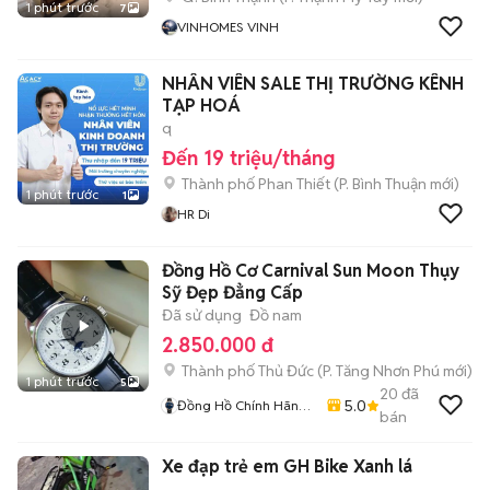
1 phút trước
7
VINHOMES VINH
NHÂN VIÊN SALE THỊ TRƯỜNG KÊNH
TẠP HOÁ
q
Đến 19 triệu/tháng
Thành phố Phan Thiết
(
P. Bình Thuận
mới)
1 phút trước
1
HR Di
Đồng Hồ Cơ Carnival Sun Moon Thụy
Sỹ Đẹp Đẳng Cấp
Đã sử dụng
Đồ nam
2.850.000 đ
Thành phố Thủ Đức
(
P. Tăng Nhơn Phú
mới)
1 phút trước
5
20
đã
5.0
Đồng Hồ Chính Hãng
bán
Hiếu Nguyễn
Xe đạp trẻ em GH Bike Xanh lá