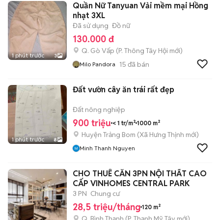
Quần Nữ Tanyuan Vải mềm mại Hồng
nhạt 3XL
Đã sử dụng
Đồ nữ
130.000 đ
Q. Gò Vấp
(
P. Thông Tây Hội
mới)
1 phút trước
3
15
đã bán
Milo Pandora
Đất vườn cây ăn trái rất đẹp
Đất nông nghiệp
900 triệu
< 1 tr/m²
1000 m²
Huyện Trảng Bom
(
Xã Hưng Thịnh
mới)
1 phút trước
8
Minh Thanh Nguyen
CHO THUÊ CĂN 3PN NỘI THẤT CAO
CẤP VINHOMES CENTRAL PARK
3 PN
Chung cư
28,5 triệu/tháng
120 m²
Q. Bình Thạnh
(
P. Thạnh Mỹ Tây
mới)