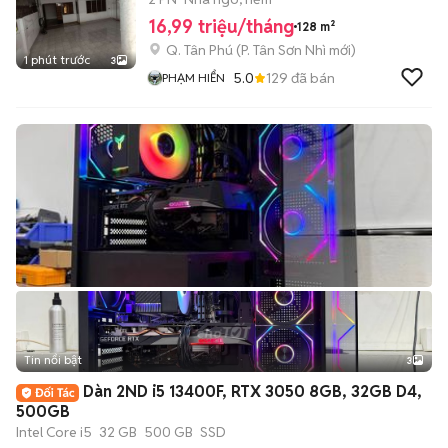
16,99 triệu/tháng
128 m²
Q. Tân Phú
(
P. Tân Sơn Nhì
mới)
1 phút trước
3
5.0
129
đã bán
PHẠM HIỂN
Tin nổi bật
3
Dàn 2ND i5 13400F, RTX 3050 8GB, 32GB D4,
500GB
Intel Core i5
32 GB
500 GB
SSD