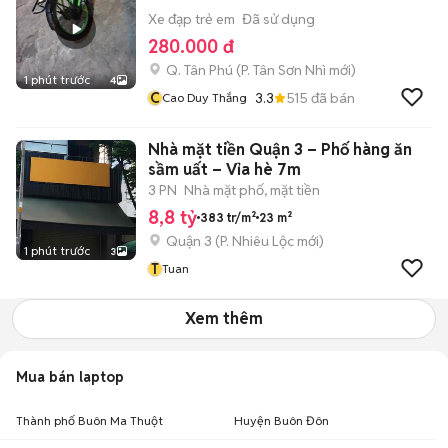
Xe đạp trẻ em
Đã sử dụng
280.000 đ
Q. Tân Phú
(
P. Tân Sơn Nhì
mới)
1 phút trước
4
C
3.3
515
đã bán
Cao Duy Thắng
Nhà mặt tiền Quận 3 – Phố hàng ăn
sầm uất – Vỉa hè 7m
3 PN
Nhà mặt phố, mặt tiền
8,8 tỷ
383 tr/m²
23 m²
Quận 3
(
P. Nhiêu Lộc
mới)
1 phút trước
3
T
Tuan
Xem thêm
Mua bán laptop
Thành phố Buôn Ma Thuột
Huyện Buôn Đôn