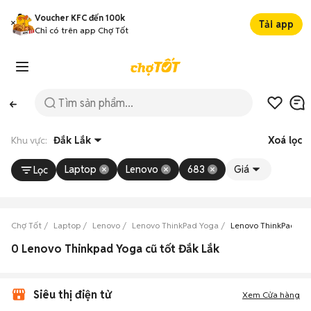
Voucher KFC đến 100k
Tải app
Chỉ có trên app Chợ Tốt
Khu vực:
Đắk Lắk
Xoá lọc
Laptop
Lenovo
683
Giá
Lọc
Chợ Tốt
Laptop
Lenovo
Lenovo ThinkPad Yoga
Lenovo ThinkPad Yog
0 Lenovo Thinkpad Yoga cũ tốt Đắk Lắk
Siêu thị điện tử
Xem Cửa hàng