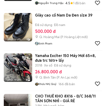
4.5
1
đã bán
Nguyễn Trung Hậu
Giày cao cổ Nam Da Đen size 39
Đã sử dụng
Đồ nam
500.000 đ
Q. Hoàng Mai
(
P. Hoàng Liệt
mới)
1 phút trước
1
Binh Pham
Yamaha Exciter 150 Máy Mới 65+8,
đưa trc 16tr+ lấy
2018
Xe số
Đã sử dụng
26.800.000 đ
Q. Bình Tân
(
P. An Lạc
mới)
1 phút trước
8
166
đã bán
Khưu Nhị Quý
CHO THUÊ KHO 8X16 - Đ/C 368/11
TÂN SƠN NHÌ - GIÁ RẺ
2 PN
Nhà ngõ, hẻm