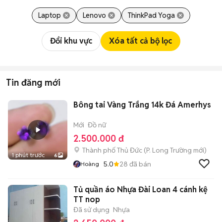
Laptop
Lenovo
ThinkPad Yoga
Đổi khu vực
Xóa tất cả bộ lọc
Tin đăng mới
Bông tai Vàng Trắng 14k Đá Amerhys
Mới
Đồ nữ
2.500.000 đ
Thành phố Thủ Đức
(
P. Long Trường
mới)
1 phút trước
6
5.0
28
đã bán
Hoàng
Tủ quần áo Nhựa Đài Loan 4 cánh kệ
TT nop
Đã sử dụng
Nhựa