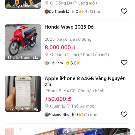
Q. Đống Đa
(
P. Láng
mới)
32 giây trước
3
5.0
54
đã bán
Đồ Thanh Lý
Honda Wave 2025 Đỏ
2025
Xe số
Đã sử dụng
8.000.000 đ
Q. Bắc Từ Liêm
(
P. Phú Diễn
mới)
32 giây trước
6
5.0
Tuệ Tâm
Apple iPhone 8 64GB Vàng Nguyên
zin
iPhone 8
64 GB
Còn bảo hành
750.000 đ
Quận 12
(
P. Thới An
mới)
37 giây trước
3
5.0
1
đã bán
Phương Như