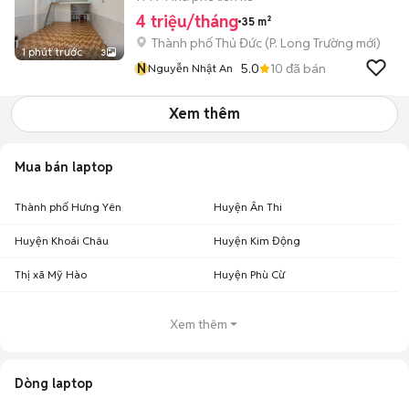
4 triệu/tháng
35 m²
Thành phố Thủ Đức
(
P. Long Trường
mới)
1 phút trước
3
N
5.0
10
đã bán
Nguyễn Nhật An
Xem thêm
Mua bán laptop
Thành phố Hưng Yên
Huyện Ân Thi
Huyện Khoái Châu
Huyện Kim Động
Thị xã Mỹ Hào
Huyện Phù Cừ
Xem thêm
Dòng laptop