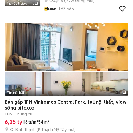
Quận 5
(
P. An Đông
mới)
1 phút trước
3
M
1
đã bán
Minh
Tin nổi bật
11
+
2
Bán gấp 1PN Vinhomes Central Park, full nội thất, view
sông bitexco
1 PN
Chung cư
6,25 tỷ
116 tr/m²
54 m²
Q. Bình Thạnh
(
P. Thạnh Mỹ Tây
mới)