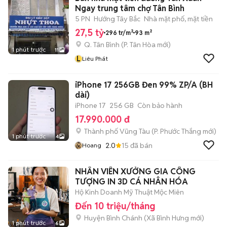
Ngay trung tâm chợ Tân Bình
5 PN
Hướng Tây Bắc
Nhà mặt phố, mặt tiền
27,5 tỷ
296 tr/m²
93 m²
Q. Tân Bình
(
P. Tân Hòa
mới)
1 phút trước
11
L
Liêu Phát
iPhone 17 256GB Đen 99% ZP/A (BH
dài)
iPhone 17
256 GB
Còn bảo hành
17.990.000 đ
Thành phố Vũng Tàu
(
P. Phước Thắng
mới)
1 phút trước
4
2.0
15
đã bán
Hoang
NHÂN VIÊN XƯỞNG GIA CÔNG
TƯỢNG IN 3D CÁ NHÂN HÓA
Hộ Kinh Doanh Mỹ Thuật Mộc Miên
Đến 10 triệu/tháng
Huyện Bình Chánh
(
Xã Bình Hưng
mới)
1 phút trước
6