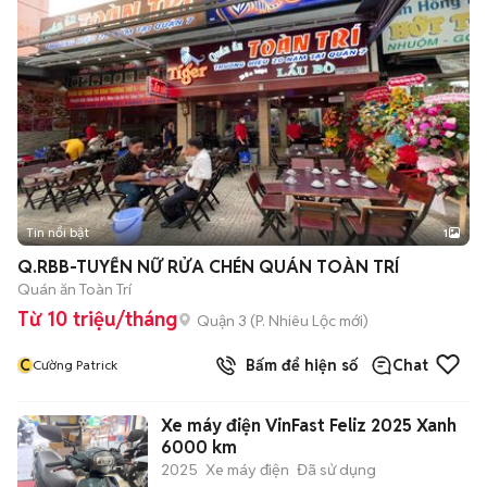
Tin nổi bật
1
Q.RBB-TUYỂN NỮ RỬA CHÉN QUÁN TOÀN TRÍ
Quán ăn Toàn Trí
Từ 10 triệu/tháng
Quận 3
(
P. Nhiêu Lộc
mới)
C
Bấm để hiện số
Chat
Cường Patrick
Xe máy điện VinFast Feliz 2025 Xanh
6000 km
2025
Xe máy điện
Đã sử dụng