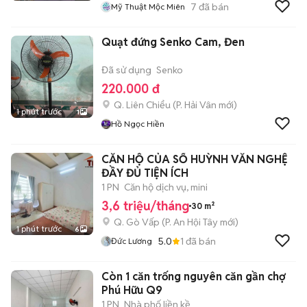
7
đã bán
Mỹ Thuật Mộc Miên
Quạt đứng Senko Cam, Đen
Đã sử dụng
Senko
220.000 đ
Q. Liên Chiểu
(
P. Hải Vân
mới)
1 phút trước
1
Hồ Ngọc Hiền
CĂN HỘ CỦA SỔ HUỲNH VĂN NGHỆ
ĐẦY ĐỦ TIỆN ÍCH
1 PN
Căn hộ dịch vụ, mini
3,6 triệu/tháng
30 m²
Q. Gò Vấp
(
P. An Hội Tây
mới)
1 phút trước
6
5.0
1
đã bán
Đức Lương
Còn 1 căn trống nguyên căn gần chợ
Phú Hữu Q9
1 PN
Nhà phố liền kề