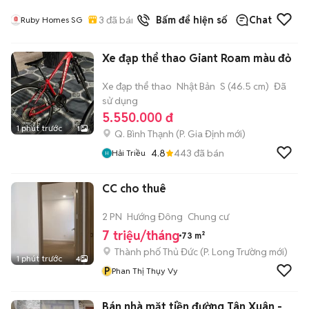
3
đã bán
Bấm để hiện số
Chat
Ruby Homes SG
Xe đạp thể thao Giant Roam màu đỏ
Xe đạp thể thao
Nhật Bản
S (46.5 cm)
Đã
sử dụng
5.550.000 đ
1 phút trước
1
Q. Bình Thạnh
(
P. Gia Định
mới)
4.8
443
đã bán
Hải Triều
CC cho thuê
2 PN
Hướng Đông
Chung cư
7 triệu/tháng
73 m²
Thành phố Thủ Đức
(
P. Long Trường
mới)
1 phút trước
4
P
Phan Thị Thụy Vy
Bán nhà mặt tiền đường Tân Xuân -