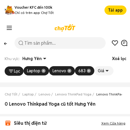
Voucher KFC đến 100k
Tải app
Chỉ có trên app Chợ Tốt
Khu vực:
Hưng Yên
Xoá lọc
Laptop
Lenovo
683
Giá
Lọc
Chợ Tốt
Laptop
Lenovo
Lenovo ThinkPad Yoga
Lenovo ThinkPad Yo
0 Lenovo Thinkpad Yoga cũ tốt Hưng Yên
Siêu thị điện tử
Xem Cửa hàng