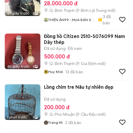
28.000.000 đ
Q. Bình Thạnh
(
P. Bình Lợi Trung
mới)
37 giây trước
7
3
đã
THIÊN ÂN99 - MUA BÁN XE
bán
ĐIỆN SÀI GÒN
Đồng hồ Citizen 2510-S076099 Nam
Dây thép
Đã sử dụng
Đồ nam
500.000 đ
Q. Bình Thạnh
(
P. Gia Định
mới)
40 giây trước
3
H
13
đã bán
Huy Khôi
Lồng chim tre Nâu tự nhiên đẹp
Đã sử dụng
200.000 đ
Q. Phú Nhuận
(
P. Cầu Kiệu
mới)
1 phút trước
3
2
đã bán
Trang Mi