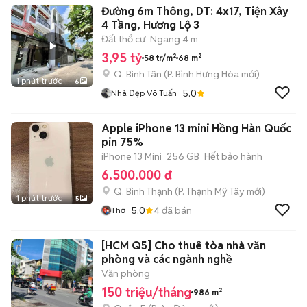
Đường 6m Thông, DT: 4x17, Tiện Xây
4 Tầng, Hương Lộ 3
Đất thổ cư
Ngang 4 m
3,95 tỷ
58 tr/m²
68 m²
Q. Bình Tân
(
P. Bình Hưng Hòa
mới)
1 phút trước
6
5.0
Nhà Đẹp Võ Tuấn
Apple iPhone 13 mini Hồng Hàn Quốc
pin 75%
iPhone 13 Mini
256 GB
Hết bảo hành
6.500.000 đ
Q. Bình Thạnh
(
P. Thạnh Mỹ Tây
mới)
1 phút trước
5
5.0
4
đã bán
Thơ
[HCM Q5] Cho thuê tòa nhà văn
phòng và các ngành nghề
Văn phòng
150 triệu/tháng
986 m²