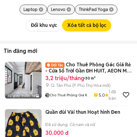
Laptop
Lenovo
ThinkPad Yoga
Đổi khu vực
Xóa tất cả bộ lọc
Tin đăng mới
Cho Thuê Phòng Gác Giá Rẻ
- Cửa Sổ Trời Gần ĐH HUIT, AEON Mall
Tân Phú
3,2 triệu/tháng
30 m²
Q. Tân Phú
(
P. Phú Thọ Hòa
mới)
1
đã
5.0
Cho Thuê Phòng Giá Rẻ
32 giây trước
12
bán
Tại TP-HCM
Quần đùi Vải thun Hoạt hình Đen
Đã sử dụng
Cả nam và nữ
30.000 đ