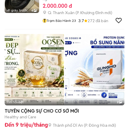
2.000.000 đ
41 giây trước
6
Q. Thanh Xuân
(
P. Khương Đình
mới)
T
3.7
272
đã bán
Trạm Bảo Hành 23
Tin nổi bật
2
TUYỂN CỘNG SỰ CHO CƠ SỞ MỚI
Healthy and Care
Đến 9 triệu/tháng
Thành phố Dĩ An
(
P. Đông Hòa
mới)