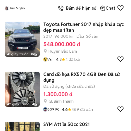
Bấm để hiện số
Chat
Bảo Ngân
Toyota Fortuner 2017 nhập khẩu cực
đẹp mau titan
2017
96.000 km
Dầu
Số sàn
548.000.000 đ
Huyện Bảo Lâm
41 giây trước
10
V
4.3
4
đã bán
Van
Card đồ họa RX570 4GB Đen Đã sử
dụng
Đã sử dụng (chưa sửa chữa)
1.300.000 đ
Q. Bình Thạnh
42 giây trước
4
4.6
489
đã bán
609 PC
SYM Attila 50cc 2021