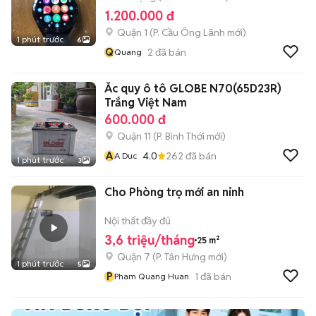
1.200.000 đ
Quận 1
(
P. Cầu Ông Lãnh
mới)
1 phút trước
6
Q
2
đã bán
Quang
Ắc quy ô tô GLOBE N70(65D23R)
Trắng Việt Nam
600.000 đ
Quận 11
(
P. Bình Thới
mới)
A
4.0
262
đã bán
A Duc
1 phút trước
3
Cho Phòng trọ mới an ninh
Nội thất đầy đủ
3,6 triệu/tháng
25 m²
Quận 7
(
P. Tân Hưng
mới)
1 phút trước
5
P
1
đã bán
Pham Quang Huan