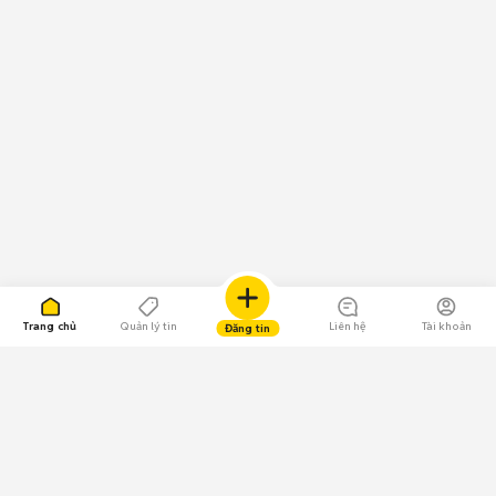
Trang chủ
Quản lý tin
Liên hệ
Tài khoản
Đăng tin
109.000 Bình chọn
Tải ứng dụng Chợ Tốt