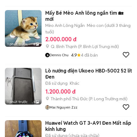
Mấy Bé Mèo Anh lông ngắn tìm 🏡
mới
Mèo Anh Lông Ngắn
Mèo con (dưới 3 tháng
tuổi)
2.000.000 đ
1 phút trước
6
Q. Bình Thạnh
(
P. Bình Lợi Trung
mới)
4.9
4
đã bán
Dennis Chu
Lò nướng điện Ukoeo HBD-5002 52 lít
Đen
Đã sử dụng
Khác
1.200.000 đ
Thành phố Thủ Đức
(
P. Long Trường
mới)
1 phút trước
5
Mai Nguyen Zzz
Huawei Watch GT 3-A91 Đen Mất nắp
kính lưng
Đã sử dụng (chưa sửa chữa)