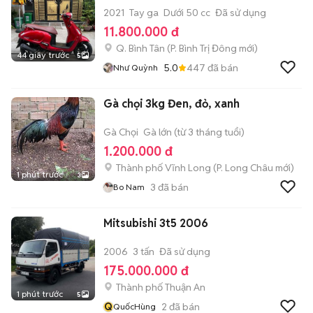
2021
Tay ga
Dưới 50 cc
Đã sử dụng
11.800.000 đ
Q. Bình Tân
(
P. Bình Trị Đông
mới)
44 giây trước
5
5.0
447
đã bán
Như Quỳnh
Gà chọi 3kg Đen, đỏ, xanh
Gà Chọi
Gà lớn (từ 3 tháng tuổi)
1.200.000 đ
Thành phố Vĩnh Long
(
P. Long Châu
mới)
1 phút trước
3
3
đã bán
Bo Nam
Mitsubishi 3t5 2006
2006
3 tấn
Đã sử dụng
175.000.000 đ
Thành phố Thuận An
1 phút trước
5
Q
2
đã bán
QuốcHùng