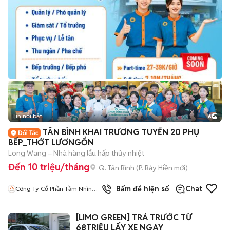
Tin nổi bật
6
+
2
TÂN BÌNH KHAI TRƯƠNG TUYỂN 20 PHỤ
BẾP_THỚT LƯƠNGỔN
Long Wang – Nhà hàng lẩu hấp thủy nhiệt
Đến 10 triệu/tháng
Q. Tân Bình
(
P. Bảy Hiền
mới)
Bấm để hiện số
Chat
Công Ty Cổ Phần Tầm Nhìn
Quốc Tế Aladdin
[LIMO GREEN] TRẢ TRƯỚC TỪ
68TRIỆU LẤY XE NGAY