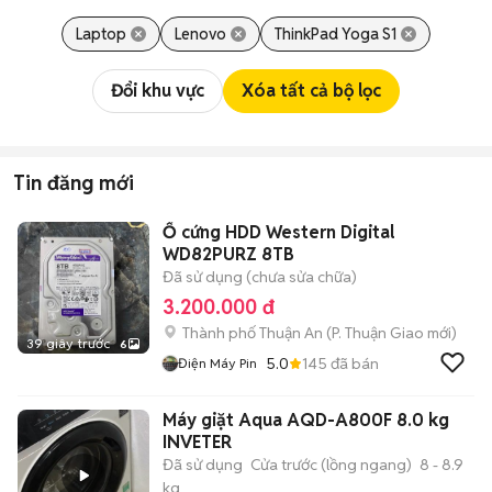
Laptop
Lenovo
ThinkPad Yoga S1
Đổi khu vực
Xóa tất cả bộ lọc
Tin đăng mới
Ổ cứng HDD Western Digital
WD82PURZ 8TB
Đã sử dụng (chưa sửa chữa)
3.200.000 đ
Thành phố Thuận An
(
P. Thuận Giao
mới)
39 giây trước
6
5.0
145
đã bán
Điện Máy Pin
Máy giặt Aqua AQD-A800F 8.0 kg
INVETER
Đã sử dụng
Cửa trước (lồng ngang)
8 - 8.9
kg