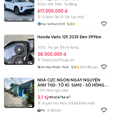
2026
Mới
Điện
Tự động
617.000.000 đ
Q. Bình Tân
(
P. Tân Tạo
mới)
1 phút trước
7
5.0
Học VinFast HCM
Honda Vario 125 2025 Đen 399km
2025
Tay ga
Đã sử dụng
38.500.000 đ
Thành phố Thuận An
1 phút trước
8
5.0
289
đã bán
Xe Máy Phước Thịnh
NHÀ CỰC NGON NGAY NGUYỄN
ÁNH THỦ- TÔ KÍ- 56M2 - SỔ HỒNG
RIÊNG- CHỈ 3,1
2 PN
Nhà ngõ, hẻm
3,1 tỷ
55 tr/m²
56 m²
Huyện Hóc Môn
(
Xã Bà Điểm
mới)
1 phút trước
3
8
đã bán
My