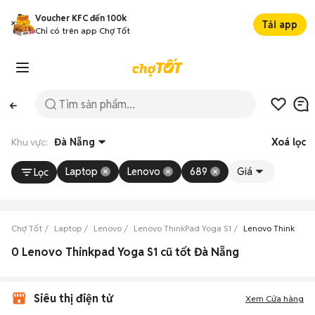
Voucher KFC đến 100k
Tải app
Chỉ có trên app Chợ Tốt
Khu vực:
Đà Nẵng
Xoá lọc
Laptop
Lenovo
689
Giá
Lọc
Chợ Tốt
Laptop
Lenovo
Lenovo ThinkPad Yoga S1
Lenovo ThinkPad 
0 Lenovo Thinkpad Yoga S1 cũ tốt Đà Nẵng
Siêu thị điện tử
Xem Cửa hàng