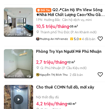
Q2📍Căn Hộ 1Pn View Sông
⚜️Nhà Mới Chất Lượng Cao✅Khu Gần
Cầu Sài Gòn
1 PN
Hướng Bắc
Căn hộ dịch vụ, mini
10,5 triệu/tháng
35 m²
Thành phố Thủ Đức
(
P. An Khánh
mới)
1 phút trước
6
5.0
4
đã bán
Phương An HiFriendz
Phòng Trọ Vạn Người Mê Phú Nhuận
2,7 triệu/tháng
12 m²
Q. Phú Nhuận
(
P. Cầu Kiệu
mới)
N
2
đã bán
Nguyễn Thị Bích Thu
1 phút trước
5
Cho thuê CCMN full đồ, mới xây
Nội thất đầy đủ
4,2 triệu/tháng
40 m²