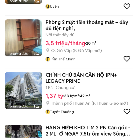
1 phút trước
6
U
Uyên
Phòng 2 mặt tiền thoáng mát – đầy
đủ tiện nghi ,
Nội thất đầy đủ
3,5 triệu/tháng
20 m²
Q. Gò Vấp
(
P. Gò Vấp
mới)
1 phút trước
8
T
Trần Thế Chính
CHÍNH CHỦ BÁN CĂN HỘ 1PN+
LEGACY PRIME
1 PN
Chung cư
1,37 tỷ
33 tr/m²
42 m²
Thành phố Thuận An
(
P. Thuận Giao
mới)
1 phút trước
8
T
Tuyết Thưởng
HÀNG HIẾM KHÓ TÌM 2 PN Căn góc -
2 ML- Ở NGAY 7,5tr ôm view Sông