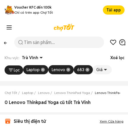
Voucher KFC đến 100k
Tải app
Chỉ có trên app Chợ Tốt
Khu vực:
Trà Vinh
Xoá lọc
Laptop
Lenovo
683
Giá
Lọc
Chợ Tốt
Laptop
Lenovo
Lenovo ThinkPad Yoga
Lenovo ThinkPad Yog
0 Lenovo Thinkpad Yoga cũ tốt Trà Vinh
Siêu thị điện tử
Xem Cửa hàng