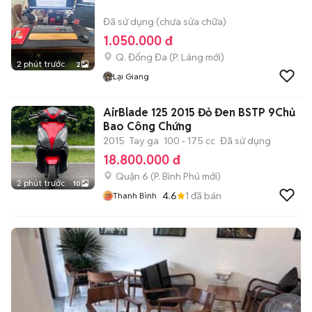
Đã sử dụng (chưa sửa chữa)
1.050.000 đ
Q. Đống Đa
(
P. Láng
mới)
2 phút trước
2
Lại Giang
AirBlade 125 2015 Đỏ Đen BSTP 9Chủ
Bao Công Chứng
2015
Tay ga
100 - 175 cc
Đã sử dụng
18.800.000 đ
Quận 6
(
P. Bình Phú
mới)
2 phút trước
10
4.6
1
đã bán
Thanh Bình