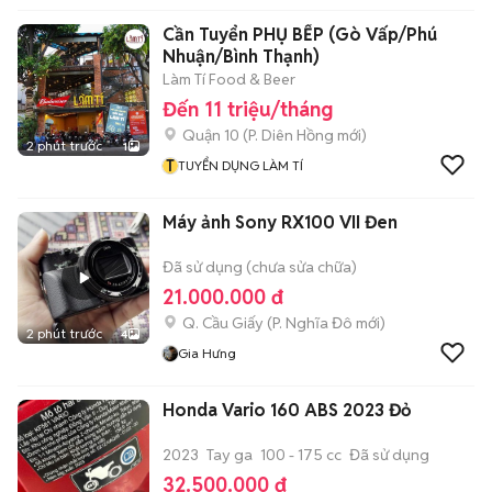
Cần Tuyển PHỤ BẾP (Gò Vấp/Phú
Nhuận/Bình Thạnh)
Làm Tí Food & Beer
Đến 11 triệu/tháng
Quận 10
(
P. Diên Hồng
mới)
2 phút trước
1
T
TUYỂN DỤNG LÀM TÍ
Máy ảnh Sony RX100 VII Đen
Đã sử dụng (chưa sửa chữa)
21.000.000 đ
Q. Cầu Giấy
(
P. Nghĩa Đô
mới)
2 phút trước
4
Gia Hưng
Honda Vario 160 ABS 2023 Đỏ
2023
Tay ga
100 - 175 cc
Đã sử dụng
32.500.000 đ