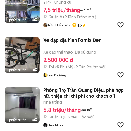
mát
2 PN
Chung cư
7,5 triệu/tháng
66 m²
Quận 8
(
P. Bình Đông
mới)
1 phút trước
8
4.9
Trần Hiểu Bđs
Xe đạp địa hình Fornix Đen
Xe đạp thể thao
Đã sử dụng
2.500.000 đ
Thị xã Phú Mỹ
(
P. Tân Phước
mới)
1 phút trước
1
L
Lan Phương
Phòng Trọ Trần Quang Diệu, phù hợp
nữ, thiện chí chi phí cho khách ở 1
Nhà trống
5,8 triệu/tháng
48 m²
Quận 3
(
P. Nhiêu Lộc
mới)
1 phút trước
8
Huy Minh