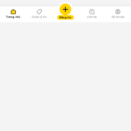
Trang chủ
Quản lý tin
Liên hệ
Tài khoản
Đăng tin
109.000 Bình chọn
Tải ứng dụng Chợ Tốt
Về Chợ Tốt
Quy chế sàn
Chính sách bảo mật
Giải quyết tranh chấp
CÔNG TY TNHH CHỢ TỐT - Người đại diện theo pháp luật:
Nguyễn Trọng Tấn; GPDKKD: 0312120782 do Sở KH & ĐT TP.HCM cấp ngày
11/01/2013;
GPMXH: 185/GP-BTTTT do Bộ Thông tin và Truyền thông
cấp ngày 09/07/2024 - Chịu trách nhiệm
nội dung: Trần Hoàng Ly.
Chính sách sử dụng
Địa chỉ: Tầng 18, Toà nhà UOA, Số 6 đường Tân Trào, Phường Tân Mỹ,
Thành phố Hồ Chí Minh, Việt Nam;
Email: trogiup@chotot.vn -