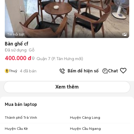
Tin nổi bật
1
Bàn ghế cf
Đã sử dụng
Gỗ
400.000 đ
Quận 7
(
P. Tân Hưng
mới)
t
4
đã bán
Bấm để hiện số
Chat
Thuỷ
Xem thêm
Mua bán laptop
Thành phố Trà Vinh
Huyện Càng Long
Huyện Cầu Kè
Huyện Cầu Ngang