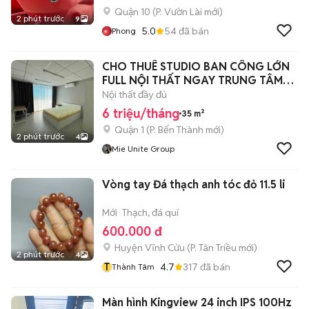
Quận 10
(
P. Vườn Lài
mới)
2 phút trước
9
5.0
54
đã bán
Phong
CHO THUÊ STUDIO BAN CÔNG LỚN
FULL NỘI THẤT NGAY TRUNG TÂM
QUẬN 1
Nội thất đầy đủ
6 triệu/tháng
35 m²
Quận 1
(
P. Bến Thành
mới)
2 phút trước
4
Mie Unite Group
Vòng tay Đá thạch anh tóc đỏ 11.5 li
Mới
Thạch, đá quí
600.000 đ
Huyện Vĩnh Cửu
(
P. Tân Triều
mới)
2 phút trước
4
T
4.7
317
đã bán
Thành Tâm
Màn hình Kingview 24 inch IPS 100Hz