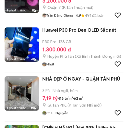
3.200.000 đ
Quận 7
(
P. Tân Thuận
mới)
1 phút trước
3
4.9
491
đã bán
Trần Đăng Giang
Huawei P30 Pro Đen OLED Sắc nét
P30 Pro
128 GB
1.300.000 đ
Huyện Phú Tân
(
Xã Bình Thạnh Đông
mới)
1 phút trước
6
Nhựt
NHÀ ĐẸP Ở NGAY - QUẬN TÂN PHÚ
3 PN
Nhà ngõ, hẻm
7,19 tỷ
116 tr/m²
62 m²
Q. Tân Phú
(
P. Tân Sơn Nhì
mới)
1 phút trước
11
Châu Nguyễn
[CHÍNH HÃNG] [Mới 99%] Nike Air