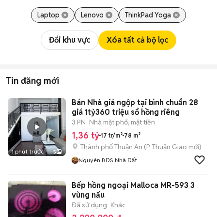
Laptop
Lenovo
ThinkPad Yoga
Đổi khu vực
Xóa tất cả bộ lọc
Tin đăng mới
Bán Nhà giá ngộp tại bình chuẩn 28
giá 1tỷ360 triệu sổ hồng riêng
3 PN
Nhà mặt phố, mặt tiền
1,36 tỷ
17 tr/m²
78 m²
Thành phố Thuận An
(
P. Thuận Giao
mới)
1 phút trước
5
Nguyên BĐS Nhà Đất
Bếp hồng ngoại Malloca MR-593 3
vùng nấu
Đã sử dụng
Khác