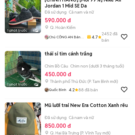
Jordan 1 Mid SE Da
Đã sử dụng
Cả nam và nữ
590.000 đ
Q. Hoàn Kiếm
1 phút trước
5
2452
đã
4.7
Chú CÔNG AN Bán
bán
GIÀY CHÍNH HÃNG
thái si tỉm cánh trắng
Chim Bồ Câu
Chim non (dưới 3 tháng tuổi)
450.000 đ
Thành phố Thủ Đức
(
P. Tam Bình
mới)
1 phút trước
1
4.2
88
đã bán
Quốc Bình
Mũ lưỡi trai New Era Cotton Xanh rêu
Đã sử dụng
Cả nam và nữ
850.000 đ
Q. Hai Bà Trưng
(
P. Vĩnh Tuy
mới)