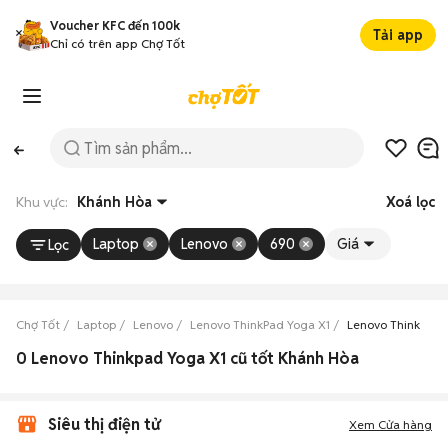
Voucher KFC đến 100k
Tải app
Chỉ có trên app Chợ Tốt
Khu vực:
Khánh Hòa
Xoá lọc
Laptop
Lenovo
690
Giá
Lọc
Chợ Tốt
Laptop
Lenovo
Lenovo ThinkPad Yoga X1
Lenovo ThinkPad 
0 Lenovo Thinkpad Yoga X1 cũ tốt Khánh Hòa
Siêu thị điện tử
Xem Cửa hàng