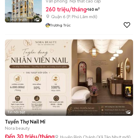
Văn phòng
Nội thất cao cấp
260 triệu/tháng
160 m²
Quận 6
(
P. Phú Lâm
mới)
1 phút trước
3
Trương Trúc
Tin nổi bật
1
Tuyển Thợ Nail Mi
Nora beauty
Đến 30 triệu/tháng
Huyện Bình Chánh
(
Xã Tân Nhựt
mới)