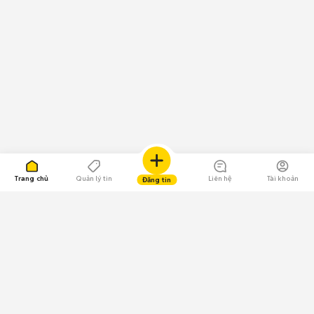
Trang chủ
Quản lý tin
Liên hệ
Tài khoản
Đăng tin
109.000 Bình chọn
Tải ứng dụng Chợ Tốt