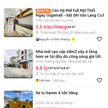
Căn Hộ Mới Full Nội Thất
Ngay Gigamall - Xát ĐH Văn Lang Cs3
1 PN
Căn hộ dịch vụ, mini
5,5 triệu/tháng
40 m²
Thành phố Thủ Đức
(
P. Hiệp Bình
mới)
1 phút trước
10
Nguyễn Lê Đức Hoàng
Nhà mới cao cấp 68m2 xây 4 tầng
hẻm xe tải đầy đủ công năng giá tốt.
4 PN
Hướng Tây Bắc
Nhà phố liền kề
8,8 tỷ
129 tr/m²
68 m²
Q. Gò Vấp
(
P. An Hội Tây
mới)
1 phút trước
12
T
1
đã bán
Tiểu Nhị
Xe lu Hamm 4 tấn Vàng
2000
Xe lu
Đã sử dụng