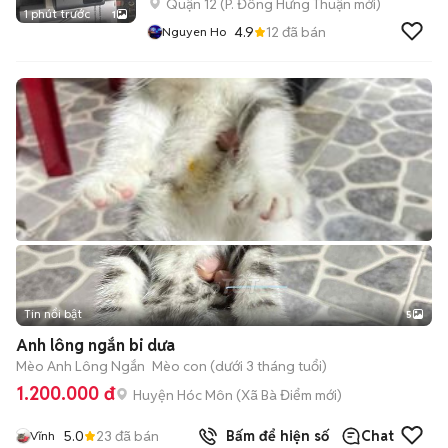
Quận 12
(
P. Đông Hưng Thuận
mới)
1 phút trước
1
4.9
12
đã bán
Nguyen Ho
Tin nổi bật
5
Anh lông ngắn bi dưa
Mèo Anh Lông Ngắn
Mèo con (dưới 3 tháng tuổi)
1.200.000 đ
Huyện Hóc Môn
(
Xã Bà Điểm
mới)
5.0
23
đã bán
Bấm để hiện số
Chat
Vĩnh