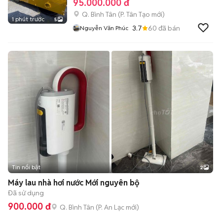
95.000.000 đ
Q. Bình Tân
(
P. Tân Tạo
mới)
1 phút trước
5
3.7
60
đã bán
Nguyễn Văn Phúc
Tin nổi bật
2
Máy lau nhà hơi nước Mới nguyên bộ
Đã sử dụng
900.000 đ
Q. Bình Tân
(
P. An Lạc
mới)