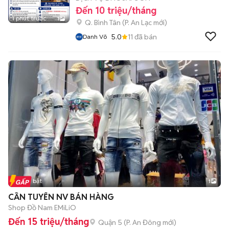
Đến 10 triệu/tháng
1 phút trước
1
Q. Bình Tân
(
P. An Lạc
mới)
5.0
11
đã bán
Danh Võ
Tin nổi bật
1
CẦN TUYỂN NV BÁN HÀNG
Shop Đồ Nam EMiLiO
Đến 15 triệu/tháng
Quận 5
(
P. An Đông
mới)