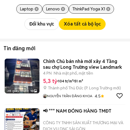
Laptop
Lenovo
ThinkPad Yoga X1
Đổi khu vực
Xóa tất cả bộ lọc
Tin đăng mới
Chính Chủ bán nhà mới xây 4 Tầng
sau chợ Long Trường view Landmark
4 PN
Nhà mặt phố, mặt tiền
5,3 tỷ
104 tr/m²
51 m²
Thành phố Thủ Đức
(
P. Long Trường
mới)
38 giây trước
10
4.5
NGUYỄN TRẦN ĐĂNG KHOA
📢 *** NAM ĐÓNG HÀNG TMĐT
CÔNG TY TNHH SẢN XUẤT THƯƠNG MẠI VÀ
DỊCH VỤ DNC SÀI GÒN