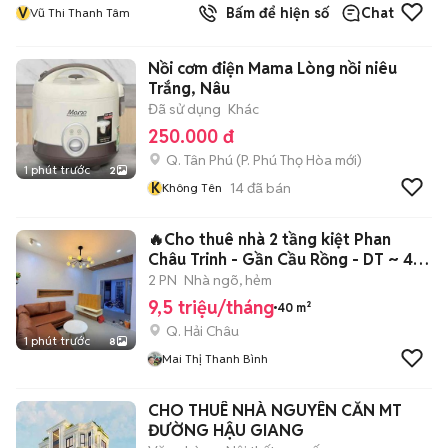
V
Bấm để hiện số
Chat
Vũ Thi Thanh Tâm
Nồi cơm điện Mama Lòng nồi niêu
Trắng, Nâu
Đã sử dụng
Khác
250.000 đ
Q. Tân Phú
(
P. Phú Thọ Hòa
mới)
1 phút trước
2
K
14
đã bán
Không Tên
🔥Cho thuê nhà 2 tầng kiệt Phan
Châu Trinh - Gần Cầu Rồng - DT ~ 40
m2
2 PN
Nhà ngõ, hẻm
9,5 triệu/tháng
40 m²
Q. Hải Châu
1 phút trước
8
Mai Thị Thanh Bình
CHO THUÊ NHÀ NGUYÊN CĂN MT
ĐƯỜNG HẬU GIANG