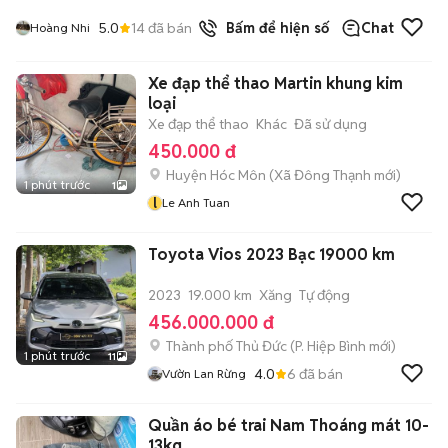
5.0
14
đã bán
Bấm để hiện số
Chat
Hoàng Nhi
Xe đạp thể thao Martin khung kim
loại
Xe đạp thể thao
Khác
Đã sử dụng
450.000 đ
Huyện Hóc Môn
(
Xã Đông Thạnh
mới)
1 phút trước
1
l
Le Anh Tuan
Toyota Vios 2023 Bạc 19000 km
2023
19.000 km
Xăng
Tự động
456.000.000 đ
Thành phố Thủ Đức
(
P. Hiệp Bình
mới)
1 phút trước
11
4.0
6
đã bán
Vườn Lan Rừng
Quần áo bé trai Nam Thoáng mát 10-
13kg