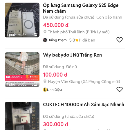
Ốp lưng Samsung Galaxy S25 Edge
Nam châm
Đã sử dụng (chưa sửa chữa)
Còn bảo hành
450.000 đ
Thành phố Thái Bình
(
P. Trà Lý
mới)
1 phút trước
1
5.0
11
đã bán
Thắng Phạm
Váy babydoll Nữ Trắng Ren
Đã sử dụng
Đồ nữ
100.000 đ
Huyện Văn Giang
(
Xã Phụng Công
mới)
1 phút trước
2
L
Linh Diệu
CUKTECH 10000mAh Xám Sạc Nhanh
Đã sử dụng (chưa sửa chữa)
300.000 đ