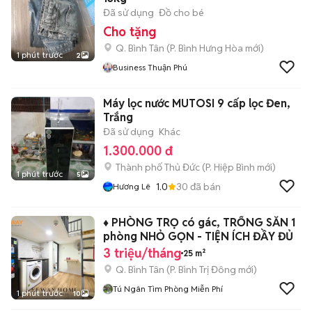
Đã sử dụng
Đồ cho bé
Cho tặng
Q. Bình Tân
(
P. Bình Hưng Hòa
mới)
1 phút trước
2
Business Thuận Phú
Máy lọc nước MUTOSI 9 cấp lọc Đen,
Trắng
Đã sử dụng
Khác
1.300.000 đ
Thành phố Thủ Đức
(
P. Hiệp Bình
mới)
1 phút trước
5
1.0
30
đã bán
Hương Lê
♦️ PHÒNG TRỌ có gác, TRỐNG SẴN 1
phòng NHỎ GỌN - TIỆN ÍCH ĐẦY ĐỦ
3 triệu/tháng
25 m²
Q. Bình Tân
(
P. Bình Trị Đông
mới)
Tú Ngân Tìm Phòng Miễn Phí
1 phút trước
10