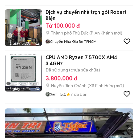
Dịch vụ chuyển nhà trọn gói Robert
Biện
Từ 100.000 đ
Thành phố Thủ Đức
(
P. An Khánh
mới)
Chuyển Nhà Giá Rẻ TPHCM
42 giây trước
1
CPU AMD Ryzen 7 5700X AM4
3.4GHz
Đã sử dụng (chưa sửa chữa)
3.800.000 đ
Huyện Bình Chánh
(
Xã Bình Hưng
mới)
43 giây trước
1
5.0
7
đã bán
Sam