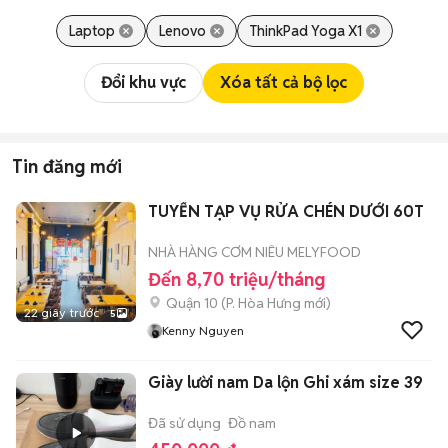
Laptop
Lenovo
ThinkPad Yoga X1
Đổi khu vực
Xóa tất cả bộ lọc
Tin đăng mới
TUYỂN TẠP VỤ RỬA CHÉN DƯỚI 60T
NHÀ HÀNG CƠM NIÊU MELYFOOD
Đến 8,70 triệu/tháng
Quận 10
(
P. Hòa Hưng
mới)
22 giây trước
5
Kenny Nguyen
Giày lười nam Da lộn Ghi xám size 39
Đã sử dụng
Đồ nam