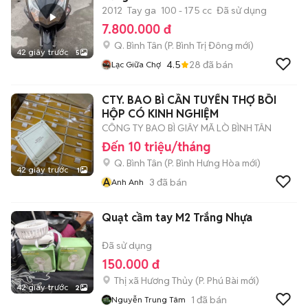
2012
Tay ga
100 - 175 cc
Đã sử dụng
7.800.000 đ
Q. Bình Tân
(
P. Bình Trị Đông
mới)
42 giây trước
5
4.5
28
đã bán
Lạc Giữa Chợ
CTY. BAO BÌ CẦN TUYỂN THỢ BỒI
HỘP CÓ KINH NGHIỆM
CÔNG TY BAO BÌ GIÂY MÃ LÒ BÌNH TÂN
Đến 10 triệu/tháng
Q. Bình Tân
(
P. Bình Hưng Hòa
mới)
42 giây trước
1
A
3
đã bán
Anh Anh
Quạt cầm tay M2 Trắng Nhựa
Đã sử dụng
150.000 đ
Thị xã Hương Thủy
(
P. Phú Bài
mới)
42 giây trước
2
1
đã bán
Nguyễn Trung Tâm