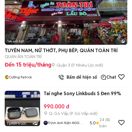
Tin nổi bật
1
TUYỂN NAM, NỮ THỚT, PHỤ BẾP, QUÁN TOÀN TRÍ
QUÁN ĂN TOÀN TRÍ
Đến 15 triệu/tháng
Quận 3
(
P. Nhiêu Lộc
mới)
C
Bấm để hiện số
Chat
Cường Patrick
Tai nghe Sony Linkbuds S Đen 99%
990.000 đ
Q. Gò Vấp
(
P. Gò Vấp
mới)
24
đã
5.0
Trịnh Anh Kiện KGG
1 phút trước
4
bán
Shop