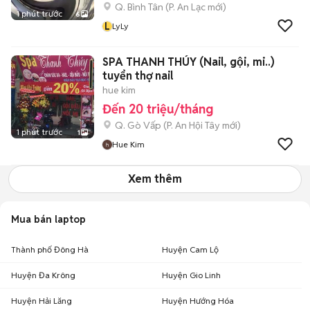
Q. Bình Tân
(
P. An Lạc
mới)
1 phút trước
6
L
LyLy
SPA THANH THÚY (Nail, gội, mi..)
tuyển thợ nail
hue kim
Đến 20 triệu/tháng
Q. Gò Vấp
(
P. An Hội Tây
mới)
1 phút trước
1
Hue Kim
Xem thêm
Mua bán laptop
Thành phố Đông Hà
Huyện Cam Lộ
Huyện Đa Krông
Huyện Gio Linh
Huyện Hải Lăng
Huyện Hướng Hóa