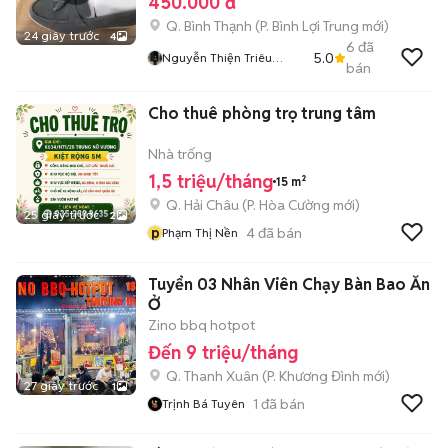
450.000 đ
Q. Bình Thạnh
(
P. Bình Lợi Trung
mới)
24 giây trước
4
6
đã
5.0
Nguyễn Thiện Triêu
bán
Dương
Cho thuê phòng trọ trung tâm
Nhà trống
1,5 triệu/tháng
15 m²
Q. Hải Châu
(
P. Hòa Cường
mới)
25 giây trước
2
p
4
đã bán
Phạm Thị Nền
Tuyển 03 Nhân Viên Chạy Bàn Bao Ăn
Ở
Zino bbq hotpot
Đến 9 triệu/tháng
Q. Thanh Xuân
(
P. Khương Đình
mới)
27 giây trước
1
1
đã bán
Trịnh Bá Tuyên