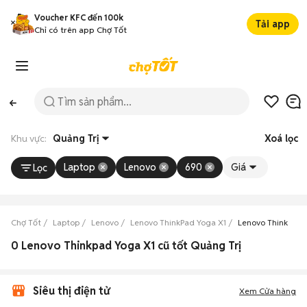
Voucher KFC đến 100k
Tải app
Chỉ có trên app Chợ Tốt
Khu vực:
Quảng Trị
Xoá lọc
Laptop
Lenovo
690
Giá
Lọc
Chợ Tốt
Laptop
Lenovo
Lenovo ThinkPad Yoga X1
Lenovo ThinkPad 
0 Lenovo Thinkpad Yoga X1 cũ tốt Quảng Trị
Siêu thị điện tử
Xem Cửa hàng