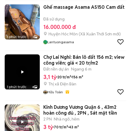
Ghế massage Asama AS150 Cam đất
Đã sử dụng
16.000.000 đ
Huyện Hóc Môn
(
Xã Xuân Thới Sơn
mới)
1 phút trước
1
Lantuongasama
Chợ Lai Nghi: Bán lô đất 156 m2; view
công viên; giá < 20 tr/m2
Đất nền dự án
Ngang 6 m
3,1 tỷ
20 tr/m²
156 m²
Thị xã Điện Bàn
1 phút trước
4
Hữu Toàn
Kinh Dương Vương Quận 6 , 43m2
hoàn công đủ , 2PN , Sát mặt tiền
2 PN
Nhà ngõ, hẻm
3 tỷ
70 tr/m²
43 m²