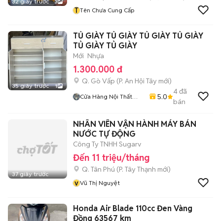
32 giây trước
3
T
Tên Chưa Cung Cấp
TỦ GIÀY TỦ GIÀY TỦ GIÀY TỦ GIÀY
TỦ GIÀY TỦ GIÀY
Mới
Nhựa
1.300.000 đ
Q. Gò Vấp
(
P. An Hội Tây
mới)
35 giây trước
1
4
đã
5.0
Cửa Hàng Nội Thất
bán
Lâm Gia
NHÂN VIÊN VẬN HÀNH MÁY BÁN
NƯỚC TỰ ĐỘNG
Công Ty TNHH Sugarv
Đến 11 triệu/tháng
Q. Tân Phú
(
P. Tây Thạnh
mới)
37 giây trước
v
Vũ Thị Nguyệt
Honda Air Blade 110cc Đen Vàng
Đồng 63567 km