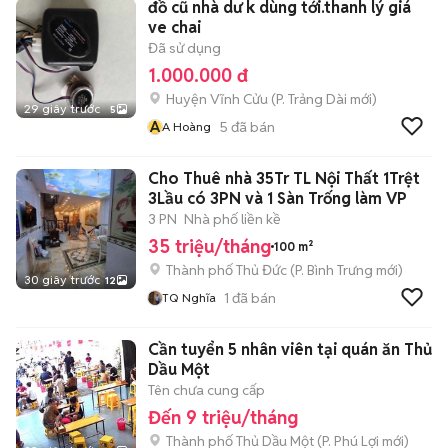
đồ cũ nhà dư k dùng tới.thanh lý giá
ve chai
Đã sử dụng
1.000.000 đ
Huyện Vĩnh Cửu
(
P. Trảng Dài
mới)
29 giây trước
5
A
5
đã bán
A Hoàng
Cho Thuê nhà 35Tr TL Nội Thất 1Trệt
3Lầu có 3PN và 1 Sàn Trống làm VP
3 PN
Nhà phố liền kề
35 triệu/tháng
100 m²
Thành phố Thủ Đức
(
P. Bình Trưng
mới)
30 giây trước
12
1
đã bán
TQ Nghĩa
Cần tuyển 5 nhân viên tại quán ăn Thủ
Dầu Một
Tên chưa cung cấp
Đến 9 triệu/tháng
Thành phố Thủ Dầu Một
(
P. Phú Lợi
mới)