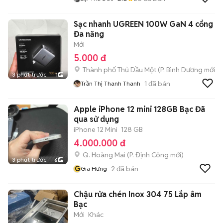
Sạc nhanh UGREEN 100W GaN 4 cổng
Đa năng
Mới
5.000 đ
Thành phố Thủ Dầu Một
(
P. Bình Dương
mới)
3 phút trước
1
1
đã bán
Trần Thị Thanh Thanh
Apple iPhone 12 mini 128GB Bạc Đã
qua sử dụng
iPhone 12 Mini
128 GB
4.000.000 đ
Q. Hoàng Mai
(
P. Định Công
mới)
3 phút trước
6
G
2
đã bán
Gia Hưng
Chậu rửa chén Inox 304 75 Lắp âm
Bạc
Mới
Khác