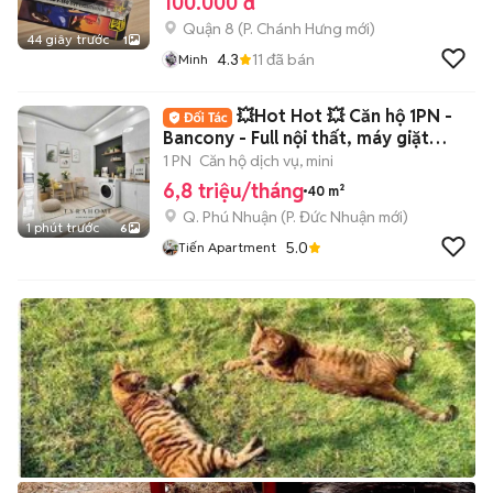
100.000 đ
Quận 8
(
P. Chánh Hưng
mới)
44 giây trước
1
4.3
11
đã bán
Minh
💥Hot Hot 💥 Căn hộ 1PN -
Bancony - Full nội thất, máy giặt
riêng đây
1 PN
Căn hộ dịch vụ, mini
6,8 triệu/tháng
40 m²
Q. Phú Nhuận
(
P. Đức Nhuận
mới)
1 phút trước
6
5.0
Tiến Apartment