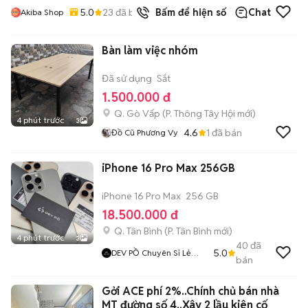
5.0
23
đã bán
Bấm để hiện số
Chat
Akiba Shop
Bàn làm việc nhóm
Đã sử dụng
Sắt
1.500.000 đ
Q. Gò Vấp
(
P. Thông Tây Hội
mới)
4 phút trước
3
4.6
1
đã bán
Đồ Cũ Phương Vy
iPhone 16 Pro Max 256GB
iPhone 16 Pro Max
256 GB
18.500.000 đ
Q. Tân Bình
(
P. Tân Bình
mới)
4 phút trước
3
40
đã
5.0
DEV PỒ Chuyên Sỉ Lẻ
bán
IPhone Lock
Gởi ACE phí 2%..Chính chủ bán nhà
MT đường số 4..Xây 2 lầu kiên cố