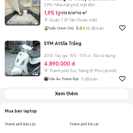
2 PN
Nhà mặt phố, mặt tiền
1,95 tỷ
122 tr/m²
16 m²
Quận 7
(
P. Tân Thuận
mới)
4 phút trước
11
5.0
16
đã bán
Tuấn Chính Chủ
SYM Attila Trắng
2013
Tay ga
100 - 175 cc
Đã sử dụng
4.890.000 đ
Thành phố Sóc Trăng
(
P. Phú Lợi
mới)
4 phút trước
8
5
đã bán
Trần Âu Thành Đạt
Xem thêm
Mua bán laptop
Thành phố Bảo Lộc
Thành phố Đà Lạt