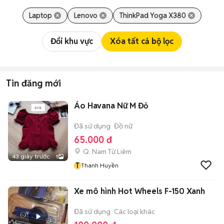
Laptop
Lenovo
ThinkPad Yoga X380
Đổi khu vực
Xóa tất cả bộ lọc
Tin đăng mới
Áo Havana Nữ M Đỏ
Đã sử dụng
Đồ nữ
65.000 đ
Q. Nam Từ Liêm
43 giây trước
1
T
Thanh Huyền
Xe mô hình Hot Wheels F-150 Xanh
Đã sử dụng
Các loại khác