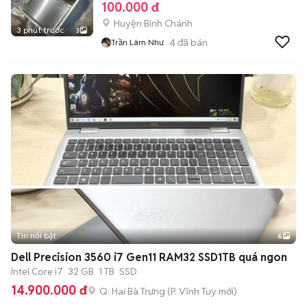
100.000 đ
Huyện Bình Chánh
3 phút trước
3
4
đã bán
Trần Lâm Như
Tin nổi bật
6
+
2
Dell Precision 3560 i7 Gen11 RAM32 SSD1TB quá ngon
Intel Core i7
32 GB
1 TB
SSD
14.900.000 đ
Q. Hai Bà Trưng
(
P. Vĩnh Tuy
mới)