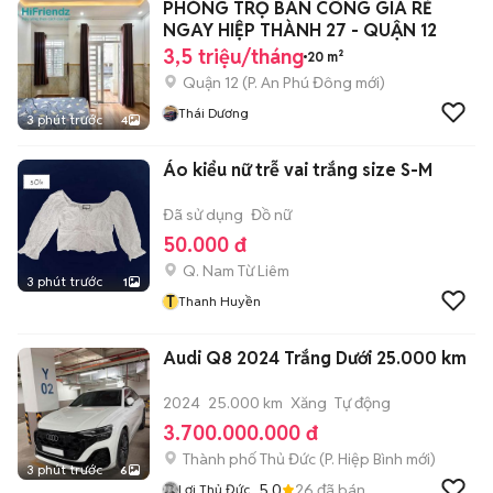
PHÒNG TRỌ BAN CÔNG GIÁ RẺ
NGAY HIỆP THÀNH 27 - QUẬN 12
3,5 triệu/tháng
20 m²
Quận 12
(
P. An Phú Đông
mới)
Thái Dương
3 phút trước
4
Áo kiểu nữ trễ vai trắng size S-M
Đã sử dụng
Đồ nữ
50.000 đ
Q. Nam Từ Liêm
3 phút trước
1
T
Thanh Huyền
Audi Q8 2024 Trắng Dưới 25.000 km
2024
25.000 km
Xăng
Tự động
3.700.000.000 đ
Thành phố Thủ Đức
(
P. Hiệp Bình
mới)
3 phút trước
6
5.0
26
đã bán
Lợi Thủ Đức