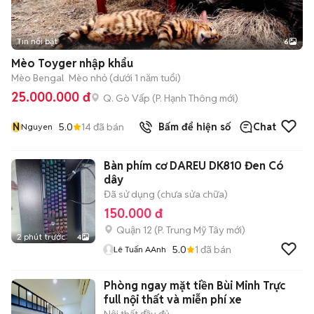
Tin nổi bật
6
+
2
Mèo Toyger nhập khẩu
Mèo Bengal
Mèo nhỏ (dưới 1 năm tuổi)
25.000.000 đ
Q. Gò Vấp
(
P. Hạnh Thông
mới)
N
5.0
14
đã bán
Bấm để hiện số
Chat
Nguyen
Bàn phím cơ DAREU DK810 Đen Có
dây
Đã sử dụng (chưa sửa chữa)
150.000 đ
Quận 12
(
P. Trung Mỹ Tây
mới)
2 phút trước
4
5.0
1
đã bán
Lê Tuấn AAnh
Phòng ngay mặt tiền Bùi Minh Trực
full nội thất và miễn phí xe