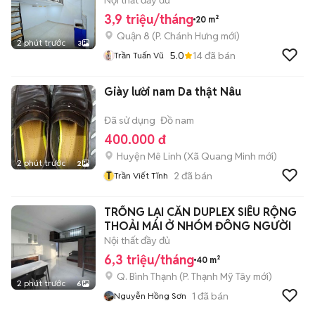
Nội thất đầy đủ
3,9 triệu/tháng
20 m²
Quận 8
(
P. Chánh Hưng
mới)
2 phút trước
3
5.0
14
đã bán
Trần Tuấn Vũ
Giày lười nam Da thật Nâu
Đã sử dụng
Đồ nam
400.000 đ
Huyện Mê Linh
(
Xã Quang Minh
mới)
2 phút trước
2
T
2
đã bán
Trần Viết Tĩnh
TRỐNG LẠI CĂN DUPLEX SIÊU RỘNG
THOẢI MÁI Ở NHÓM ĐÔNG NGƯỜI
Nội thất đầy đủ
6,3 triệu/tháng
40 m²
Q. Bình Thạnh
(
P. Thạnh Mỹ Tây
mới)
2 phút trước
6
1
đã bán
Nguyễn Hồng Sơn