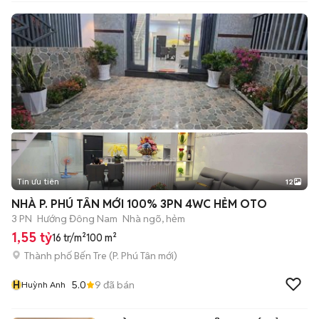
Tin ưu tiên
12
+
2
NHÀ P. PHÚ TÂN MỚI 100% 3PN 4WC HẺM OTO
3 PN
Hướng Đông Nam
Nhà ngõ, hẻm
1,55 tỷ
16 tr/m²
100 m²
Thành phố Bến Tre
(
P. Phú Tân
mới)
H
5.0
9
đã bán
Huỳnh Anh