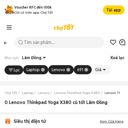
Voucher KFC đến 100k
Tải app
Chỉ có trên app Chợ Tốt
Khu vực:
Lâm Đồng
Xoá lọc
Laptop
Lenovo
691
Giá
Lọc
Chợ Tốt
Laptop
Lenovo
Lenovo ThinkPad Yoga X380
Lenovo Think
0 Lenovo Thinkpad Yoga X380 cũ tốt Lâm Đồng
Siêu thị điện tử
Xem Cửa hàng