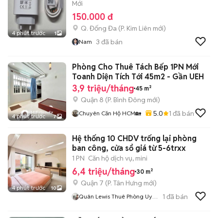
Mới
150.000 đ
Q. Đống Đa
(
P. Kim Liên
mới)
4 phút trước
1
3
đã bán
Nam
Phòng Cho Thuê Tách Bếp 1PN Mới
Toanh Diện Tích Tới 45m2 - Gần UEH
3,9 triệu/tháng
45 m²
Quận 8
(
P. Bình Đông
mới)
5.0
1
đã bán
Chuyên Căn Hộ HCM🏡
4 phút trước
7
Hệ thống 10 CHDV trống lại phòng
ban công, cửa sổ giá từ 5-6trxx
1 PN
Căn hộ dịch vụ, mini
6,4 triệu/tháng
30 m²
Quận 7
(
P. Tân Hưng
mới)
4 phút trước
10
1
đã bán
Quân Lewis Thuê Phòng Uy
Tín