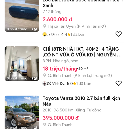
Xanh
7-12 tháng
2.600.000 đ
Thị xã Tân Uyên
(
P. Vĩnh Tân
mới)
3 phút trước
2
L
4.4
1
đã bán
La Đình
CHỈ 18TR NHÀ HXT, 40M2 | 4 TẦNG
,CÓ NT VỪA Ở VỪA KD | NGUYỄN XÍ,
BT.
3 PN
Nhà ngõ, hẻm
18 triệu/tháng
40 m²
Q. Bình Thạnh
(
P. Bình Lợi Trung
mới)
3 phút trước
8
5.0
1
đã bán
Đỗ Vĩnh Du
Toyota Venza 2010 2.7 bản full kịch
Nâu
2010
98.500 km
Xăng
Tự động
395.000.000 đ
Q. Bình Thạnh
3 phút trước
11