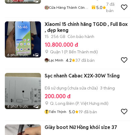
6 phút trước
4
7
đã
5.0
Cửa Hàng Thành Công
bán
Mobile - 87 Cự Lộc
Xiaomi 15 chính hãng TGDĐ , Full Box
, đẹp keng
15
256 GB
Còn bảo hành
10.800.000 đ
Quận 1
(
P. Bến Thành
mới)
6 phút trước
6
4.2
37
đã bán
Lạc Minh
Sạc nhanh Cabac X2X-30W Trắng
Đã sử dụng (chưa sửa chữa)
3 tháng
200.000 đ
Q. Long Biên
(
P. Việt Hưng
mới)
6 phút trước
4
T
5.0
19
đã bán
Tiến Thịnh
Giày boot Nữ Hồng khói size 37