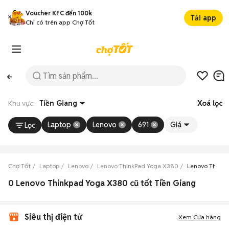
Voucher KFC đến 100k
Tải app
Chỉ có trên app Chợ Tốt
Khu vực:
Tiền Giang
Xoá lọc
Laptop
Lenovo
691
Giá
Lọc
Chợ Tốt
Laptop
Lenovo
Lenovo ThinkPad Yoga X380
Lenovo ThinkP
0 Lenovo Thinkpad Yoga X380 cũ tốt Tiền Giang
Siêu thị điện tử
Xem Cửa hàng