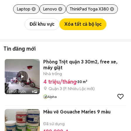
Laptop
Lenovo
ThinkPad Yoga X380
Đổi khu vực
Xóa tất cả bộ lọc
Tin đăng mới
Phòng Trệt quận 3 30m2, free xe,
máy giặt
Nhà trống
4 triệu/tháng
30 m²
Quận 3
(
P. Nhiêu Lộc
mới)
1 phút trước
8
Alpha
Màu vẽ Gouache Maries 9 màu
Đã sử dụng