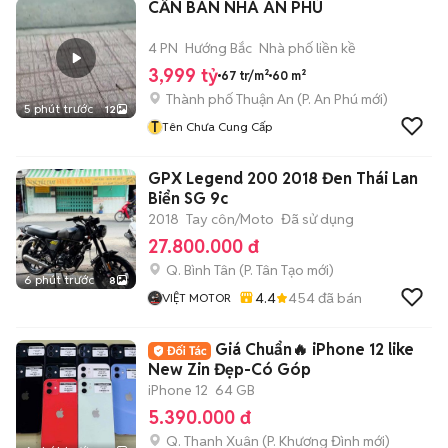
CẦN BÁN NHÀ AN PHÚ
4 PN
Hướng Bắc
Nhà phố liền kề
3,999 tỷ
67 tr/m²
60 m²
Thành phố Thuận An
(
P. An Phú
mới)
5 phút trước
12
T
Tên Chưa Cung Cấp
GPX Legend 200 2018 Đen Thái Lan
Biển SG 9c
2018
Tay côn/Moto
Đã sử dụng
27.800.000 đ
Q. Bình Tân
(
P. Tân Tạo
mới)
6 phút trước
8
4.4
454
đã bán
VIỆT MOTOR
Giá Chuẩn🔥 iPhone 12 like
New Zin Đẹp-Có Góp
iPhone 12
64 GB
5.390.000 đ
Q. Thanh Xuân
(
P. Khương Đình
mới)