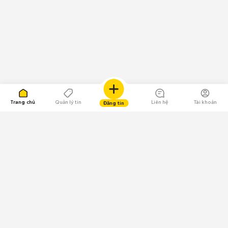
Trang chủ
Quản lý tin
Liên hệ
Tài khoản
Đăng tin
109.000 Bình chọn
Tải ứng dụng Chợ Tốt
Về Chợ Tốt
Quy chế sàn
Chính sách bảo mật
Giải quyết tranh chấp
CÔNG TY TNHH CHỢ TỐT - Người đại diện theo pháp luật: