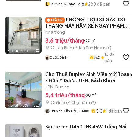
L
4.8
280
đã bán
Lê Minh Quang
PHÒNG TRỌ CÓ GÁC CÓ
THANG MÁY HẦM XE NGAY PHẠM
VĂN HAI GIÁ SINH VIÊN
Nhà trống
3,6 triệu/tháng
22 m²
Q. Tân Bình
(
P. Tân Sơn Hòa
mới)
3 phút trước
5
16
đã
5.0
Quốc Bình
bán
Lovanhome
Cho Thuê Duplex Sinh Viên Mới Toanh
- Gần Y Dược , UEH, Bách Khoa
1 PN
Duplex
5,4 triệu/tháng
30 m²
Quận 5
(
P. Chợ Lớn
mới)
4 phút trước
8
5.0
1
đã bán
Chuyên Căn Hộ HCM🏡
Sạc Tecno U450TEB 45W Trắng Mới