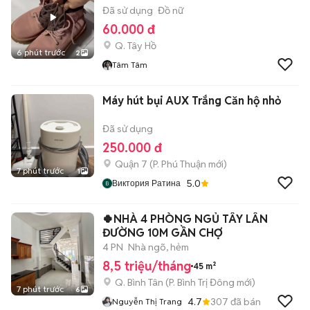
Đã sử dụng
Đồ nữ
60.000 đ
Q. Tây Hồ
6 phút trước
2
Tâm Tâm
Máy hút bụi AUX Trắng Căn hộ nhỏ
Đã sử dụng
250.000 đ
Quận 7
(
P. Phú Thuận
mới)
7 phút trước
1
5.0
Виктория Ратина
🍀NHÀ 4 PHÒNG NGỦ TÂY LÂN
ĐƯỜNG 10M GẦN CHỢ
4 PN
Nhà ngõ, hẻm
8,5 triệu/tháng
45 m²
Q. Bình Tân
(
P. Bình Trị Đông
mới)
7 phút trước
6
4.7
307
đã bán
Nguyễn Thị Trang