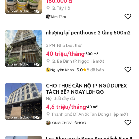
180.000 đ
Q. Tây Hồ
2 phút trước
2
Tâm Tâm
nhượng lại penthouse 2 tầng 500m2
3 PN
Nhà biệt thự
40 triệu/tháng
500 m²
Q. Ba Đình
(
P. Ngọc Hà
mới)
2 phút trước
8
N
5.0
8
đã bán
Nguyễn Khoa
CHO THUÊ CĂN HỘ 1P NGỦ DUPEX
TÁCH BẾP NGAY LĐHQG
Nội thất đầy đủ
4,6 triệu/tháng
40 m²
Thành phố Dĩ An
(
P. Tân Đông Hiệp
mới)
3 phút trước
10
LONG CHDV LĐHQG
Loa Bluetooth Bose Soundlink Flex II