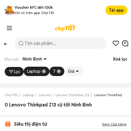
Voucher KFC đến 100k
Tải app
Chỉ có trên app Chợ Tốt
Khu vực:
Ninh Bình
Xoá lọc
Laptop
7
Giá
Lọc
Chợ Tốt
Laptop
Lenovo
Lenovo ThinkPad Z13
Lenovo ThinkPad Z13 
0 Lenovo Thinkpad Z13 cũ tốt Ninh Bình
Siêu thị điện tử
Xem Cửa hàng