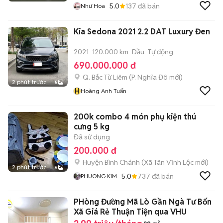
5.0
137
đã bán
Như Hoa
Kia Sedona 2021 2.2 DAT Luxury Đen
2021
120.000 km
Dầu
Tự động
690.000.000 đ
Q. Bắc Từ Liêm
(
P. Nghĩa Đô
mới)
2 phút trước
5
H
Hoàng Anh Tuấn
200k combo 4 món phụ kiện thú
cưng 5 kg
Đã sử dụng
200.000 đ
Huyện Bình Chánh
(
Xã Tân Vĩnh Lộc
mới)
2 phút trước
6
5.0
737
đã bán
PHUONG KIM
PHòng Đường Mã Lò Gần Ngà Tư Bốn
Xã Giá Rẻ Thuận Tiện qua VHU