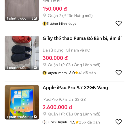
Mới
Đồ nữ
150.000 đ
Quận 7
(
P. Tân Hưng
mới)
1 phút trước
2
T
Trương Minh Ngọc
Giày thể thao Puma Đỏ Bền bỉ, êm ái
Đã sử dụng
Cả nam và nữ
300.000 đ
Quận 1
(
P. Cầu Ông Lãnh
mới)
1 phút trước
1
D
3.0
41
đã bán
Duyên Pham
Apple iPad Pro 9.7 32GB Vàng
iPad Pro 9.7 inch
32 GB
2.600.000 đ
Quận 1
(
P. Cầu Ông Lãnh
mới)
1 phút trước
6
4.5
259
đã bán
Lucas Huỳnh