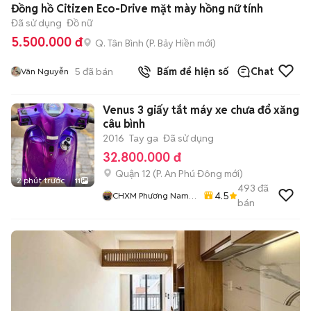
Đồng hồ Citizen Eco-Drive mặt mày hồng nữ tính
Đã sử dụng
Đồ nữ
5.500.000 đ
Q. Tân Bình
(
P. Bảy Hiền
mới)
5
đã bán
Bấm để hiện số
Chat
Vân Nguyễn
Venus 3 giấy tắt máy xe chưa đổ xăng
câu bình
2016
Tay ga
Đã sử dụng
32.800.000 đ
Quận 12
(
P. An Phú Đông
mới)
2 phút trước
11
493
đã
4.5
CHXM Phương Nam
bán
Chuyên Bán Xe Trả
Góp