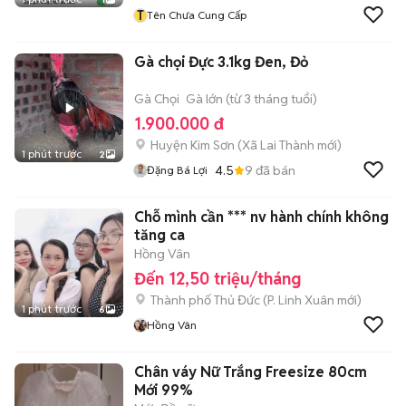
T
Tên Chưa Cung Cấp
Gà chọi Đực 3.1kg Đen, Đỏ
Gà Chọi
Gà lớn (từ 3 tháng tuổi)
1.900.000 đ
Huyện Kim Sơn
(
Xã Lai Thành
mới)
1 phút trước
2
4.5
9
đã bán
Đặng Bá Lợi
Chỗ mình cần *** nv hành chính không
tăng ca
Hồng Vân
Đến 12,50 triệu/tháng
Thành phố Thủ Đức
(
P. Linh Xuân
mới)
1 phút trước
6
Hồng Vân
Chân váy Nữ Trắng Freesize 80cm
Mới 99%