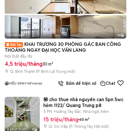
Tin nổi bật
10
+
2
KHAI TRƯƠNG 30 PHÒNG GÁC BAN CÔNG
THOÁNG NGAY ĐẠI HỌC VĂN LANG
Nội thất đầy đủ
4,5 triệu/tháng
30 m²
Q. Bình Thạnh
(
P. Bình Lợi Trung
mới)
Bấm để hiện số
Chat
HIẾU XINH HiFriendz
💟 cho thue nhà nguyên can 5pn 5wc
hẻm 1122/ Quang Trung p8
5 PN
Hướng Tây Bắc
Nhà ngõ, hẻm
15 triệu/tháng
60 m²
Q. Gò Vấp
(
P. Thông Tây Hội
mới)
2 phút trước
5