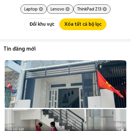
Laptop
Lenovo
ThinkPad Z13
Đổi khu vực
Xóa tất cả bộ lọc
Tin đăng mới
Tin nổi bật
12