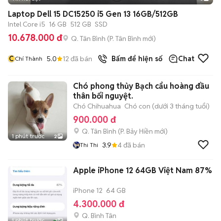
Laptop Dell 15 DC15250 i5 Gen 13 16GB/512GB
Intel Core i5
16 GB
512 GB
SSD
10.678.000 đ
Q. Tân Bình
(
P. Tân Bình
mới)
C
5.0
12
đã bán
Bấm để hiện số
Chat
Chí Thành
Chó phong thủy Bạch cẩu hoàng đầu
thân bối nguyệt.
Chó Chihuahua
Chó con (dưới 3 tháng tuổi)
900.000 đ
Q. Tân Bình
(
P. Bảy Hiền
mới)
1 phút trước
2
3.9
4
đã bán
Thi Thi
Apple iPhone 12 64GB Việt Nam 87%
iPhone 12
64 GB
4.300.000 đ
Q. Bình Tân
1 phút trước
1