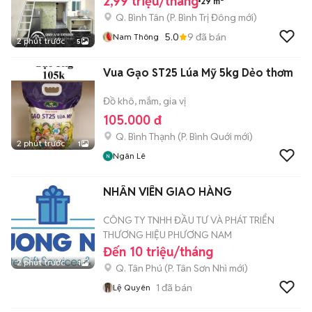
2,99 triệu/tháng
29 m²
Q. Bình Tân
(
P. Bình Trị Đông
mới)
5.0
9
đã bán
Nam Thông
2 phút trước
5
Vua Gạo ST25 Lúa Mỹ 5kg Dẻo thơm
Đồ khô, mắm, gia vị
105.000 đ
Q. Bình Thạnh
(
P. Bình Quới
mới)
2 phút trước
1
Ngân Lê
NHÂN VIÊN GIAO HÀNG
CÔNG TY TNHH ĐẦU TƯ VÀ PHÁT TRIỂN
THƯƠNG HIỆU PHƯƠNG NAM
Đến 10 triệu/tháng
2 phút trước
1
Q. Tân Phú
(
P. Tân Sơn Nhì
mới)
1
đã bán
Lệ Quyên