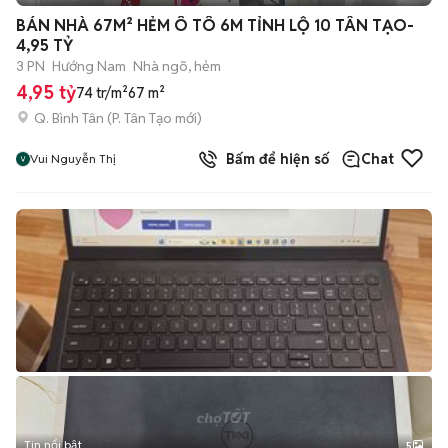
+
2
BÁN NHÀ 67M² HẺM Ô TÔ 6M TỈNH LỘ 10 TÂN TẠO-
4,95 TỶ
3 PN
Hướng Nam
Nhà ngõ, hẻm
4,95 tỷ
74 tr/m²
67 m²
Q. Bình Tân
(
P. Tân Tạo
mới)
Bấm để hiện số
Chat
Vui Nguyễn Thị
Tin nổi bật
5