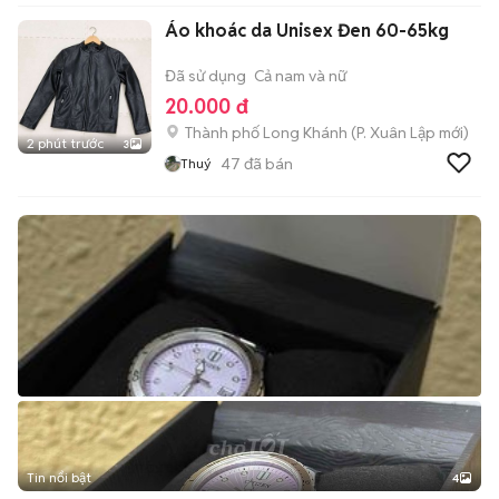
Áo khoác da Unisex Đen 60-65kg
Đã sử dụng
Cả nam và nữ
20.000 đ
Thành phố Long Khánh
(
P. Xuân Lập
mới)
2 phút trước
3
47
đã bán
Thuý
Tin nổi bật
4