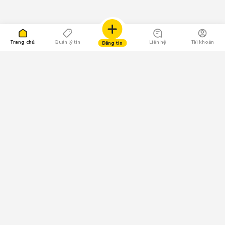
Trang chủ
Quản lý tin
Liên hệ
Tài khoản
Đăng tin
109.000 Bình chọn
Tải ứng dụng Chợ Tốt
Về Chợ Tốt
Quy chế sàn
Chính sách bảo mật
Giải quyết tranh chấp
CÔNG TY TNHH CHỢ TỐT - Người đại diện theo pháp luật:
Nguyễn Trọng Tấn; GPDKKD: 0312120782 do Sở KH & ĐT TP.HCM cấp ngày
11/01/2013;
GPMXH: 185/GP-BTTTT do Bộ Thông tin và Truyền thông
cấp ngày 09/07/2024 - Chịu trách nhiệm
nội dung: Trần Hoàng Ly.
Chính sách sử dụng
Địa chỉ: Tầng 18, Toà nhà UOA, Số 6 đường Tân Trào, Phường Tân Mỹ,