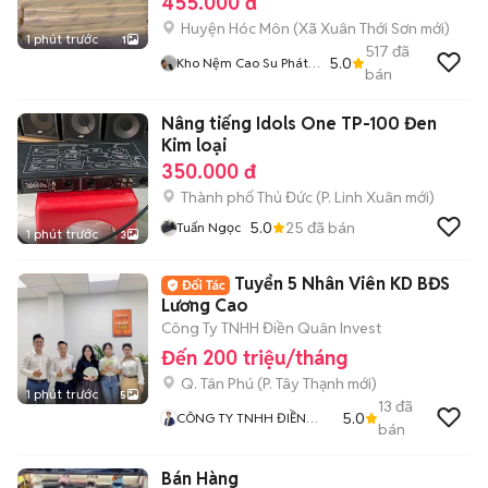
455.000 đ
Huyện Hóc Môn
(
Xã Xuân Thới Sơn
mới)
1 phút trước
1
517
đã
5.0
Kho Nệm Cao Su Phát
bán
Tài
Nâng tiếng Idols One TP-100 Đen
Kim loại
350.000 đ
Thành phố Thủ Đức
(
P. Linh Xuân
mới)
5.0
25
đã bán
Tuấn Ngọc
1 phút trước
3
Tuyển 5 Nhân Viên KD BĐS
Lương Cao
Công Ty TNHH Điền Quân Invest
Đến 200 triệu/tháng
Q. Tân Phú
(
P. Tây Thạnh
mới)
1 phút trước
5
13
đã
5.0
CÔNG TY TNHH ĐIỀN
bán
QUÂN INVEST
Bán Hàng