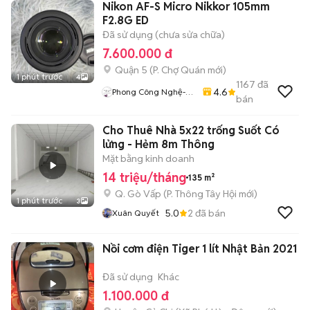
Nikon AF-S Micro Nikkor 105mm
F2.8G ED
Đã sử dụng (chưa sửa chữa)
7.600.000 đ
Quận 5
(
P. Chợ Quán
mới)
1 phút trước
4
1167
đã
4.6
Phong Công Nghệ-
bán
TienTranMobile
Cho Thuê Nhà 5x22 trống Suốt Có
lửng - Hẻm 8m Thông
Mặt bằng kinh doanh
14 triệu/tháng
135 m²
Q. Gò Vấp
(
P. Thông Tây Hội
mới)
1 phút trước
3
5.0
2
đã bán
Xuân Quyết
Nồi cơm điện Tiger 1 lít Nhật Bản 2021
Đã sử dụng
Khác
1.100.000 đ