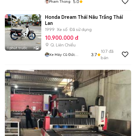
5.0
Pham Thong
Honda Dream Thái Nâu Trắng Thái
Lan
1999
Xe số
Đã sử dụng
10.900.000 đ
Q. Liên Chiểu
1 phút trước
7
107
đã
3.7
Xe Máy Cũ Đức
bán
Nguyễn