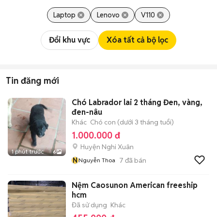
Laptop
Lenovo
V110
Đổi khu vực
Xóa tất cả bộ lọc
Tin đăng mới
Chó Labrador lai 2 tháng Đen, vàng,
đen-nâu
Khác
Chó con (dưới 3 tháng tuổi)
1.000.000 đ
Huyện Nghi Xuân
1 phút trước
6
N
7
đã bán
Nguyễn Thoa
Nệm Caosunon American freeship
hcm
Đã sử dụng
Khác