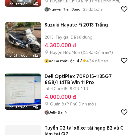
Huyện Củ Chi
(
Xã Phú Hòa Đông
mới)
1 phút trước
6
33
đã bán
Nguyen Tien Dung
Suzuki Hayate Fi 2013 Trắng
2013
Tay ga
Đã sử dụng
4.300.000 đ
Huyện Hóc Môn
(
Xã Bà Điểm
mới)
1 phút trước
6
x
4.3
424
đã bán
Xe Ga Phát Lộc
Dell OptiPlex 7090 i5-1135G7
8GB/1.14TB Win 11 Pro
Intel Core i5
8 GB
1 TB
4.000.000 đ
Quận 8
(
P. Phú Định
mới)
1 phút trước
2
Jelly Bar Ni
Tuyển 02 tài xế xe tải hạng B2 và C
làm tại Q7.