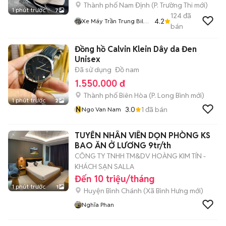
Thành phố Nam Định
(
P. Trường Thi
mới)
1 phút trước
7
124
đã
4.2
Xe Máy Trần Trung Bil
bán
7002
Đồng hồ Calvin Klein Dây da Đen
Unisex
Đã sử dụng
Đồ nam
1.550.000 đ
Thành phố Biên Hòa
(
P. Long Bình
mới)
1 phút trước
2
N
3.0
1
đã bán
Ngo Van Nam
TUYỂN NHÂN VIÊN DỌN PHÒNG KS
BAO ĂN Ở LƯƠNG 9tr/th
CÔNG TY TNHH TM&DV HOÀNG KIM TÍN -
KHÁCH SẠN SALLA
Đến 10 triệu/tháng
1 phút trước
1
Huyện Bình Chánh
(
Xã Bình Hưng
mới)
Nghĩa Phan