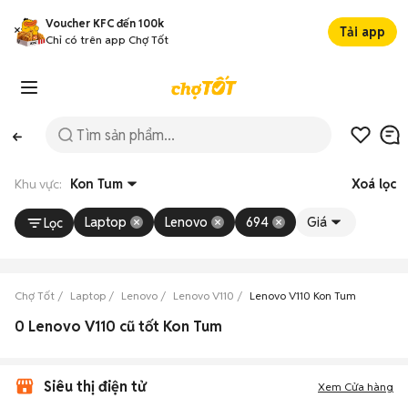
Voucher KFC đến 100k
Tải app
Chỉ có trên app Chợ Tốt
Khu vực:
Kon Tum
Xoá lọc
Laptop
Lenovo
694
Giá
Lọc
Chợ Tốt
Laptop
Lenovo
Lenovo V110
Lenovo V110 Kon Tum
0 Lenovo V110 cũ tốt Kon Tum
Siêu thị điện tử
Xem Cửa hàng