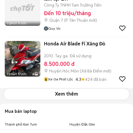
Công Ty TNHH Tam Trường Tiến
Đến 10 triệu/tháng
Quận 7
(
P. Tân Thuận
mới)
1 phút trước
Quy Vo
Honda Air Blade Fi Xăng Đỏ
2010
Tay ga
Đã sử dụng
8.500.000 đ
Huyện Hóc Môn
(
Xã Bà Điểm
mới)
1 phút trước
6
x
4.3
424
đã bán
Xe Ga Phát Lộc
Xem thêm
Mua bán laptop
Thành phố Kon Tum
Huyện Đắk Glei