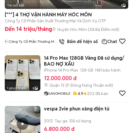
Tin nổi bật
1
[***] 4 THỢ VẬN HÀNH MÁY HÓC MÔN
Công Ty Cổ Phần Sản Xuất Thương Mại Và Dịch Vụ OTP
Đến 14 triệu/tháng
Huyện Hóc Môn
(
Xã Bà Điểm
mới)
Bấm để hiện số
Chat
Công Ty Cổ Phần Thương Mại
Và Dịch Vụ OTP
14 Pro Max 128GB Vàng Đã sử dụng/
BAO NỢ XẤU
iPhone 14 Pro Max
128 GB
Hết bảo hành
12.000.000 đ
Quận 12
(
P. Đông Hưng Thuận
mới)
1 phút trước
5
4.9
202
đã bán
SANGMOBILE
vespa 2vie phun xăng điện tử
2012
Tay ga
Đã sử dụng
6.800.000 đ