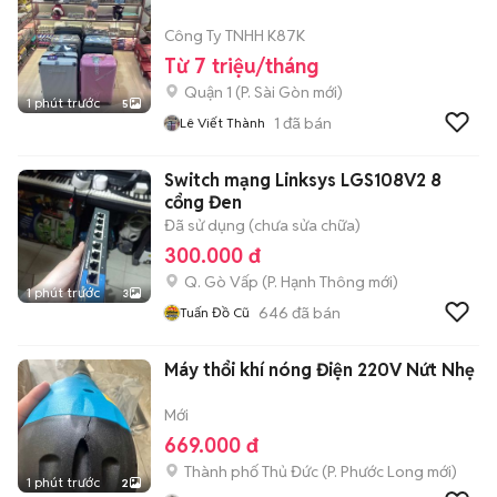
Công Ty TNHH K87K
Từ 7 triệu/tháng
Quận 1
(
P. Sài Gòn
mới)
1 phút trước
5
1
đã bán
Lê Viết Thành
Switch mạng Linksys LGS108V2 8
cổng Đen
Đã sử dụng (chưa sửa chữa)
300.000 đ
Q. Gò Vấp
(
P. Hạnh Thông
mới)
1 phút trước
3
646
đã bán
Tuấn Đồ Cũ
Máy thổi khí nóng Điện 220V Nứt Nhẹ
Mới
669.000 đ
Thành phố Thủ Đức
(
P. Phước Long
mới)
1 phút trước
2