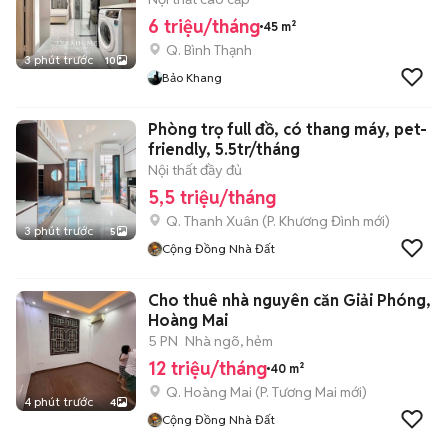
6 triệu/tháng
45 m²
Q. Bình Thạnh
3 phút trước
10
Bảo Khang
Phòng trọ full đồ, có thang máy, pet-
friendly, 5.5tr/tháng
Nội thất đầy đủ
5,5 triệu/tháng
Q. Thanh Xuân
(
P. Khương Đình
mới)
3 phút trước
5
Cộng Đồng Nhà Đất
Cho thuê nhà nguyên căn Giải Phóng,
Hoàng Mai
5 PN
Nhà ngõ, hẻm
12 triệu/tháng
40 m²
Q. Hoàng Mai
(
P. Tương Mai
mới)
4 phút trước
4
Cộng Đồng Nhà Đất