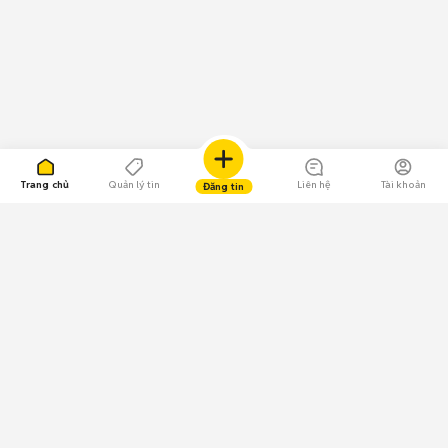
Trang chủ
Quản lý tin
Liên hệ
Tài khoản
Đăng tin
109.000 Bình chọn
Tải ứng dụng Chợ Tốt
Về Chợ Tốt
Quy chế sàn
Chính sách bảo mật
Giải quyết tranh chấp
CÔNG TY TNHH CHỢ TỐT - Người đại diện theo pháp luật: