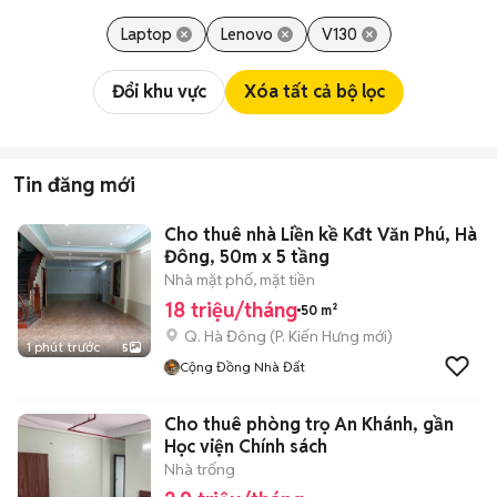
Laptop
Lenovo
V130
Đổi khu vực
Xóa tất cả bộ lọc
Tin đăng mới
Cho thuê nhà Liền kề Kđt Văn Phú, Hà
Đông, 50m x 5 tầng
Nhà mặt phố, mặt tiền
18 triệu/tháng
50 m²
Q. Hà Đông
(
P. Kiến Hưng
mới)
1 phút trước
5
Cộng Đồng Nhà Đất
Cho thuê phòng trọ An Khánh, gần
Học viện Chính sách
Nhà trống