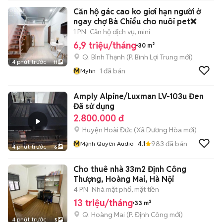
Căn hộ gác cao ko giơi hạn người ở
ngay chợ Bà Chiểu cho nuôi pet❌
1 PN
Căn hộ dịch vụ, mini
6,9 triệu/tháng
30 m²
Q. Bình Thạnh
(
P. Bình Lợi Trung
mới)
4 phút trước
11
M
1
đã bán
Myhn
Amply Alpine/Luxman LV-103u Đen
Đã sử dụng
2.800.000 đ
Huyện Hoài Đức
(
Xã Dương Hòa
mới)
M
4.1
983
đã bán
Mạnh Quyên Audio
4 phút trước
6
Cho thuê nhà 33m2 Định Công
Thượng, Hoàng Mai, Hà Nội
4 PN
Nhà mặt phố, mặt tiền
13 triệu/tháng
33 m²
Q. Hoàng Mai
(
P. Định Công
mới)
4 phút trước
5