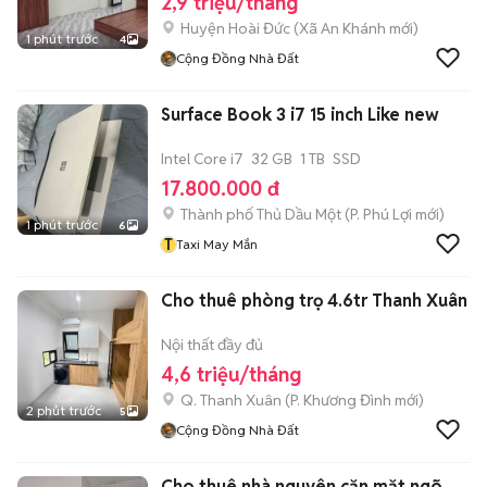
2,9 triệu/tháng
Huyện Hoài Đức
(
Xã An Khánh
mới)
1 phút trước
4
Cộng Đồng Nhà Đất
Surface Book 3 i7 15 inch Like new
Intel Core i7
32 GB
1 TB
SSD
17.800.000 đ
Thành phố Thủ Dầu Một
(
P. Phú Lợi
mới)
1 phút trước
6
T
Taxi May Mắn
Cho thuê phòng trọ 4.6tr Thanh Xuân
Nội thất đầy đủ
4,6 triệu/tháng
Q. Thanh Xuân
(
P. Khương Đình
mới)
2 phút trước
5
Cộng Đồng Nhà Đất
Cho thuê nhà nguyên căn mặt ngõ