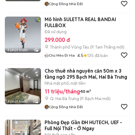
Cộng Đồng Nhà Đất
Mô hình SULETTA REAL BANDAI
FULLBOX
Đã sử dụng
299.000 đ
Thành phố Vũng Tàu
(
P. Tam Thắng
mới)
3 phút trước
1
4.5
135
đã bán
Chú Mèo Đi Hia
Cho thuê nhà nguyên căn 50m x 3
tầng ngõ 295 Bạch Mai, Hai Bà Trưng
Nhà mặt phố, mặt tiền
11 triệu/tháng
50 m²
Q. Hai Bà Trưng
(
P. Bạch Mai
mới)
3 phút trước
5
Cộng Đồng Nhà Đất
Phòng Đẹp Gần ĐH HUTECH, UEF -
Full Nội Thất - Ở Ngay
Nội thất cao cấp