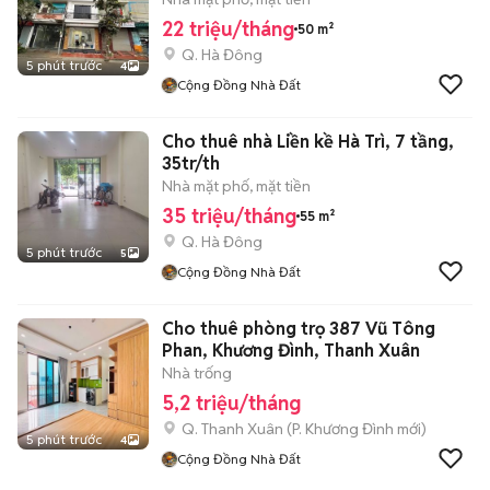
22 triệu/tháng
50 m²
Q. Hà Đông
5 phút trước
4
Cộng Đồng Nhà Đất
Cho thuê nhà Liền kề Hà Trì, 7 tầng,
35tr/th
Nhà mặt phố, mặt tiền
35 triệu/tháng
55 m²
Q. Hà Đông
5 phút trước
5
Cộng Đồng Nhà Đất
Cho thuê phòng trọ 387 Vũ Tông
Phan, Khương Đình, Thanh Xuân
Nhà trống
5,2 triệu/tháng
Q. Thanh Xuân
(
P. Khương Đình
mới)
5 phút trước
4
Cộng Đồng Nhà Đất