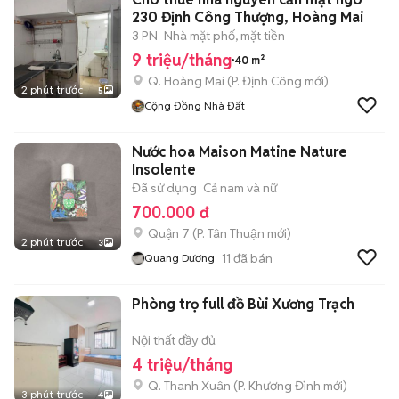
230 Định Công Thượng, Hoàng Mai
3 PN
Nhà mặt phố, mặt tiền
9 triệu/tháng
40 m²
Q. Hoàng Mai
(
P. Định Công
mới)
2 phút trước
5
Cộng Đồng Nhà Đất
Nước hoa Maison Matine Nature
Insolente
Đã sử dụng
Cả nam và nữ
700.000 đ
Quận 7
(
P. Tân Thuận
mới)
2 phút trước
3
11
đã bán
Quang Dương
Phòng trọ full đồ Bùi Xương Trạch
Nội thất đầy đủ
4 triệu/tháng
Q. Thanh Xuân
(
P. Khương Đình
mới)
3 phút trước
4