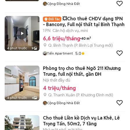
Cộng Đồng Nhà Đất
💥Cho thuê CHDV dạng 1PN
- Bancony, Full nội thất tại Bình Thạnh
1 PN
Căn hộ dịch vụ, mini
6,6 triệu/tháng
40 m²
Q. Bình Thạnh
(
P. Bình Lợi Trung
mới)
4 phút trước
9
5.0
Tiến Apartment
Phòng trọ cho thuê Ngõ 211 Khương
Trung, full nội thất, gần ĐH
Nội thất đầy đủ
4 triệu/tháng
Q. Thanh Xuân
(
P. Khương Đình
mới)
4 phút trước
4
Cộng Đồng Nhà Đất
Cho thuê Liền kề Dịch vụ La Khê, Lê
Trọng Tấn, 50m2, 7 tầng
Nhà mặt phố, mặt tiền