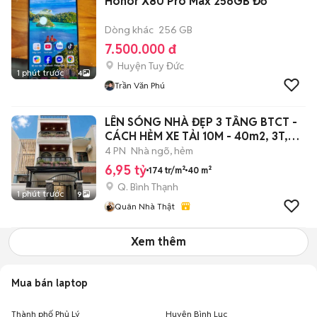
Honor X80 Pro Max 256GB Đỏ
Dòng khác
256 GB
7.500.000 đ
Huyện Tuy Đức
1 phút trước
4
Trần Văn Phú
LÊN SÓNG NHÀ ĐẸP 3 TẦNG BTCT -
CÁCH HẺM XE TẢI 10M - 40m2, 3T,
4PN
4 PN
Nhà ngõ, hẻm
6,95 tỷ
174 tr/m²
40 m²
Q. Bình Thạnh
1 phút trước
9
Quân Nhà Thật
Xem thêm
Mua bán laptop
Thành phố Phủ Lý
Huyện Bình Lục