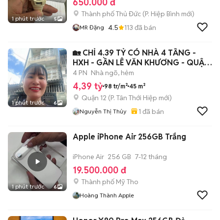
650.000 đ
Thành phố Thủ Đức
(
P. Hiệp Bình
mới)
1 phút trước
5
4.5
113
đã bán
MR Đặng
🏡 CHỈ 4.39 TỶ CÓ NHÀ 4 TẦNG -
HXH - GẦN LÊ VĂN KHƯƠNG - QUẬN
12.
4 PN
Nhà ngõ, hẻm
4,39 tỷ
98 tr/m²
45 m²
Quận 12
(
P. Tân Thới Hiệp
mới)
1 phút trước
6
1
đã bán
Nguyễn Thị Thủy
Apple iPhone Air 256GB Trắng
iPhone Air
256 GB
7-12 tháng
19.500.000 đ
Thành phố Mỹ Tho
1 phút trước
6
Hoàng Thành Apple