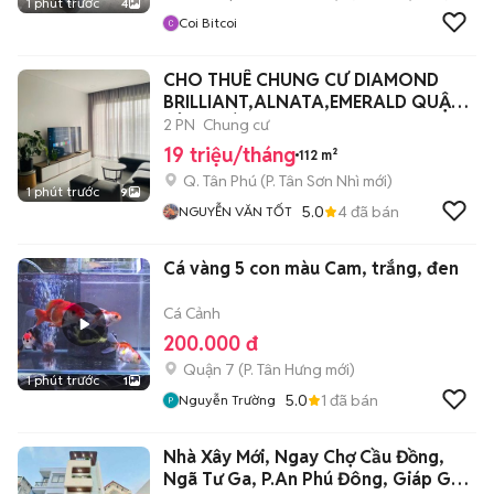
1 phút trước
4
Coi Bitcoi
CHO THUÊ CHUNG CƯ DIAMOND
BRILLIANT,ALNATA,EMERALD QUẬN
TÂN PHÚ
2 PN
Chung cư
19 triệu/tháng
112 m²
Q. Tân Phú
(
P. Tân Sơn Nhì
mới)
1 phút trước
9
5.0
4
đã bán
NGUYỄN VĂN TỐT
Cá vàng 5 con màu Cam, trắng, đen
Cá Cảnh
200.000 đ
Quận 7
(
P. Tân Hưng
mới)
1 phút trước
1
5.0
1
đã bán
Nguyễn Trường
Nhà Xây Mới, Ngay Chợ Cầu Đồng,
Ngã Tư Ga, P.An Phú Đông, Giáp Gò