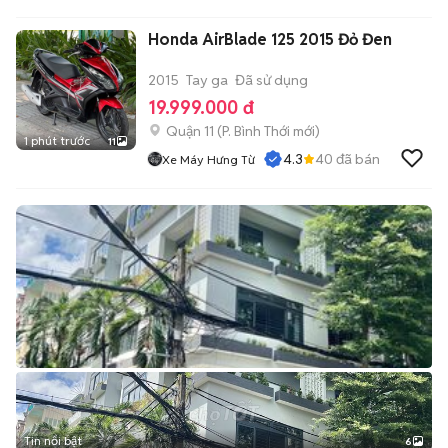
Honda AirBlade 125 2015 Đỏ Đen
2015
Tay ga
Đã sử dụng
19.999.000 đ
Quận 11
(
P. Bình Thới
mới)
1 phút trước
11
4.3
40
đã bán
Xe Máy Hưng Từ
Tin nổi bật
6