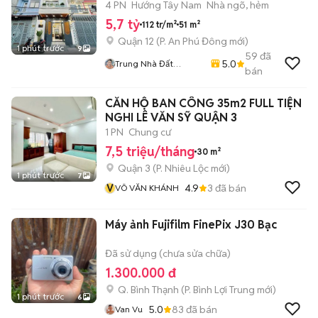
Vấp
4 PN
Hướng Tây Nam
Nhà ngõ, hẻm
5,7 tỷ
112 tr/m²
51 m²
Quận 12
(
P. An Phú Đông
mới)
1 phút trước
9
59
đã
5.0
Trung Nhà Đất
bán
0901888734
CĂN HỘ BAN CÔNG 35m2 FULL TIỆN
NGHI LÊ VĂN SỸ QUẬN 3
1 PN
Chung cư
7,5 triệu/tháng
30 m²
Quận 3
(
P. Nhiêu Lộc
mới)
1 phút trước
7
V
4.9
3
đã bán
VÕ VĂN KHÁNH
Máy ảnh Fujifilm FinePix J30 Bạc
Đã sử dụng (chưa sửa chữa)
1.300.000 đ
Q. Bình Thạnh
(
P. Bình Lợi Trung
mới)
1 phút trước
6
5.0
83
đã bán
Van Vu