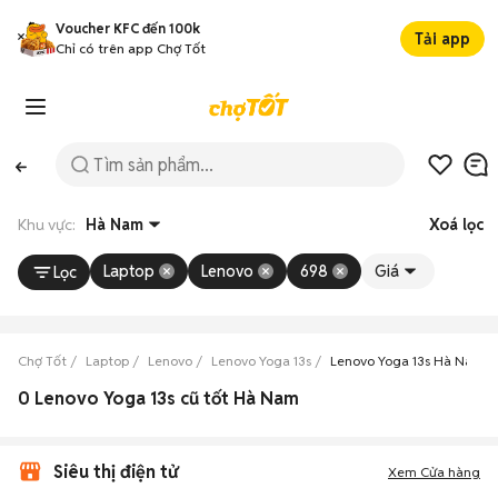
Voucher KFC đến 100k
Tải app
Chỉ có trên app Chợ Tốt
Khu vực:
Hà Nam
Xoá lọc
Laptop
Lenovo
698
Giá
Lọc
Chợ Tốt
Laptop
Lenovo
Lenovo Yoga 13s
Lenovo Yoga 13s Hà Nam
0 Lenovo Yoga 13s cũ tốt Hà Nam
Siêu thị điện tử
Xem Cửa hàng