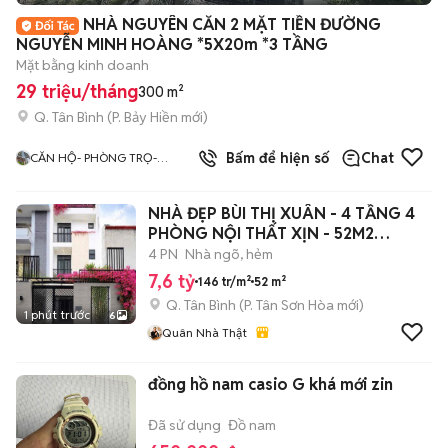
+
2
NHÀ NGUYÊN CĂN 2 MẶT TIỀN ĐƯỜNG
NGUYỄN MINH HOÀNG *5X20m *3 TẦNG
Mặt bằng kinh doanh
29 triệu/tháng
300 m²
Q. Tân Bình
(
P. Bảy Hiền
mới)
4.0
Bấm để hiện số
Chat
CĂN HỘ- PHÒNG TRỌ-
ĐÚNG HÌNH ĐÚNG GIÁ TÂN
BÌNH
NHÀ ĐẸP BÙI THỊ XUÂN - 4 TẦNG 4
PHÒNG NỘI THẤT XỊN - 52M2
(4*12.95)
4 PN
Nhà ngõ, hẻm
7,6 tỷ
146 tr/m²
52 m²
Q. Tân Bình
(
P. Tân Sơn Hòa
mới)
1 phút trước
6
Quân Nhà Thật
đồng hồ nam casio G khá mới zin
Đã sử dụng
Đồ nam