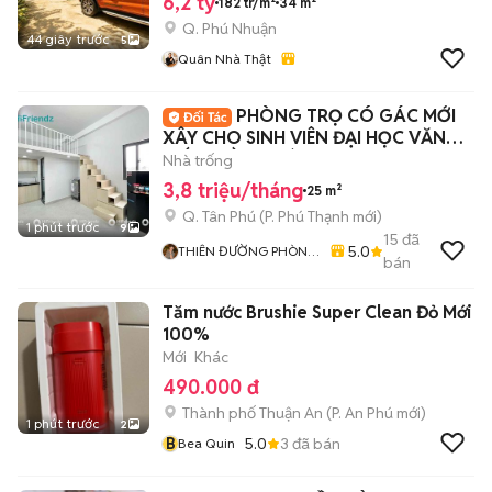
6,2 tỷ
182 tr/m²
34 m²
Q. Phú Nhuận
44 giây trước
5
Quân Nhà Thật
PHÒNG TRỌ CÓ GÁC MỚI
XÂY CHO SINH VIÊN ĐẠI HỌC VĂN
HIẾN - HỒNG BÀNG
Nhà trống
3,8 triệu/tháng
25 m²
Q. Tân Phú
(
P. Phú Thạnh
mới)
1 phút trước
9
15
đã
5.0
THIÊN ĐƯỜNG PHÒNG
bán
TRỌ - ALO HOME
Tăm nước Brushie Super Clean Đỏ Mới
100%
Mới
Khác
490.000 đ
Thành phố Thuận An
(
P. An Phú
mới)
1 phút trước
2
B
5.0
3
đã bán
Bea Quin