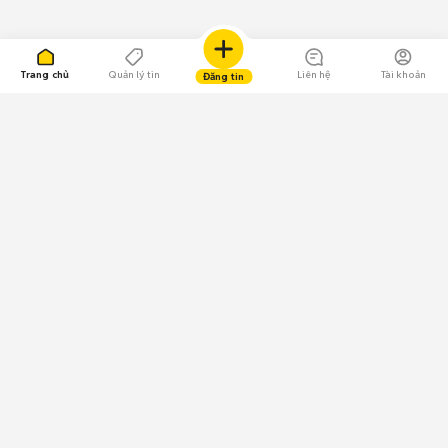
Trang chủ
Quản lý tin
Liên hệ
Tài khoản
Đăng tin
109.000 Bình chọn
Tải ứng dụng Chợ Tốt
Về Chợ Tốt
Quy chế sàn
Chính sách bảo mật
Giải quyết tranh chấp
CÔNG TY TNHH CHỢ TỐT - Người đại diện theo pháp luật:
Nguyễn Trọng Tấn; GPDKKD: 0312120782 do Sở KH & ĐT TP.HCM cấp ngày
11/01/2013;
GPMXH: 185/GP-BTTTT do Bộ Thông tin và Truyền thông
cấp ngày 09/07/2024 - Chịu trách nhiệm
nội dung: Trần Hoàng Ly.
Chính sách sử dụng
Địa chỉ: Tầng 18, Toà nhà UOA, Số 6 đường Tân Trào, Phường Tân Mỹ,
Thành phố Hồ Chí Minh, Việt Nam;