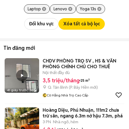
Laptop
Lenovo
Yoga 13s
Đổi khu vực
Xóa tất cả bộ lọc
Tin đăng mới
CHDV PHÒNG TRỌ SV , HS & VĂN
PHÒNG CHÍNH CHỦ CHO THUÊ
Nội thất đầy đủ
3,5 triệu/tháng
25 m²
Q. Tân Bình
(
P. Bảy Hiền
mới)
41 giây trước
10
C
Cô Hằng Nhà Trọ Cao Cấp
Hoàng Diệu, Phú Nhuận, 111m2 chưa
trừ sân, ngang 6.3m nở hậu 7.3m, phá
3 PN
Nhà ngõ, hẻm