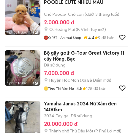
POODLE CUTE NHIỀU MÀU
Chó Poodle
Chó con (dưới 3 tháng tuổi)
2.000.000 đ
Q. Hoàng Mai
(
P. Vĩnh Tuy
mới)
1 phút trước
6
4.4
9
đã bán
O PET - Animal Shop
Bộ gậy golf G-Tour Great Victory 11
cây Hồng, Bạc
Đã sử dụng
7.000.000 đ
Huyện Hóc Môn
(
Xã Bà Điểm
mới)
1 phút trước
6
T
4.5
128
đã bán
Tieu Thi Van Ha
Yamaha Janus 2024 Nữ Xám đen
1400km
2024
Tay ga
Đã sử dụng
20.000.000 đ
Thành phố Thủ Dầu Một
(
P. Phú Lợi
mới)