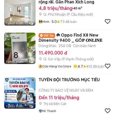
rộng rãi. Gần Phan Xích Long
4,8 triệu/tháng
40 m²
Q. Phú Nhuận
(
P. Cầu Kiệu
mới)
M
5.0
73
đã bán
Minh
1 phút trước
4
☘️ Oppo Find X8 New
Dimensity 9400 _ 𝐆Ó𝐏 𝐎𝐍𝐋𝐈𝐍𝐄
Dòng khác
256 GB
Còn bảo hành
11.490.000 đ
Q. Gò Vấp
(
P. Hạnh Thông
mới)
1 phút trước
5
4.7
413
đã bán
Cửa Hàng Vio Store
TUYỂN ĐỘI TRƯỞNG MỤC TIÊU
CÔNG TY BẢO VỆ NGÀY VÀ ĐÊM
Đến 11 triệu/tháng
Thị xã Bến Cát
1 phút trước
1
Mr Thanh