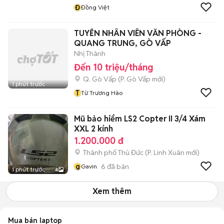
Đ
Đồng Việt
TUYỂN NHÂN VIÊN VĂN PHÒNG -
QUANG TRUNG, GÒ VẤP
Nhị Thành
Đến 10 triệu/tháng
Q. Gò Vấp
(
P. Gò Vấp
mới)
1 phút trước
T
Từ Trương Hào
Mũ bảo hiểm LS2 Copter II 3/4 Xám
XXL 2 kính
1.200.000 đ
Thành phố Thủ Đức
(
P. Linh Xuân
mới)
g
6
đã bán
Gavin
1 phút trước
4
Xem thêm
Mua bán laptop