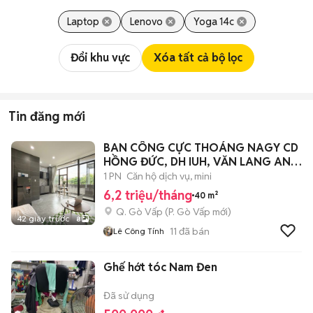
Laptop
Lenovo
Yoga 14c
Đổi khu vực
Xóa tất cả bộ lọc
Tin đăng mới
BAN CÔNG CỰC THOÁNG NAGY CD
HỒNG ĐỨC, DH IUH, VĂN LANG AN
NINH GV
1 PN
Căn hộ dịch vụ, mini
6,2 triệu/tháng
40 m²
Q. Gò Vấp
(
P. Gò Vấp
mới)
42 giây trước
8
11
đã bán
Lê Công Tính
Ghế hớt tóc Nam Đen
Đã sử dụng