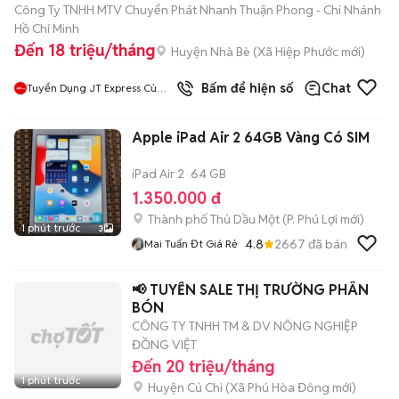
Công Ty TNHH MTV Chuyển Phát Nhanh Thuận Phong - Chi Nhánh
Hồ Chí Minh
Đến 18 triệu/tháng
Huyện Nhà Bè
(
Xã Hiệp Phước
mới)
Bấm để hiện số
Chat
Tuyển Dụng JT Express Củ
Chi
Apple iPad Air 2 64GB Vàng Có SIM
iPad Air 2
64 GB
1.350.000 đ
Thành phố Thủ Dầu Một
(
P. Phú Lợi
mới)
1 phút trước
3
4.8
2667
đã bán
Mai Tuấn Đt Giá Rẻ
📢 TUYỂN SALE THỊ TRƯỜNG PHÂN
BÓN
CÔNG TY TNHH TM & DV NÔNG NGHIỆP
ĐỒNG VIỆT
Đến 20 triệu/tháng
1 phút trước
Huyện Củ Chi
(
Xã Phú Hòa Đông
mới)