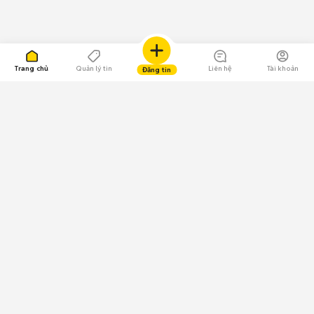
Trang chủ
Quản lý tin
Liên hệ
Tài khoản
Đăng tin
109.000 Bình chọn
Tải ứng dụng Chợ Tốt
Về Chợ Tốt
Quy chế sàn
Chính sách bảo mật
Giải quyết tranh chấp
CÔNG TY TNHH CHỢ TỐT - Người đại diện theo pháp luật:
Nguyễn Trọng Tấn; GPDKKD: 0312120782 do Sở KH & ĐT TP.HCM cấp ngày
11/01/2013;
GPMXH: 185/GP-BTTTT do Bộ Thông tin và Truyền thông
cấp ngày 09/07/2024 - Chịu trách nhiệm
nội dung: Trần Hoàng Ly.
Chính sách sử dụng