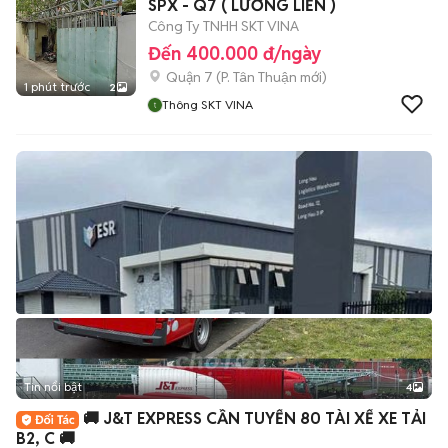
SPX - Q7 ( LƯƠNG LIỀN )
Công Ty TNHH SKT VINA
Đến 400.000 đ/ngày
Quận 7
(
P. Tân Thuận
mới)
1 phút trước
2
Thông SKT VINA
Tin nổi bật
4
🚚 J&T EXPRESS CẦN TUYỂN 80 TÀI XẾ XE TẢI
B2, C 🚚