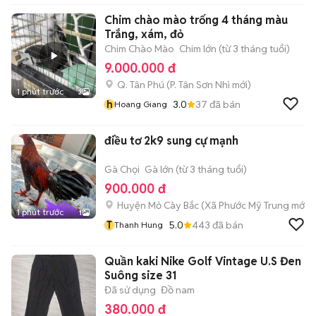
Chim chào mào trống 4 tháng màu
Trắng, xám, đỏ
Chim Chào Mào
Chim lớn (từ 3 tháng tuổi)
9.000.000 đ
Q. Tân Phú
(
P. Tân Sơn Nhì
mới)
1 phút trước
3
h
3.0
37
đã bán
Hoang Giang
điều tơ 2k9 sung cự mạnh
Gà Chọi
Gà lớn (từ 3 tháng tuổi)
900.000 đ
Huyện Mỏ Cày Bắc
(
Xã Phước Mỹ Trung
mới)
1 phút trước
1
T
5.0
443
đã bán
Thanh Hung
Quần kaki Nike Golf Vintage U.S Đen
Suông size 31
Đã sử dụng
Đồ nam
380.000 đ