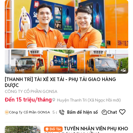
Tin nổi bật
4
[THANH TRÌ] TÀI XẾ XE TẢI - PHỤ TẢI GIAO HÀNG
DƯỢC
CÔNG TY CỔ PHẦN GONSA
Đến 15 triệu/tháng
Huyện Thanh Trì
(
Xã Ngọc Hồi
mới)
5
đã bán
Bấm để hiện số
Chat
Công Ty Cổ Phần GONSA
TUYỂN NHÂN VIÊN PHỤ KHO