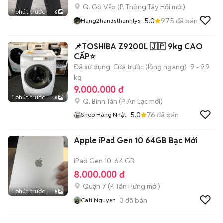
Q. Gò Vấp
(
P. Thông Tây Hội
mới)
1 phút trước
6
5.0
975
đã bán
Hang2handsthanhlys
📌TOSHIBA Z9200L 🇯🇵 9kg CAO
CẤP⭐️
Đã sử dụng
Cửa trước (lồng ngang)
9 - 9.9
kg
9.000.000 đ
1 phút trước
6
Q. Bình Tân
(
P. An Lạc
mới)
5.0
76
đã bán
Shop Hàng Nhật
Apple iPad Gen 10 64GB Bạc Mới
iPad Gen 10
64 GB
8.000.000 đ
Quận 7
(
P. Tân Hưng
mới)
1 phút trước
5
3
đã bán
Cati Nguyen