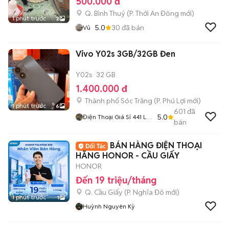
500.000 đ
Q. Bình Thuỷ
(
P. Thới An Đông
mới)
1 phút trước
2
5.0
30
đã bán
Vủ
Vivo Y02s 3GB/32GB Đen
Y02s
32 GB
1.400.000 đ
Thành phố Sóc Trăng
(
P. Phú Lợi
mới)
1 phút trước
6
601
đã
5.0
Điện Thoại Giá Sỉ 441 Lê
bán
Hồng Phong
BÁN HÀNG ĐIỆN THOẠI
HÃNG HONOR - CẦU GIẤY
HONOR
Đến 19 triệu/tháng
Q. Cầu Giấy
(
P. Nghĩa Đô
mới)
1 phút trước
1
Huỳnh Nguyên Kỳ