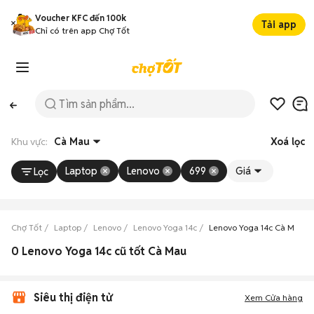
Voucher KFC đến 100k
Tải app
Chỉ có trên app Chợ Tốt
Khu vực:
Cà Mau
Xoá lọc
Laptop
Lenovo
699
Giá
Lọc
Chợ Tốt
Laptop
Lenovo
Lenovo Yoga 14c
Lenovo Yoga 14c Cà Mau
0 Lenovo Yoga 14c cũ tốt Cà Mau
Siêu thị điện tử
Xem Cửa hàng