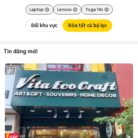
Laptop
Lenovo
Yoga 14s
Đổi khu vực
Xóa tất cả bộ lọc
Tin đăng mới
Tin nổi bật
1