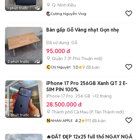
Q. Ninh Kiều
1 phút trước
1
Cương Nguyễn Vlog
Bàn gấp Gỗ Vàng nhạt Gọn nhẹ
Đã sử dụng
Gỗ
95.000 đ
Quận 7
(
P. Phú Thuận
mới)
2 phút trước
2
C
1.0
9
đã bán
Chị Nguyệt
iPhone 17 Pro 256GB Xanh QT 2 E-
SIM PIN 100%
iPhone 17 Pro
256 GB
>12 tháng
28.500.000 đ
Thành phố Cà Mau
(
P. Tân Thành
mới)
2 phút trước
6
N
4.2
911
đã bán
NHAN APPLE
🔥ĐẤT ĐẸP 12x25 full thổ NGAY NGÃ