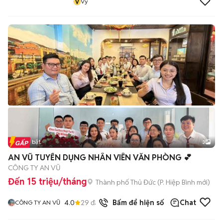
V
Vy
Tin nổi bật
3
AN VŨ TUYỂN DỤNG NHÂN VIÊN VĂN PHÒNG 💕
CÔNG TY AN VŨ
Đến 15 triệu/tháng
Thành phố Thủ Đức
(
P. Hiệp Bình
mới)
4.0
29
đã bán
Bấm để hiện số
Chat
CÔNG TY AN VŨ