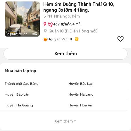
Hẻm 6m Đuờng Thành Thái Q 10,
ngang 3x18m 4 tầng,
5 PN
Nhà ngõ, hẻm
9 tỷ
167 tr/m²
54 m²
Quận 10
(
P. Diên Hồng
mới)
2 phút trước
3
Nguyen Van Ut
Xem thêm
Mua bán laptop
Thành phố Cao Bằng
Huyện Bảo Lạc
Huyện Bảo Lâm
Huyện Hạ Lang
Huyện Hà Quảng
Huyện Hòa An
Xem thêm