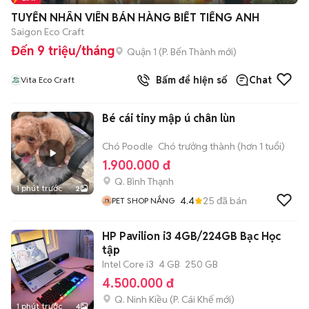
TUYỂN NHÂN VIÊN BÁN HÀNG BIẾT TIẾNG ANH
Saigon Eco Craft
Đến 9 triệu/tháng
Quận 1
(
P. Bến Thành
mới)
Bấm để hiện số
Chat
Vita Eco Craft
Bé cái tiny mập ú chân lùn
Chó Poodle
Chó trưởng thành (hơn 1 tuổi)
1.900.000 đ
Q. Bình Thạnh
1 phút trước
2
4.4
25
đã bán
PET SHOP NẮNG
HP Pavilion i3 4GB/224GB Bạc Học
tập
Intel Core i3
4 GB
250 GB
4.500.000 đ
Q. Ninh Kiều
(
P. Cái Khế
mới)
1 phút trước
4