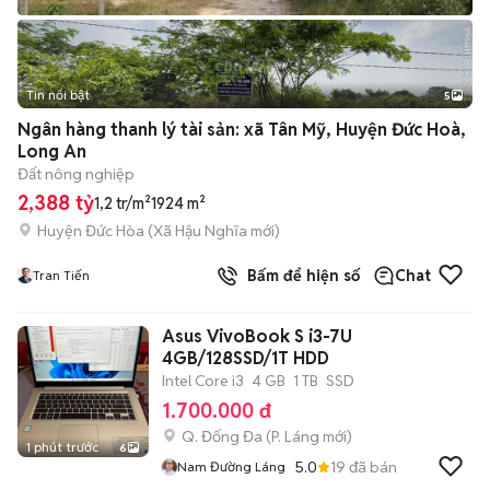
Tin nổi bật
5
Ngân hàng thanh lý tài sản: xã Tân Mỹ, Huyện Đức Hoà,
Long An
Đất nông nghiệp
2,388 tỷ
1,2 tr/m²
1924 m²
Huyện Đức Hòa
(
Xã Hậu Nghĩa
mới)
Bấm để hiện số
Chat
Tran Tiến
Asus VivoBook S i3-7U
4GB/128SSD/1T HDD
Intel Core i3
4 GB
1 TB
SSD
1.700.000 đ
Q. Đống Đa
(
P. Láng
mới)
1 phút trước
6
5.0
19
đã bán
Nam Đường Láng