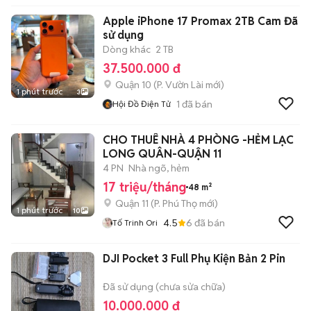
Apple iPhone 17 Promax 2TB Cam Đã
sử dụng
Dòng khác
2 TB
37.500.000 đ
Quận 10
(
P. Vườn Lài
mới)
1 phút trước
3
1
đã bán
Hội Đồ Điện Tử
CHO THUÊ NHÀ 4 PHÒNG -HẺM LẠC
LONG QUÂN-QUẬN 11
4 PN
Nhà ngõ, hẻm
17 triệu/tháng
48 m²
Quận 11
(
P. Phú Thọ
mới)
1 phút trước
10
4.5
6
đã bán
Tố Trinh Ori
DJI Pocket 3 Full Phụ Kiện Bản 2 Pin
Đã sử dụng (chưa sửa chữa)
10.000.000 đ