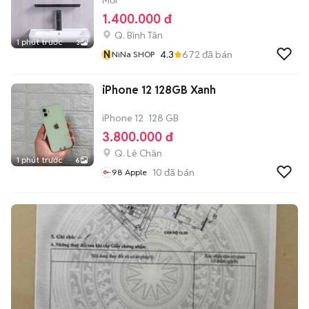
Mới
1.400.000 đ
Q. Bình Tân
1 phút trước
3
N
4.3
672
đã bán
NiNa SHOP
iPhone 12 128GB Xanh
iPhone 12
128 GB
3.800.000 đ
Q. Lê Chân
1 phút trước
6
10
đã bán
98 Apple