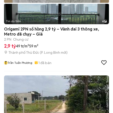
Tin ưu tiên
6
+
2
Origami 2PN sổ hồng 2,9 tỷ – Vành đai 3 thông xe,
Metro đã chạy – Giá
2 PN
Chung cư
2,9 tỷ
49 tr/m²
59 m²
Thành phố Thủ Đức
(
P. Long Bình
mới)
T
1
đã bán
Trần Tuấn Phương