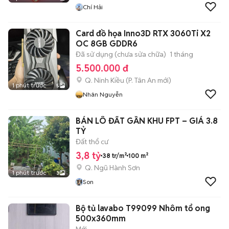
Chí Hải
Card đồ họa Inno3D RTX 3060Ti X2
OC 8GB GDDR6
Đã sử dụng (chưa sửa chữa)
1 tháng
5.500.000 đ
Q. Ninh Kiều
(
P. Tân An
mới)
1 phút trước
5
Nhân Nguyễn
BÁN LÔ ĐẤT GẦN KHU FPT – GIÁ 3.8
TỶ
Đất thổ cư
3,8 tỷ
38 tr/m²
100 m²
Q. Ngũ Hành Sơn
1 phút trước
3
Son
Bộ tủ lavabo T99099 Nhôm tổ ong
500x360mm