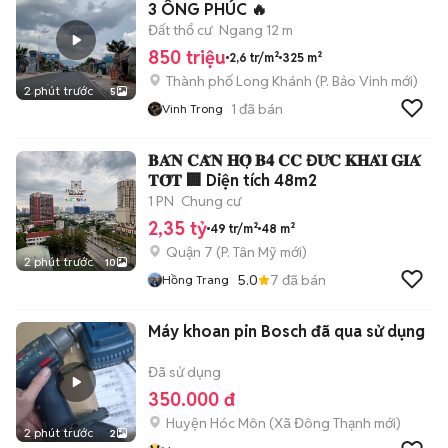
3 ÔNG PHÚC 🔥
Đất thổ cư
Ngang 12 m
850 triệu
2,6 tr/m²
325 m²
Thành phố Long Khánh
(
P. Bảo Vinh
mới)
2 phút trước
5
1
đã bán
Vinh Trong
𝐁𝐀́𝐍 𝐂𝐀̆𝐍 𝐇𝐎̣̂ 𝐁𝟒 𝐂𝐂 Đ𝐔̛́𝐂 𝐊𝐇𝐀̉𝐈 𝐆𝐈𝐀́
𝐓𝐎̂́𝐓 🏢 Diện tích 48m2
1 PN
Chung cư
2,35 tỷ
49 tr/m²
48 m²
Quận 7
(
P. Tân Mỹ
mới)
2 phút trước
10
5.0
7
đã bán
Hồng Trang
Máy khoan pin Bosch đã qua sử dụng
Đã sử dụng
350.000 đ
Huyện Hóc Môn
(
Xã Đông Thạnh
mới)
2 phút trước
2