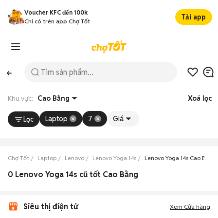
Voucher KFC đến 100k
Tải app
Chỉ có trên app Chợ Tốt
Khu vực:
Cao Bằng
Xoá lọc
Laptop
7
Giá
Lọc
Chợ Tốt
Laptop
Lenovo
Lenovo Yoga 14s
Lenovo Yoga 14s Cao Bằng
0 Lenovo Yoga 14s cũ tốt Cao Bằng
Siêu thị điện tử
Xem Cửa hàng