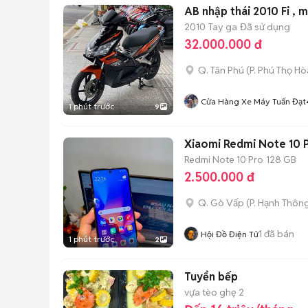
AB nhập thái 2010 Fi , 
2010
Tay ga
Đã sử dụng
32.000.000 đ
Q. Tân Phú
(
P. Phú Thọ Hò
Cửa Hàng Xe Máy Tuấn Đạt
1 phút trước
9
Xiaomi Redmi Note 10
Redmi Note 10 Pro
128 GB
2.500.000 đ
Q. Gò Vấp
(
P. Hạnh Thôn
1
đã bán
Hội Đồ Điện Tử
1 phút trước
2
Tuyển bếp
vựa tèo ghẹ 2