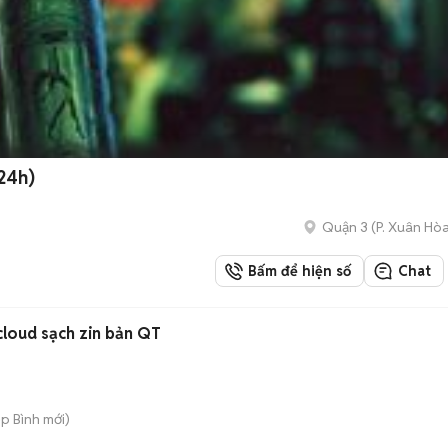
24h)
Quận 3
(
P. Xuân Hò
Bấm để hiện số
Chat
cloud sạch zin bản QT
ệp Bình
mới)