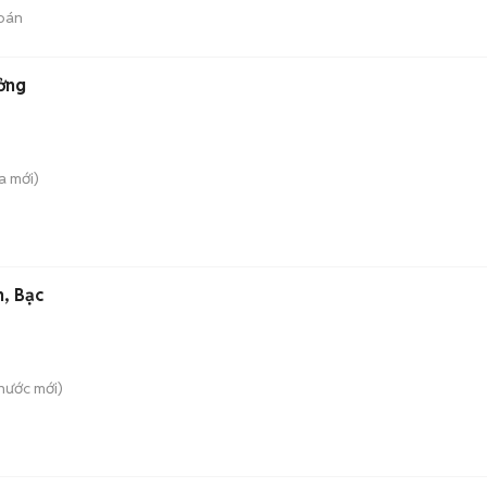
bán
ởng
a
mới)
, Bạc
hước
mới)