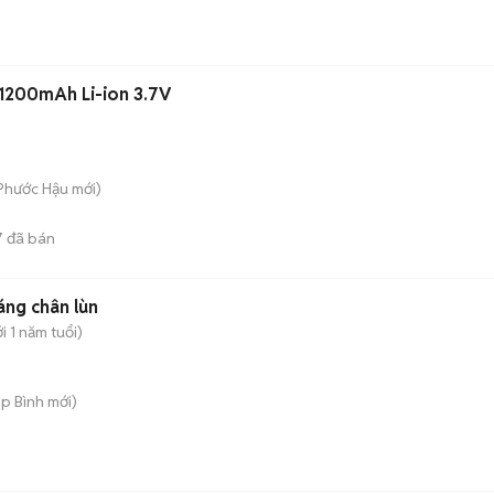
1200mAh Li-ion 3.7V
 Phước Hậu
mới)
7
đã bán
ng chân lùn
 1 năm tuổi)
ệp Bình
mới)