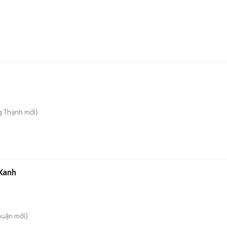
g Thạnh
mới)
Xanh
huận
mới)