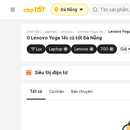
Đà Nẵng
Chợ Tốt
Laptop
Lenovo
Lenovo Yoga 14s
Lenovo Yoga
0 Lenovo Yoga 14s cũ tốt Đà Nẵng
Lọc
Laptop
Lenovo
700
Giá
Siêu thị điện tử
Tất cả
Cá nhân
Bán chuyên