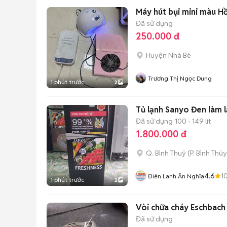
Máy hút bụi mini màu H
Đã sử dụng
250.000 đ
Huyện Nhà Bè
Trương Thị Ngọc Dung
1 phút trước
2
Tủ lạnh Sanyo Đ
Đã sử dụng
100 - 149 lít
1.800.000 đ
Q. Bình Thuỷ
(
P. Bình Thủy
4.6
1
Điên Lanh Ân Nghĩa
1 phút trước
2
Vòi chữa cháy Eschbac
Đã sử dụng