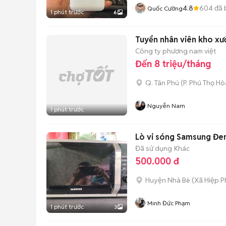
4.8
604
đã 
Quốc Cường
1 phút trước
6
Tuyển nhân viên kho xư
Công ty phương nam việt
Đến 8 triệu/tháng
Q. Tân Phú
(
P. Phú Thọ Hò
Nguyễn Nam
1 phút trước
Lò vi sóng Samsung Đen
Đã sử dụng
Khác
500.000 đ
Huyện Nhà Bè
(
Xã Hiệp P
Minh Đức Phạm
1 phút trước
3