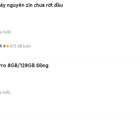
máy nguyên zin chưa rớt đầu
a
mới)
4.4
413
đã bán
 Pro 8GB/128GB Đồng
g
mới)