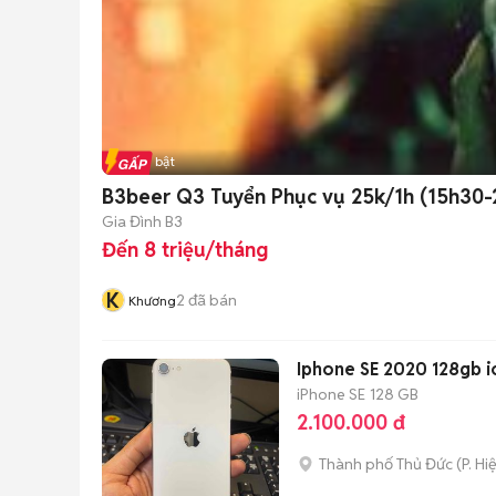
Tin nổi bật
B3beer Q3 Tuyển Phục vụ 25k/1h (15h30-
Gia Đình B3
Đến 8 triệu/tháng
K
2
đã bán
Khương
Iphone SE 2020 128gb i
iPhone SE
128 GB
2.100.000 đ
Thành phố Thủ Đức
(
P. Hi