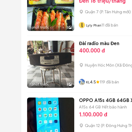
Đến 16 triệu/tháng
Quận 7
(
P. Tân Hưng
mới)
l
11
đã bán
Lyly Phan
1 phút trước
3
Đài radio màu Đen
400.000 đ
Huyện Hóc Môn
(
Xã Đôn
4.5
119
đã bán
KL
1 phút trước
2
OPPO A15s 4GB 64GB 
A15s
64 GB
Hết bảo hành
1.100.000 đ
Quận 12
(
P. Đông Hưng T