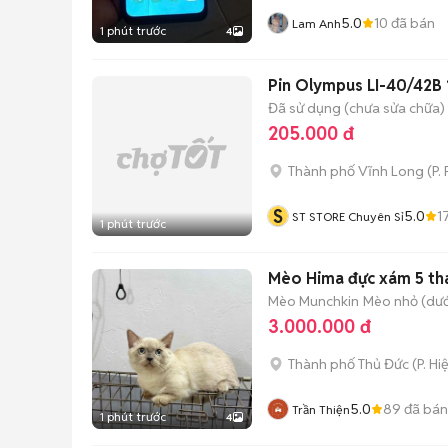
5.0
10
đã bán
Lam Anh
1 phút trước
4
Pin Olympus LI-40/42B 
Đã sử dụng (chưa sửa chữa)
205.000 đ
Thành phố Vĩnh Long
(
P.
S
5.0
1
ST STORE Chuyên Sỉ
1 phút trước
Mèo Hima đực xám 5 thá
Mèo Munchkin
Mèo nhỏ (dưới
3.000.000 đ
Thành phố Thủ Đức
(
P. Hi
5.0
89
đã bán
Trần Thiện
1 phút trước
4