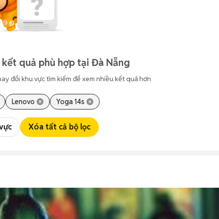
 kết quả phù hợp tại Đà Nẵng
hay đổi khu vực tìm kiếm để xem nhiều kết quả hơn
Lenovo
Yoga 14s
 vực
Xóa tất cả bộ lọc