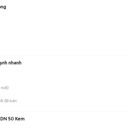
ồng
en làm lạnh nhanh
mới)
08
đã bán
h DN 50 Kem