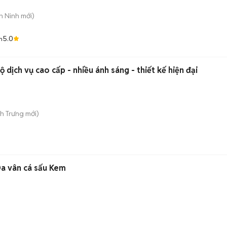
ân Ninh
mới)
5.0
h
 dịch vụ cao cấp - nhiều ánh sáng - thiết kế hiện đại
nh Trưng
mới)
Da vân cá sấu Kem
)