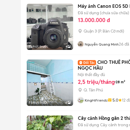
Máy ảnh Canon EOS 5D M
Đã sử dụng (chưa sửa chữa)
13.000.000 đ
Quận 3
(
P. Bàn Cờ
mới)
26
đã
Nguyễn Quang Minh
1 phút trước
4
CHO THUÊ PHÒ
NGỌC HẦU
Nội thất đầy đủ
2,5 triệu/tháng
28 m²
Q. Tân Phú
5.0
12
đ
KingHiFriendz
1 phút trước
6
Cây cảnh Hồng gân 2 th
Đã sử dụng
Cây cảnh trong