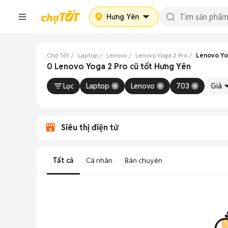
Hưng Yên
Chợ Tốt
Laptop
Lenovo
Lenovo Yoga 2 Pro
Lenovo Yo
0 Lenovo Yoga 2 Pro cũ tốt Hưng Yên
Lọc
Laptop
Lenovo
703
Giá
Siêu thị điện tử
Tất cả
Cá nhân
Bán chuyên