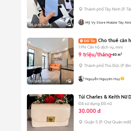
Thành phố Tây Ninh
(
P. T
Mỹ Vy Store Mobile Tây Nin
25 giây trước
4
Cho thuê căn hộ
1 PN
Căn hộ dịch vụ, mini
9 triệu/tháng
40 m²
Thành phố Thủ Đức
(
P. Bì
Nguyễn Nguyên Huy
32 giây trước
7
Túi Charles & Keith Nữ 
Đã sử dụng
Đồ nữ
30.000 đ
Quận 5
(
P. Chợ Quán
mới