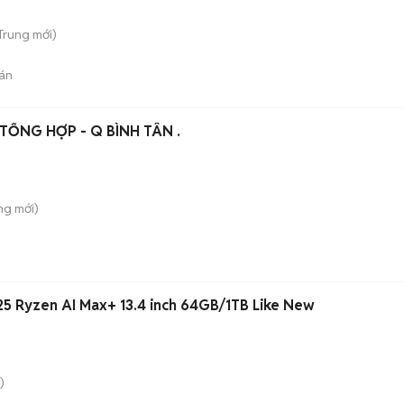
 Trung
mới)
án
TỔNG HỢP - Q BÌNH TÂN .
ông
mới)
5 Ryzen AI Max+ 13.4 inch 64GB/1TB Like New
)