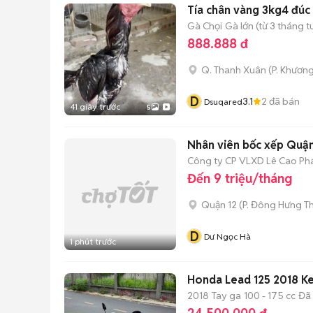
Tía chân vàng 3kg4 đúc
Gà Chọi
Gà lớn (từ 3 tháng t
888.888 đ
Q. Thanh Xuân
(
P. Khươn
D
3.1
2
đã bán
Dsuqared
41 giây trước
5
Nhân viên bốc xếp Quận
Công ty CP VLXD Lê Cao Ph
Đến 9 triệu/tháng
Quận 12
(
P. Đông Hưng T
D
Dư Ngọc Hà
1 phút trước
Honda Lead 125 2018 
2018
Tay ga
100 - 175 cc
Đã