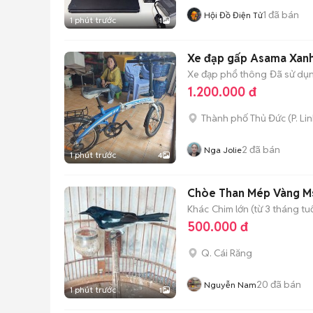
1
đã bán
Hội Đồ Điện Tử
1 phút trước
1
Xe đạp gấp Asama Xan
Xe đạp phổ thông
Đã sử dụ
1.200.000 đ
Thành phố Thủ Đức
(
P. Li
2
đã bán
Nga Jolie
1 phút trước
4
Chòe Than Mép Vàng M
Khác
Chim lớn (từ 3 tháng tuổ
500.000 đ
Q. Cái Răng
20
đã bán
Nguyễn Nam
1 phút trước
1