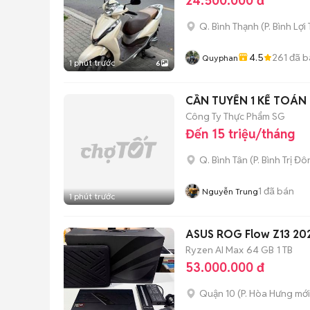
24.500.000 đ
Q. Bình Thạnh
(
P. Bình Lợi
4.5
261
đã b
Quyphan
1 phút trước
6
CẦN TUYỂN 1 KẾ TOÁN 
Công Ty Thực Phẩm SG
Đến 15 triệu/tháng
Q. Bình Tân
(
P. Bình Trị Đ
1
đã bán
Nguyễn Trung
1 phút trước
ASUS ROG Flow Z13 202
Ryzen AI Max
64 GB
1 TB
53.000.000 đ
Quận 10
(
P. Hòa Hưng
mới