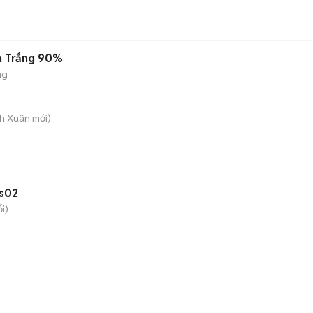
h Trắng 90%
ng
nh Xuân
mới)
s02
i)