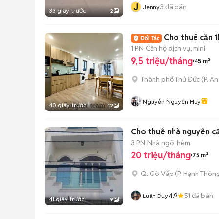
J
3
đã bán
Jenny
33 giây trước
2
Cho thuê căn 1
1 PN
Căn hộ dịch vụ, mini
9,5 triệu/tháng
45 m²
Thành phố Thủ Đức
(
P. A
Nguyễn Nguyên Huy
40 giây trước
12
Cho thuê nhà nguyên c
3 PN
Nhà ngõ, hẻm
20 triệu/tháng
75 m²
Q. Gò Vấp
(
P. Hạnh Thôn
4.9
51
đã bán
Luân Duy
41 giây trước
9