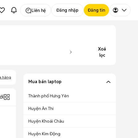
Đăng nhập
Đăng tin
Liên hệ
Xoá
lọc
a hàng
Mua bán laptop
Thành phố Hưng Yên
ới
Huyện Ân Thi
Huyện Khoái Châu
Huyện Kim Động