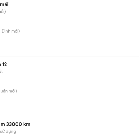
 mái
uổi)
g Đình
mới)
 12
át
huận
mới)
Kem 33000 km
 sử dụng