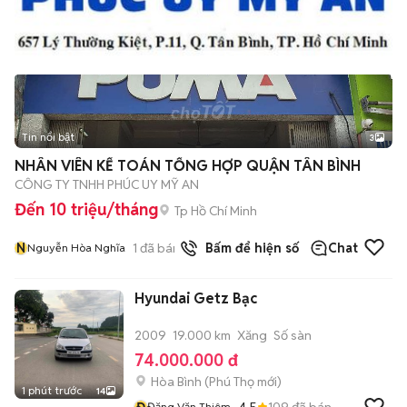
Tin nổi bật
3
NHÂN VIÊN KẾ TOÁN TỔNG HỢP QUẬN TÂN BÌNH
CÔNG TY TNHH PHÚC UY MỸ AN
Đến 10 triệu/tháng
Tp Hồ Chí Minh
N
1
đã bán
Bấm để hiện số
Chat
Nguyễn Hòa Nghĩa
Hyundai Getz Bạc
2009
19.000 km
Xăng
Số sàn
74.000.000 đ
Hòa Bình
(
Phú Thọ
mới)
1 phút trước
14
Đ
4.5
109
đã bán
Đặng Văn Thiêm