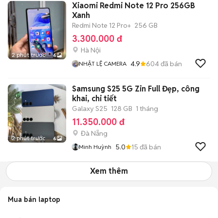
Xiaomi Redmi Note 12 Pro 256GB
Xanh
Redmi Note 12 Pro+
256 GB
3.300.000 đ
Hà Nội
2 phút trước
6
4.9
604
đã bán
NHẬT LỆ CAMERA
Samsung S25 5G Zin Full Đẹp, công
khai, chi tiết
Galaxy S25
128 GB
1 tháng
11.350.000 đ
Đà Nẵng
2 phút trước
6
5.0
15
đã bán
Minh Huỳnh
Xem thêm
Mua bán laptop