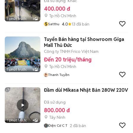
Đã sử dụng
Khác
400.000 đ
Tp Hồ Chí Minh
1 phút trước
3
S
4.0
13
đã bán
Satthu
Tuyển Bán hàng tại Showroom Giga
Mall Thủ Đức
Công ty TNHH Frico Việt Nam
Đến 20 triệu/tháng
Tp Hồ Chí Minh
1 phút trước
5
Thanh Tuyền
Đầm dùi Mikasa Nhật Bản 280W 220V
Đã sử dụng
800.000 đ
Tây Ninh
1 phút trước
4
2
đã bán
Điện Cơ C T