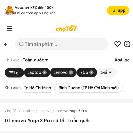
Voucher KFC đến 100k
Tải app
Chỉ có trên app Chợ Tốt
Khu vực:
Toàn quốc
Xoá lọc
Laptop
Lenovo
705
Giá
Lọc
Khu vực:
Tp Hồ Chí Minh
Bình Dương (TP Hồ Chí Minh mới)
Bà 
Chợ Tốt
Laptop
Lenovo
Lenovo Yoga 3 Pro
0 Lenovo Yoga 3 Pro cũ tốt Toàn quốc