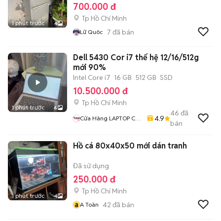
700.000 đ
Tp Hồ Chí Minh
1 phút trước
4
7
đã bán
Lữ Quôc
Dell 5430 Cor i7 thế hệ 12/16/512g
mới 90%
Intel Core i7
16 GB
512 GB
SSD
10.500.000 đ
Tp Hồ Chí Minh
1 phút trước
6
46
đã
4.9
Cửa Hàng LAPTOP Cũ
bán
Giá Rẻ
Hồ cá 80x40x50 mới dán tranh
Đã sử dụng
250.000 đ
Tp Hồ Chí Minh
1 phút trước
4
a
42
đã bán
A Toàn