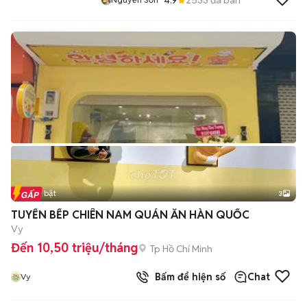
Tin nổi bật
3
TUYỂN BẾP CHIÊN NAM QUÁN ĂN HÀN QUỐC
Vy
Đến 10,50 triệu/tháng
Tp Hồ Chí Minh
Bấm để hiện số
Chat
Vy