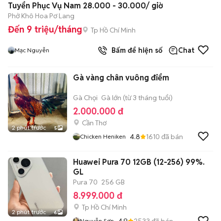
Tuyển Phục Vụ Nam 28.000 - 30.000/ giờ
Phở Khô Hoa Pơ Lang
Đến 9 triệu/tháng
Tp Hồ Chí Minh
Bấm để hiện số
Chat
Mạc Nguyễn
Gà vàng chân vuông điểm
Gà Chọi
Gà lớn (từ 3 tháng tuổi)
2.000.000 đ
Cần Thơ
2 phút trước
5
4.8
1610
đã bán
Chicken Heniken
Huawei Pura 70 12GB (12-256) 99%.
GL
Pura 70
256 GB
8.999.000 đ
Tp Hồ Chí Minh
2 phút trước
6
4.9
2533
đã bán
Nguyễn Sơn