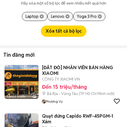
Hãy xóa một số bộ lọc để xem nhiều kết quả hơn
Laptop
Lenovo
Yoga 3 Pro
Xóa tất cả bộ lọc
Tin đăng mới
[ĐẤT ĐỎ] NHÂN VIÊN BÁN HÀNG
XIAOMI
CÔNG TY XIAOMI VN
Đến 15 triệu/tháng
Bà Rịa - Vũng Tàu
(
TP Hồ Chí Minh
mới)
1 phút trước
1
Phương Vy
Quạt đứng Capido RWF-45PGM-1
Xám