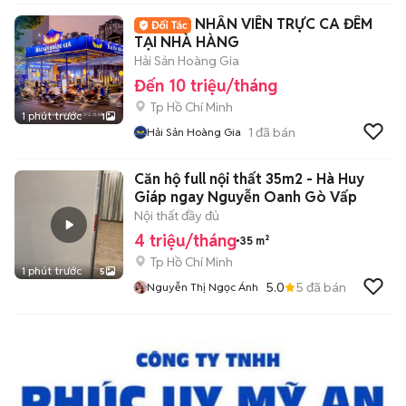
NHÂN VIÊN TRỰC CA ĐÊM
TẠI NHÀ HÀNG
Hải Sản Hoàng Gia
Đến 10 triệu/tháng
Tp Hồ Chí Minh
1 phút trước
1
1
đã bán
Hải Sản Hoàng Gia
Căn hộ full nội thất 35m2 - Hà Huy
Giáp ngay Nguyễn Oanh Gò Vấp
Nội thất đầy đủ
4 triệu/tháng
35 m²
Tp Hồ Chí Minh
1 phút trước
5
5.0
5
đã bán
Nguyễn Thị Ngọc Ánh