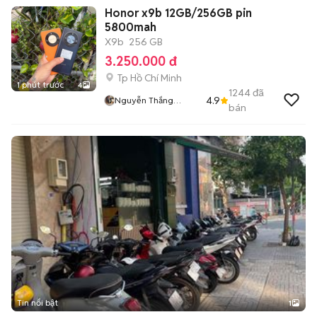
Honor x9b 12GB/256GB pin
5800mah
X9b
256 GB
3.250.000 đ
Tp Hồ Chí Minh
1 phút trước
4
1244
đã
4.9
Nguyễn Thắng
bán
Mobile
Tin nổi bật
1