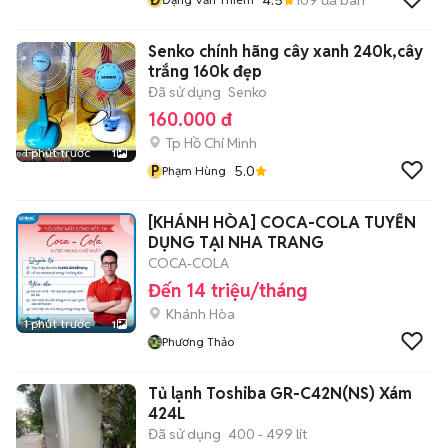
Senko chính hãng cây xanh 240k,cây
trắng 160k đẹp
Đã sử dụng
Senko
160.000 đ
Tp Hồ Chí Minh
1 phút trước
1
P
5.0
Phạm Hùng
[KHÁNH HÒA] COCA-COLA TUYỂN
DỤNG TẠI NHA TRANG
COCA-COLA
Đến 14 triệu/tháng
Khánh Hòa
1 phút trước
1
Phương Thảo
Tủ lạnh Toshiba GR-C42N(NS) Xám
424L
Đã sử dụng
400 - 499 lít