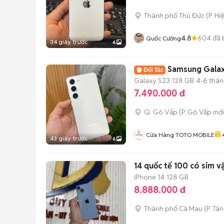
Thành phố Thủ Đức
(
P. Hi
4.8
604
đã 
Quốc Cường
34 giây trước
6
Samsung Galax
Galaxy S23
128 GB
4-6 thá
7.490.000 đ
Q. Gò Vấp
(
P. Gò Vấp
mới
Cửa Hàng TOTO MOBILE
43 giây trước
6
14 quốc tế 100 có sim v
iPhone 14
128 GB
8.888.000 đ
Thành phố Cà Mau
(
P. Tâ