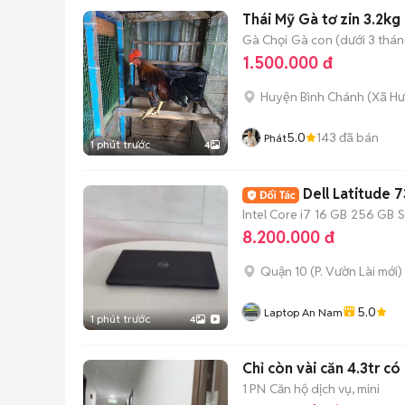
Thái Mỹ Gà tơ zin 3.2kg
Gà Chọi
Gà con (dưới 3 thán
1.500.000 đ
Huyện Bình Chánh
(
Xã H
5.0
143
đã bán
Phát
1 phút trước
4
Dell Latitude 
Intel Core i7
16 GB
256 GB
8.200.000 đ
Quận 10
(
P. Vườn Lài
mới)
5.0
Laptop An Nam
1 phút trước
4
Chỉ còn vài căn 4.3tr có
1 PN
Căn hộ dịch vụ, mini