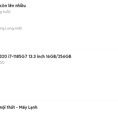
 còn lên nhiều
g tuổi)
ưng Long
mới)
7320 i7-1185G7 13.3 inch 16GB/256GB
SSD
 nội thất - Máy Lạnh