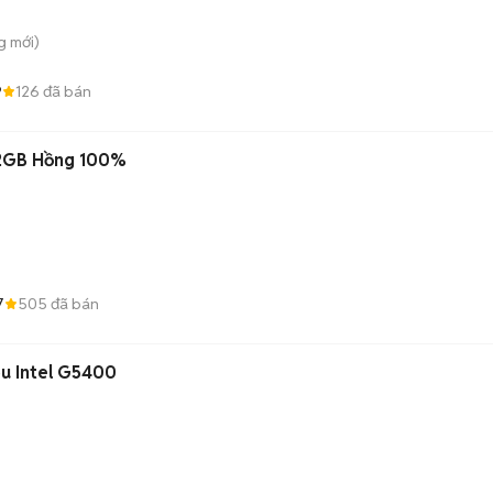
g
mới)
9
126
đã bán
32GB Hồng 100%
7
505
đã bán
u Intel G5400