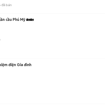
6
đã bán
gần cầu Phú Mỹ 🏡🏡
)
kiệm điện Gia đình