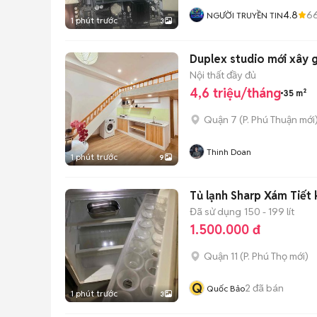
4.8
6
NGƯỜI TRUYỀN TIN
1 phút trước
3
Duplex studio mới xây 
Nội thất đầy đủ
4,6 triệu/tháng
35 m²
Quận 7
(
P. Phú Thuận
mới
Thinh Doan
1 phút trước
9
Tủ lạnh Sharp Xám Tiết 
Đã sử dụng
150 - 199 lít
1.500.000 đ
Quận 11
(
P. Phú Thọ
mới)
Q
2
đã bán
Quốc Bảo
1 phút trước
3