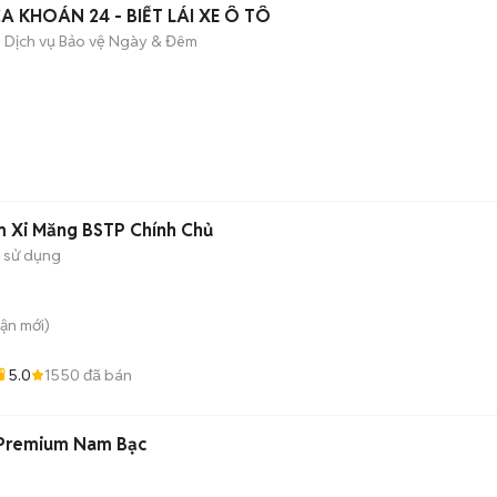
 KHOÁN 24 - BIẾT LÁI XE Ô TÔ
 Dịch vụ Bảo vệ Ngày & Đêm
m Xi Măng BSTP Chính Chủ
 sử dụng
uận
mới)
5.0
1550
đã bán
 Premium Nam Bạc