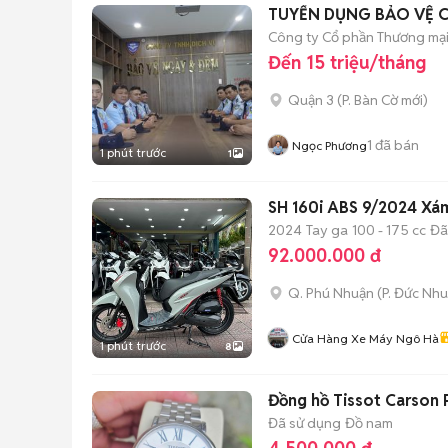
TUYỂN DỤNG BẢO VỆ CA
Công ty Cổ phần Thương mại
Đến 15 triệu/tháng
Quận 3
(
P. Bàn Cờ
mới)
1
đã bán
Ngọc Phương
1 phút trước
1
SH 160i ABS 9/2024 Xá
2024
Tay ga
100 - 175 cc
Đã
92.000.000 đ
Q. Phú Nhuận
(
P. Đức Nh
Cửa Hàng Xe Máy Ngô Hà
1 phút trước
8
Đồng hồ Tissot Carson
Đã sử dụng
Đồ nam