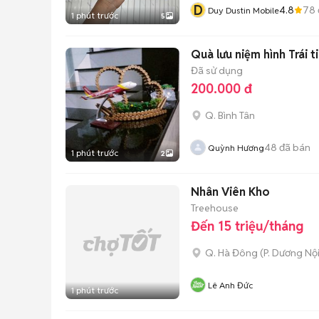
D
4.8
78
Duy Dustin Mobile
1 phút trước
5
Quà lưu niệm hình Trái 
Đã sử dụng
200.000 đ
Q. Bình Tân
48
đã bán
Quỳnh Hương
1 phút trước
2
Nhân Viên Kho
Treehouse
Đến 15 triệu/tháng
Q. Hà Đông
(
P. Dương Nộ
Lê Anh Đức
1 phút trước