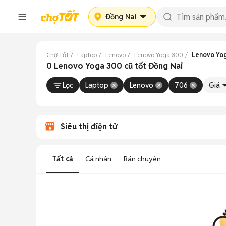
Đồng Nai
Chợ Tốt
Laptop
Lenovo
Lenovo Yoga 300
Lenovo Yog
0 Lenovo Yoga 300 cũ tốt Đồng Nai
Lọc
Laptop
Lenovo
706
Giá
Siêu thị điện tử
Tất cả
Cá nhân
Bán chuyên