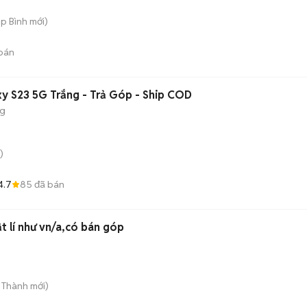
ệp Bình
mới)
bán
y S23 5G Trắng - Trả Góp - Ship COD
ng
)
4.7
85
đã bán
ật lí như vn/a,có bán góp
n Thành
mới)