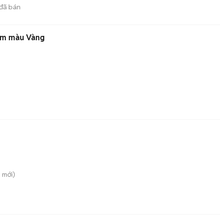
đã bán
tim màu Vàng
i
mới)