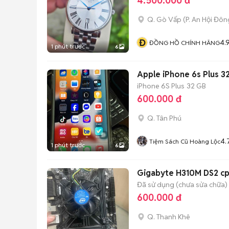
4.500.000 đ
Q. Gò Vấp
(
P. An Hội Đôn
Đ
4.
ĐỒNG HỒ CHÍNH HÃNG
1 phút trước
6
Apple iPhone 6s Plus 
iPhone 6S Plus
32 GB
600.000 đ
Q. Tân Phú
4.
Tiệm Sách Cũ Hoàng Lộc
1 phút trước
6
Gigabyte H310M DS2 cp
Đã sử dụng (chưa sửa chữa)
600.000 đ
Q. Thanh Khê