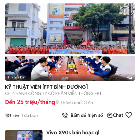
Tin nổi bật
4
KỸ THUẬT VIÊN [FPT BÌNH DƯƠNG]
CHI NHÁNH CÔNG TY CỔ PHẦN VIỄN THÔNG FPT
Đến 25 triệu/tháng
Thành phố Dĩ An
1
đã bán
Bấm để hiện số
Chat
Thiện
Vivo X90s bán hoặc gl