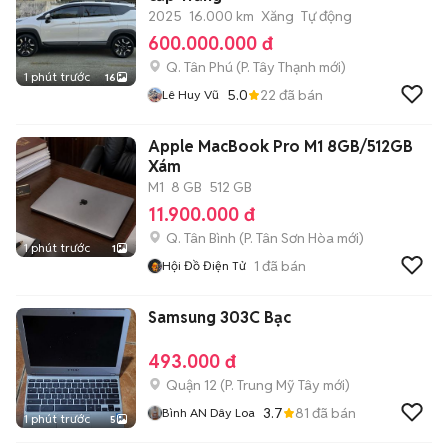
2025
16.000 km
Xăng
Tự động
600.000.000 đ
Q. Tân Phú
(
P. Tây Thạnh
mới)
1 phút trước
16
5.0
22
đã bán
Lê Huy Vũ
Apple MacBook Pro M1 8GB/512GB
Xám
M1
8 GB
512 GB
11.900.000 đ
Q. Tân Bình
(
P. Tân Sơn Hòa
mới)
1 phút trước
1
1
đã bán
Hội Đồ Điện Tử
Samsung 303C Bạc
493.000 đ
Quận 12
(
P. Trung Mỹ Tây
mới)
3.7
81
đã bán
Bình AN Dây Loa
1 phút trước
5