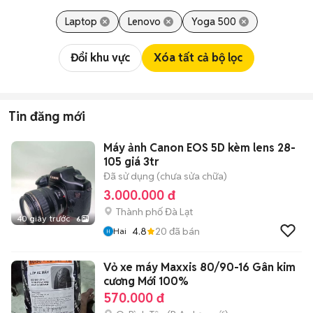
Laptop
Lenovo
Yoga 500
Đổi khu vực
Xóa tất cả bộ lọc
Tin đăng mới
Máy ảnh Canon EOS 5D kèm lens 28-
105 giá 3tr
Đã sử dụng (chưa sửa chữa)
3.000.000 đ
Thành phố Đà Lạt
40 giây trước
6
4.8
20
đã bán
Hai
Vỏ xe máy Maxxis 80/90-16 Gân kim
cương Mới 100%
570.000 đ