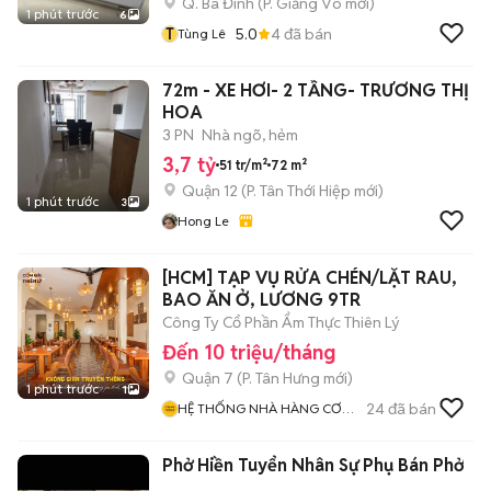
Q. Ba Đình
(
P. Giảng Võ
mới)
1 phút trước
6
T
5.0
4
đã bán
Tùng Lê
72m - XE HƠI- 2 TẦNG- TRƯƠNG THỊ
HOA
3 PN
Nhà ngõ, hẻm
3,7 tỷ
51 tr/m²
72 m²
Quận 12
(
P. Tân Thới Hiệp
mới)
1 phút trước
3
Hong Le
[HCM] TẠP VỤ RỬA CHÉN/LẶT RAU,
BAO ĂN Ở, LƯƠNG 9TR
Công Ty Cổ Phần Ẩm Thực Thiên Lý
Đến 10 triệu/tháng
Quận 7
(
P. Tân Hưng
mới)
1 phút trước
1
24
đã bán
HỆ THỐNG NHÀ HÀNG CƠM
NIÊU THIÊN LÝ
Phở Hiền Tuyển Nhân Sự Phụ Bán Phở