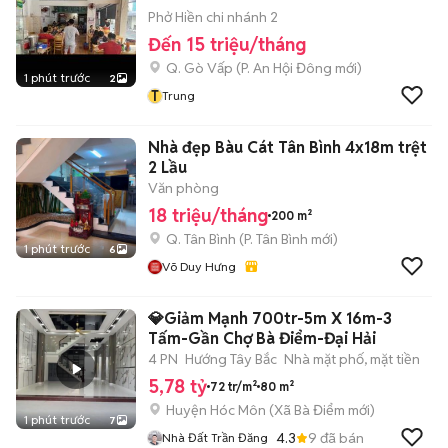
Phở Hiền chi nhánh 2
Đến 15 triệu/tháng
Q. Gò Vấp
(
P. An Hội Đông
mới)
1 phút trước
2
T
Trung
Nhà đẹp Bàu Cát Tân Bình 4x18m trệt
2 Lầu
Văn phòng
18 triệu/tháng
200 m²
Q. Tân Bình
(
P. Tân Bình
mới)
1 phút trước
6
Võ Duy Hưng
💎Giảm Mạnh 700tr-5m X 16m-3
Tấm-Gần Chợ Bà Điểm-Đại Hải
4 PN
Hướng Tây Bắc
Nhà mặt phố, mặt tiền
5,78 tỷ
72 tr/m²
80 m²
Huyện Hóc Môn
(
Xã Bà Điểm
mới)
1 phút trước
7
4.3
9
đã bán
Nhà Đất Trần Đăng