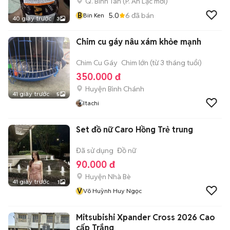
Q. Bình Tân
(
P. An Lạc
mới)
B
5.0
6
đã bán
Bin Ken
40 giây trước
3
Chim cu gáy nâu xám khỏe mạnh
Chim Cu Gáy
Chim lớn (từ 3 tháng tuổi)
350.000 đ
Huyện Bình Chánh
41 giây trước
5
Itachi
Set đồ nữ Caro Hồng Trẻ trung
Đã sử dụng
Đồ nữ
90.000 đ
Huyện Nhà Bè
41 giây trước
1
V
Võ Huỳnh Huy Ngọc
Mitsubishi Xpander Cross 2026 Cao
cấp Trắng