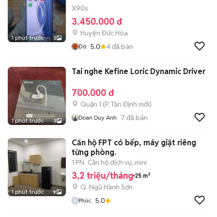
X90s
3.450.000 đ
Huyện Đức Hòa
1 phút trước
3
5.0
4
đã bán
Đô
Tai nghe Kefine Loric Dynamic Driver
700.000 đ
Quận 1
(
P. Tân Định
mới)
7
đã bán
Doan Duy Anh
1 phút trước
3
Căn hộ FPT có bếp, máy giặt riêng
từng phòng.
1 PN
Căn hộ dịch vụ, mini
3,2 triệu/tháng
25 m²
Q. Ngũ Hành Sơn
1 phút trước
9
5.0
Phúc