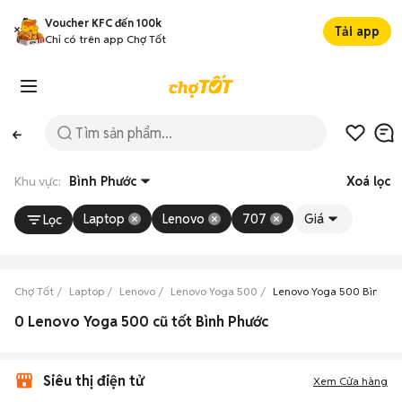
Voucher KFC đến 100k
Tải app
Chỉ có trên app Chợ Tốt
Khu vực:
Bình Phước
Xoá lọc
Laptop
Lenovo
707
Giá
Lọc
Chợ Tốt
Laptop
Lenovo
Lenovo Yoga 500
Lenovo Yoga 500 Bình Ph
0 Lenovo Yoga 500 cũ tốt Bình Phước
Siêu thị điện tử
Xem Cửa hàng