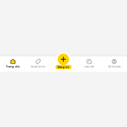
Trang chủ
Quản lý tin
Liên hệ
Tài khoản
Đăng tin
109.000 Bình chọn
Tải ứng dụng Chợ Tốt
Về Chợ Tốt
Quy chế sàn