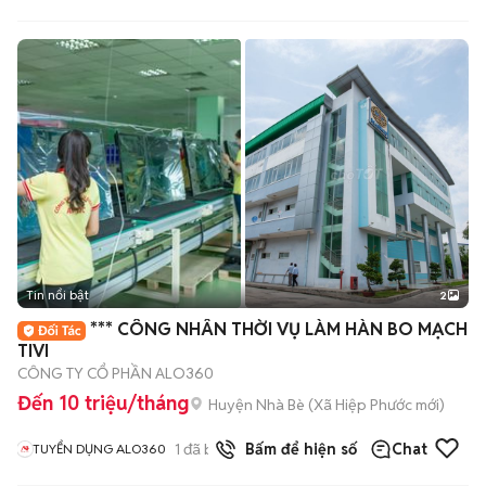
Tin nổi bật
2
*** CÔNG NHÂN THỜI VỤ LÀM HÀN BO MẠCH
TIVI
CÔNG TY CỔ PHẦN ALO360
Đến 10 triệu/tháng
Huyện Nhà Bè
(
Xã Hiệp Phước
mới)
1
đã bán
Bấm để hiện số
Chat
TUYỂN DỤNG ALO360