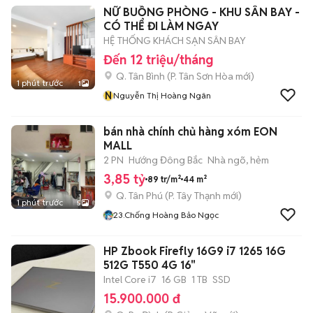
NỮ BUỒNG PHÒNG - KHU SÂN BAY -
CÓ THỂ ĐI LÀM NGAY
HỆ THỐNG KHÁCH SẠN SÂN BAY
Đến 12 triệu/tháng
Q. Tân Bình
(
P. Tân Sơn Hòa
mới)
1 phút trước
1
N
Nguyễn Thị Hoàng Ngân
bán nhà chính chủ hàng xóm EON
MALL
2 PN
Hướng Đông Bắc
Nhà ngõ, hẻm
3,85 tỷ
89 tr/m²
44 m²
Q. Tân Phú
(
P. Tây Thạnh
mới)
1 phút trước
5
23.Chống Hoàng Bảo Ngọc
HP Zbook Firefly 16G9 i7 1265 16G
512G T550 4G 16"
Intel Core i7
16 GB
1 TB
SSD
15.900.000 đ