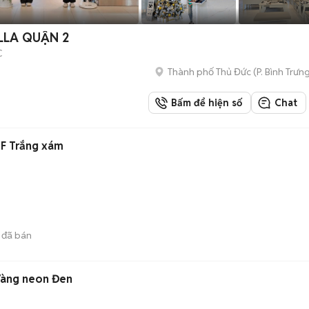
LLA QUẬN 2
C
Thành phố Thủ Đức
(
P. Bình Trưn
Bấm để hiện số
Chat
F Trắng xám
)
đã bán
Vàng neon Đen