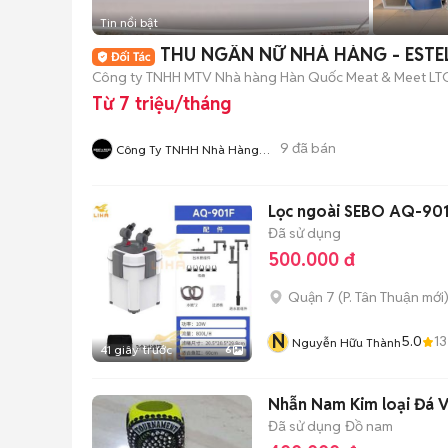
Tin nổi bật
THU NGÂN NỮ NHÀ HÀNG - ESTE
Công ty TNHH MTV Nhà hàng Hàn Quốc Meat & Meet LT
Từ 7 triệu/tháng
9
đã bán
Công Ty TNHH Nhà Hàng
Hàn Quốc Meat And Meet
Lọc ngoài SEBO AQ-901
Đã sử dụng
500.000 đ
Quận 7
(
P. Tân Thuận
mới
N
5.0
13
Nguyễn Hữu Thành
41 giây trước
6
Nhẫn Nam Kim loại Đá 
Đã sử dụng
Đồ nam