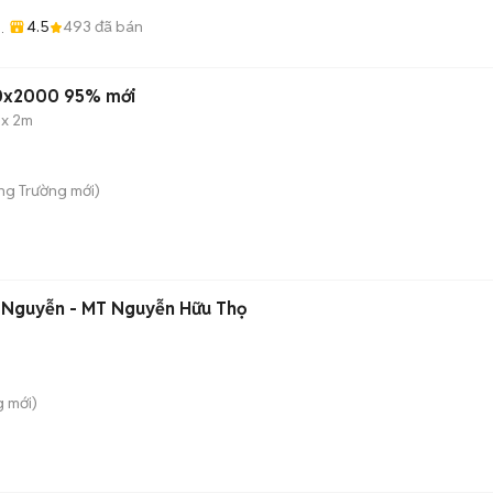
4.5
493
đã bán
60x2000 95% mới
 x 2m
ong Trường
mới)
 Nguyễn - MT Nguyễn Hữu Thọ
g
mới)