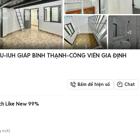
+
2
U-IUH GIÁP BÌNH THẠNH-CÔNG VIÊN GIA ĐỊNH
Bấm để hiện số
Chat
nch Like New 99%
g
mới)