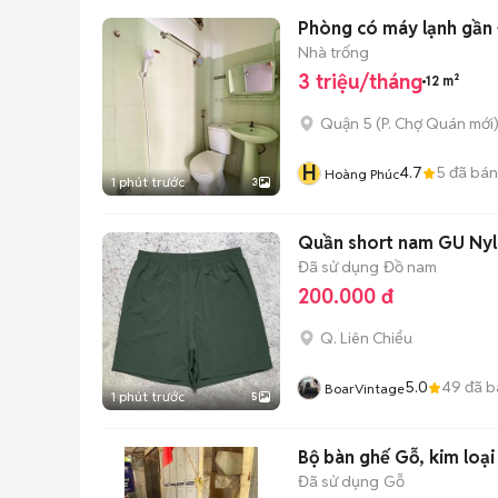
Phòng có máy lạnh gần 
Nhà trống
3 triệu/tháng
12 m²
Quận 5
(
P. Chợ Quán
mới
H
4.7
5
đã bán
Hoàng Phúc
1 phút trước
3
Quần short nam GU Nyl
Đã sử dụng
Đồ nam
200.000 đ
Q. Liên Chiểu
5.0
49
đã b
BoarVintage
1 phút trước
5
Bộ bàn ghế Gỗ, kim loại
Đã sử dụng
Gỗ