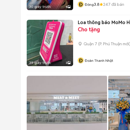
Đ
3.8
247
đã bán
Đông
30 giây trước
4
Loa thông báo MoMo H
Cho tặng
Quận 7
(
P. Phú Thuận
mới
Đ
Đoàn Thanh Nhật
39 giây trước
3