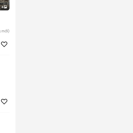
6
g
mới)