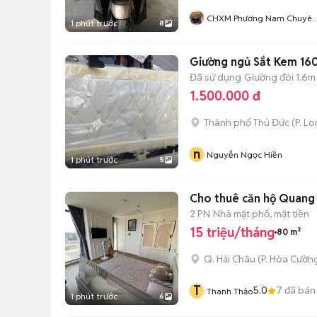
CHXM Phương Nam Chuyên
1 phút trước
8
Bán Xe Trả Góp
Giường ngủ Sắt Kem 1
Đã sử dụng
Giường đôi 1.6m
1.500.000 đ
Thành phố Thủ Đức
(
P. L
n
Nguyễn Ngọc Hiền
1 phút trước
5
Cho thuê căn hộ Quang
2 PN
Nhà mặt phố, mặt tiền
15 triệu/tháng
80 m²
Q. Hải Châu
(
P. Hòa Cườn
T
5.0
7
đã bán
Thanh Thảo
1 phút trước
6