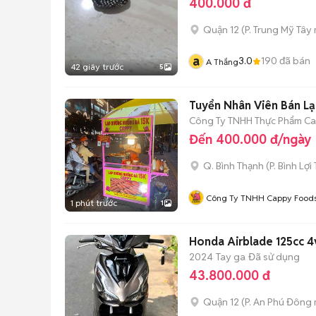
400.000 đ
Quận 12
(
P. Trung Mỹ Tây
a
3.0
190
đã bán
A Thắng
42 giây trước
5
Tuyển Nhân Viên Bán L
Công Ty TNHH Thực Phẩm C
Đến 400.000 đ/ngày
Q. Bình Thạnh
(
P. Bình Lợi
Công Ty TNHH Cappy Food
1 phút trước
1
Honda Airblade 125cc 4
2024
Tay ga
Đã sử dụng
43.800.000 đ
Quận 12
(
P. An Phú Đông