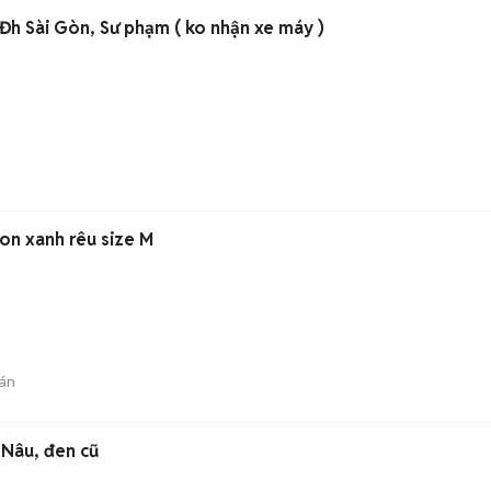
Đh Sài Gòn, Sư phạm ( ko nhận xe máy )
)
on xanh rêu size M
án
 Nâu, đen cũ