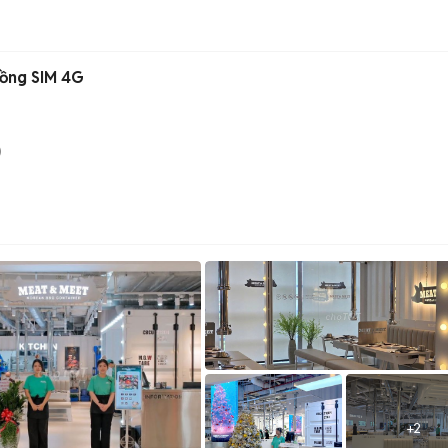
ồng SIM 4G
)
+
2