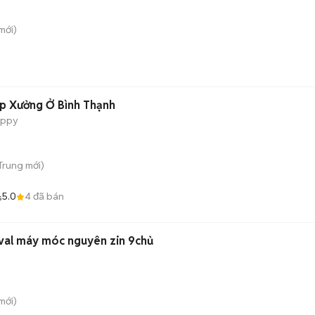
mới)
ạp Xưởng Ở Bình Thạnh
appy
 Trung
mới)
5.0
4
đã bán
s
val máy móc nguyên zin 9chủ
mới)