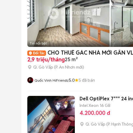
Tin nổi bật
CHO THUÊ GÁC NHÀ MỚI GẦN VL
2,9 triệu/tháng
25 m²
Q. Gò Vấp
(
P. An Nhơn
mới)
5.0
5
đã bán
Quốc Vinh HiFriendz
Dell OptiPlex 7*** 24 i
Intel Xeon
16 GB
4.200.000 đ
Q. Gò Vấp
(
P. Hạnh Thôn