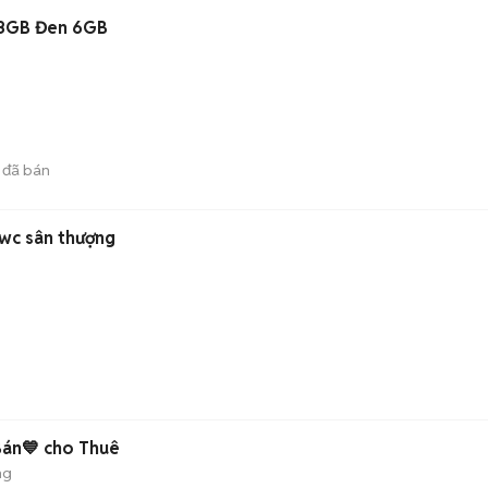
28GB Đen 6GB
đã bán
5wc sân thượng
)
Bán💙 cho Thuê
ng