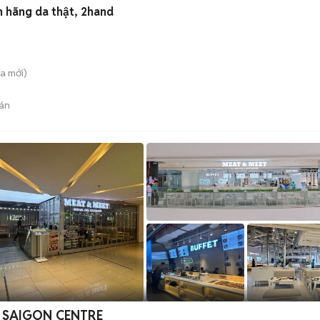
nh hãng da thật, 2hand
̀a
mới)
án
 SAIGON CENTRE