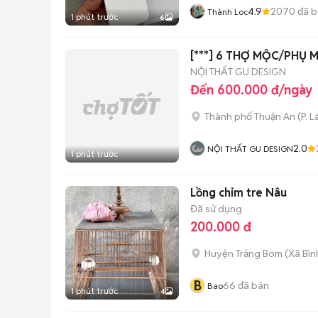
4.9
2070
đã b
Thành Loc
1 phút trước
6
[***] 6 THỢ MỘC/PHỤ
NỘI THẤT GU DESIGN
Đến 600.000 đ/ngày
Thành phố Thuận An
(
P. L
2.0
NỘI THẤT GU DESIGN
1 phút trước
Lồng chim tre Nâu
Đã sử dụng
200.000 đ
Huyện Trảng Bom
(
Xã Bìn
B
66
đã bán
Bao
1 phút trước
4