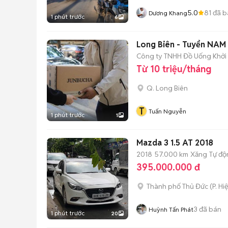
5.0
81
đã b
Dương Khang
1 phút trước
6
Long Biên - Tuyển NAM
Công ty TNHH Đồ Uống Khở
Từ 10 triệu/tháng
Q. Long Biên
T
Tuấn Nguyễn
1 phút trước
1
Mazda 3 1.5 AT 2018
2018
57.000 km
Xăng
Tự độ
395.000.000 đ
Thành phố Thủ Đức
(
P. Hi
3
đã bán
Huỳnh Tấn Phát
1 phút trước
20