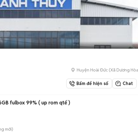
Huyện Hoài Đức
(
Xã Dương Hò
Bấm để hiện số
Chat
GB fulbox 99% ( up rom qtế )
ông
mới)