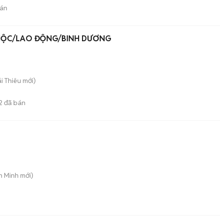
án
 MỘC/LAO ĐỘNG/BINH DƯƠNG
ái Thiêu
mới)
2
đã bán
h Minh
mới)