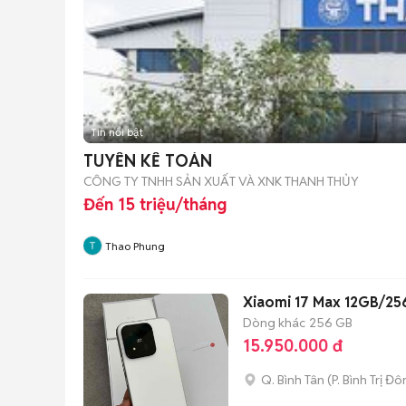
Tin nổi bật
TUYỂN KẾ TOÁN
CÔNG TY TNHH SẢN XUẤT VÀ XNK THANH THỦY
Đến 15 triệu/tháng
Thao Phung
Xiaomi 17 Max 12GB/256
Dòng khác
256 GB
15.950.000 đ
Q. Bình Tân
(
P. Bình Trị Đ