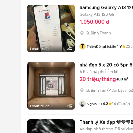
Samsung Galaxy A13 1
Galaxy A13
128 GB
1.050.000 đ
Q. Bình Thạnh
T
4.9
223
ThiênĐôngMobile
1 phút trước
3
nhà đẹp 5 x 20 có 5pn 
5 PN
Nhà phố liền kề
20 triệu/tháng
100 m²
Q. Bình Tân
(
P. An Lạc
mới
4.3
14
đã bán
Nghĩa HT
1 phút trước
7
Thanh lý Xe đạp 🩷💚💛
Xe đạp phổ thông
Đã sử dụ