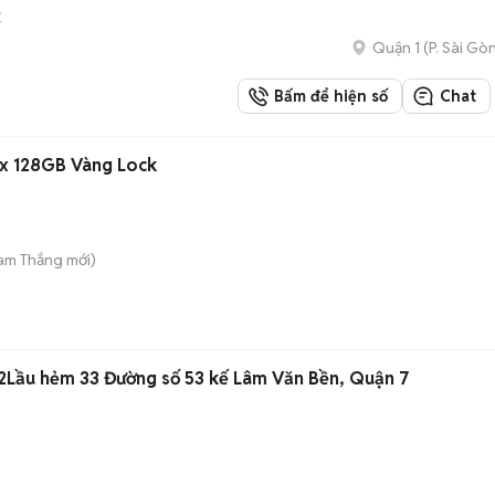
C
Quận 1
(
P. Sài Gò
Bấm để hiện số
Chat
ax 128GB Vàng Lock
Tam Thắng
mới)
2Lầu hẻm 33 Đường số 53 kế Lâm Văn Bền, Quận 7