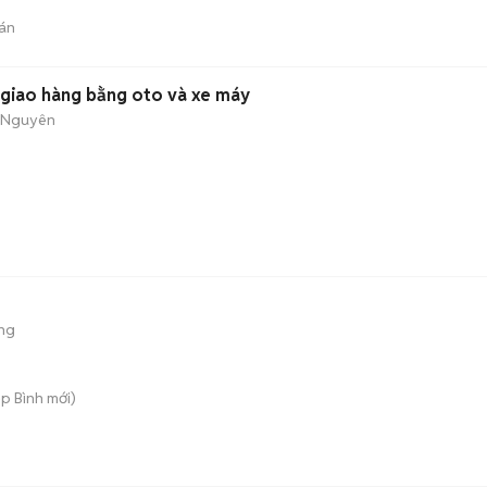
án
 giao hàng bằng oto và xe máy
i Nguyên
ng
ệp Bình
mới)