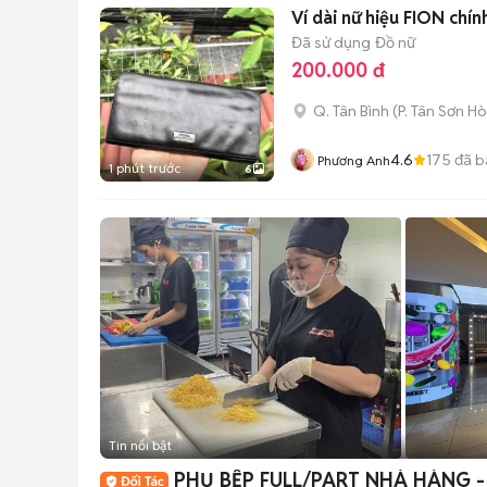
Ví dài nữ hiệu FION chí
Đã sử dụng
Đồ nữ
200.000 đ
Q. Tân Bình
(
P. Tân Sơn Ho
4.6
175
đã b
Phương Anh
1 phút trước
6
Tin nổi bật
PHỤ BẾP FULL/PART NHÀ HÀNG -