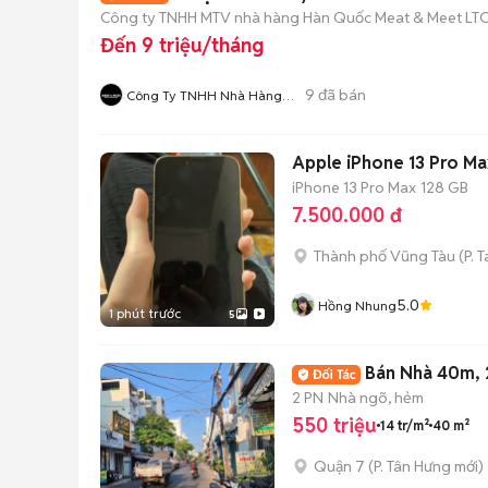
Công ty TNHH MTV nhà hàng Hàn Quốc Meat & Meet LT
Đến 9 triệu/tháng
9
đã bán
Công Ty TNHH Nhà Hàng
Hàn Quốc Meat And Meet
Apple iPhone 13 Pro M
iPhone 13 Pro Max
128 GB
7.500.000 đ
Thành phố Vũng Tàu
(
P. 
5.0
Hồng Nhung
1 phút trước
5
Bán Nhà 40m, 
2 PN
Nhà ngõ, hẻm
550 triệu
14 tr/m²
40 m²
Quận 7
(
P. Tân Hưng
mới)