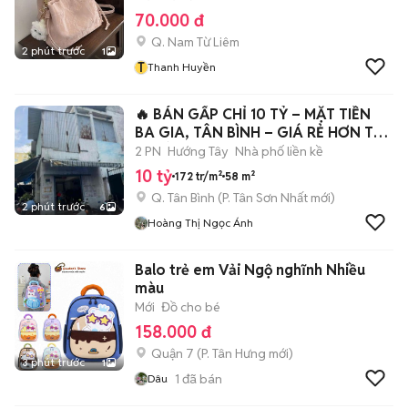
70.000 đ
Q. Nam Từ Liêm
2 phút trước
1
T
Thanh Huyền
🔥 BÁN GẤP CHỈ 10 TỶ – MẶT TIỀN
BA GIA, TÂN BÌNH – GIÁ RẺ HƠN THỊ
TRƯỜN
2 PN
Hướng Tây
Nhà phố liền kề
10 tỷ
172 tr/m²
58 m²
Q. Tân Bình
(
P. Tân Sơn Nhất
mới)
2 phút trước
6
Hoàng Thị Ngọc Ánh
Balo trẻ em Vải Ngộ nghĩnh Nhiều
màu
Mới
Đồ cho bé
158.000 đ
Quận 7
(
P. Tân Hưng
mới)
3 phút trước
1
1
đã bán
Dâu