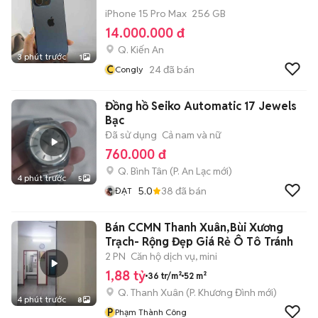
iPhone 15 Pro Max
256 GB
14.000.000 đ
Q. Kiến An
3 phút trước
1
C
24
đã bán
Congly
Đồng hồ Seiko Automatic 17 Jewels
Bạc
Đã sử dụng
Cả nam và nữ
760.000 đ
Q. Bình Tân
(
P. An Lạc
mới)
4 phút trước
5
5.0
38
đã bán
ĐẠT
Bán CCMN Thanh Xuân,Bùi Xương
Trạch- Rộng Đẹp Giá Rẻ Ô Tô Tránh
2 PN
Căn hộ dịch vụ, mini
1,88 tỷ
36 tr/m²
52 m²
Q. Thanh Xuân
(
P. Khương Đình
mới)
4 phút trước
8
P
Phạm Thành Công