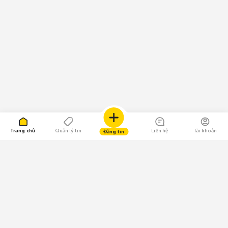
Trang chủ
Quản lý tin
Liên hệ
Tài khoản
Đăng tin
109.000 Bình chọn
Tải ứng dụng Chợ Tốt