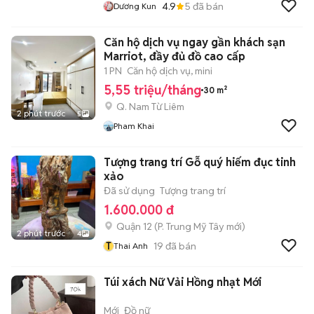
4.9
5
đã bán
Dương Kun
Căn hộ dịch vụ ngay gần khách sạn
Marriot, đầy đủ đồ cao cấp
1 PN
Căn hộ dịch vụ, mini
5,55 triệu/tháng
30 m²
Q. Nam Từ Liêm
2 phút trước
5
Pham Khai
Tượng trang trí Gỗ quý hiếm đục tinh
xảo
Đã sử dụng
Tượng trang trí
1.600.000 đ
Quận 12
(
P. Trung Mỹ Tây
mới)
2 phút trước
4
T
19
đã bán
Thai Anh
Túi xách Nữ Vải Hồng nhạt Mới
Mới
Đồ nữ