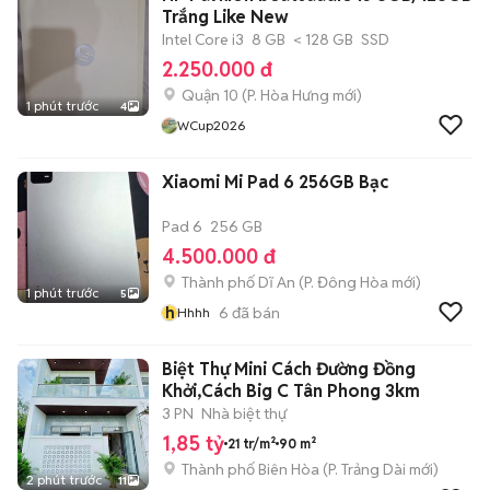
Trắng Like New
Intel Core i3
8 GB
< 128 GB
SSD
2.250.000 đ
Quận 10
(
P. Hòa Hưng
mới)
1 phút trước
4
WCup2026
Xiaomi Mi Pad 6 256GB Bạc
Pad 6
256 GB
4.500.000 đ
Thành phố Dĩ An
(
P. Đông Hòa
mới)
1 phút trước
5
h
6
đã bán
Hhhh
Biệt Thự Mini Cách Đường Đồng
Khởi,Cách Big C Tân Phong 3km
3 PN
Nhà biệt thự
1,85 tỷ
21 tr/m²
90 m²
Thành phố Biên Hòa
(
P. Trảng Dài
mới)
2 phút trước
11