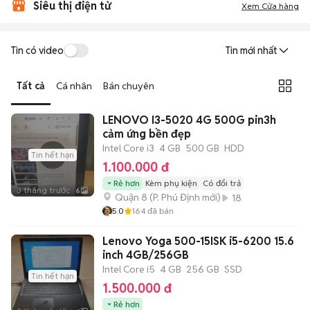
Siêu thị điện tử
Xem Cửa hàng
Tin có video
Tin mới nhất
Tất cả
Cá nhân
Bán chuyên
LENOVO I3-5020 4G 500G pin3h
cảm ứng bền đẹp
Intel Core i3
4 GB
500 GB
HDD
Tin hết hạn
1.100.000 đ
Rẻ hơn
Kèm phụ kiện
Có đổi trả
3 tháng trước
6
Quận 8
(
P. Phú Định
mới)
18
5.0
164
đã bán
Lenovo Yoga 500-15ISK i5-6200 15.6
inch 4GB/256GB
Intel Core i5
4 GB
256 GB
SSD
Tin hết hạn
1.500.000 đ
Rẻ hơn