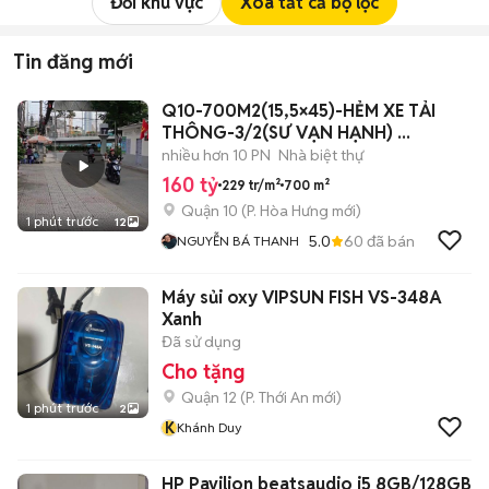
Đổi khu vực
Xóa tất cả bộ lọc
Tin đăng mới
Q10-700M2(15,5×45)-HẺM XE TẢI
THÔNG-3/2(SƯ VẠN HẠNH) ...
nhiều hơn 10 PN
Nhà biệt thự
160 tỷ
229 tr/m²
700 m²
Quận 10
(
P. Hòa Hưng
mới)
1 phút trước
12
5.0
60
đã bán
NGUYỄN BÁ THANH
Máy sủi oxy VIPSUN FISH VS-348A
Xanh
Đã sử dụng
Cho tặng
Quận 12
(
P. Thới An
mới)
1 phút trước
2
K
Khánh Duy
HP Pavilion beatsaudio i5 8GB/128GB