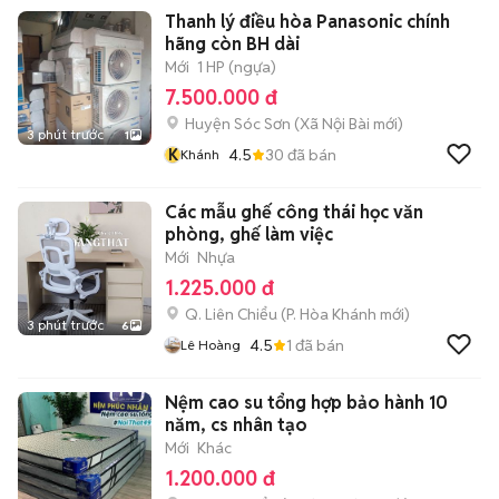
Thanh lý điều hòa Panasonic chính
hãng còn BH dài
Mới
1 HP (ngựa)
7.500.000 đ
Huyện Sóc Sơn
(
Xã Nội Bài
mới)
3 phút trước
1
K
4.5
30
đã bán
Khánh
Các mẫu ghế công thái học văn
phòng, ghế làm việc
Mới
Nhựa
1.225.000 đ
Q. Liên Chiểu
(
P. Hòa Khánh
mới)
3 phút trước
6
4.5
1
đã bán
Lê Hoàng
Nệm cao su tổng hợp bảo hành 10
năm, cs nhân tạo
Mới
Khác
1.200.000 đ