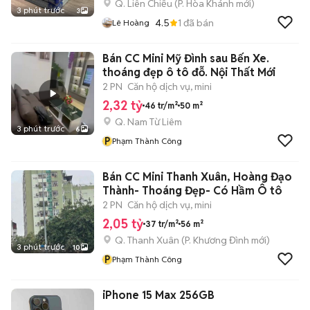
Q. Liên Chiểu
(
P. Hòa Khánh
mới)
3 phút trước
3
4.5
1
đã bán
Lê Hoàng
Bán CC Mini Mỹ Đình sau Bến Xe.
thoáng đẹp ô tô đỗ. Nội Thất Mới
2 PN
Căn hộ dịch vụ, mini
2,32 tỷ
46 tr/m²
50 m²
Q. Nam Từ Liêm
3 phút trước
6
P
Phạm Thành Công
Bán CC Mini Thanh Xuân, Hoàng Đạo
Thành- Thoáng Đẹp- Có Hầm Ô tô
2 PN
Căn hộ dịch vụ, mini
2,05 tỷ
37 tr/m²
56 m²
Q. Thanh Xuân
(
P. Khương Đình
mới)
3 phút trước
10
P
Phạm Thành Công
iPhone 15 Max 256GB