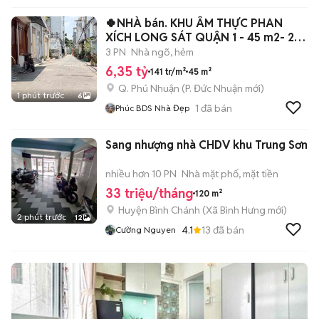
🍀NHÀ bán. KHU ÂM THỰC PHAN
XÍCH LONG SÁT QUẬN 1 - 45 m2- 2
Tầng BTCT
3 PN
Nhà ngõ, hẻm
6,35 tỷ
141 tr/m²
45 m²
Q. Phú Nhuận
(
P. Đức Nhuận
mới)
1 phút trước
6
1
đã bán
Phúc BDS Nhà Đẹp
Sang nhượng nhà CHDV khu Trung Sơn
nhiều hơn 10 PN
Nhà mặt phố, mặt tiền
33 triệu/tháng
120 m²
Huyện Bình Chánh
(
Xã Bình Hưng
mới)
2 phút trước
12
4.1
13
đã bán
Cường Nguyen