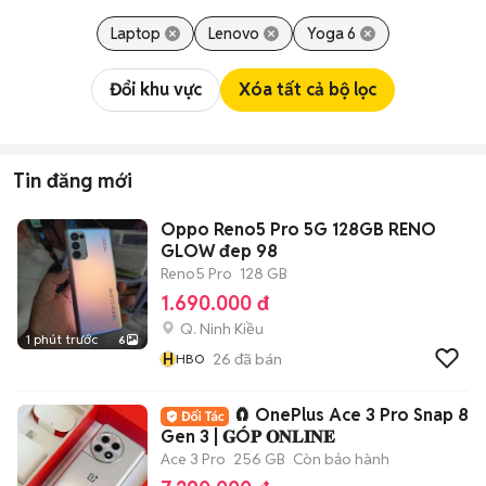
Laptop
Lenovo
Yoga 6
Đổi khu vực
Xóa tất cả bộ lọc
Tin đăng mới
Oppo Reno5 Pro 5G 128GB RENO
GLOW đep 98
Reno5 Pro
128 GB
1.690.000 đ
Q. Ninh Kiều
1 phút trước
6
H
26
đã bán
HBO
🧲 OnePlus Ace 3 Pro Snap 8
Gen 3 | 𝐆Ó𝐏 𝐎𝐍𝐋𝐈𝐍𝐄
Ace 3 Pro
256 GB
Còn bảo hành