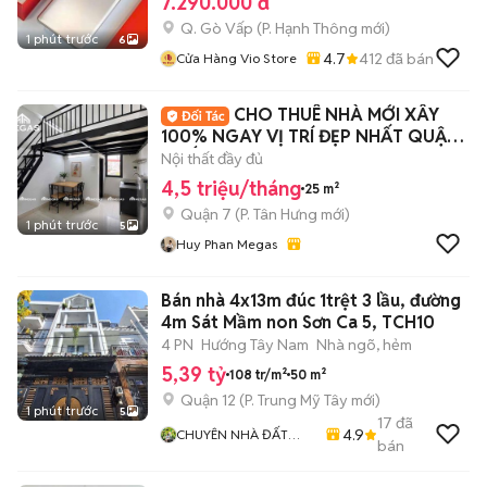
7.290.000 đ
Q. Gò Vấp
(
P. Hạnh Thông
mới)
1 phút trước
6
4.7
412
đã bán
Cửa Hàng Vio Store
CHO THUÊ NHÀ MỚI XÂY
100% NGAY VỊ TRÍ ĐẸP NHẤT QUẬN
7 KẾ TDTU, LOTTE
Nội thất đầy đủ
4,5 triệu/tháng
25 m²
Quận 7
(
P. Tân Hưng
mới)
1 phút trước
5
Huy Phan Megas
Bán nhà 4x13m đúc 1trệt 3 lầu, đường
4m Sát Mầm non Sơn Ca 5, TCH10
4 PN
Hướng Tây Nam
Nhà ngõ, hẻm
5,39 tỷ
108 tr/m²
50 m²
Quận 12
(
P. Trung Mỹ Tây
mới)
1 phút trước
5
17
đã
4.9
CHUYÊN NHÀ ĐẤT
bán
QUẬN 12