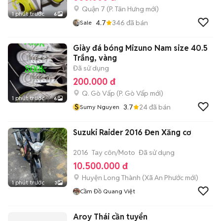
Quận 7
(
P. Tân Hưng
mới)
1 phút trước
6
4.7
346
đã bán
Sale
Giày đá bóng Mizuno Nam size 40.5
Trắng, vàng
Đã sử dụng
200.000 đ
Q. Gò Vấp
(
P. Gò Vấp
mới)
1 phút trước
6
S
3.7
24
đã bán
Sumy Nguyen
Suzuki Raider 2016 Đen Xăng cơ
2016
Tay côn/Moto
Đã sử dụng
10.500.000 đ
Huyện Long Thành
(
Xã An Phước
mới)
1 phút trước
3
Cầm Đồ Quang Việt
Aroy Thái cần tuyển