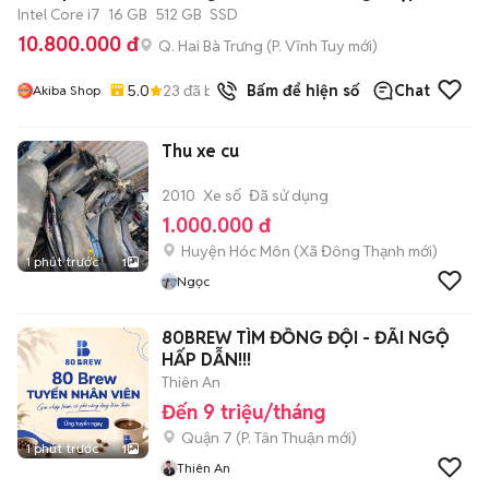
Intel Core i7
16 GB
512 GB
SSD
10.800.000 đ
Q. Hai Bà Trưng
(
P. Vĩnh Tuy
mới)
5.0
23
đã bán
Bấm để hiện số
Chat
Akiba Shop
Thu xe cu
2010
Xe số
Đã sử dụng
1.000.000 đ
Huyện Hóc Môn
(
Xã Đông Thạnh
mới)
1 phút trước
1
Ngọc
80BREW TÌM ĐỒNG ĐỘI - ĐÃI NGỘ
HẤP DẪN!!!
Thiên An
Đến 9 triệu/tháng
Quận 7
(
P. Tân Thuận
mới)
1 phút trước
1
Thiên An