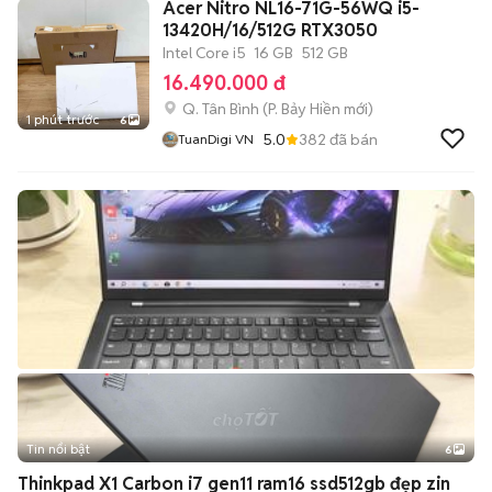
Acer Nitro NL16-71G-56WQ i5-
13420H/16/512G RTX3050
Intel Core i5
16 GB
512 GB
16.490.000 đ
Q. Tân Bình
(
P. Bảy Hiền
mới)
1 phút trước
6
5.0
382
đã bán
TuanDigi VN
Tin nổi bật
6
+
2
Thinkpad X1 Carbon i7 gen11 ram16 ssd512gb đẹp zin