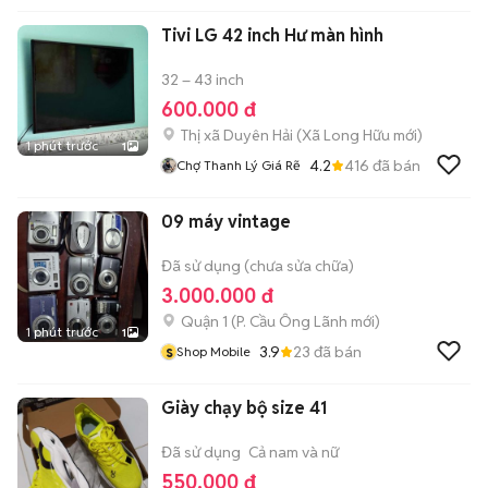
Tivi LG 42 inch Hư màn hình
32 – 43 inch
600.000 đ
Thị xã Duyên Hải
(
Xã Long Hữu
mới)
1 phút trước
1
4.2
416
đã bán
Chợ Thanh Lý Giá Rẽ
09 máy vintage
Đã sử dụng (chưa sửa chữa)
3.000.000 đ
Quận 1
(
P. Cầu Ông Lãnh
mới)
1 phút trước
1
s
3.9
23
đã bán
Shop Mobile
Giày chạy bộ size 41
Đã sử dụng
Cả nam và nữ
550.000 đ