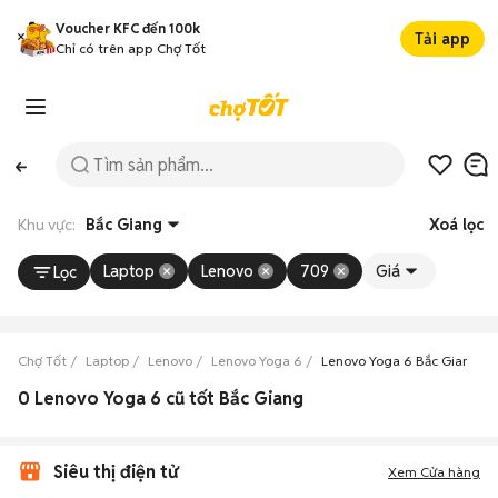
Voucher KFC đến 100k
Tải app
Chỉ có trên app Chợ Tốt
Khu vực:
Bắc Giang
Xoá lọc
Laptop
Lenovo
709
Giá
Lọc
Chợ Tốt
Laptop
Lenovo
Lenovo Yoga 6
Lenovo Yoga 6 Bắc Giang
0 Lenovo Yoga 6 cũ tốt Bắc Giang
Siêu thị điện tử
Xem Cửa hàng