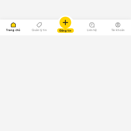
Trang chủ
Quản lý tin
Liên hệ
Tài khoản
Đăng tin
109.000 Bình chọn
Tải ứng dụng Chợ Tốt
Về Chợ Tốt
Quy chế sàn
Chính sách bảo mật
Giải quyết tranh chấp
CÔNG TY TNHH CHỢ TỐT - Người đại diện theo pháp luật:
Nguyễn Trọng Tấn; GPDKKD: 0312120782 do Sở KH & ĐT TP.HCM cấp ngày
11/01/2013;
GPMXH: 185/GP-BTTTT do Bộ Thông tin và Truyền thông
cấp ngày 09/07/2024 - Chịu trách nhiệm
nội dung: Trần Hoàng Ly.
Chính sách sử dụng