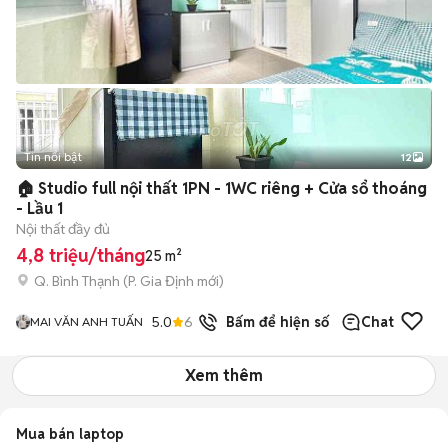
Tin nổi bật
12
+
2
🏠 Studio full nội thất 1PN - 1WC riêng + Cửa sổ thoáng
- Lầu 1
Nội thất đầy đủ
4,8 triệu/tháng
25 m²
Q. Bình Thạnh
(
P. Gia Định
mới)
5.0
6
đã bán
Bấm để hiện số
Chat
MAI VĂN ANH TUẤN
Xem thêm
Mua bán laptop