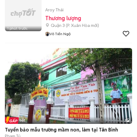
Aroy Thái
Thương lượng
Quận 3
(
P. Xuân Hòa
mới)
1 phút trước
Võ Tiến Ngộ
Tin nổi bật
1
Tuyển bảo mẫu trường mầm non, làm tại Tân Bình
Phạm Tú