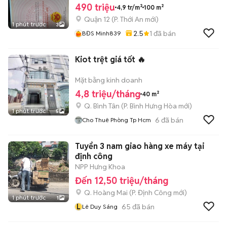
490 triệu
4,9 tr/m²
100 m²
Quận 12
(
P. Thới An
mới)
1 phút trước
3
2.5
1
đã bán
BĐS Minh839
Kiot trệt giá tốt 🔥
Mặt bằng kinh doanh
4,8 triệu/tháng
40 m²
Q. Bình Tân
(
P. Bình Hưng Hòa
mới)
1 phút trước
5
6
đã bán
Cho Thuê Phòng Tp Hcm
Tuyển 3 nam giao hàng xe máy tại
định công
NPP Hưng Khoa
Đến 12,50 triệu/tháng
Q. Hoàng Mai
(
P. Định Công
mới)
1 phút trước
1
L
65
đã bán
Lê Duy Sáng