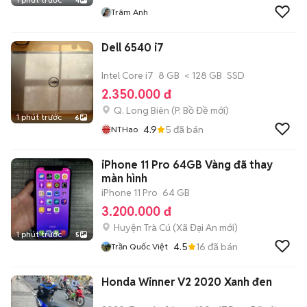
4
Trâm Anh
Dell 6540 i7
Intel Core i7
8 GB
< 128 GB
SSD
2.350.000 đ
Q. Long Biên
(
P. Bồ Đề
mới)
1 phút trước
6
4.9
5
đã bán
NTHao
iPhone 11 Pro 64GB Vàng đã thay
màn hình
iPhone 11 Pro
64 GB
3.200.000 đ
Huyện Trà Cú
(
Xã Đại An
mới)
1 phút trước
5
4.5
16
đã bán
Trần Quốc Việt
Honda Winner V2 2020 Xanh đen