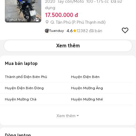
2020
Tay côn/Moto
100 - 175 cc
Đã sử
dụng
17.500.000 đ
1 phút trước
2
Q. Tân Phú
(
P. Phú Thạnh
mới)
4.6
12382
đã bán
Tuanduy
Xem thêm
Mua bán laptop
Thành phố Điện Biên Phủ
Huyện Điện Biên
Huyện Điện Biên Đông
Huyện Mường Ảng
Huyện Mường Chà
Huyện Mường Nhé
Xem thêm
Dòng laptop