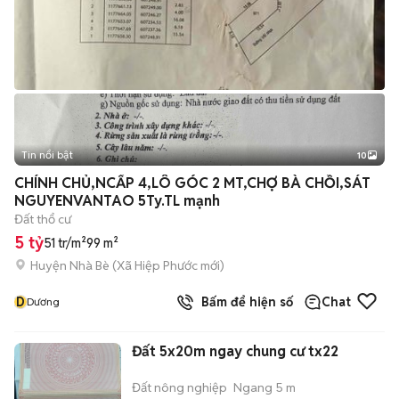
Tin nổi bật
10
+
2
CHÍNH CHỦ,NCẤP 4,LÔ GÓC 2 MT,CHỢ BÀ CHỒI,SÁT
NGUYENVANTAO 5Ty.TL mạnh
Đất thổ cư
5 tỷ
51 tr/m²
99 m²
Huyện Nhà Bè
(
Xã Hiệp Phước
mới)
D
Bấm để hiện số
Chat
Dương
Đất 5x20m ngay chung cư tx22
Đất nông nghiệp
Ngang 5 m