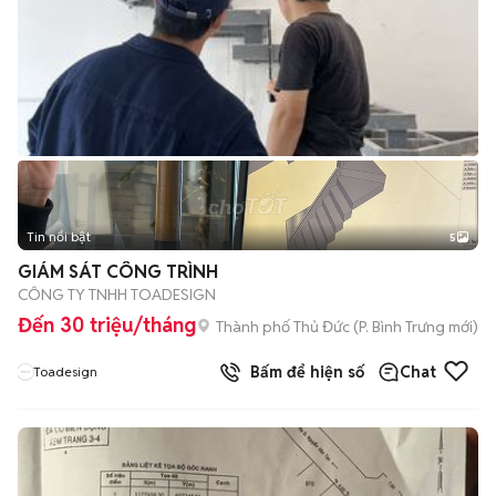
Tin nổi bật
5
GIÁM SÁT CÔNG TRÌNH
CÔNG TY TNHH TOADESIGN
Đến 30 triệu/tháng
Thành phố Thủ Đức
(
P. Bình Trưng
mới)
Bấm để hiện số
Chat
Toadesign