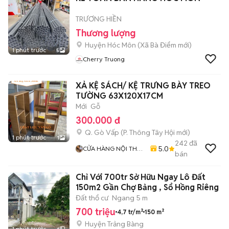
TRƯƠNG HIỀN
Thương lượng
Huyện Hóc Môn
(
Xã Bà Điểm
mới)
1 phút trước
5
Cherry Truong
XẢ KỆ SÁCH/ KỆ TRƯNG BÀY TREO
TƯỜNG 63X120X17CM
Mới
Gỗ
300.000 đ
Q. Gò Vấp
(
P. Thông Tây Hội
mới)
1 phút trước
1
242
đã
5.0
CỬA HÀNG NỘI THẤT
bán
GIÁ XƯỞNG 77
Chỉ Với 700tr Sở Hữu Ngay Lô Đất
150m2 Gần Chợ Bảng , Sổ Hồng Riêng
Đất thổ cư
Ngang 5 m
700 triệu
4,7 tr/m²
150 m²
Huyện Trảng Bàng
1 phút trước