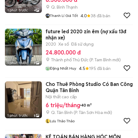
Q. Bình Thạnh
1 phút trước
4
4.0
38
đã bán
Thanh Lí Giá Tốt
future led 2020 zin êm (nợ xấu 13đ
nhận xe)
2020
Xe số
Đã sử dụng
24.800.000 đ
Thành phố Thủ Đức
(
P. Tam Bình
mới)
1 phút trước
7
4.5
195
đã bán
Đặng Nhất Huy
Cho Thuê Phòng Studio Có Ban Công
Quận Tân Bình
Nội thất cao cấp
6 triệu/tháng
40 m²
Q. Tân Bình
(
P. Tân Sơn Hòa
mới)
1 phút trước
5
L
Lưu Thảo Thảo
KẾ TOÁN BÁN HÀNG HÓC MÔN