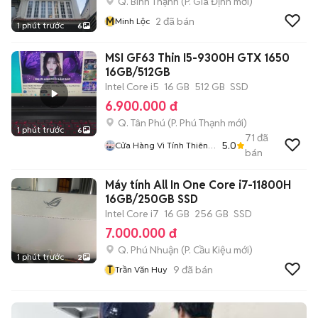
Q. Bình Thạnh
(
P. Gia Định
mới)
M
2
đã bán
Minh Lộc
1 phút trước
6
MSI GF63 Thin I5-9300H GTX 1650
16GB/512GB
Intel Core i5
16 GB
512 GB
SSD
6.900.000 đ
Q. Tân Phú
(
P. Phú Thạnh
mới)
1 phút trước
6
71
đã
5.0
Cửa Hàng Vi Tính Thiên
bán
Long
Máy tính All In One Core i7-11800H
16GB/250GB SSD
Intel Core i7
16 GB
256 GB
SSD
7.000.000 đ
Q. Phú Nhuận
(
P. Cầu Kiệu
mới)
1 phút trước
2
T
9
đã bán
Trần Văn Huy