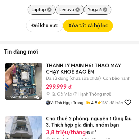
Laptop
Lenovo
Yoga 6
Đổi khu vực
Xóa tất cả bộ lọc
Tin đăng mới
THANH LÝ MAIN H61 THÁO MÁY
CHẠY KHOẺ BAO ÊM
Đã sử dụng (chưa sửa chữa)
Còn bảo hành
299.999 đ
Q. Gò Vấp
(
P. Hạnh Thông
mới)
1 phút trước
6
4.8
1181
đã bán
Vi Tính Ngọc Trang
Cho thuê 2 phòng, nguyên 1 tầng lầu
3. Thích hợp gia đình, nhóm bạn
3,8 triệu/tháng
15 m²