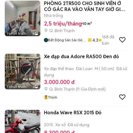
PHÒNG 2TR500 CHO SINH VIÊN Ở
CÓ GÁC RA VÀO VÂN TAY GIỜ GIẤC
TỰ DO
Nhà trống
2,5 triệu/tháng
10 m²
Q. Bình Thạnh
1 phút trước
5
168
đã
4.3
Bất Động Sản Sài Gòn
bán
- Giá Tốt
Xe đạp đua Adore RA500 Đen đỏ
Xe đạp thể thao
Đài Loan
M ( 50 cm)
Đã sử
dụng
3.000.000 đ
1 phút trước
3
Q. Bình Thạnh
(
P. Gia Định
mới)
T
Thịnh
Honda Wave RSX 2015 Đỏ
2015
Xe số
Đã sử dụng
8.300.000 đ