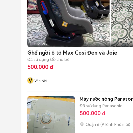
Tin nổi bật
Ghế ngồi ô tô Max Cosi Đen và Joie
Đã sử dụng
Đồ cho bé
500.000 đ
V
Vân Nhi
Máy nước nóng Panaso
Đã sử dụng
Panasonic
500.000 đ
Quận 6
(
P. Bình Phú
mới)