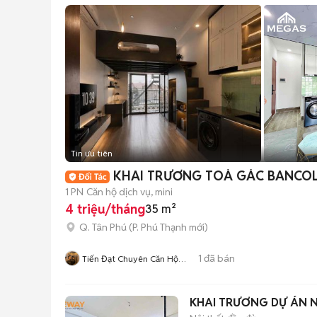
Tin ưu tiên
KHAI TRƯƠNG TOÀ GÁC BANCOL 
1 PN
Căn hộ dịch vụ, mini
4 triệu/tháng
35 m²
Q. Tân Phú
(
P. Phú Thạnh
mới)
1
đã bán
Tiến Đạt Chuyên Căn Hộ
Sang Trọng
KHAI TRƯƠNG DỰ ÁN 