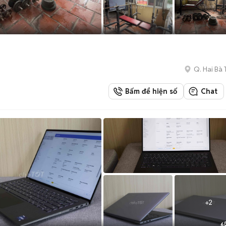
Q. Hai Bà 
Bấm để hiện số
Chat
+
2
6