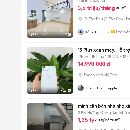
Nội thất đầy đủ
3,6 triệu/tháng
30 m²
Q. Tân Phú
(
P. Tân Sơn Nhì
1
đã bá
Đỗ Trí HiFriendz
1 phút trước
11
15 Plus xanh mây. Hỗ trợ
iPhone 15 Plus
128 GB
7-12 
14.990.000 đ
Thành phố Mỹ Tho
Hoàng Thành Apple
1 phút trước
6
mình cần bán nhà nhỏ xi
2 PN
Hướng Đông Bắc
Nhà n
1,35 tỷ
68 tr/m²
20 m²