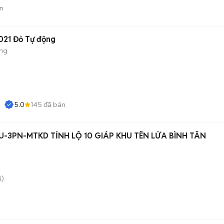
n
021 Đỏ Tự động
ộng
5.0
145
đã bán
U-3PN-MTKD TỈNH LỘ 10 GIÁP KHU TÊN LỬA BÌNH TÂN
i)