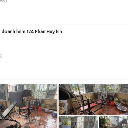
mới)
 doanh hẻm 124 Phan Huy Ích
i)