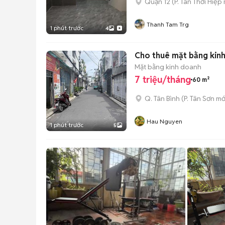
Quận 12
(
P. Tân Thới Hiệp
Thanh Tam Trg
1 phút trước
4
Cho thuê mặt bằng kinh
Mặt bằng kinh doanh
7 triệu/tháng
60 m²
Q. Tân Bình
(
P. Tân Sơn
mớ
Hau Nguyen
1 phút trước
5