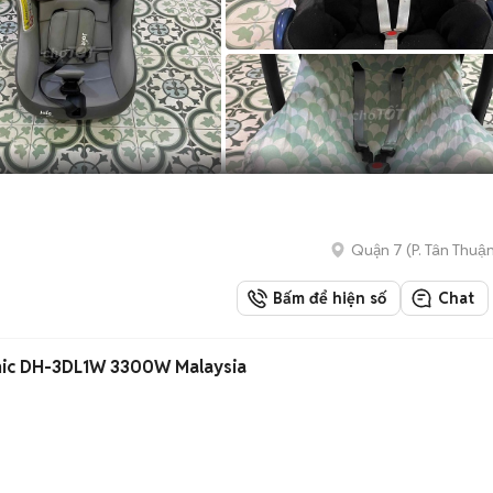
Quận 7
(
P. Tân Thuậ
Bấm để hiện số
Chat
nic DH-3DL1W 3300W Malaysia