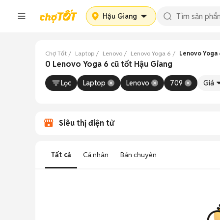
Hậu Giang
Chợ Tốt
Laptop
Lenovo
Lenovo Yoga 6
Lenovo Yoga 
0 Lenovo Yoga 6 cũ tốt Hậu Giang
Lọc
Laptop
Lenovo
709
Giá
Siêu thị điện tử
Tất cả
Cá nhân
Bán chuyên