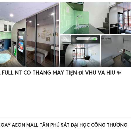
+
2
FULL NT CÓ THANG MÁY TIỆN ĐI VHU VÀ HIU ✨
NGAY AEON MALL TÂN PHÚ SÁT ĐẠI HỌC CÔNG THƯƠNG