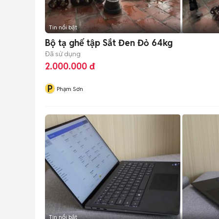
Tin nổi bật
Bộ tạ ghế tập Sắt Đen Đỏ 64kg
Đã sử dụng
2.000.000 đ
P
Phạm Sơn
Tin nổi bật