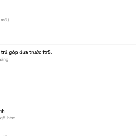
mới)
n
 trả góp đưa trước 1tr5.
tháng
nh
gõ, hẻm