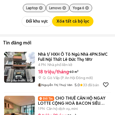
Laptop
Lenovo
Yoga 6
Đổi khu vực
Xóa tất cả bộ lọc
Tin đăng mới
Nhà 1/ HXH Ô Tô Ngủ Nhà 4PN.5WC
Full Nội Thất Lê Đức Thọ 18tr
4 PN
Nhà phố liền kề
18 triệu/tháng
60 m²
Q. Gò Vấp
(
P. An Hội Đông
mới)
34 giây trước
10
5.0
33
đã bán
Nguyễn Thị Thuý Vân
CHO THUÊ CĂN HỘ NGAY
LOTTE CỘNG HOÀ BACON SIÊU
THOANG
1 PN
Căn hộ dịch vụ, mini