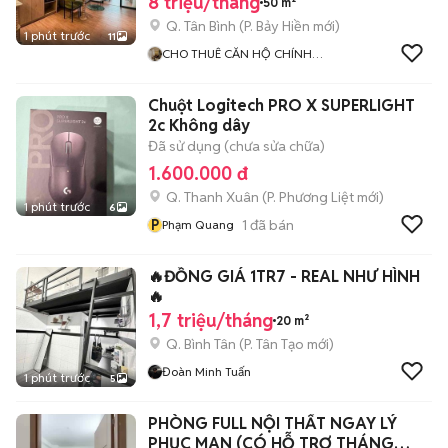
8 triệu/tháng
50 m²
Q. Tân Bình
(
P. Bảy Hiền
mới)
1 phút trước
11
CHO THUÊ CĂN HỘ CHÍNH
CHỦ
Chuột Logitech PRO X SUPERLIGHT
2c Không dây
Đã sử dụng (chưa sửa chữa)
1.600.000 đ
Q. Thanh Xuân
(
P. Phương Liệt
mới)
1 phút trước
6
P
1
đã bán
Phạm Quang
🔥ĐỒNG GIÁ 1TR7 - REAL NHƯ HÌNH
🔥
1,7 triệu/tháng
20 m²
Q. Bình Tân
(
P. Tân Tạo
mới)
Đoàn Minh Tuấn
1 phút trước
5
PHÒNG FULL NỘI THẤT NGAY LÝ
PHỤC MAN (CÓ HỖ TRỢ THÁNG