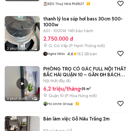
BĐS Thuý Nhà Phố827
thanh lý loa súp hơi bass 30cm 500-
1000w
601 - 1000W
Hết bảo hành
2.750.000 đ
Q. Gò Vấp
(
P. Hạnh Thông
mới)
2 phút trước
6
4.6
162
đã bán
Nghe Nhìn
PHÒNG TRỌ CÓ GÁC FULL NỘI THẤT
BẮC HẢI QUẬN 10 – GẦN ĐH BÁCH
KHOA, UEH
Nội thất đầy đủ
6,2 triệu/tháng
25 m²
Quận 10
(
P. Hòa Hưng
mới)
2 phút trước
5
Ho Unite Group
Bàn làm việc Gỗ Nâu Trắng 2m
Đã sử dụng
Gỗ