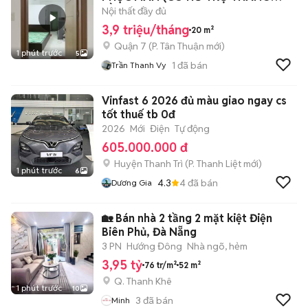
ĐẦU)
Nội thất đầy đủ
3,9 triệu/tháng
20 m²
Quận 7
(
P. Tân Thuận
mới)
1 phút trước
5
1
đã bán
Trần Thanh Vy
Vinfast 6 2026 đủ màu giao ngay cs
tốt thuế tb 0đ
2026
Mới
Điện
Tự động
605.000.000 đ
Huyện Thanh Trì
(
P. Thanh Liệt
mới)
1 phút trước
6
4.3
4
đã bán
Dương Gia
🏡 Bán nhà 2 tầng 2 mặt kiệt Điện
Biên Phủ, Đà Nẵng
3 PN
Hướng Đông
Nhà ngõ, hẻm
3,95 tỷ
76 tr/m²
52 m²
Q. Thanh Khê
1 phút trước
10
3
đã bán
Minh