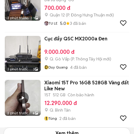
700.000 đ
Quận 12
(
P. Đông Hưng Thuận
mới)
2 phút trước
1
5.0
3
đã bán
TU LE
Cục đẩy QSC MX2000a Đen
9.000.000 đ
Q. Gò Vấp
(
P. Thông Tây Hội
mới)
D
4
đã bán
Duy Quang
2 phút trước
3
Xiaomi 15T Pro 16GB 528GB Vàng đất
Like New
15T
512 GB
Còn bảo hành
12.290.000 đ
Q. Bình Tân
2 phút trước
6
t
2
đã bán
Tùng
Xem thêm