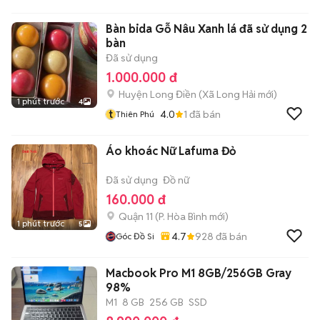
Bàn bida Gỗ Nâu Xanh lá đã sử dụng 2
bàn
Đã sử dụng
1.000.000 đ
Huyện Long Điền
(
Xã Long Hải
mới)
1 phút trước
4
t
4.0
1
đã bán
Thiên Phú
Áo khoác Nữ Lafuma Đỏ
Đã sử dụng
Đồ nữ
160.000 đ
Quận 11
(
P. Hòa Bình
mới)
1 phút trước
5
4.7
928
đã bán
Góc Đồ Si
Macbook Pro M1 8GB/256GB Gray
98%
M1
8 GB
256 GB
SSD