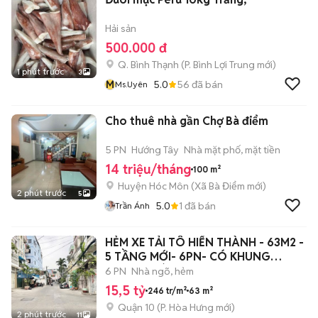
Hải sản
500.000 đ
Q. Bình Thạnh
(
P. Bình Lợi Trung
mới)
1 phút trước
3
M
5.0
56
đã bán
Ms.Uyên
Cho thuê nhà gần Chợ Bà điểm
5 PN
Hướng Tây
Nhà mặt phố, mặt tiền
14 triệu/tháng
100 m²
Huyện Hóc Môn
(
Xã Bà Điểm
mới)
2 phút trước
5
5.0
1
đã bán
Trần Ánh
HẺM XE TẢI TÔ HIẾN THÀNH - 63M2 -
5 TẦNG MỚI- 6PN- CÓ KHUNG
THANG MÁY.
6 PN
Nhà ngõ, hẻm
15,5 tỷ
246 tr/m²
63 m²
Quận 10
(
P. Hòa Hưng
mới)
2 phút trước
11