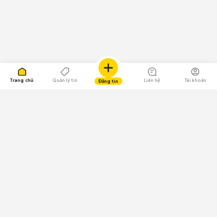
Trang chủ
Quản lý tin
Liên hệ
Tài khoản
Đăng tin
109.000 Bình chọn
Tải ứng dụng Chợ Tốt
Về Chợ Tốt
Quy chế sàn
Chính sách bảo mật
Giải quyết tranh chấp
CÔNG TY TNHH CHỢ TỐT - Người đại diện theo pháp luật:
Nguyễn Trọng Tấn; GPDKKD: 0312120782 do Sở KH & ĐT TP.HCM cấp ngày
11/01/2013;