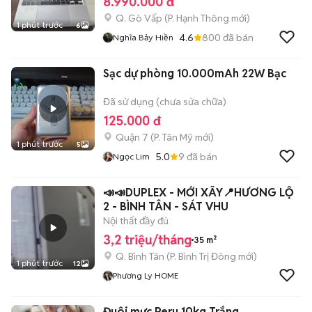
8.990.000 đ
Q. Gò Vấp
(
P. Hạnh Thông
mới)
1 phút trước
6
4.6
800
đã bán
Nghĩa Bảy Hiền
Sạc dự phòng 10.000mAh 22W Bạc
Đã sử dụng (chưa sửa chữa)
125.000 đ
Quận 7
(
P. Tân Mỹ
mới)
1 phút trước
5
5.0
9
đã bán
Ngọc Lim
📣📣DUPLEX - MỚI XÂY📍HƯƠNG LỘ
2 - BÌNH TÂN - SÁT VHU
Nội thất đầy đủ
3,2 triệu/tháng
35 m²
Q. Bình Tân
(
P. Bình Trị Đông
mới)
1 phút trước
12
Phương Ly HOME
Đuôi mực Peru 10kg Trắng,