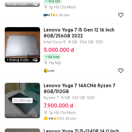
Giá tốt
4 tuần trước
3
Tp Hồ Chí Minh
4.7
6
đã bán
Lenovo Yoga 7 i5 Gen 12 16 inch
8GB/256GB 2022
Intel Core i5
8 GB
256 GB
SSD
5.000.000 đ
Rẻ hơn
1 tháng trước
4
Hà Nội
L
Linh
Lenovo Yoga 7 14ACN6 Ryzen 7
8GB/512GB
Ryzen 7
8 GB
512 GB
SSD
Tin hết hạn
7.900.000 đ
Tp Hồ Chí Minh
3 tuần trước
5
4.8
2152
đã bán
Lenovo Yoga 7i i5-1240P 14.0 inch