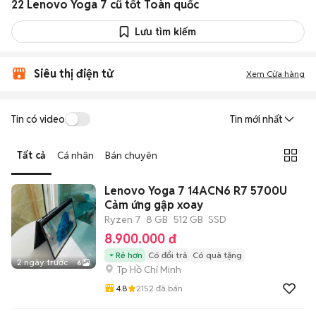
22 Lenovo Yoga 7 cũ tốt Toàn quốc
Lưu tìm kiếm
Siêu thị điện tử
Xem Cửa hàng
Tin có video
Tin mới nhất
Tất cả
Cá nhân
Bán chuyên
Lenovo Yoga 7 14ACN6 R7 5700U
Cảm ứng gập xoay
Ryzen 7
8 GB
512 GB
SSD
8.900.000 đ
Rẻ hơn
Có đổi trả
Có quà tặng
2 ngày trước
6
Tp Hồ Chí Minh
4.8
2152
đã bán