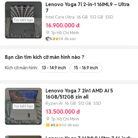
Lenovo Yoga 7i 2-in-1 16IML9 – Ultra
7
Intel Core Ultra
16 GB
512 GB
SSD
Tin hết hạn
16.900.000 đ
Tp Hồ Chí Minh
2 tháng trước
5
5.0
58
đã bán
Bạn cần tìm
kích cỡ màn hình
nào ?
Kích cỡ màn hình:
13 - 14.9 inch
15 - 16.9 inch
Lenovo Yoga 7 2in1 AMD AI 5
16GB/512GB zin all
Ryzen AI
16 GB
512 GB
SSD
Tin hết hạn
13.500.000 đ
Tp Hồ Chí Minh
2 tháng trước
3
4.5
800
đã bán