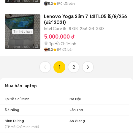
3 tháng trước
6
5.0
190
đã bán
Lenovo Yoga Slim 7 14ITL05 i5/8/256
(đời 2021)
Intel Core i5
8 GB
256 GB
SSD
Tin hết hạn
5.000.000 đ
Tp Hồ Chí Minh
3 tháng trước
6
5.0
119
đã bán
1
2
Mua bán laptop
Tp Hồ Chí Minh
Hà Nội
Đà Nẵng
Cần Thơ
Bình Dương
An Giang
(
TP Hồ Chí Minh
mới)