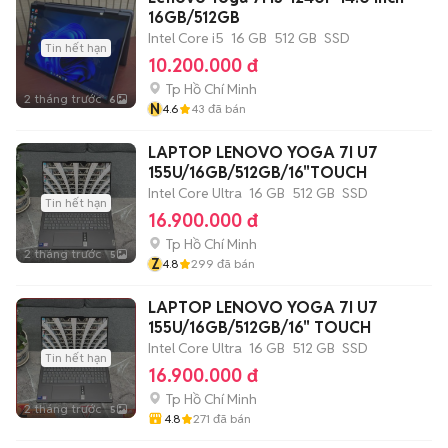
16GB/512GB
Intel Core i5
16 GB
512 GB
SSD
Tin hết hạn
10.200.000 đ
Tp Hồ Chí Minh
2 tháng trước
6
N
4.6
43
đã bán
LAPTOP LENOVO YOGA 7I U7
155U/16GB/512GB/16"TOUCH
Intel Core Ultra
16 GB
512 GB
SSD
Tin hết hạn
16.900.000 đ
Tp Hồ Chí Minh
2 tháng trước
5
Z
4.8
299
đã bán
LAPTOP LENOVO YOGA 7I U7
155U/16GB/512GB/16" TOUCH
Intel Core Ultra
16 GB
512 GB
SSD
Tin hết hạn
16.900.000 đ
Tp Hồ Chí Minh
2 tháng trước
5
4.8
271
đã bán