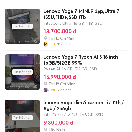
Lenovo Yoga 7 14IML9 đẹp,Ultra 7
155U,FHD+,SSD 1Tb
Intel Core Ultra
16 GB
1 TB
SSD
Tin hết hạn
13.700.000 đ
Tp Hồ Chí Minh
3 tháng trước
4
M
5.0
78
đã bán
Lenovo Yoga 7 Ryzen AI 5 16 inch
16GB/512GB 99%
Ryzen AI
16 GB
512 GB
SSD
Tin hết hạn
15.990.000 đ
Tp Hồ Chí Minh
3 tháng trước
5
3.7
57
đã bán
lenovo yoga slim7i carbon , i7 11th /
8gb / 256gb
Intel Core i7
8 GB
256 GB
SSD
Tin hết hạn
9.300.000 đ
Tây Ninh