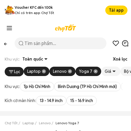
Voucher KFC đến 100k
Tải app
Chỉ có trên app Chợ Tốt
Khu vực:
Toàn quốc
Xoá lọc
Laptop
Lenovo
Yoga 7
Giá
Bộ v
Lọc
Khu vực:
Tp Hồ Chí Minh
Bình Dương (TP Hồ Chí Minh mới)
Bà 
Kích cỡ màn hình:
13 - 14.9 inch
15 - 16.9 inch
Chợ Tốt
Laptop
Lenovo
Lenovo Yoga 7