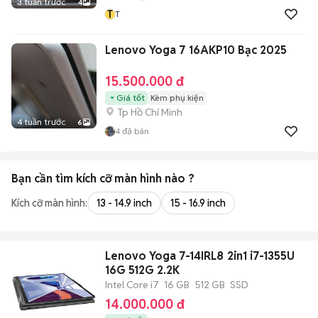
3 tuần trước
4
T
T
Lenovo Yoga 7 16AKP10 Bạc 2025
15.500.000 đ
Giá tốt
Kèm phụ kiện
Tp Hồ Chí Minh
4 tuần trước
6
4
đã bán
Bạn cần tìm
kích cỡ màn hình
nào ?
Kích cỡ màn hình:
13 - 14.9 inch
15 - 16.9 inch
Lenovo Yoga 7-14IRL8 2in1 i7-1355U
16G 512G 2.2K
Intel Core i7
16 GB
512 GB
SSD
14.000.000 đ