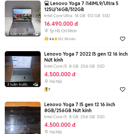
💻 Lenovo Yoga 7 i14IML9/Ultra 5
125U/16GB/512GB
Intel Core Ultra
16 GB
512 GB
SSD
16.490.000 đ
Tp Hồ Chí Minh
2 tuần trước
3
4.6
182
đã bán
Lenovo Yoga 7 2022 I5 gen 12 16 inch
Nứt kính
Intel Core i5
8 GB
256 GB
SSD
4.500.000 đ
Hà Nội
3 tuần trước
4
T
T
Lenovo Yoga 7 I5 gen 12 16 inch
8GB/256GB Nứt kính
Intel Core i5
8 GB
256 GB
SSD
4.500.000 đ
Hà Nội