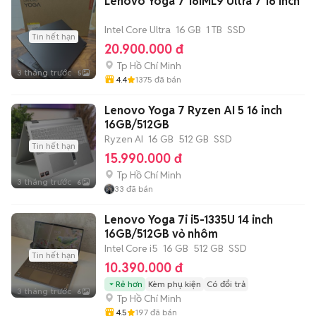
Lenovo Yoga 7 16IML9 Ultra 7 16 inch
Intel Core Ultra
16 GB
1 TB
SSD
Tin hết hạn
20.900.000 đ
Tp Hồ Chí Minh
3 tháng trước
5
4.4
1375
đã bán
Lenovo Yoga 7 Ryzen AI 5 16 inch
16GB/512GB
Ryzen AI
16 GB
512 GB
SSD
Tin hết hạn
15.990.000 đ
Tp Hồ Chí Minh
3 tháng trước
6
33
đã bán
Lenovo Yoga 7i i5-1335U 14 inch
16GB/512GB vỏ nhôm
Intel Core i5
16 GB
512 GB
SSD
Tin hết hạn
10.390.000 đ
Rẻ hơn
Kèm phụ kiện
Có đổi trả
3 tháng trước
6
Tp Hồ Chí Minh
4.5
197
đã bán