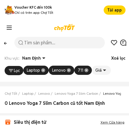
Voucher KFC đến 100k
Tải app
Chỉ có trên app Chợ Tốt
Khu vực:
Nam Định
Xoá lọc
Laptop
Lenovo
711
Giá
Lọc
Chợ Tốt
Laptop
Lenovo
Lenovo Yoga 7 Slim Carbon
Lenovo Yoga 7 
0 Lenovo Yoga 7 Slim Carbon cũ tốt Nam Định
Siêu thị điện tử
Xem Cửa hàng