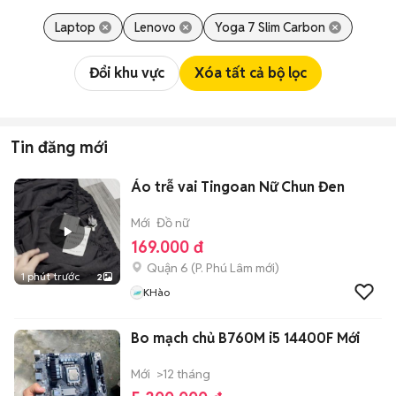
Laptop
Lenovo
Yoga 7 Slim Carbon
Đổi khu vực
Xóa tất cả bộ lọc
Tin đăng mới
Áo trễ vai Tingoan Nữ Chun Đen
Mới
Đồ nữ
169.000 đ
Quận 6
(
P. Phú Lâm
mới)
1 phút trước
2
KHào
Bo mạch chủ B760M i5 14400F Mới
Mới
>12 tháng