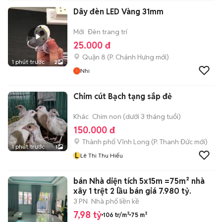
Dây đèn LED Vàng 31mm
Mới
Đèn trang trí
25.000 đ
Quận 8
(
P. Chánh Hưng
mới)
1 phút trước
2
Nhi
Chim cút Bạch tạng sắp đẻ
Khác
Chim non (dưới 3 tháng tuổi)
150.000 đ
Thành phố Vĩnh Long
(
P. Thanh Đức
mới)
1 phút trước
1
L
Lê Thi Thu Hiếu
bán Nhà diện tích 5x15m =75m² nhà
xây 1 trệt 2 lầu bán giá 7.980 tỷ.
3 PN
Nhà phố liền kề
7,98 tỷ
106 tr/m²
75 m²