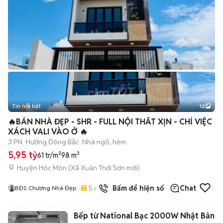
Tin nổi bật
12
+
2
🔥BÁN NHÀ ĐẸP - SHR - FULL NỘI THẤT XỊN - CHỈ VIỆC
XÁCH VALI VÀO Ở 🔥
3 PN
Hướng Đông Bắc
Nhà ngõ, hẻm
5,95 tỷ
61 tr/m²
98 m²
Huyện Hóc Môn
(
Xã Xuân Thới Sơn
mới)
5
đã bán
Bấm để hiện số
Chat
BĐS Chương Nhà Đẹp
Bếp từ National Bạc 2000W Nhật Bản