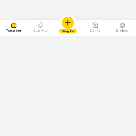
Trang chủ
Quản lý tin
Liên hệ
Tài khoản
Đăng tin
109.000 Bình chọn
Tải ứng dụng Chợ Tốt
Về Chợ Tốt
Quy chế sàn
Chính sách bảo mật
Giải quyết tranh chấp
CÔNG TY TNHH CHỢ TỐT - Người đại diện theo pháp luật:
Nguyễn Trọng Tấn; GPDKKD: 0312120782 do Sở KH & ĐT TP.HCM cấp ngày
11/01/2013;
GPMXH: 185/GP-BTTTT do Bộ Thông tin và Truyền thông
cấp ngày 09/07/2024 - Chịu trách nhiệm
nội dung: Trần Hoàng Ly.
Chính sách sử dụng