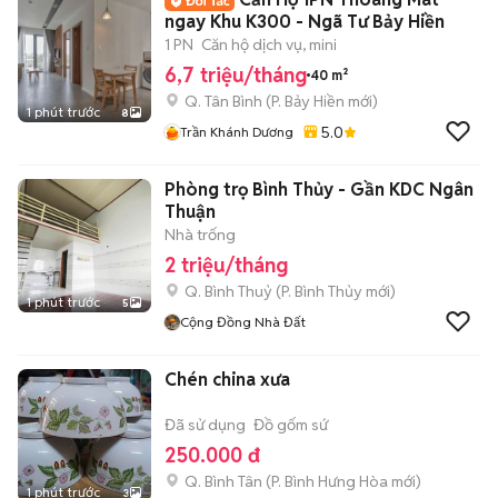
ngay Khu K300 - Ngã Tư Bảy Hiền
1 PN
Căn hộ dịch vụ, mini
6,7 triệu/tháng
40 m²
Q. Tân Bình
(
P. Bảy Hiền
mới)
1 phút trước
8
5.0
Trần Khánh Dương
Phòng trọ Bình Thủy - Gần KDC Ngân
Thuận
Nhà trống
2 triệu/tháng
Q. Bình Thuỷ
(
P. Bình Thủy
mới)
1 phút trước
5
Cộng Đồng Nhà Đất
Chén china xưa
Đã sử dụng
Đồ gốm sứ
250.000 đ
Q. Bình Tân
(
P. Bình Hưng Hòa
mới)
1 phút trước
3