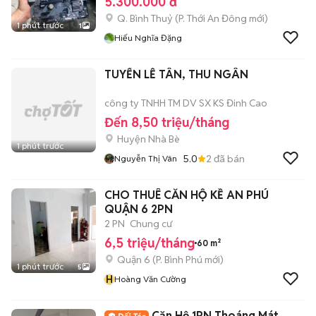
5.300.000 đ
Q. Bình Thuỷ
(
P. Thới An Đông
mới)
1 phút trước
1
Hiếu Nghĩa Đặng
TUYỂN LỄ TÂN, THU NGÂN
công ty TNHH TM DV SX KS Đinh Cao
Đến 8,50 triệu/tháng
Huyện Nhà Bè
1 phút trước
5.0
2
đã bán
Nguyễn Thị Vân
CHO THUÊ CĂN HỘ KỀ AN PHÚ
QUẬN 6 2PN
2 PN
Chung cư
6,5 triệu/tháng
60 m²
Quận 6
(
P. Bình Phú
mới)
1 phút trước
5
H
Hoàng Văn Cường
Căn Hộ 1PN Thoáng Mát