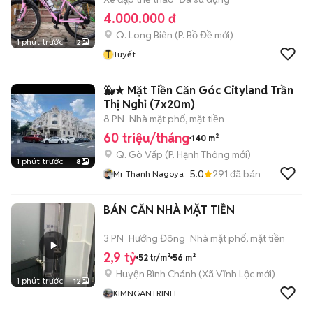
4.000.000 đ
Q. Long Biên
(
P. Bồ Đề
mới)
1 phút trước
2
T
Tuyết
🐳★ Mặt Tiền Căn Góc Cityland Trần
Thị Nghỉ (7x20m)
8 PN
Nhà mặt phố, mặt tiền
60 triệu/tháng
140 m²
Q. Gò Vấp
(
P. Hạnh Thông
mới)
1 phút trước
8
5.0
291
đã bán
Mr Thanh Nagoya
BÁN CĂN NHÀ MẶT TIỀN
3 PN
Hướng Đông
Nhà mặt phố, mặt tiền
2,9 tỷ
52 tr/m²
56 m²
Huyện Bình Chánh
(
Xã Vĩnh Lộc
mới)
1 phút trước
12
KIMNGANTRINH