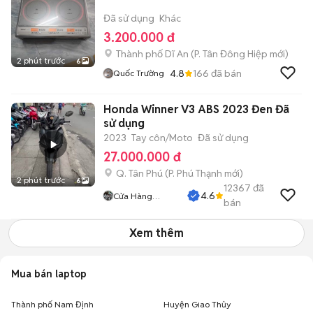
Đã sử dụng
Khác
3.200.000 đ
Thành phố Dĩ An
(
P. Tân Đông Hiệp
mới)
2 phút trước
6
4.8
166
đã bán
Quốc Trường
Honda Winner V3 ABS 2023 Đen Đã
sử dụng
2023
Tay côn/Moto
Đã sử dụng
27.000.000 đ
Q. Tân Phú
(
P. Phú Thạnh
mới)
2 phút trước
6
12367
đã
4.6
Cửa Hàng
bán
Tuanduy
Xem thêm
Mua bán laptop
Thành phố Nam Định
Huyện Giao Thủy