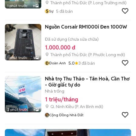
Thành phố Thủ Đức
(
P. Long Trường
mới)
1 phút trước
11
S
5
đã bán
Sự
Nguồn Corsair RM1000i Đen 1000W
Đã sử dụng (chưa sửa chữa)
1.000.000 đ
Thành phố Thủ Đức
(
P. Phước Long
mới)
1 phút trước
5
Đ
5.0
3
đã bán
Đoàn Anh
Nhà trọ Thu Thảo - Tân Hoà, Cần Thơ
- Giờ giấc tự do
Nhà trống
1 triệu/tháng
Q. Ninh Kiều
(
P. An Bình
mới)
2 phút trước
4
Cộng Đồng Nhà Đất