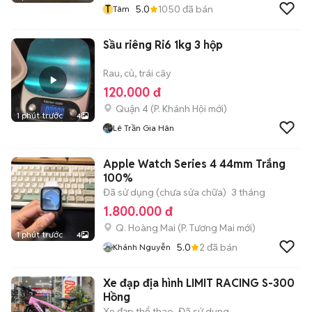
T
5.0
1050
đã bán
Tâm
Sầu riêng Ri6 1kg 3 hộp
Rau, củ, trái cây
120.000 đ
Quận 4
(
P. Khánh Hội
mới)
1 phút trước
4
Lê Trần Gia Hân
Apple Watch Series 4 44mm Trắng
100%
Đã sử dụng (chưa sửa chữa)
3 tháng
1.800.000 đ
Q. Hoàng Mai
(
P. Tương Mai
mới)
1 phút trước
4
5.0
2
đã bán
Khánh Nguyễn
Xe đạp địa hình LIMIT RACING S-300
Hồng
Xe đạp thể thao
Đã sử dụng