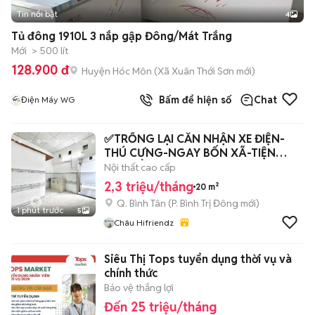
Tin nổi bật
4
Tủ đông 1910L 3 nắp gập Đông/Mát Trắng
Mới
> 500 lít
128.900 đ
Huyện Hóc Môn
(
Xã Xuân Thới Sơn
mới)
Bấm để hiện số
Chat
Điện Máy WG
✅TRỐNG LẠI CĂN NHẬN XE ĐIỆN-
THÚ CƯNG-NGAY BỐN XÃ-TIỆN
QUA ĐẦM SEN-VHU
Nội thất cao cấp
2,3 triệu/tháng
20 m²
Q. Bình Tân
(
P. Bình Trị Đông
mới)
1 phút trước
5
Châu Hifriendz
Siêu Thị Tops tuyển dụng thời vụ và
chính thức
Bảo vệ thắng lợi
Đến 25 triệu/tháng