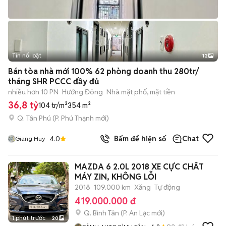
Tin nổi bật
12
+
2
Bán tòa nhà mới 100% 62 phòng doanh thu 280tr/
tháng SHR PCCC đầy đủ
nhiều hơn 10 PN
Hướng Đông
Nhà mặt phố, mặt tiền
36,8 tỷ
104 tr/m²
354 m²
Q. Tân Phú
(
P. Phú Thạnh
mới)
4.0
Bấm để hiện số
Chat
Giang Huy
MAZDA 6 2.0L 2018 XE CỰC CHẤT
MÁY ZIN, KHÔNG LỖI
2018
109.000 km
Xăng
Tự động
419.000.000 đ
Q. Bình Tân
(
P. An Lạc
mới)
1 phút trước
20