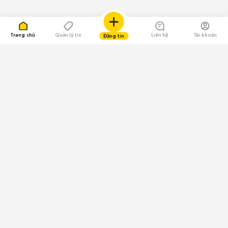
Trang chủ
Quản lý tin
Liên hệ
Tài khoản
Đăng tin
109.000 Bình chọn
Tải ứng dụng Chợ Tốt
Về Chợ Tốt
Quy chế sàn
Chính sách bảo mật
Giải quyết tranh chấp
CÔNG TY TNHH CHỢ TỐT - Người đại diện theo pháp luật:
Nguyễn Trọng Tấn; GPDKKD: 0312120782 do Sở KH & ĐT TP.HCM cấp ngày
11/01/2013;
GPMXH: 185/GP-BTTTT do Bộ Thông tin và Truyền thông
cấp ngày 09/07/2024 - Chịu trách nhiệm
nội dung: Trần Hoàng Ly.
Chính sách sử dụng
Địa chỉ: Tầng 18, Toà nhà UOA, Số 6 đường Tân Trào, Phường Tân Mỹ,
Thành phố Hồ Chí Minh, Việt Nam;