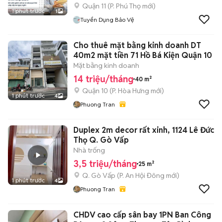
Quận 11
(
P. Phú Thọ
mới)
1 phút trước
1
Tuyển Dụng Bảo Vệ
Cho thuê mặt bằng kinh doanh DT
40m2 mặt tiền 71 Hồ Bá Kiện Quận 10
Mặt bằng kinh doanh
14 triệu/tháng
40 m²
Quận 10
(
P. Hòa Hưng
mới)
1 phút trước
4
Phuong Tran
Duplex 2m decor rất xinh, 1124 Lê Đức
Thọ Q. Gò Vấp
Nhà trống
3,5 triệu/tháng
25 m²
Q. Gò Vấp
(
P. An Hội Đông
mới)
1 phút trước
4
Phuong Tran
CHDV cao cấp sân bay 1PN Ban Công