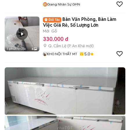
Giang Nhân Sự GHN
Bàn Văn Phòng, Bàn Làm
Việc Giá Rẻ, Số Lượng Lớn
Mới
Gỗ
330.000 đ
Q. Cẩm Lệ
(
P. An Khê
mới)
1 phút trước
6
5.0
KHO NỘI THẤT MT