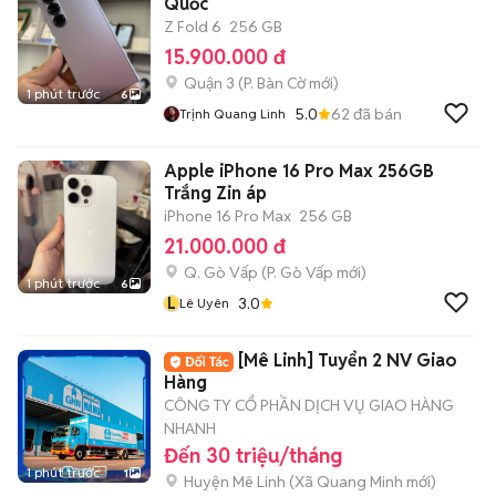
Quốc
Z Fold 6
256 GB
15.900.000 đ
Quận 3
(
P. Bàn Cờ
mới)
1 phút trước
6
5.0
62
đã bán
Trịnh Quang Linh
Apple iPhone 16 Pro Max 256GB
Trắng Zin áp
iPhone 16 Pro Max
256 GB
21.000.000 đ
Q. Gò Vấp
(
P. Gò Vấp
mới)
1 phút trước
6
L
3.0
Lê Uyên
[Mê Linh] Tuyển 2 NV Giao
Hàng
CÔNG TY CỔ PHẦN DỊCH VỤ GIAO HÀNG
NHANH
Đến 30 triệu/tháng
1 phút trước
1
Huyện Mê Linh
(
Xã Quang Minh
mới)