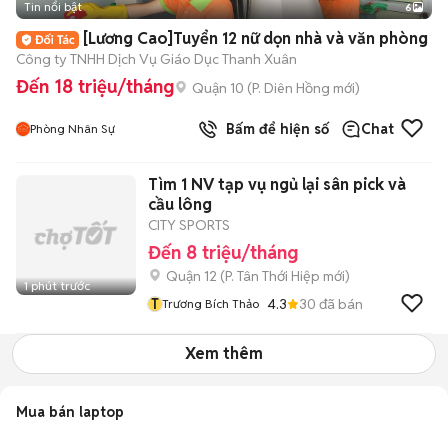
Tin nổi bật
6
+
2
[Lương Cao]Tuyển 12 nữ dọn nhà và văn phòng
Công ty TNHH Dịch Vụ Giáo Dục Thanh Xuân
Đến 18 triệu/tháng
Quận 10
(
P. Diên Hồng
mới)
Bấm để hiện số
Chat
Phòng Nhân Sự
Tìm 1 NV tạp vụ ngủ lại sân pick và
cầu lông
CITY SPORTS
Đến 8 triệu/tháng
Quận 12
(
P. Tân Thới Hiệp
mới)
1 phút trước
T
4.3
30
đã bán
Trương Bích Thảo
Xem thêm
Mua bán laptop