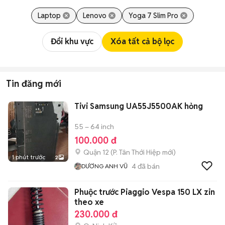
Laptop
Lenovo
Yoga 7 Slim Pro
Đổi khu vực
Xóa tất cả bộ lọc
Tin đăng mới
Tivi Samsung UA55J5500AK hỏng
55 – 64 inch
100.000 đ
Quận 12
(
P. Tân Thới Hiệp
mới)
1 phút trước
2
4
đã bán
DƯƠNG ANH VŨ
Phuộc trước Piaggio Vespa 150 LX zin
theo xe
230.000 đ