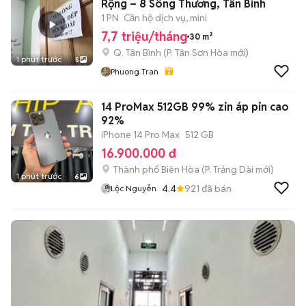
Rộng – 8 Sông Thương, Tân Bình
1 PN
Căn hộ dịch vụ, mini
7,7 triệu/tháng
30 m²
Q. Tân Bình
(
P. Tân Sơn Hòa
mới)
1 phút trước
5
Phuong Tran
14 ProMax 512GB 99% zin áp pin cao
92%
iPhone 14 Pro Max
512 GB
16.900.000 đ
Thành phố Biên Hòa
(
P. Trảng Dài
mới)
1 phút trước
6
4.4
921
đã bán
Lộc Nguyễn