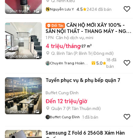
Q. Ninh Kiều
N
4.5
2424
đã bán
Nguyễn Lưu Y
1 phút trước
9
CĂN HỘ MỚI XÂY 100% -
SẴN NỘI THẤT - THANG MÁY - NGAY
ĐH HỒNG BÀNG
1 PN
Căn hộ dịch vụ, mini
4 triệu/tháng
27 m²
Q. Bình Tân
(
P. Bình Trị Đông
mới)
1 phút trước
9
18
đã
5.0
Chuyên Trang Hoàng
bán
Sơn
Tuyển phục vụ & phụ bếp quận 7
Buffet Cung Đình
Đến 12 triệu/giờ
Quận 7
(
P. Tân Thuận
mới)
1 phút trước
6
1
đã bán
Buffet Cung Đình
Samsung Z Fold 6 256GB Xám Hàn