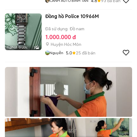
4.8
93
đã bán
CẢNH AUTO BÌNH TÂN
Đồng hồ Police 10966M
Đã sử dụng
Đồ nam
1.000.000 đ
Huyện Hóc Môn
1 phút trước
3
5.0
25
đã bán
Nguyễn