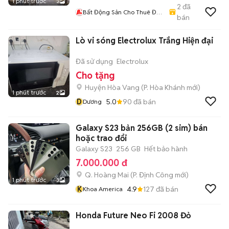
1 phút trước
3
2
đã
Bất Động Sản Cho Thuê Đà
bán
Nẵng
Lò vi sóng Electrolux Trắng Hiện đại
Đã sử dụng
Electrolux
Cho tặng
Huyện Hòa Vang
(
P. Hòa Khánh
mới)
1 phút trước
2
D
5.0
90
đã bán
Dương
Galaxy S23 bản 256GB (2 sim) bán
hoặc trao đổi
Galaxy S23
256 GB
Hết bảo hành
7.000.000 đ
Q. Hoàng Mai
(
P. Định Công
mới)
1 phút trước
3
K
4.9
127
đã bán
Khoa America
Honda Future Neo Fi 2008 Đỏ