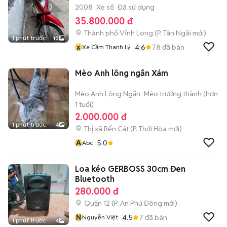
2008
Xe số
Đã sử dụng
35.800.000 đ
Thành phố Vĩnh Long
(
P. Tân Ngãi
mới)
1 phút trước
10
x
4.6
78
đã bán
Xe Cầm Thanh Lý
Mèo Anh lông ngắn Xám
Mèo Anh Lông Ngắn
Mèo trưởng thành (hơn
1 tuổi)
2.000.000 đ
1 phút trước
4
Thị xã Bến Cát
(
P. Thới Hòa
mới)
A
5.0
Abc
Loa kéo GERBOSS 30cm Đen
Bluetooth
280.000 đ
Quận 12
(
P. An Phú Đông
mới)
N
4.5
7
đã bán
Nguyễn Việt
1 phút trước
4