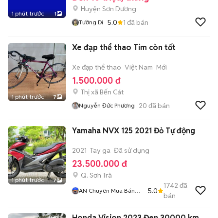
Huyện Sơn Dương
1 phút trước
1
5.0
1
đã bán
Tường Di
Xe đạp thể thao Tím còn tốt
Xe đạp thể thao
Việt Nam
Mới
1.500.000 đ
Thị xã Bến Cát
1 phút trước
7
20
đã bán
Nguyễn Đức Phương
Yamaha NVX 125 2021 Đỏ Tự động
2021
Tay ga
Đã sử dụng
23.500.000 đ
Q. Sơn Trà
1 phút trước
7
1742
đã
5.0
AN Chuyên Mua Bán
bán
Xe Máy Cũ Tại 386 Ngô
Quyền Sơn Trà Đà
Honda Vision 2023 Đen 30000 km
Nẵng BÁN XE TRẢ GÓP