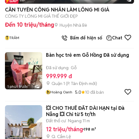
1
CẦN TUYỂN CÔNG NHÂN LÀM LÔNG MI GIẢ
CÔNG TY LÔNG MI GIẢ THẾ GIỚI ĐẸP
Đến 10 triệu/tháng
Huyện Nhà Bè
T
Bấm để hiện số
Chat
TRÂM
Bàn học trẻ em Gỗ Hồng Đã sử dụng
Đã sử dụng
Gỗ
999.999 đ
Quận 1
(
P. Tân Định
mới)
1 phút trước
4
h
5.0
10
đã bán
Hoàng Oanh
💥 CHO THUÊ ĐẤT DÀI HẠN tại Đà
Nẵng 💥 Chỉ từ 5 tr/th
Đất thổ cư
Ngang 11 m
12 triệu/tháng
198 m²
Q. Cẩm Lệ