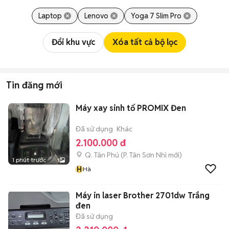
Laptop
Lenovo
Yoga 7 Slim Pro
Đổi khu vực
Xóa tất cả bộ lọc
Tin đăng mới
Máy xay sinh tố PROMIX Đen
Đã sử dụng
Khác
2.100.000 đ
Q. Tân Phú
(
P. Tân Sơn Nhì
mới)
1 phút trước
1
H
Hà
Máy in laser Brother 2701dw Trắng
đen
Đã sử dụng