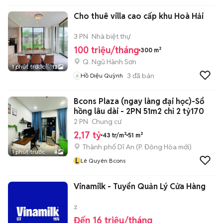
Cho thuê villa cao cấp khu Hoà Hải
3 PN
Nhà biệt thự
100 triệu/tháng
300 m²
Q. Ngũ Hành Sơn
1 phút trước
12
3
đã bán
Hồ Diệu Quỳnh
Bcons Plaza (ngay làng đại học)-Sổ
hồng lâu dài - 2PN 51m2 chỉ 2 tỷ170
2 PN
Chung cư
2,17 tỷ
43 tr/m²
51 m²
Thành phố Dĩ An
(
P. Đông Hòa
mới)
1 phút trước
8
L
Lê Quyên Bcons
Vinamilk - Tuyển Quản Lý Cửa Hàng
z
Đến 16 triệu/tháng