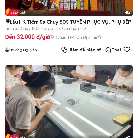
Tin nổi bật
4
🎥Lẩu HK Tiêm Sa Chuỷ 80S TUYỂN PHỤC VỤ, PHỤ BẾP
Tiêm Sa Chủy 80S Hotpot HK Chi nhánh Q1
Đến 32.000 đ/giờ
Quận 1
(
P. Tân Định
mới)
Bấm để hiện số
Chat
Phương Nguyễn
Tin nổi bật