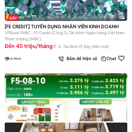
Tin nổi bật
6
+
2
[FE CREDIT] TUYỂN DỤNG NHÂN VIÊN KINH DOANH
VPBank SMBC - FE Credit (Công Ty Tài chính Ngân hàng Việt Nam
Thịnh Vượng SMBC)
Đến 40 triệu/tháng
Q. Tân Bình
(
P. Bảy Hiền
mới)
Bấm để hiện số
Chat
Lê Minh