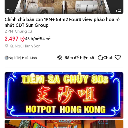
Tin nổi bật
5
Chính chủ bán căn 1PN+ 54m2 FourS view pháo hoa rẻ
nhất CĐT Sun Group
2 PN
Chung cư
2,497 tỷ
46 tr/m²
54 m²
Q. Ngũ Hành Sơn
Bấm để hiện số
Chat
Ngô Thị Hoài Linh