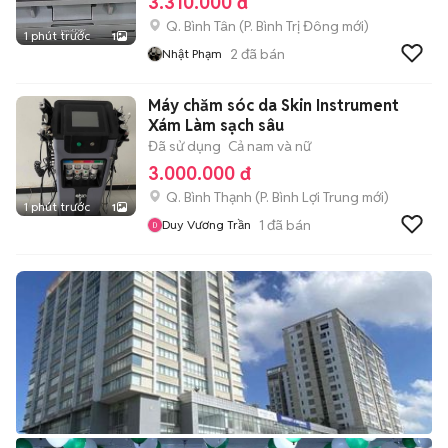
3.310.000 đ
Q. Bình Tân
(
P. Bình Trị Đông
mới)
1 phút trước
1
2
đã bán
Nhật Phạm
Máy chăm sóc da Skin Instrument
Xám Làm sạch sâu
Đã sử dụng
Cả nam và nữ
3.000.000 đ
Q. Bình Thạnh
(
P. Bình Lợi Trung
mới)
1 phút trước
1
1
đã bán
Duy Vương Trần