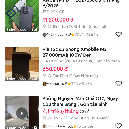
Xiaomi Mi 17T 12GB/256GB bh hãng
6/2028
17T
256 GB
11.200.000 đ
Q. Bình Tân
(
P. Bình Trị Đông
mới)
1 phút trước
6
4.9
2072
đã bán
Thành Loc
Pin sạc dự phòng Xmobile M3
27.000mAh 100W Đen
Đã sử dụng (chưa sửa chữa)
Hết bảo hành
650.000 đ
Q. Tân Bình
(
P. Bảy Hiền
mới)
1 phút trước
3
4.8
350
đã bán
Mai Phú
Phòng Nguyễn Văn Quá Q12, Ngay
Cầu tham lương , Gần tân bình
4,1 triệu/tháng
35 m²
Quận 12
(
P. Đông Hưng Thuận
mới)
5.0
15
đã bán
Hùng Phạm
1 phút trước
4