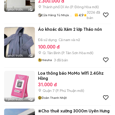
2.300.000 đ
Thành phố Dĩ An
(
P. Đông Hòa
mới)
1 phút trước
2
3226
đã
4.9
Cửa Hàng Tủ Nhựa
bán
Đài Loan Hoàng
Quân
Áo khoác dù Xám 2 lớp Tháo nón
Đã sử dụng
Cả nam và nữ
100.000 đ
Q. Tân Bình
(
P. Tân Sơn Hòa
mới)
1 phút trước
3
h
3
đã bán
Hieuha
Loa thông báo MoMo Wifi 2.4Ghz
Hồng
31.000 đ
Quận 7
(
P. Phú Thuận
mới)
Đ
Đoàn Thanh Nhật
1 phút trước
4
❇️Cho thuê xưởng 3000m Uyên Hưng