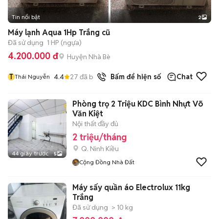
Tin nổi bật
2
Máy lạnh Aqua 1Hp Trắng cũ
Đã sử dụng
1 HP (ngựa)
4.200.000 đ
Huyện Nhà Bè
T
4.4
27
đã bán
Bấm để hiện số
Chat
Thái Nguyễn
Phòng trọ 2 Triệu KDC Bình Nhựt Võ
Văn Kiệt
Nội thất đầy đủ
2 triệu/tháng
Q. Ninh Kiều
44 giây trước
5
Cộng Đồng Nhà Đất
Máy sấy quần áo Electrolux 11kg
Trắng
Đã sử dụng
> 10 kg