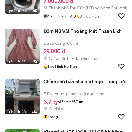
7.000.000 đ
Thành phố Thủ Đức
(
P. Tăng Nhơn Phú
mới)
1 phút trước
4
4.0
811
đã bán
Nam Huỳnh
Đầm Nữ Vải Thoáng Mát Thanh Lịch
Đã sử dụng
Đồ nữ
29.000 đ
Q. Tân Bình
(
P. Tân Bình
mới)
1 phút trước
1
Bao Minh Ho Tran
Chính chủ bán nhà mặt ngõ Trung Lực
5 PN
Hướng Nam
Nhà ngõ, hẻm
3,7 tỷ
65 tr/m²
57 m²
Q. Hải An
1 phút trước
6
T
Thắng