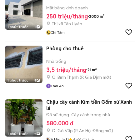
Mặt bằng kinh doanh
250 triệu/tháng
3000 m²
Thị xã Tân Uyên
1 phút trước
3
C
Chí Tâm
Phòng cho thuê
Nhà trống
3,5 triệu/tháng
21 m²
Q. Bình Thạnh
(
P. Gia Định
mới)
1 phút trước
5
Thai An
Chậu cây cảnh Kim tiền Gốm sứ Xanh
lá
Đã sử dụng
Cây cảnh trong nhà
580.000 đ
Q. Gò Vấp
(
P. An Hội Đông
mới)
1 phút trước
2
5.0
459
đã bán
A Hải