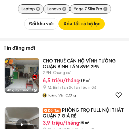
Laptop
Lenovo
Yoga 7 Slim Pro
Đổi khu vực
Xóa tất cả bộ lọc
Tin đăng mới
CHO THUÊ CĂN HỘ VĨNH TƯỜNG
QUẬN BÌNH TÂN 89M 2PN
2 PN
Chung cư
6,5 triệu/tháng
89 m²
Q. Bình Tân
(
P. Tân Tạo
mới)
40 giây trước
5
H
Hoàng Văn Cường
PHÒNG TRỌ FULL NỘI THẤT
QUẬN 7 GIÁ RẺ
3,9 triệu/tháng
25 m²