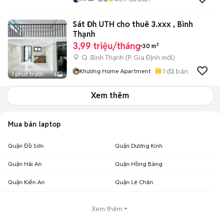
Sát Đh UTH cho thuê 3.xxx , Bình
Thạnh
3,99 triệu/tháng
30 m²
Q. Bình Thạnh
(
P. Gia Định
mới)
1
đã bán
Khương Home Apartment
1 phút trước
5
Xem thêm
Mua bán laptop
Quận Đồ Sơn
Quận Dương Kinh
Quận Hải An
Quận Hồng Bàng
Quận Kiến An
Quận Lê Chân
Xem thêm