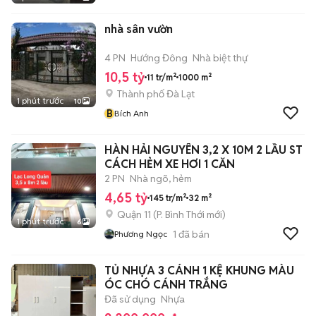
nhà sân vườn
4 PN
Hướng Đông
Nhà biệt thự
10,5 tỷ
11 tr/m²
1000 m²
Thành phố Đà Lạt
1 phút trước
10
B
Bích Anh
HÀN HẢI NGUYÊN 3,2 X 10M 2 LẦU ST
CÁCH HẺM XE HƠI 1 CĂN
2 PN
Nhà ngõ, hẻm
4,65 tỷ
145 tr/m²
32 m²
Quận 11
(
P. Bình Thới
mới)
1 phút trước
6
1
đã bán
Phương Ngọc
TỦ NHỰA 3 CÁNH 1 KỆ KHUNG MÀU
ÓC CHÓ CÁNH TRẮNG
Đã sử dụng
Nhựa