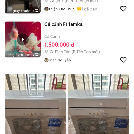
Quận 7
(
P. Phú Thuận
mới)
1
đã bán
Thiện Cho Thuê
40 giây trước
5
Cá cảnh F1 famka
Cá Cảnh
1.500.000 đ
Q. Bình Tân
(
P. Tân Tạo
mới)
42 giây trước
2
Phán Nguyễn