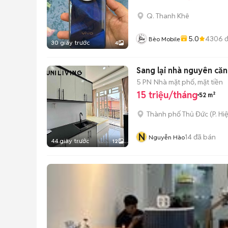
Q. Thanh Khê
5.0
4306
đ
Bèo Mobile
30 giây trước
4
Sang lại nhà nguyên că
5 PN
Nhà mặt phố, mặt tiền
15 triệu/tháng
52 m²
Thành phố Thủ Đức
(
P. Hi
N
14
đã bán
Nguyễn Hào
44 giây trước
12