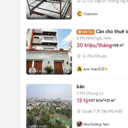
Q. Gò Vấp
(
P. Thông Tây 
C
Chennnn
1 phút trước
1
Cần cho thuê 
6 PN
Nhà ngõ, hẻm
30 triệu/tháng
108 m²
Q. Phú Nhuận
A
5.0
Anh Toàn
1 phút trước
6
bán
2 PN
Chung cư
13 tỷ
107 tr/m²
121 m²
Quận 7
(
P. Tân Mỹ
mới)
Như Dương Tâm
1 phút trước
1