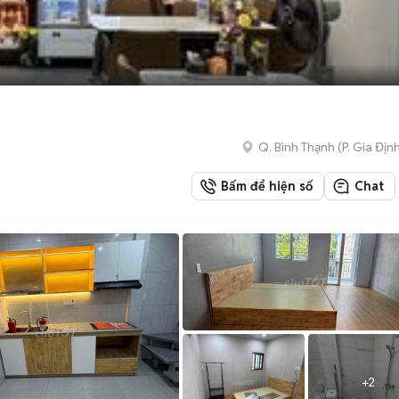
Q. Bình Thạnh
(
P. Gia Địn
Bấm để hiện số
Chat
+
2