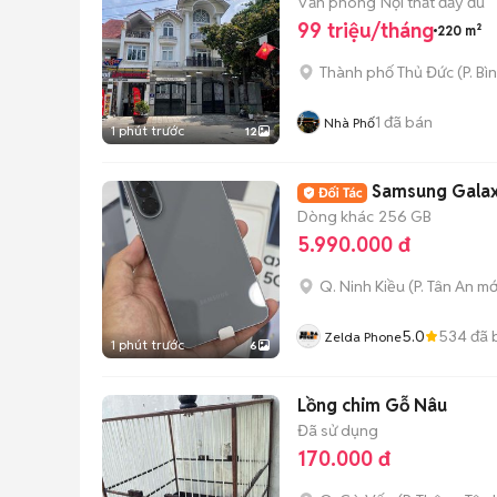
Văn phòng
Nội thất đầy đủ
99 triệu/tháng
220 m²
Thành phố Thủ Đức
(
P. Bì
1
đã bán
Nhà Phố
1 phút trước
12
Samsung Gala
Dòng khác
256 GB
5.990.000 đ
Q. Ninh Kiều
(
P. Tân An
mớ
5.0
534
đã 
Zelda Phone
1 phút trước
6
Lồng chim Gỗ Nâu
Đã sử dụng
170.000 đ