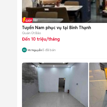
Tin nổi bật
Tuyển Nam phục vụ tại Bình Thạnh
Quán Út Bảo
Đến 10 triệu/tháng
5
đã bán
Mi Nguyễn