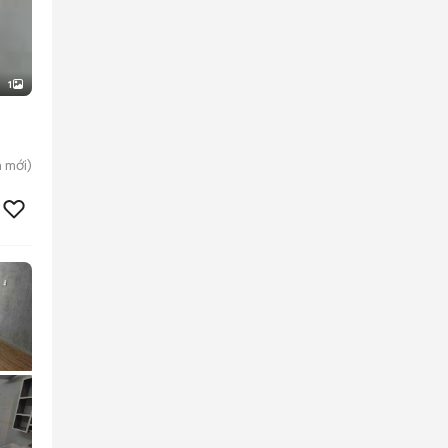
1
h
mới)