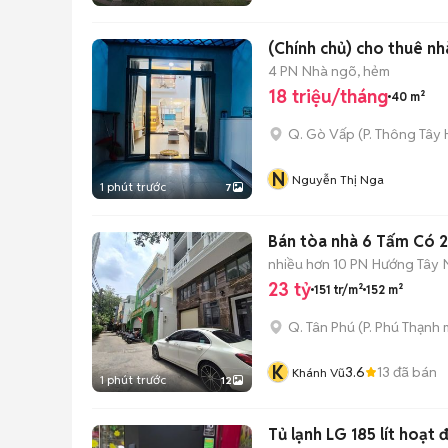
(Chính chủ) cho thuê n
4 PN
Nhà ngõ, hẻm
18 triệu/tháng
40 m²
Q. Gò Vấp
(
P. Thông Tây 
N
Nguyễn Thị Nga
1 phút trước
7
Bán tòa nhà 6 Tấm Có 2
nhiều hơn 10 PN
Hướng Tây
23 tỷ
151 tr/m²
152 m²
Q. Tân Phú
(
P. Phú Thạnh
m
K
3.6
13
đã bán
Khánh Vũ
1 phút trước
12
Tủ lạnh LG 185 lít hoạt