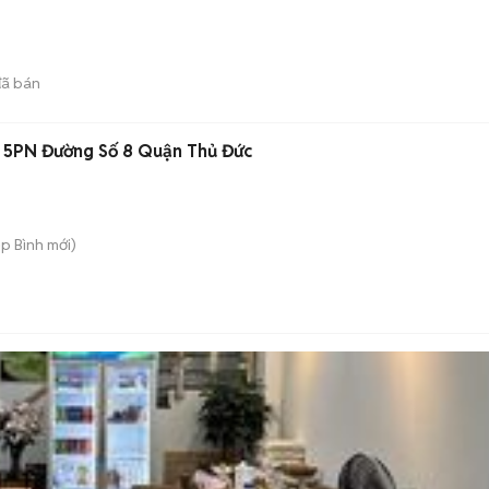
ã bán
n 5PN Đường Số 8 Quận Thủ Đức
ệp Bình
mới)