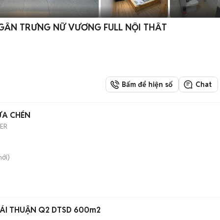
 GẦN TRƯNG NỮ VƯƠNG FULL NỘI THẤT
Bấm để hiện số
Chat
ỬA CHÉN
ER
ới)
HÁI THUẬN Q2 DTSD 600m2