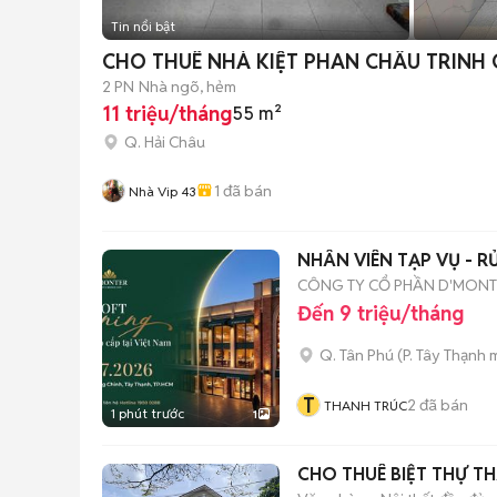
Tin nổi bật
CHO THUÊ NHÀ KIỆT PHAN CHÂU TRINH
2 PN
Nhà ngõ, hẻm
11 triệu/tháng
55 m²
Q. Hải Châu
1
đã bán
Nhà Vip 43
NHÂN VIÊN TẠP VỤ - R
CÔNG TY CỔ PHẦN D'MONT
Đến 9 triệu/tháng
Q. Tân Phú
(
P. Tây Thạnh
m
T
2
đã bán
THANH TRÚC
1 phút trước
1
CHO THUÊ BIỆT THỰ T