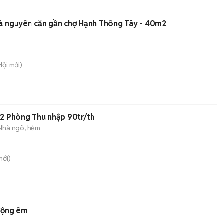
hà nguyên căn gần chợ Hạnh Thông Tây - 40m2
Hội
mới)
2 Phòng Thu nhập 90tr/th
Nhà ngõ, hẻm
ới)
 động êm