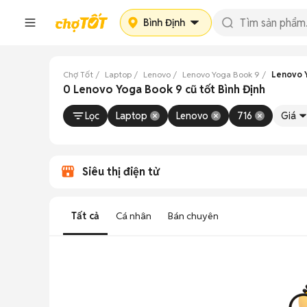
Bình Định
Chợ Tốt
Laptop
Lenovo
Lenovo Yoga Book 9
Lenovo Y
0 Lenovo Yoga Book 9 cũ tốt Bình Định
Lọc
Laptop
Lenovo
716
Giá
Siêu thị điện tử
Tất cả
Cá nhân
Bán chuyên