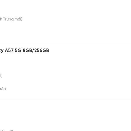
nh Trưng
mới)
xy A57 5G 8GB/256GB
i)
bán