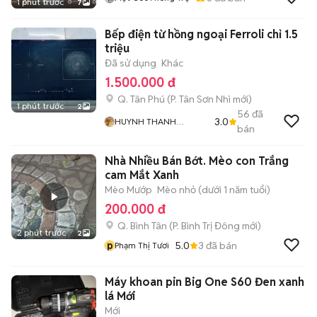
1 phút trước
7
Bếp điện từ hồng ngoại Ferroli chỉ 1.5
triệu
Đã sử dụng
Khác
1.500.000 đ
Q. Tân Phú
(
P. Tân Sơn Nhì
mới)
1 phút trước
2
56
đã
3.0
HUYNH THANH
bán
NHANH
Nhà Nhiều Bán Bớt. Mèo con Trắng
cam Mắt Xanh
Mèo Mướp
Mèo nhỏ (dưới 1 năm tuổi)
200.000 đ
Q. Bình Tân
(
P. Bình Trị Đông
mới)
2 phút trước
2
p
5.0
3
đã bán
Phạm Thị Tươi
Máy khoan pin Big One S60 Đen xanh
lá Mới
Mới