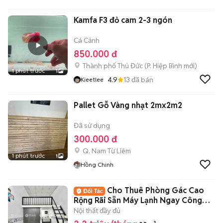
Kamfa F3 đỏ cam 2-3 ngón
Cá Cảnh
850.000 đ
Thành phố Thủ Đức
(
P. Hiệp Bình
mới)
1 phút trước
1
4.9
13
đã bán
Kieetlee
Pallet Gỗ Vàng nhạt 2mx2m2
Đã sử dụng
300.000 đ
Q. Nam Từ Liêm
1 phút trước
1
Hồng Chinh
Cho Thuê Phòng Gác Cao
Rộng Rãi Sẵn Máy Lạnh Ngay Công
Viên Đầm Sen
Nội thất đầy đủ