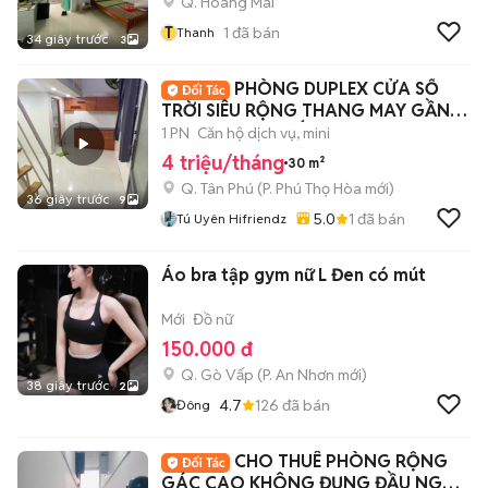
Q. Hoàng Mai
T
1
đã bán
Thanh
34 giây trước
3
PHÒNG DUPLEX CỬA SỔ
TRỜI SIÊU RỘNG THANG MAY GẦN
ĐẠI HỌC VĂN HIẾN
1 PN
Căn hộ dịch vụ, mini
4 triệu/tháng
30 m²
Q. Tân Phú
(
P. Phú Thọ Hòa
mới)
36 giây trước
9
5.0
1
đã bán
Tú Uyên Hifriendz
Áo bra tập gym nữ L Đen có mút
Mới
Đồ nữ
150.000 đ
Q. Gò Vấp
(
P. An Nhơn
mới)
38 giây trước
2
4.7
126
đã bán
Đông
CHO THUÊ PHÒNG RỘNG
GÁC CAO KHÔNG ĐỤNG ĐẦU NGAY