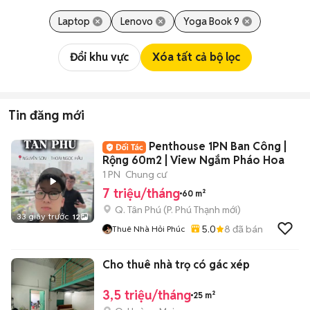
Laptop
Lenovo
Yoga Book 9
Đổi khu vực
Xóa tất cả bộ lọc
Tin đăng mới
Penthouse 1PN Ban Công |
Rộng 60m2 | View Ngắm Pháo Hoa
1 PN
Chung cư
7 triệu/tháng
60 m²
Q. Tân Phú
(
P. Phú Thạnh
mới)
33 giây trước
12
5.0
8
đã bán
Thuê Nhà Hỏi Phúc
Cho thuê nhà trọ có gác xép
3,5 triệu/tháng
25 m²