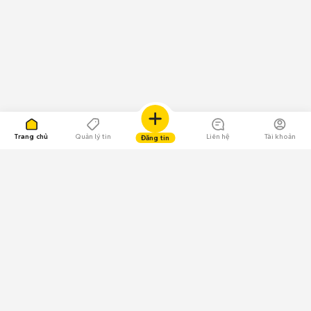
Trang chủ
Quản lý tin
Liên hệ
Tài khoản
Đăng tin
109.000 Bình chọn
Tải ứng dụng Chợ Tốt
Về Chợ Tốt
Quy chế sàn
Chính sách bảo mật
Giải quyết tranh chấp
CÔNG TY TNHH CHỢ TỐT - Người đại diện theo pháp luật: