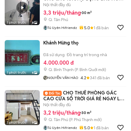
ĐẠI HỌC VĂN HIẾN
Nội thất đầy đủ
3,3 triệu/tháng
30 m²
Q. Tân Phú
1 phút trước
8
5.0
1
đã bán
Tú Uyên Hifriendz
Khánh Mừng thọ
Đã sử dụng
Đồ trang trí trong nhà
4.000.000 đ
Q. Bình Thạnh
(
P. Bình Quới
mới)
1 phút trước
6
4.2
341
đã bán
NGUYỄN VĂN HÀO
CHO THUÊ PHÒNG GÁC
CAO CỬA SỔ TRỜI GIÁ RẺ NGAY LUỸ
BÁN BÍCH, TÂN PHÚ
Nội thất đầy đủ
3,2 triệu/tháng
30 m²
Q. Tân Phú
(
P. Phú Thạnh
mới)
1 phút trước
9
5.0
1
đã bán
Tú Uyên Hifriendz