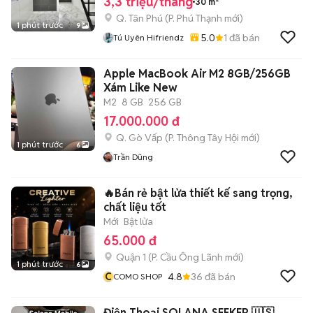
3,3 triệu/tháng
30 m²
Q. Tân Phú
(
P. Phú Thạnh
mới)
1 phút trước
9
5.0
1
đã bán
Tú Uyên Hifriendz
Apple MacBook Air M2 8GB/256GB
Xám Like New
M2
8 GB
256 GB
17.000.000 đ
Q. Gò Vấp
(
P. Thông Tây Hội
mới)
1 phút trước
6
Trần Dũng
🔥Bán rẻ bật lửa thiết kế sang trọng,
chất liệu tốt
Mới
Bật lửa
65.000 đ
Quận 1
(
P. Cầu Ông Lãnh
mới)
1 phút trước
6
C
4.8
36
đã bán
COMO SHOP
Điện Thoại SOLANA SEEKER 🇺🇸