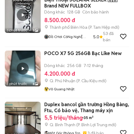
Brand NEW FULLBOX
Dòng khác
128 GB
Còn bảo hành
8.500.000 đ
Thành phố Biên Hòa
(
P. Tam Hiệp
mới)
1 phút trước
5
53
đã
5.0
Đồ CHơi CôNg NghỆ
bán
ORIGINAL
POCO X7 5G 256GB Bạc Like New
Dòng khác
256 GB
7-12 tháng
4.200.000 đ
Q. Phú Nhuận
(
P. Cầu Kiệu
mới)
1 phút trước
6
V
Võ Quang Nhật
Duplex bancol gần trường Hồng Bàng,
Ftu, Có bảo vệ, Thang máy xịn
5,5 triệu/tháng
35 m²
Q. Bình Thạnh
(
P. Bình Lợi Trung
mới)
3
đã bán
Một Góc Phòng Trọ