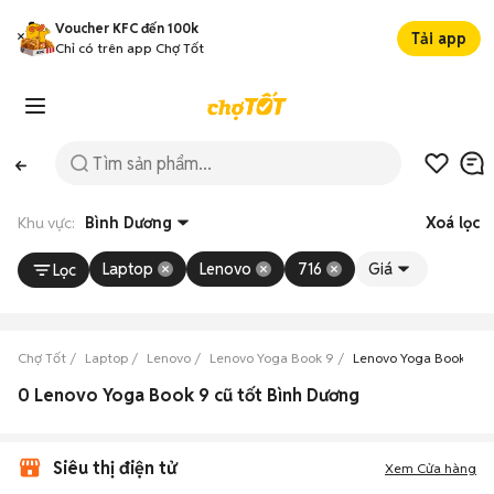
Voucher KFC đến 100k
Tải app
Chỉ có trên app Chợ Tốt
Khu vực:
Bình Dương
Xoá lọc
Laptop
Lenovo
716
Giá
Lọc
Chợ Tốt
Laptop
Lenovo
Lenovo Yoga Book 9
Lenovo Yoga Book 9 B
0 Lenovo Yoga Book 9 cũ tốt Bình Dương
Siêu thị điện tử
Xem Cửa hàng