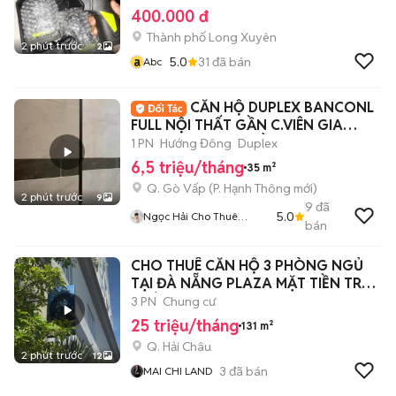
400.000 đ
Thành phố Long Xuyên
2 phút trước
2
a
5.0
31
đã bán
Abc
CĂN HỘ DUPLEX BANCONL
FULL NỘI THẤT GẦN C.VIÊN GIA
ĐỊNH_PHẠM VĂN ĐỒNG
1 PN
Hướng Đông
Duplex
6,5 triệu/tháng
35 m²
Q. Gò Vấp
(
P. Hạnh Thông
mới)
2 phút trước
9
9
đã
5.0
Ngọc Hải Cho Thuê
bán
Phòng
CHO THUÊ CĂN HỘ 3 PHÒNG NGỦ
TẠI ĐÀ NẴNG PLAZA MẶT TIỀN TRẦN
PHÚ
3 PN
Chung cư
25 triệu/tháng
131 m²
Q. Hải Châu
2 phút trước
12
3
đã bán
MAI CHI LAND