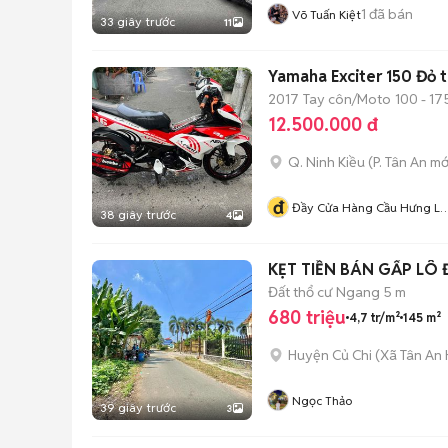
1
đã bán
Võ Tuấn Kiệt
33 giây trước
11
Yamaha Exciter 150 Đỏ 
2017
Tay côn/Moto
100 - 17
12.500.000 đ
Q. Ninh Kiều
(
P. Tân An
mớ
đ
Đầy Cửa Hàng Cầu Hưng Lợ
38 giây trước
4
Nk Cần Thơ
KẸT TIỀN BÁN GẤP LÔ 
Đất thổ cư
Ngang 5 m
680 triệu
4,7 tr/m²
145 m²
Huyện Củ Chi
(
Xã Tân An 
Ngọc Thảo
39 giây trước
3