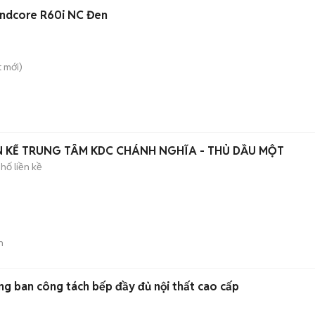
undcore R60i NC Đen
t
mới)
ÊN KẾ TRUNG TÂM KDC CHÁNH NGHĨA - THỦ DẦU MỘT
hố liền kề
n
ng ban công tách bếp đầy đủ nội thất cao cấp