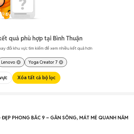
kết quả phù hợp tại Bình Thuận
hay đổi khu vực tìm kiếm để xem nhiều kết quả hơn
Lenovo
Yoga Creator 7
 vực
Xóa tất cả bộ lọc
CHO THUÊ NHÀ 2 TẦNG ĐẸP PHONG BẮC 9 – GẦN SÔNG, MÁT MẺ QUANH NĂM