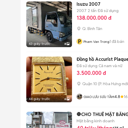
Isuzu 2007
2007
2 tấn
Đã sử dụng
138.000.000 đ
Q. Bình Tân
P
1
đã bán
Pham Van Trong
43 giây trước
8
Đồng hồ Accurist Plaqu
Đã sử dụng
Cả nam và nữ
3.500.000 đ
Quận 10
(
P. Hòa Hưng
mới
4.8
1
GIAO LƯU SƯU TẦM
44 giây trước
6
🛑CHO THUÊ MẶT BẰNG
Mặt bằng kinh doanh