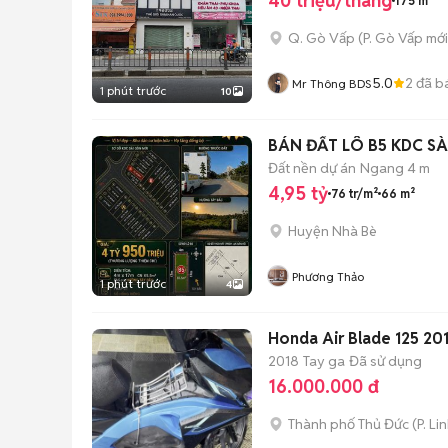
40 triệu/tháng
175 m²
Q. Gò Vấp
(
P. Gò Vấp
mới
5.0
2
đã b
Mr Thông BDS
1 phút trước
10
BÁN ĐẤT LÔ B5 KDC SÀ
Đất nền dự án
Ngang 4 m
4,95 tỷ
76 tr/m²
66 m²
Huyện Nhà Bè
Phương Thảo
1 phút trước
4
Honda Air Blade 125 2
2018
Tay ga
Đã sử dụng
16.000.000 đ
Thành phố Thủ Đức
(
P. Li