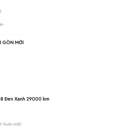
)
án
I GÒN MỚI
018 Đen Xanh 29000 km
nh Xuân
mới)