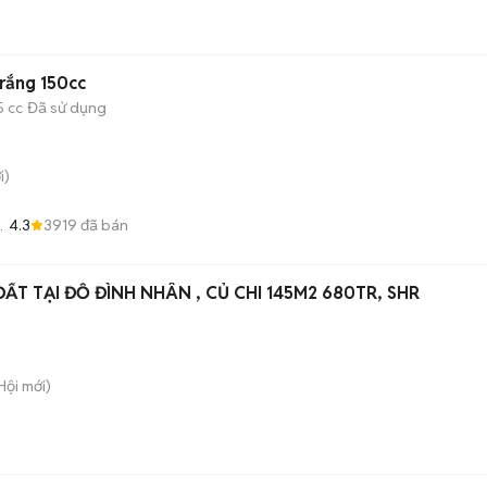
trắng 150cc
5 cc
Đã sử dụng
i)
4.3
3919
đã bán
i
ĐẤT TẠI ĐỖ ĐÌNH NHÂN , CỦ CHI 145M2 680TR, SHR
Hội
mới)