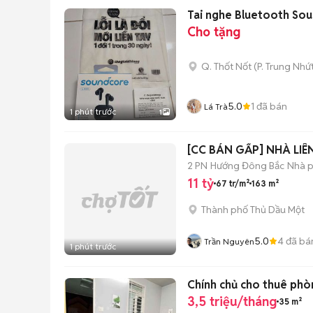
Tai nghe Bluetooth So
Cho tặng
Q. Thốt Nốt
(
P. Trung Nhứ
5.0
1
đã bán
Lá Trà
1 phút trước
1
[CC BÁN GẤP] NHÀ LI
2 PN
Hướng Đông Bắc
Nhà p
11 tỷ
67 tr/m²
163 m²
Thành phố Thủ Dầu Một
5.0
4
đã bá
Trần Nguyên
1 phút trước
Chính chủ cho thuê phò
3,5 triệu/tháng
35 m²