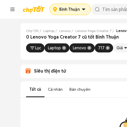
Bình Thuận
Chợ Tốt
Laptop
Lenovo
Lenovo Yoga Creator 7
Lenov
0 Lenovo Yoga Creator 7 cũ tốt Bình Thuận
Lọc
Laptop
Lenovo
717
Giá
Siêu thị điện tử
Tất cả
Cá nhân
Bán chuyên