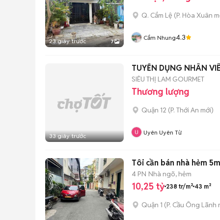
Q. Cẩm Lệ
(
P. Hòa Xuân
mớ
4.3
Cẩm Nhung
23 giây trước
7
TUYỂN DỤNG NHÂN VIÊ
SIÊU THỊ LAM GOURMET
Thương lượng
Quận 12
(
P. Thới An
mới)
Uyên Uyên Từ
33 giây trước
Tôi cần bán nhà hẻm 5m
4 PN
Nhà ngõ, hẻm
10,25 tỷ
238 tr/m²
43 m²
Quận 1
(
P. Cầu Ông Lãnh