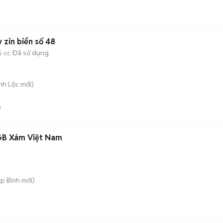
zin biển số 48
5 cc
Đã sử dụng
nh Lộc
mới)
n
GB Xám Việt Nam
ệp Bình
mới)