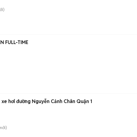
i)
N FULL-TIME
 xe hơi đường Nguyễn Cảnh Chân Quận 1
mới)