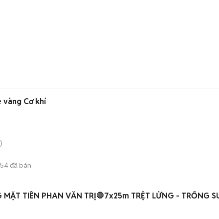
e vàng Cơ khí
)
654
đã bán
 MẶT TIỀN PHAN VĂN TRỊ🛑7x25m TRỆT LỬNG - TRỐNG 