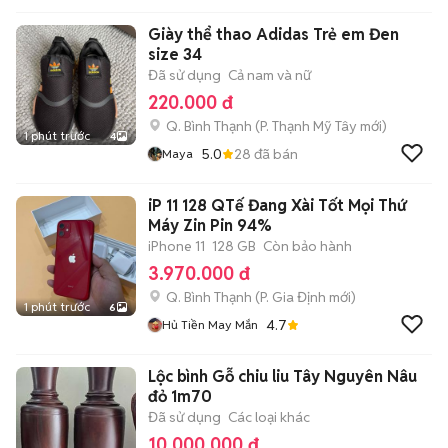
Giày thể thao Adidas Trẻ em Đen
size 34
Đã sử dụng
Cả nam và nữ
220.000 đ
Q. Bình Thạnh
(
P. Thạnh Mỹ Tây
mới)
1 phút trước
4
5.0
28
đã bán
Maya
iP 11 128 QTế Đang Xài Tốt Mọi Thứ
Máy Zin Pin 94%
iPhone 11
128 GB
Còn bảo hành
3.970.000 đ
Q. Bình Thạnh
(
P. Gia Định
mới)
1 phút trước
6
4.7
Hủ Tiền May Mắn
Lộc bình Gỗ chiu liu Tây Nguyên Nâu
đỏ 1m70
Đã sử dụng
Các loại khác
10.000.000 đ