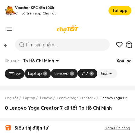
Voucher KFC đến 100k
Tải app
Chỉ có trên app Chợ Tốt
Khu vực:
Tp Hồ Chí Minh
Xoá lọc
Laptop
Lenovo
717
Giá
Lọc
Chợ Tốt
Laptop
Lenovo
Lenovo Yoga Creator 7
Lenovo Yoga Creator
0 Lenovo Yoga Creator 7 cũ tốt Tp Hồ Chí Minh
Siêu thị điện tử
Xem Cửa hàng