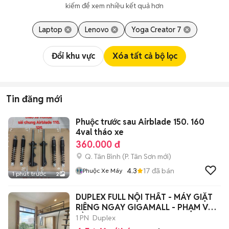
kiếm để xem nhiều kết quả hơn
Laptop
Lenovo
Yoga Creator 7
Đổi khu vực
Xóa tất cả bộ lọc
Tin đăng mới
Phuộc trước sau Airblade 150. 160
4val tháo xe
360.000 đ
Q. Tân Bình
(
P. Tân Sơn
mới)
4.3
17
đã bán
Phuộc Xe Máy
1 phút trước
2
DUPLEX FULL NỘI THẤT - MÁY GIẶT
RIÊNG NGAY GIGAMALL - PHẠM VĂN
ĐỒNG
1 PN
Duplex