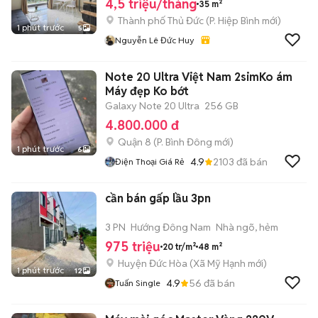
4,5 triệu/tháng
35 m²
Thành phố Thủ Đức
(
P. Hiệp Bình
mới)
1 phút trước
5
Nguyễn Lê Đức Huy
Note 20 Ultra Việt Nam 2simKo ám
Máy đẹp Ko bớt
Galaxy Note 20 Ultra
256 GB
4.800.000 đ
Quận 8
(
P. Bình Đông
mới)
1 phút trước
6
4.9
2103
đã bán
Điện Thoại Giá Rẻ
cần bán gấp lầu 3pn
3 PN
Hướng Đông Nam
Nhà ngõ, hẻm
975 triệu
20 tr/m²
48 m²
Huyện Đức Hòa
(
Xã Mỹ Hạnh
mới)
1 phút trước
12
4.9
56
đã bán
Tuấn Single