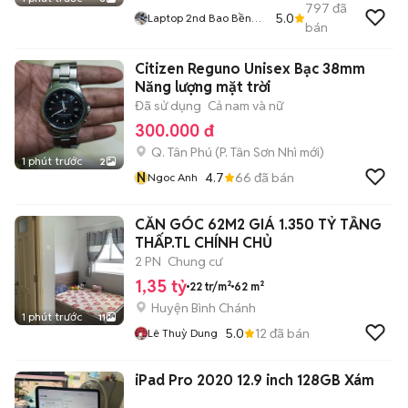
797
đã
5.0
Laptop 2nd Bao Bền
bán
Giá Rẻ
Citizen Reguno Unisex Bạc 38mm
Năng lượng mặt trời
Đã sử dụng
Cả nam và nữ
300.000 đ
Q. Tân Phú
(
P. Tân Sơn Nhì
mới)
1 phút trước
2
N
4.7
66
đã bán
Ngoc Anh
CĂN GÓC 62M2 GIÁ 1.350 TỶ TẦNG
THẤP.TL CHÍNH CHỦ
2 PN
Chung cư
1,35 tỷ
22 tr/m²
62 m²
Huyện Bình Chánh
1 phút trước
11
5.0
12
đã bán
Lê Thuỳ Dung
iPad Pro 2020 12.9 inch 128GB Xám