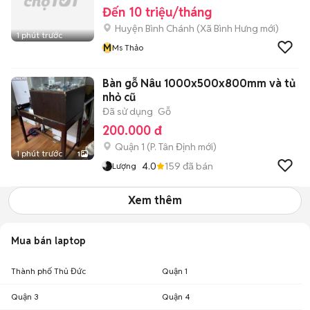
Đến 10 triệu/tháng
Huyện Bình Chánh
(
Xã Bình Hưng
mới)
1 phút trước
M
Ms Thảo
Bàn gỗ Nâu 1000x500x800mm và tủ
nhỏ cũ
Đã sử dụng
Gỗ
200.000 đ
Quận 1
(
P. Tân Định
mới)
1 phút trước
1
4.0
159
đã bán
Lượng
Xem thêm
Mua bán laptop
Thành phố Thủ Đức
Quận 1
Quận 3
Quận 4