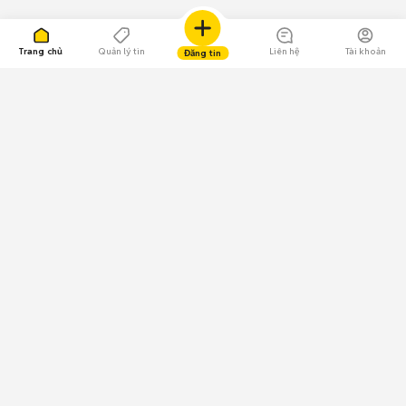
Trang chủ
Quản lý tin
Liên hệ
Tài khoản
Đăng tin
109.000 Bình chọn
Tải ứng dụng Chợ Tốt
Về Chợ Tốt
Quy chế sàn
Chính sách bảo mật
Giải quyết tranh chấp
CÔNG TY TNHH CHỢ TỐT - Người đại diện theo pháp luật:
Nguyễn Trọng Tấn; GPDKKD: 0312120782 do Sở KH & ĐT TP.HCM cấp ngày
11/01/2013;
GPMXH: 185/GP-BTTTT do Bộ Thông tin và Truyền thông
cấp ngày 09/07/2024 - Chịu trách nhiệm
nội dung: Trần Hoàng Ly.
Chính sách sử dụng
Địa chỉ: Tầng 18, Toà nhà UOA, Số 6 đường Tân Trào, Phường Tân Mỹ,
Thành phố Hồ Chí Minh, Việt Nam;
Email: trogiup@chotot.vn -