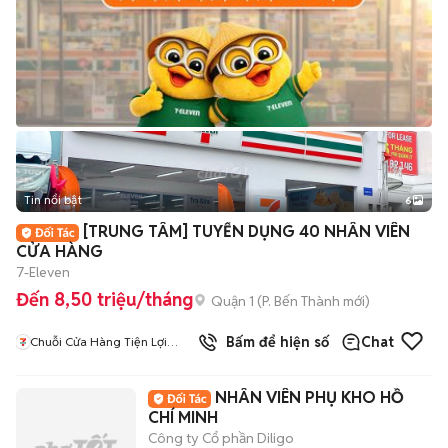
Tin nổi bật
6
+
2
[TRUNG TÂM] TUYỂN DỤNG 40 NHÂN VIÊN
CỬA HÀNG
7-Eleven
Đến 8,50 triệu/tháng
Quận 1
(
P. Bến Thành
mới)
2
đã bán
Bấm để hiện số
Chat
Chuỗi Cửa Hàng Tiện Lợi
7Eleven
NHÂN VIÊN PHỤ KHO HỒ
CHÍ MINH
Công ty Cổ phần Diligo