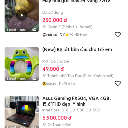
Máy mài góc Master Vàng 220V
Đã sử dụng
250.000 đ
Quận 3
(
P. Nhiêu Lộc
mới)
1 phút trước
4
5.0
29
đã bán
Phù Du
(New) Bệ lót bồn cầu cho trẻ em
Mới
Đồ cho bé
49.000 đ
Thành phố Thủ Đức
(
P. An Khánh
mới)
1 phút trước
1
S
11
đã bán
Suhao
Asus Gaming FX504, VGA 4GB,
15.6"FHD đẹp_Y hình
Intel Core i5
8 GB
500 GB
SSD
5.900.000 đ
Q. Thanh Khê
1 phút trước
6