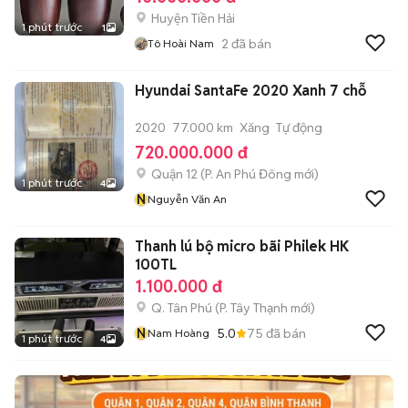
Huyện Tiền Hải
1 phút trước
1
2
đã bán
Tô Hoài Nam
Hyundai SantaFe 2020 Xanh 7 chỗ
2020
77.000 km
Xăng
Tự động
720.000.000 đ
Quận 12
(
P. An Phú Đông
mới)
1 phút trước
4
N
Nguyễn Văn An
Thanh lú bộ micro bãi Philek HK
100TL
1.100.000 đ
Q. Tân Phú
(
P. Tây Thạnh
mới)
N
5.0
75
đã bán
Nam Hoàng
1 phút trước
4