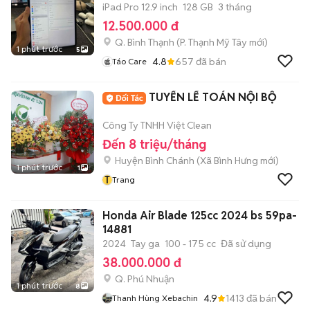
iPad Pro 12.9 inch
128 GB
3 tháng
12.500.000 đ
Q. Bình Thạnh
(
P. Thạnh Mỹ Tây
mới)
1 phút trước
5
4.8
657
đã bán
Táo Care
TUYỂN LẾ TOÁN NỘI BỘ
Công Ty TNHH Việt Clean
Đến 8 triệu/tháng
Huyện Bình Chánh
(
Xã Bình Hưng
mới)
1 phút trước
1
T
Trang
Honda Air Blade 125cc 2024 bs 59pa-
14881
2024
Tay ga
100 - 175 cc
Đã sử dụng
38.000.000 đ
Q. Phú Nhuận
1 phút trước
8
4.9
1413
đã bán
Thanh Hùng Xebachin