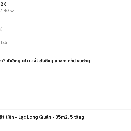
 2K
3 tháng
i)
 bán
25m2 đường oto sát đường phạm như sương
t tiền - Lạc Long Quân - 35m2, 5 tầng.