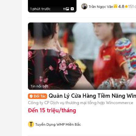
4.8
151
đ
Trần Ngọc Văn
1 phút trước
11
Tin nổi bật
Quản Lý Cửa Hàng Tiềm Năng Win
Công ty CP Dịch vụ thương mại tổng hợp Wincommerce
Đến 15 triệu/tháng
T
Tuyển Dụng WMP Miền Bắc