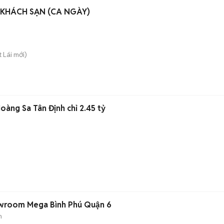
 KHÁCH SẠN (CA NGÀY)
t Lái
mới)
oàng Sa Tân Định chỉ 2.45 tỷ
n
owroom Mega Bình Phú Quận 6
m