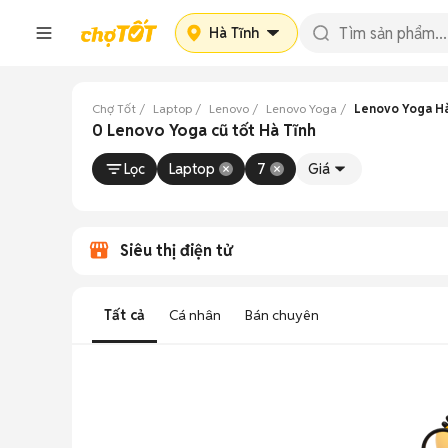
Hà Tĩnh
Chợ Tốt
Laptop
Lenovo
Lenovo Yoga
Lenovo Yoga Hà
0 Lenovo Yoga cũ tốt Hà Tĩnh
Lọc
Laptop
7
Giá
Siêu thị điện tử
Tất cả
Cá nhân
Bán chuyên