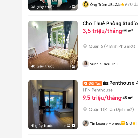
Ô
2.5
970
đã
Ông Trùm JBL
36 giây trước
6
Cho Thuê Phòng Studio,
3,5 triệu/tháng
25 m²
Quận 6
(
P. Bình Phú
mới)
Sunnie Dieu Thu
40 giây trước
4
🏡 Penthouse 
1 PN
Penthouse
9,5 triệu/tháng
45 m²
Quận 1
(
P. Tân Định
mới)
5.0
1
Tín Luxury Homes
41 giây trước
11