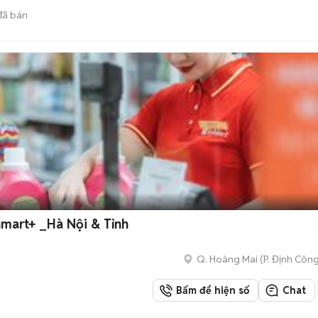
ã bán
mart+ _Hà Nội & Tỉnh
Q. Hoàng Mai
(
P. Định Côn
Bấm để hiện số
Chat