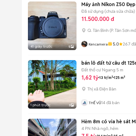
Máy ảnh Nikon Z50 Đẹp
Đã sử dụng (chưa sửa chữa)
11.500.000 đ
Q. Tân Bình
(
P. Tân Sơn
mớ
5.0
267
đã
Kencamera
41 giây trước
5
bán lô đất tứ câu dt 1
Đất thổ cư
Ngang 5 m
1,62 tỷ
13 tr/m²
125 m²
Thị xã Điện Bàn
14
đã bán
THẾ VŨ
1 phút trước
3
Hẻm 8m có vỉa hè sát Mặ
4 PN
Nhà ngõ, hẻm