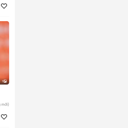
1
g
mới)