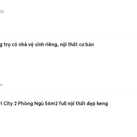
i)
 trọ có nhà vệ sinh riêng, nội thất cơ bản
án
i City 2 Phòng Ngủ 56m2 full nội thất đẹp keng
)