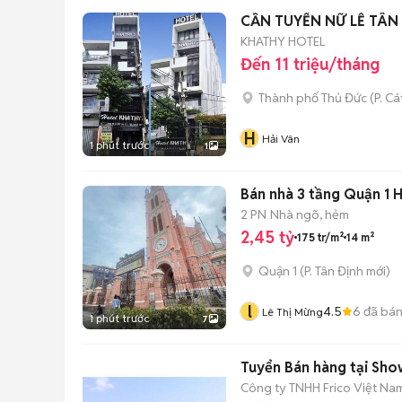
CẦN TUYỂN NỮ LỄ TÂN
KHATHY HOTEL
Đến 11 triệu/tháng
Thành phố Thủ Đức
(
P. Cá
H
Hải Vân
1 phút trước
1
Bán nhà 3 tầng Quận 1 H
2 PN
Nhà ngõ, hẻm
2,45 tỷ
175 tr/m²
14 m²
Quận 1
(
P. Tân Định
mới)
l
4.5
6
đã bá
Lê Thị Mừng
1 phút trước
7
Tuyển Bán hàng tại Sh
Công ty TNHH Frico Việt Na