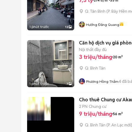
7,5 tỷ
214 tr/m²
35 m²
Q. Tân Bình
(
P. Bảy Hiền
mớ
Hướng Đăng Quang
1 phút trước
12
Căn hộ dịch vụ giá phòng
Nội thất đầy đủ
3 triệu/tháng
20 m²
Q. Bình Tân
4
đã b
Phương Hồng Thắm
1 phút trước
7
Cho thuê Chung cư Akar
2 PN
Chung cư
9 triệu/tháng
56 m²
Q. Bình Tân
(
P. An Lạc
mới