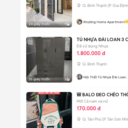
Q. Bình Thạnh
(
P. Gia Định
Khương Home Apartment
24 giây trước
7
TỦ NHỰA ĐÀI LOAN 3
Đã sử dụng
Nhựa
1.800.000 đ
Q. Bình Thạnh
Nội Thất Tủ Nhựa Đài Loan
35 giây trước
2
Minh Quân
🎒 BALO ĐEO CHÉO TH
Mới
Cả nam và nữ
170.000 đ
Q. Tân Phú
(
P. Tân Sơn Nhì