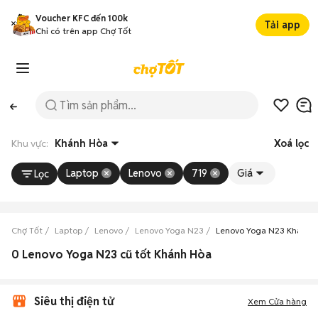
Voucher KFC đến 100k
Tải app
Chỉ có trên app Chợ Tốt
Khu vực:
Khánh Hòa
Xoá lọc
Laptop
Lenovo
719
Giá
Lọc
Chợ Tốt
Laptop
Lenovo
Lenovo Yoga N23
Lenovo Yoga N23 Khánh 
0 Lenovo Yoga N23 cũ tốt Khánh Hòa
Siêu thị điện tử
Xem Cửa hàng