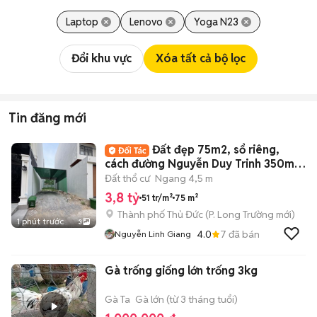
Laptop
Lenovo
Yoga N23
Đổi khu vực
Xóa tất cả bộ lọc
Tin đăng mới
Đất đẹp 75m2, sổ riêng,
cách đường Nguyễn Duy Trinh 350m
giá 3 tỷ 8
Đất thổ cư
Ngang 4,5 m
3,8 tỷ
51 tr/m²
75 m²
Thành phố Thủ Đức
(
P. Long Trường
mới)
1 phút trước
3
4.0
7
đã bán
Nguyễn Linh Giang
Gà trống giống lớn trống 3kg
Gà Ta
Gà lớn (từ 3 tháng tuổi)