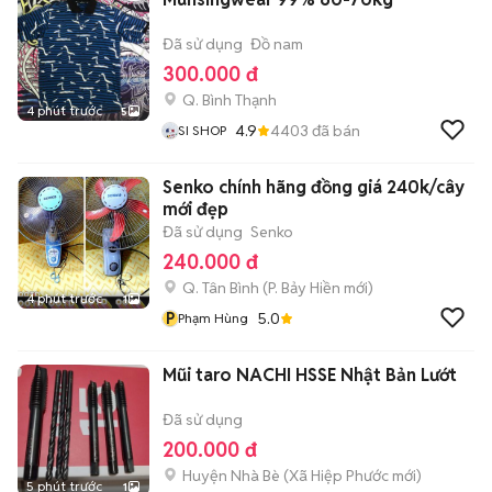
Đã sử dụng
Đồ nam
300.000 đ
Q. Bình Thạnh
4 phút trước
5
4.9
4403
đã bán
SI SHOP
Senko chính hãng đồng giá 240k/cây
mới đẹp
Đã sử dụng
Senko
240.000 đ
Q. Tân Bình
(
P. Bảy Hiền
mới)
4 phút trước
1
P
5.0
Phạm Hùng
Mũi taro NACHI HSSE Nhật Bản Lướt
Đã sử dụng
200.000 đ
Huyện Nhà Bè
(
Xã Hiệp Phước
mới)
5 phút trước
1