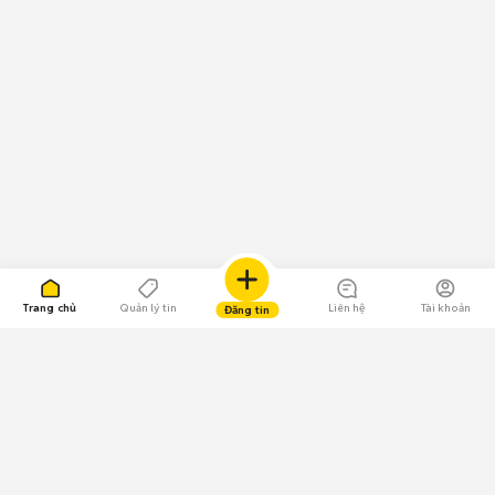
Trang chủ
Quản lý tin
Liên hệ
Tài khoản
Đăng tin
109.000 Bình chọn
Tải ứng dụng Chợ Tốt