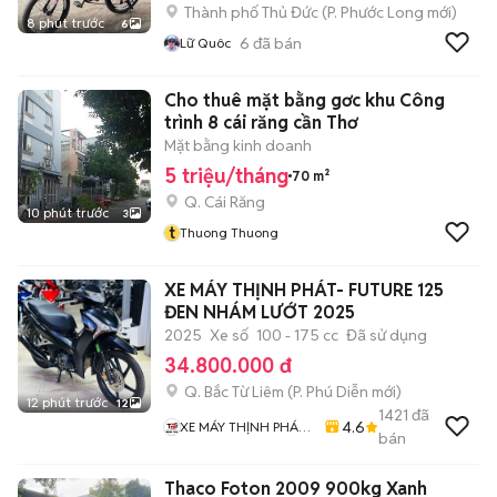
Thành phố Thủ Đức
(
P. Phước Long
mới)
8 phút trước
6
6
đã bán
Lữ Quôc
Cho thuê mặt bằng gơc khu Công
trình 8 cái răng cần Thơ
Mặt bằng kinh doanh
5 triệu/tháng
70 m²
Q. Cái Răng
10 phút trước
3
t
Thuong Thuong
XE MÁY THỊNH PHÁT- FUTURE 125
ĐEN NHÁM LƯỚT 2025
2025
Xe số
100 - 175 cc
Đã sử dụng
34.800.000 đ
Q. Bắc Từ Liêm
(
P. Phú Diễn
mới)
12 phút trước
12
1421
đã
4.6
XE MÁY THỊNH PHÁT
bán
XE LƯỚT GIÁ RẺ
Thaco Foton 2009 900kg Xanh