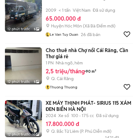
2009
< 1 tấn
Việt Nam
Đã sử dụng
65.000.000 đ
Huyện Hóc Môn
(
Xã Bà Điểm
mới)
12 phút trước
5
L
26
đã bán
Le Van Tuy Duan
Cho thuê nhà Chợ nổi Cái Răng, Cần
Thơ giá rẻ
1 PN
Nhà ngõ, hẻm
2,5 triệu/tháng
90 m²
Q. Cái Răng
12 phút trước
5
t
Thuong Thuong
XE MÁY THỊNH PHÁT- SIRIUS 115 XÁM
ĐEN BIỂN HÀ NỘI
2024
Xe số
100 - 175 cc
Đã sử dụng
17.800.000 đ
Q. Bắc Từ Liêm
(
P. Phú Diễn
mới)
12 phút trước
10
1421
đã