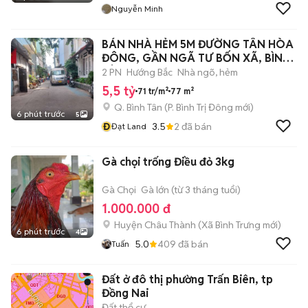
Nguyễn Minh
BÁN NHÀ HẺM 5M ĐƯỜNG TÂN HÒA
ĐÔNG, GẦN NGÃ TƯ BỐN XÃ, BÌNH
TÂN
2 PN
Hướng Bắc
Nhà ngõ, hẻm
5,5 tỷ
71 tr/m²
77 m²
Q. Bình Tân
(
P. Bình Trị Đông
mới)
6 phút trước
5
Đ
3.5
2
đã bán
Đạt Land
Gà chọi trống Điều đỏ 3kg
Gà Chọi
Gà lớn (từ 3 tháng tuổi)
1.000.000 đ
Huyện Châu Thành
(
Xã Bình Trưng
mới)
6 phút trước
4
5.0
409
đã bán
Tuấn
Đất ở đô thị phường Trấn Biên, tp
Đồng Nai
Đất thổ cư