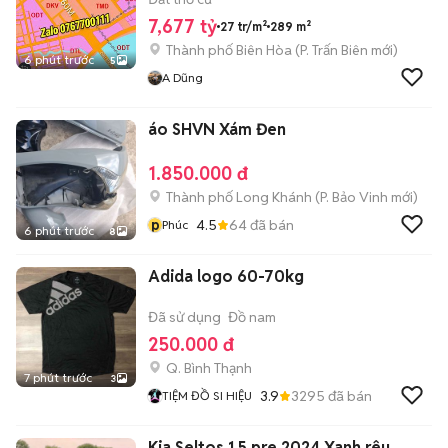
7,677 tỷ
27 tr/m²
289 m²
Thành phố Biên Hòa
(
P. Trấn Biên
mới)
6 phút trước
5
A Dũng
áo SHVN Xám Đen
1.850.000 đ
Thành phố Long Khánh
(
P. Bảo Vinh
mới)
p
4.5
64
đã bán
Phúc
6 phút trước
8
Adida logo 60-70kg
Đã sử dụng
Đồ nam
250.000 đ
Q. Bình Thạnh
7 phút trước
3
3.9
3295
đã bán
TIỆM ĐỒ SI HIỆU
Kia Seltos 1.5 pre 2024 Xanh rêu