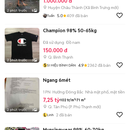
1.000.000 đ
Huyện Châu Thành
(
Xã Bình Trưng
mới)
2 phút trước
5
5.0
409
đã bán
Tuấn
Champion 98% 50-65kg
Đã sử dụng
Đồ nam
150.000 đ
Q. Bình Thạnh
2 phút trước
3
S
4.9
2362
đã bán
SI HIỆU BÌNH DÂN
Ngang 6mét
1 PN
Hướng Đông Bắc
Nhà mặt phố, mặt tiền
7,25 tỷ
102 tr/m²
71 m²
Q. Tân Phú
(
P. Phú Thạnh
mới)
2 phút trước
3
L
2
đã bán
Linh
Munsingwear 99% 60-70kg