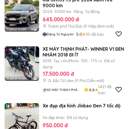
9000 km
2024
9.000 km
Xăng
Tự động
645.000.000 đ
Thành phố Thủ Đức
(
P. Hiệp Bình
mới)
7 phút trước
14
5.0
35
đã bán
Đặng Tú Nguyên
XE MÁY THỊNH PHÁT- WINNER V1 ĐEN
NHÁM 2018 ĐI ÍT
2018
Tay côn/Moto
100 - 175 cc
Đã sử
dụng
17.500.000 đ
8 phút trước
11
Q. Bắc Từ Liêm
(
P. Phú Diễn
mới)
1421
đã
4.6
XE MÁY THỊNH PHÁT
bán
XE LƯỚT GIÁ RẺ
Xe đạp địa hình Jinbao Đen 7 tốc độ
Xe đạp khác
Đã sử dụng
950.000 đ