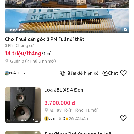
Tin nổi bật
3
Cho Thuê căn góc 3 PN Full nội thất
3 PN
Chung cư
14 triệu/tháng
76 m²
Quận 8
(
P. Phú Định
mới)
Bấm để hiện số
Chat
Khắc Tình
Loa JBL XE 4 Đen
3.700.000 đ
Q. Tây Hồ
(
P. Hồng Hà
mới)
l
5.0
26
đã bán
Loan
1 phút trước
2
The Glory 2 phòng ngủ full nội