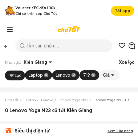
Voucher KFC đến 100k
Tải app
Chỉ có trên app Chợ Tốt
Khu vực:
Kiên Giang
Xoá lọc
Laptop
Lenovo
719
Giá
Lọc
Chợ Tốt
Laptop
Lenovo
Lenovo Yoga N23
Lenovo Yoga N23 Kiên Gi
0 Lenovo Yoga N23 cũ tốt Kiên Giang
Siêu thị điện tử
Xem Cửa hàng