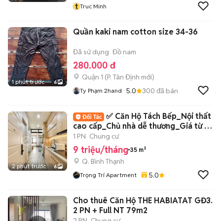
t
Truc Minh
Quần kaki nam cotton size 34-36
Đã sử dụng
Đồ nam
280.000 đ
Quận 1
(
P. Tân Định
mới)
1 phút trước
6
5.0
300
đã bán
Ty Phạm 2hand
✅ Căn Hộ Tách Bếp_Nội thất
cao cấp_Chủ nhà dễ thương_Giá từ 9-
13tr ✅
1 PN
Chung cư
9 triệu/tháng
35 m²
Q. Bình Thạnh
2 phút trước
6
5.0
Trọng Trí Apartment
Cho thuê Căn Hộ THE HABIATAT GĐ3.
2 PN + Full NT 79m2
2 PN
Chung cư