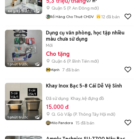
5,3 triệu/tháng
27 m²
Quận 5
(
P. An Đông
mới)
44 giây trước
6
12
đã bán
Rổ Hàng Cho Thuê CHDV
Dụng cụ văn phòng, học tập nhiều
màu chưa sử dụng
Mới
Cho tặng
Quận 6
(
P. Bình Tiên
mới)
1 phút trước
1
M
7
đã bán
Mạnh
Khay Inox Bạc 5-8 Cái Dễ Vệ Sinh
Đã sử dụng
Khay, kệ đựng đồ
15.000 đ
Q. Gò Vấp
(
P. Thông Tây Hội
mới)
1 phút trước
1
15
đã bán
Milo Pandora
Amply Technics SU-7700 Nâu Bạc