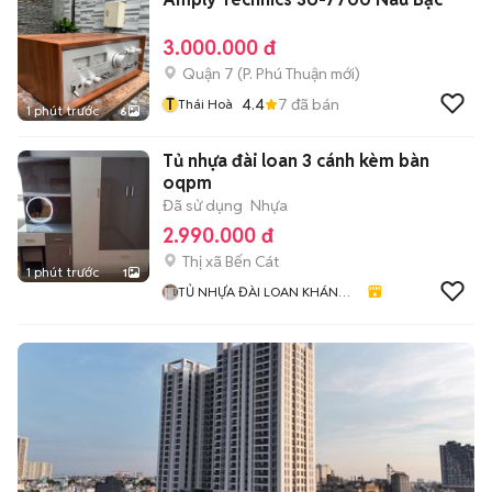
3.000.000 đ
Quận 7
(
P. Phú Thuận
mới)
T
4.4
7
đã bán
Thái Hoà
1 phút trước
6
Tủ nhựa đài loan 3 cánh kèm bàn
oqpm
Đã sử dụng
Nhựa
2.990.000 đ
Thị xã Bến Cát
1 phút trước
1
TỦ NHỰA ĐÀI LOAN KHÁNH
HUYỀN 678