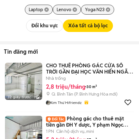
Laptop
Lenovo
Yoga N23
Đổi khu vực
Xóa tất cả bộ lọc
Tin đăng mới
CHO THUÊ PHÒNG GÁC CỬA SỔ
TRỜI GẦN ĐẠI HỌC VĂN HIẾN NGÃ
TƯ 4 Xã
Nhà trống
2,8 triệu/tháng
30 m²
Q. Bình Tân
(
P. Bình Hưng Hòa
mới)
32 giây trước
7
Kim Thư Hifriendz
Phòng gác cho thuê mặt
tiền gần ĐH Y dược, Y phạm Ngọc
Thạch,ở 2-3ng
1 PN
Căn hộ dịch vụ, mini