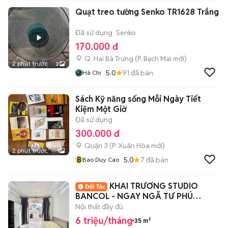
Quạt treo tường Senko TR1628 Trắng
Đã sử dụng
Senko
170.000 đ
Q. Hai Bà Trưng
(
P. Bạch Mai
mới)
2 phút trước
2
5.0
91
đã bán
Hà Chi
Sách Kỹ năng sống Mỗi Ngày Tiết
Kiệm Một Giờ
Đã sử dụng
300.000 đ
Quận 3
(
P. Xuân Hòa
mới)
2 phút trước
1
B
5.0
7
đã bán
Bao Duy Cao
KHAI TRƯƠNG STUDIO
BANCOL - NGAY NGÃ TƯ PHÚ
NHUẬN
Nội thất đầy đủ
6 triệu/tháng
35 m²