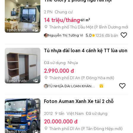
2 PN
Chung cư
14 triệu/tháng
61 m²
Thành phố Thủ Dầu Một
(
P. Bình Dương
mới)
1 phút trước
6
5.0
1226
đã bán
Nguyễn Thị Tường Vi
Tủ nhựa đài loan 4 cánh kệ TT lùa ưon
Đã sử dụng
Nhựa
2.990.000 đ
Thành phố Dĩ An
(
P. Đông Hòa
mới)
1 phút trước
1
TỦ NHỰA ĐÀI LOAN KHÁNH
HUYỀN 678
Foton Auman Xanh Xe tải 2 chỗ
2012
9 tấn
Việt Nam
Đã sử dụng
20.000.000 đ
Thành phố Dĩ An
(
P. Tân Đông Hiệp
mới)
1 phút trước
5