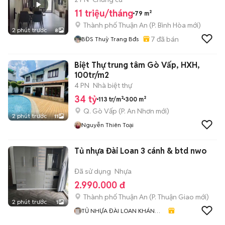
11 triệu/tháng
79 m²
Thành phố Thuận An
(
P. Bình Hòa
mới)
2 phút trước
8
7
đã bán
BĐS Thuỳ Trang Bđs
Biệt Thự trung tâm Gò Vấp, HXH,
100tr/m2
4 PN
Nhà biệt thự
34 tỷ
113 tr/m²
300 m²
Q. Gò Vấp
(
P. An Nhơn
mới)
2 phút trước
11
Nguyễn Thiên Toại
Tủ nhựa Đài Loan 3 cánh & btd nwo
Đã sử dụng
Nhựa
2.990.000 đ
Thành phố Thuận An
(
P. Thuận Giao
mới)
2 phút trước
1
TỦ NHỰA ĐÀI LOAN KHÁNH
HUYỀN 678