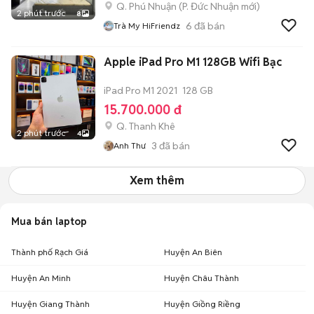
Q. Phú Nhuận
(
P. Đức Nhuận
mới)
2 phút trước
8
6
đã bán
Trà My HiFriendz
Apple iPad Pro M1 128GB Wifi Bạc
iPad Pro M1 2021
128 GB
15.700.000 đ
Q. Thanh Khê
2 phút trước
4
3
đã bán
Anh Thư
Xem thêm
Mua bán laptop
Thành phố Rạch Giá
Huyện An Biên
Huyện An Minh
Huyện Châu Thành
Huyện Giang Thành
Huyện Giồng Riềng