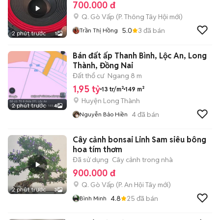
700.000 đ
Q. Gò Vấp
(
P. Thông Tây Hội
mới)
5.0
3
đã bán
Trần Thị Hồng
2 phút trước
1
Bán đất ấp Thanh Bình, Lộc An, Long
Thành, Đồng Nai
Đất thổ cư
Ngang 8 m
1,95 tỷ
13 tr/m²
149 m²
Huyện Long Thành
2 phút trước
4
4
đã bán
Nguyễn Bảo Hiền
Cây cảnh bonsai Linh Sam siêu bông
hoa tím thơm
Đã sử dụng
Cây cảnh trong nhà
900.000 đ
Q. Gò Vấp
(
P. An Hội Tây
mới)
2 phút trước
3
4.8
25
đã bán
Bình Minh