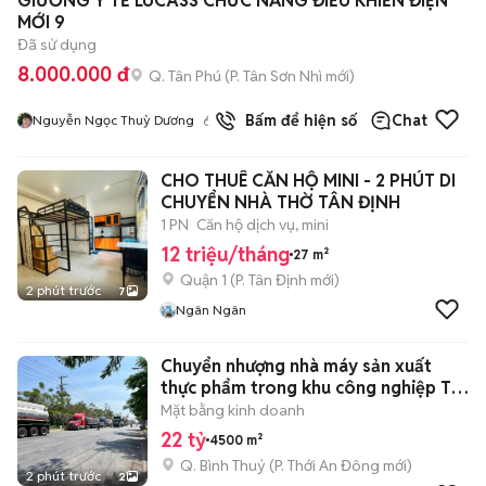
GIƯỜNG Y TẾ LUCASS CHỨC NĂNG ĐIỀU KHIỂN ĐIỆN
MỚI 9
Đã sử dụng
8.000.000 đ
Q. Tân Phú
(
P. Tân Sơn Nhì
mới)
6
đã bán
Bấm để hiện số
Chat
Nguyễn Ngọc Thuỳ Dương
CHO THUÊ CĂN HỘ MINI - 2 PHÚT DI
CHUYỂN NHÀ THỜ TÂN ĐỊNH
1 PN
Căn hộ dịch vụ, mini
12 triệu/tháng
27 m²
Quận 1
(
P. Tân Định
mới)
2 phút trước
7
Ngân Ngân
Chuyển nhượng nhà máy sản xuất
thực phẩm trong khu công nghiệp Trà
Nóc
Mặt bằng kinh doanh
22 tỷ
4500 m²
Q. Bình Thuỷ
(
P. Thới An Đông
mới)
2 phút trước
2