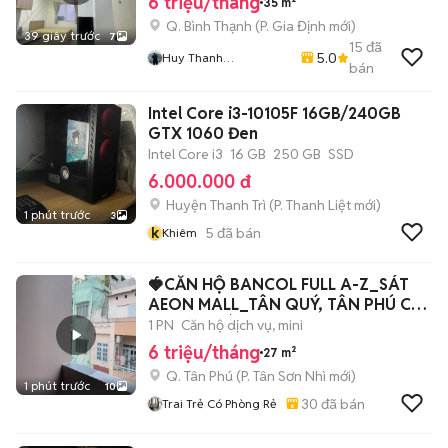
6 triệu/tháng
35 m²
Q. Bình Thạnh
(
P. Gia Định
mới)
39 giây trước
7
15
đã
5.0
Huy Thanh
bán
Apartments - Chuyên
Chung Cư, Căn Hộ Dịch
Intel Core i3-10105F 16GB/240GB
Vụ, Phòng Trọ TP.HCM
GTX 1060 Đen
Intel Core i3
16 GB
250 GB
SSD
6.000.000 đ
Huyện Thanh Trì
(
P. Thanh Liệt
mới)
1 phút trước
3
k
5
đã bán
Khiêm
🍓CĂN HỘ BANCOL FULL A-Z_SÁT
AEON MALL_TÂN QUÝ, TÂN PHÚ CÓ
THANG MÁY
1 PN
Căn hộ dịch vụ, mini
6 triệu/tháng
27 m²
Q. Tân Phú
(
P. Tân Sơn Nhì
mới)
1 phút trước
10
30
đã bán
Trai Trẻ Có Phòng Rẻ