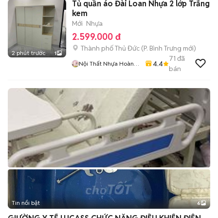
Tủ quần áo Đài Loan Nhựa 2 lớp Trắng
kem
Mới
Nhựa
2.599.000 đ
Thành phố Thủ Đức
(
P. Bình Trưng
mới)
2 phút trước
1
71
đã
4.4
Nội Thất Nhựa Hoàng
bán
Quân
Tin nổi bật
6
+
2