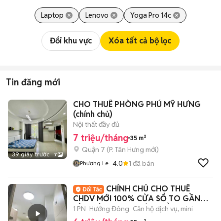
Laptop
Lenovo
Yoga Pro 14c
Đổi khu vực
Xóa tất cả bộ lọc
Tin đăng mới
CHO THUÊ PHÒNG PHÚ MỸ HƯNG
(chính chủ)
Nội thất đầy đủ
7 triệu/tháng
35 m²
Quận 7
(
P. Tân Hưng
mới)
39 giây trước
7
4.0
1
đã bán
Phương Le
CHÍNH CHỦ CHO THUÊ
CHDV MỚI 100% CỬA SỔ TO GẦN
CẦU BÔNG, CHỢ BÀ CHIỂU
1 PN
Hướng Đông
Căn hộ dịch vụ, mini