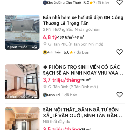
5.0
7
đã bán
Kho Xưởng Cho Thuê
Bán nhà hẻm xe hơi đối diện ĐH Công
Thương Lê Trọng Tấn
2 PN
Hướng Bắc
Nhà ngõ, hẻm
6,8 tỷ
139 tr/m²
49 m²
Q. Tân Phú
(
P. Tân Sơn Nhì
mới)
2 phút trước
4
A
5.0
7
đã bán
Anh Tiến
🍀 PHÒNG TRỌ SINH VIÊN CÓ GÁC
SẠCH SẼ AN NINH NGAY VHU VAA
CD Y PNT
3,7 triệu/tháng
20 m²
Q. Tân Bình
(
P. Tân Bình
mới)
1
đã bán
Minh Trí
3 phút trước
12
SẴN NỘI THẤT_GẦN NGÃ TƯ BỐN
XÃ_LÊ VĂN QUỚI, BÌNH TÂN GẦN
ĐẠI HỌC VHU
Nội thất đầy đủ
3,5 triệu/tháng
28 m²