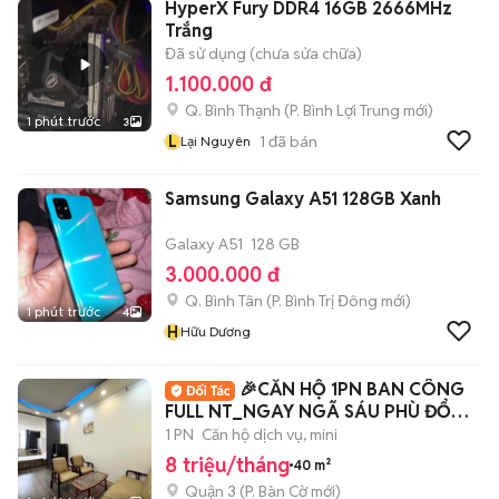
HyperX Fury DDR4 16GB 2666MHz
Trắng
Đã sử dụng (chưa sửa chữa)
1.100.000 đ
Q. Bình Thạnh
(
P. Bình Lợi Trung
mới)
1 phút trước
3
L
1
đã bán
Lại Nguyên
Samsung Galaxy A51 128GB Xanh
Galaxy A51
128 GB
3.000.000 đ
Q. Bình Tân
(
P. Bình Trị Đông
mới)
1 phút trước
4
H
Hữu Dương
🎉CĂN HỘ 1PN BAN CÔNG
FULL NT_NGAY NGÃ SÁU PHÙ ĐỔNG
Q1
1 PN
Căn hộ dịch vụ, mini
8 triệu/tháng
40 m²
Quận 3
(
P. Bàn Cờ
mới)