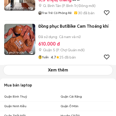
Q. Bình Tân
(
P. Bình Trị Đông
mới)
3 phút trước
5
30
đã bán
Trai Trẻ Có Phòng Rẻ
Đồng phục ButiBike Cam Thoáng khí
Đã sử dụng
Cả nam và nữ
610.000 đ
Quận 5
(
P. Chợ Quán
mới)
3 phút trước
1
T
4.7
25
đã bán
Tuấn
Xem thêm
Mua bán laptop
Quận Bình Thuỷ
Quận Cái Răng
Quận Ninh Kiều
Quận Ô Môn
Quận Thốt Nốt
Huyện Cờ Đỏ