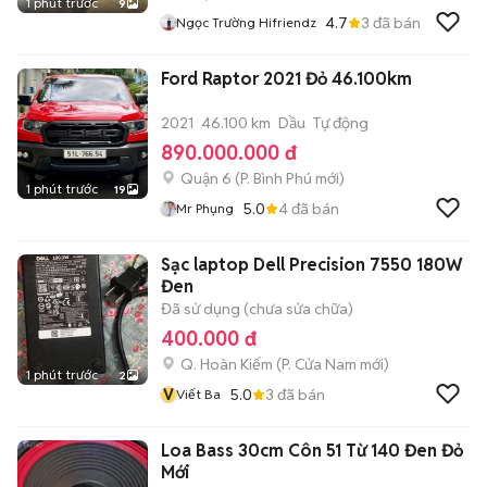
1 phút trước
9
4.7
3
đã bán
Ngọc Trường Hifriendz
Ford Raptor 2021 Đỏ 46.100km
2021
46.100 km
Dầu
Tự động
890.000.000 đ
Quận 6
(
P. Bình Phú
mới)
1 phút trước
19
5.0
4
đã bán
Mr Phụng
Sạc laptop Dell Precision 7550 180W
Đen
Đã sử dụng (chưa sửa chữa)
400.000 đ
Q. Hoàn Kiếm
(
P. Cửa Nam
mới)
1 phút trước
2
V
5.0
3
đã bán
Viết Ba
Loa Bass 30cm Côn 51 Từ 140 Đen Đỏ
Mới