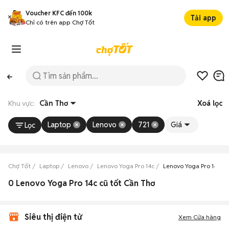
Voucher KFC đến 100k
Tải app
Chỉ có trên app Chợ Tốt
Khu vực:
Cần Thơ
Xoá lọc
Laptop
Lenovo
721
Giá
Lọc
Chợ Tốt
Laptop
Lenovo
Lenovo Yoga Pro 14c
Lenovo Yoga Pro 14c C
0 Lenovo Yoga Pro 14c cũ tốt Cần Thơ
Siêu thị điện tử
Xem Cửa hàng