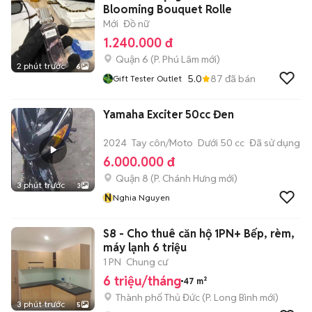
Blooming Bouquet Rolle
Mới
Đồ nữ
1.240.000 đ
Quận 6
(
P. Phú Lâm
mới)
2 phút trước
6
5.0
87
đã bán
Gift Tester Outlet
Yamaha Exciter 50cc Đen
2024
Tay côn/Moto
Dưới 50 cc
Đã sử dụng
6.000.000 đ
Quận 8
(
P. Chánh Hưng
mới)
3 phút trước
3
N
Nghia Nguyen
S8 - Cho thuê căn hộ 1PN+ Bếp, rèm,
máy lạnh 6 triệu
1 PN
Chung cư
6 triệu/tháng
47 m²
Thành phố Thủ Đức
(
P. Long Bình
mới)
3 phút trước
5