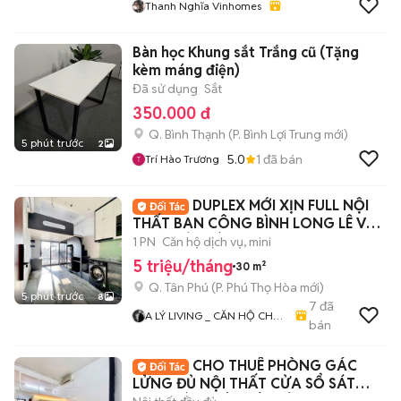
Thanh Nghĩa Vinhomes
Bàn học Khung sắt Trắng cũ (Tặng
kèm máng điện)
Đã sử dụng
Sắt
350.000 đ
Q. Bình Thạnh
(
P. Bình Lợi Trung
mới)
5 phút trước
2
5.0
1
đã bán
Trí Hào Trương
DUPLEX MỚI XỊN FULL NỘI
THẤT BAN CÔNG BÌNH LONG LÊ VĂN
QUỚI HÒA BÌNH
1 PN
Căn hộ dịch vụ, mini
5 triệu/tháng
30 m²
Q. Tân Phú
(
P. Phú Thọ Hòa
mới)
5 phút trước
8
7
đã
A LÝ LIVING _ CĂN HỘ CHO
bán
THUÊ TP.HCM - PHÒNG TRỌ
- MBKD - KIOT - CHDV -
CHO THUÊ PHÒNG GÁC
CHUNG CƯ - NHÀ Ở
LỬNG ĐỦ NỘI THẤT CỬA SỔ SÁT