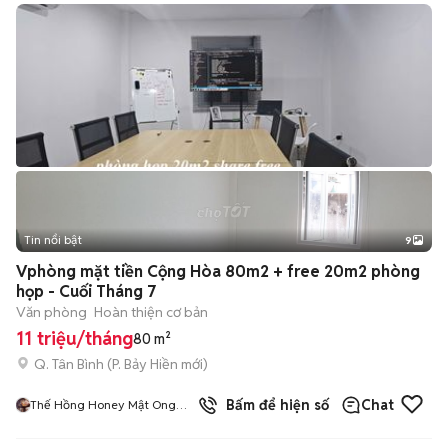
Tin nổi bật
9
+
2
Vphòng mặt tiền Cộng Hòa 80m2 + free 20m2 phòng
họp - Cuối Tháng 7
Văn phòng
Hoàn thiện cơ bản
11 triệu/tháng
80 m²
Q. Tân Bình
(
P. Bảy Hiền
mới)
6
đã bán
Bấm để hiện số
Chat
Thế Hồng Honey Mật Ong
Xuất Khẩu Hoa Kì