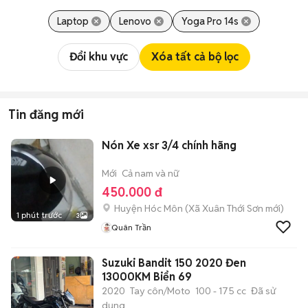
Laptop
Lenovo
Yoga Pro 14s
Đổi khu vực
Xóa tất cả bộ lọc
Tin đăng mới
Nón Xe xsr 3/4 chính hãng
Mới
Cả nam và nữ
450.000 đ
Huyện Hóc Môn
(
Xã Xuân Thới Sơn
mới)
1 phút trước
3
Quân Trần
Suzuki Bandit 150 2020 Đen
13000KM Biển 69
2020
Tay côn/Moto
100 - 175 cc
Đã sử
dụng