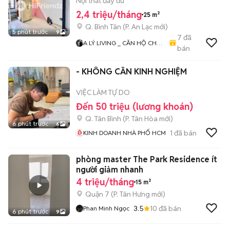
AEON BÌNH TÂN TÊN LỬA
Nội thất đầy đủ
2,4 triệu/tháng
25 m²
Q. Bình Tân
(
P. An Lạc
mới)
5 phút trước
9
7
đã
A LÝ LIVING _ CĂN HỘ CHO
bán
THUÊ TP.HCM - PHÒNG TRỌ
- MBKD - KIOT - CHDV -
- KHÔNG CẦN KINH NGHIỆM
CHUNG CƯ - NHÀ Ở
VIỆC LÀM TỰ DO
Đến 50 triệu (lương khoán)
Q. Tân Bình
(
P. Tân Hòa
mới)
6 phút trước
6
1
đã bán
KINH DOANH NHÀ PHỐ HCM
phòng master The Park Residence ít
người giảm nhanh
4 triệu/tháng
15 m²
Quận 7
(
P. Tân Hưng
mới)
3.5
10
đã bán
Phan Minh Ngọc
6 phút trước
9