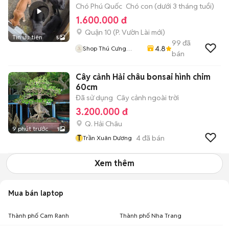
Chó Phú Quốc
Chó con (dưới 3 tháng tuổi)
1.600.000 đ
Quận 10
(
P. Vườn Lài
mới)
Tin ưu tiên
5
99
đã
4.8
Shop Thú Cưng
bán
PenTa
Cây cảnh Hải châu bonsai hình chim
60cm
Đã sử dụng
Cây cảnh ngoài trời
3.200.000 đ
Q. Hải Châu
9 phút trước
1
T
4
đã bán
Trần Xuân Dương
Xem thêm
Mua bán laptop
Thành phố Cam Ranh
Thành phố Nha Trang