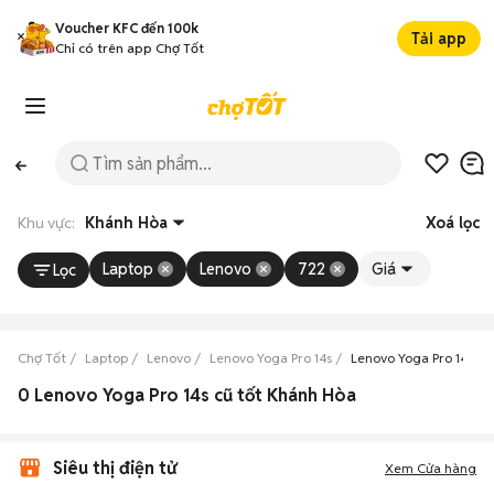
Voucher KFC đến 100k
Tải app
Chỉ có trên app Chợ Tốt
Khu vực:
Khánh Hòa
Xoá lọc
Laptop
Lenovo
722
Giá
Lọc
Chợ Tốt
Laptop
Lenovo
Lenovo Yoga Pro 14s
Lenovo Yoga Pro 14s K
0 Lenovo Yoga Pro 14s cũ tốt Khánh Hòa
Siêu thị điện tử
Xem Cửa hàng