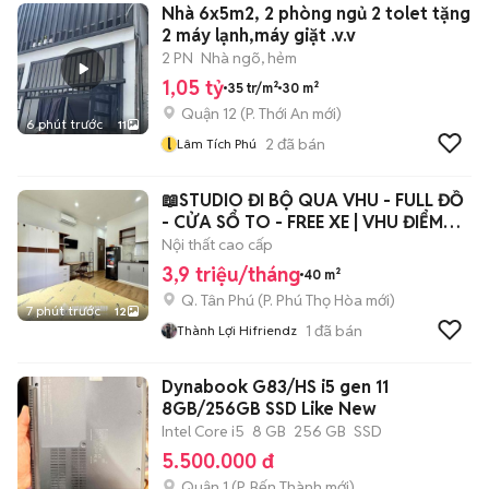
Nhà 6x5m2, 2 phòng ngủ 2 tolet tặng
2 máy lạnh,máy giặt .v.v
2 PN
Nhà ngõ, hẻm
1,05 tỷ
35 tr/m²
30 m²
Quận 12
(
P. Thới An
mới)
6 phút trước
11
l
2
đã bán
Lâm Tích Phú
📖STUDIO ĐI BỘ QUA VHU - FULL ĐỒ
- CỬA SỔ TO - FREE XE | VHU ĐIỂM
DANH
Nội thất cao cấp
3,9 triệu/tháng
40 m²
Q. Tân Phú
(
P. Phú Thọ Hòa
mới)
7 phút trước
12
1
đã bán
Thành Lợi Hifriendz
Dynabook G83/HS i5 gen 11
8GB/256GB SSD Like New
Intel Core i5
8 GB
256 GB
SSD
5.500.000 đ
Quận 1
(
P. Bến Thành
mới)