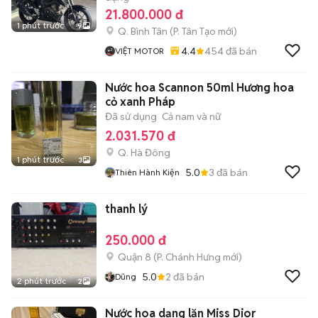
21.800.000 đ
1 phút trước
9
Q. Bình Tân
(
P. Tân Tạo
mới)
4.4
454
đã bán
VIỆT MOTOR
Nước hoa Scannon 50ml Hương hoa
cỏ xanh Pháp
Đã sử dụng
Cả nam và nữ
2.031.570 đ
Q. Hà Đông
1 phút trước
3
5.0
3
đã bán
Thiên Hành Kiện
thanh lý
250.000 đ
Quận 8
(
P. Chánh Hưng
mới)
5.0
2
đã bán
Dũng
2 phút trước
2
Nước hoa dạng lăn Miss Dior