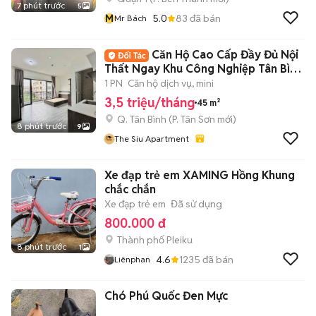
7 phút trước
5
M
5.0
83
đã bán
Mr Bách
Căn Hộ Cao Cấp Đầy Đủ Nội
Thất Ngay Khu Công Nghiệp Tân Bình
- Etown
1 PN
Căn hộ dịch vụ, mini
3,5 triệu/tháng
45 m²
Q. Tân Bình
(
P. Tân Sơn
mới)
8 phút trước
9
The Siu Apartment
Xe đạp trẻ em XAMING Hồng Khung
chắc chắn
Xe đạp trẻ em
Đã sử dụng
800.000 đ
Thành phố Pleiku
8 phút trước
1
4.6
1235
đã bán
Liênphan
Chó Phú Quốc Đen Mực