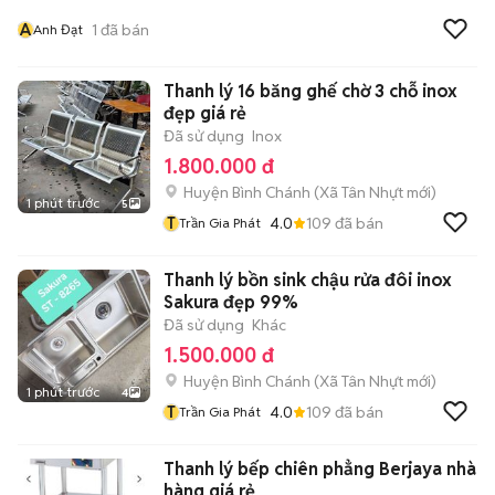
A
1
đã bán
Anh Đạt
Thanh lý 16 băng ghế chờ 3 chỗ inox
đẹp giá rẻ
Đã sử dụng
Inox
1.800.000 đ
Huyện Bình Chánh
(
Xã Tân Nhựt
mới)
1 phút trước
5
T
4.0
109
đã bán
Trần Gia Phát
Thanh lý bồn sink chậu rửa đôi inox
Sakura đẹp 99%
Đã sử dụng
Khác
1.500.000 đ
Huyện Bình Chánh
(
Xã Tân Nhựt
mới)
1 phút trước
4
T
4.0
109
đã bán
Trần Gia Phát
Thanh lý bếp chiên phẳng Berjaya nhà
hàng giá rẻ