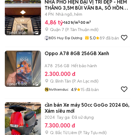
NHÀ PHỐ HIỆN ĐẠI VỊ TRÍ ĐẸP - HẺM
THẲNG 3,5M BÙI VĂN BA, SỔ HỒNG
RIÊNG
4 PN
Nhà ngõ, hẻm
4,86 tỷ
162 tr/m²
30 m²
Quận 7
(
P. Tân Thuận
mới)
1 phút trước
11
5.0
89
đã bán
BĐS Huy Đại Dương
Oppo A78 8GB 256GB Xanh
A78
256 GB
Hết bảo hành
2.300.000 đ
Q. Bình Tân
(
P. An Lạc
mới)
1 phút trước
6
N
4.9
15
đã bán
Nvthienduc
cần bán Xe máy 50cc GoGo 2024 Đỏ,
Xám siêu mới
2024
Tay ga
Đã sử dụng
7.300.000 đ
Q. Bắc Từ Liêm
(
P. Tây Tựu
mới)