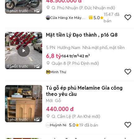
48.500.000 đ
Q. Phú Nhuận
(
P. Đức Nhuận
mới)
1 phút trước
9
1547
đã
5.0
Cửa Hàng Xe Máy
bán
Ngô Hà
Mặt tiền Lý Đạo thành , p16 Q8
5 PN
Hướng Nam
Nhà mặt phố, mặt tiền
6,8 tỷ
164 tr/m²
42 m²
Quận 8
(
P. Phú Định
mới)
1 phút trước
7
M
Minh Thư
Tủ gỗ ép phủ Melamine Gia công
theo yêu cầu
Mới
Gỗ
440.000 đ
Q. Cẩm Lệ
(
P. An Khê
mới)
1 phút trước
6
5.0
19
đã bán
Huỳnh Ni