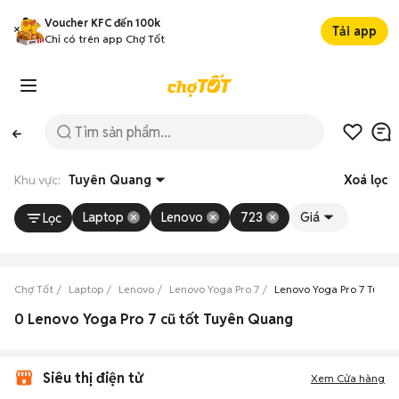
Voucher KFC đến 100k
Tải app
Chỉ có trên app Chợ Tốt
Khu vực:
Tuyên Quang
Xoá lọc
Laptop
Lenovo
723
Giá
Lọc
Chợ Tốt
Laptop
Lenovo
Lenovo Yoga Pro 7
Lenovo Yoga Pro 7 Tuyê
0 Lenovo Yoga Pro 7 cũ tốt Tuyên Quang
Siêu thị điện tử
Xem Cửa hàng