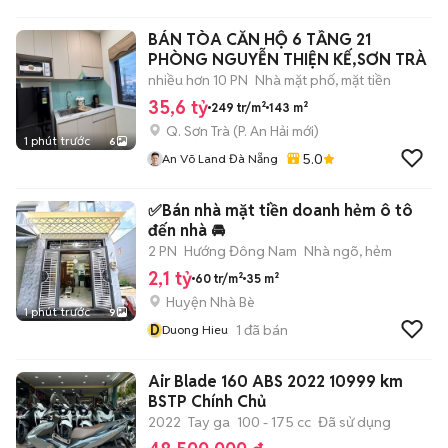
BÁN TÒA CĂN HỘ 6 TẦNG 21
PHÒNG NGUYỄN THIỆN KẾ,SƠN TRÀ
nhiều hơn 10 PN
Nhà mặt phố, mặt tiền
35,6 tỷ
249 tr/m²
143 m²
Q. Sơn Trà
(
P. An Hải
mới)
1 phút trước
6
5.0
An Võ Land Đà Nẵng
✅Bán nhà mặt tiền doanh hẻm ô tô
đến nhà 🚘
2 PN
Hướng Đông Nam
Nhà ngõ, hẻm
2,1 tỷ
60 tr/m²
35 m²
Huyện Nhà Bè
1 phút trước
9
D
1
đã bán
Duong Hieu
Air Blade 160 ABS 2022 10999 km
BSTP Chính Chủ
2022
Tay ga
100 - 175 cc
Đã sử dụng