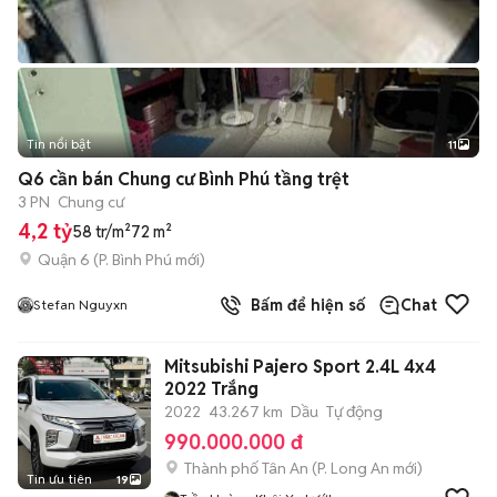
Tin nổi bật
11
+
2
Q6 cần bán Chung cư Bình Phú tầng trệt
3 PN
Chung cư
4,2 tỷ
58 tr/m²
72 m²
Quận 6
(
P. Bình Phú
mới)
Bấm để hiện số
Chat
Stefan Nguyxn
Mitsubishi Pajero Sport 2.4L 4x4
2022 Trắng
2022
43.267 km
Dầu
Tự động
990.000.000 đ
Thành phố Tân An
(
P. Long An
mới)
Tin ưu tiên
19