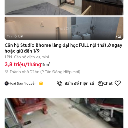
Tin nổi bật
6
+
2
Căn hộ Studio Bhome làng đại học FULL nội thất,ở ngay
hoặc giữ đến 1/9
1 PN
Căn hộ dịch vụ, mini
3,8 triệu/tháng
16 m²
Thành phố Dĩ An
(
P. Tân Đông Hiệp
mới)
Bấm để hiện số
Chat
Hoài Bảo Nguyễn