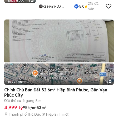
1 phút trước
5
215
đã
5.0
XE MÁY HỮU
bán
NHUẬN
Tin ưu tiên
5
Chính Chủ Bán Đất 52.6m² Hiệp Bình Phước, Gần Vạn
Phúc City
Đất thổ cư
Ngang 5 m
4,999 tỷ
95 tr/m²
53 m²
Thành phố Thủ Đức
(
P. Hiệp Bình
mới)