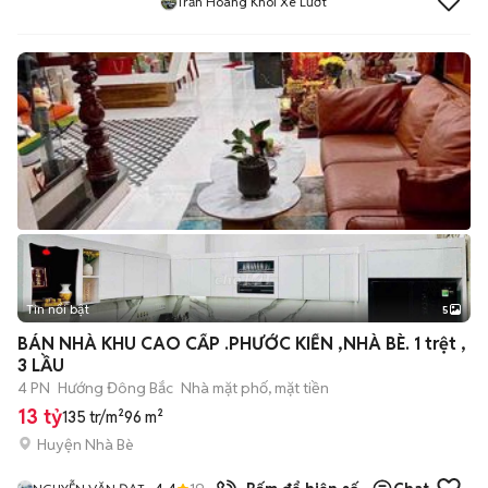
Trần Hoàng Khôi Xe Lướt
Tin nổi bật
5
BÁN NHÀ KHU CAO CẤP .PHƯỚC KIỂN ,NHÀ BÈ. 1 trệt ,
3 LẦU
4 PN
Hướng Đông Bắc
Nhà mặt phố, mặt tiền
13 tỷ
135 tr/m²
96 m²
Huyện Nhà Bè