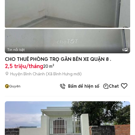
Tin nổi bật
5
CHO THUÊ PHÒNG TRỌ GẦN BẾN XE QUẬN 8 .
2,5 triệu/tháng
20 m²
Huyện Bình Chánh
(
Xã Bình Hưng
mới)
Q
Bấm để hiện số
Chat
Quyên