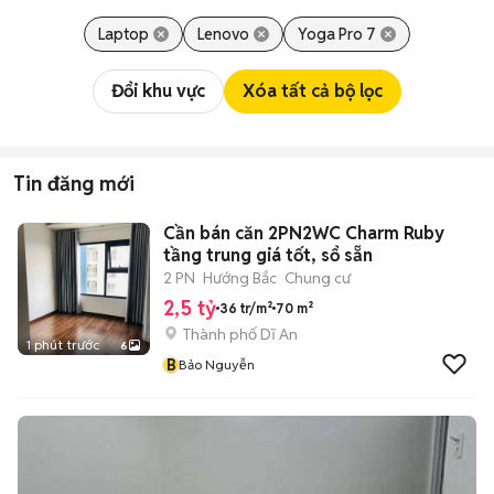
Laptop
Lenovo
Yoga Pro 7
Đổi khu vực
Xóa tất cả bộ lọc
Tin đăng mới
Cần bán căn 2PN2WC Charm Ruby
tầng trung giá tốt, sổ sẵn
2 PN
Hướng Bắc
Chung cư
2,5 tỷ
36 tr/m²
70 m²
Thành phố Dĩ An
1 phút trước
6
B
Bảo Nguyễn