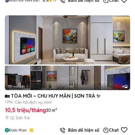
4.4
19
đã bán
Bấm để hiện số
Chat
NGUYỄN VĂN ĐẠT
Tin nổi bật
11
+
2
🏡 TÒA MỚI – CHU HUY MÂN | SƠN TRÀ ✨
1 PN
Căn hộ dịch vụ, mini
10,5 triệu/tháng
30 m²
Q. Sơn Trà
Bấm để hiện số
Chat
Được Phan