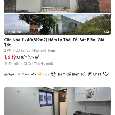
Tin nổi bật
5
Căn Nhà 11x40(519m2) Hẻm Lý Thái Tổ, Sát Biển, Giá
Tốt
2 PN
Hướng Tây
Nhà ngõ, hẻm
1,6 tỷ
3,1 tr/m²
519 m²
Thị xã La Gi
(
Xã Tân Hải
mới)
5
đã bán
Bấm để hiện số
Chat
Ngân Đất Biển LaGi