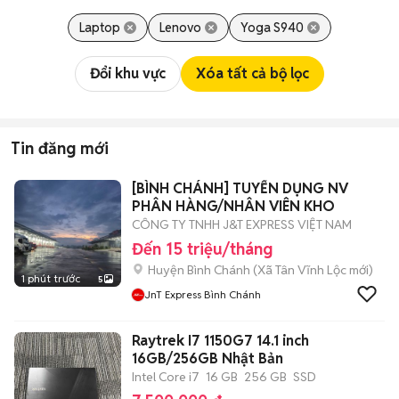
Laptop
Lenovo
Yoga S940
Đổi khu vực
Xóa tất cả bộ lọc
Tin đăng mới
[BÌNH CHÁNH] TUYỂN DỤNG NV
PHÂN HÀNG/NHÂN VIÊN KHO
CÔNG TY TNHH J&T EXPRESS VIỆT NAM
Đến 15 triệu/tháng
Huyện Bình Chánh
(
Xã Tân Vĩnh Lộc
mới)
1 phút trước
5
JnT Express Bình Chánh
Raytrek I7 1150G7 14.1 inch
16GB/256GB Nhật Bản
Intel Core i7
16 GB
256 GB
SSD