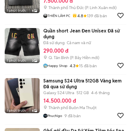
7.500.000 đ
Thành phố Thủ Đức
(
P. Linh Xuân
mới)
1 phút trước
6
4.8
139
đã bán
THIÊN LÂM PC
Quần short Jean Đen Unisex Đã sử
dụng
Đã sử dụng
Cả nam và nữ
290.000 đ
Q. Tân Bình
(
P. Bảy Hiền
mới)
1 phút trước
2
4.3
15
đã bán
Happy Shop
Samsung S24 Ultra 512GB Vàng kem
Đã qua sử dụng
Galaxy S24 Ultra
512 GB
4-6 tháng
14.500.000 đ
Thành phố Buôn Ma Thuột
1 phút trước
6
9
đã bán
PhucNgo
Ghế gội đầu Da Sứ Xám Tiệm tóc Spa