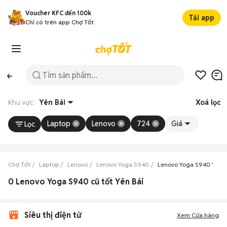
Voucher KFC đến 100k
Tải app
Chỉ có trên app Chợ Tốt
Khu vực:
Yên Bái
Xoá lọc
Laptop
Lenovo
724
Giá
Lọc
Chợ Tốt
Laptop
Lenovo
Lenovo Yoga S940
Lenovo Yoga S940 Yên B
0 Lenovo Yoga S940 cũ tốt Yên Bái
Siêu thị điện tử
Xem Cửa hàng