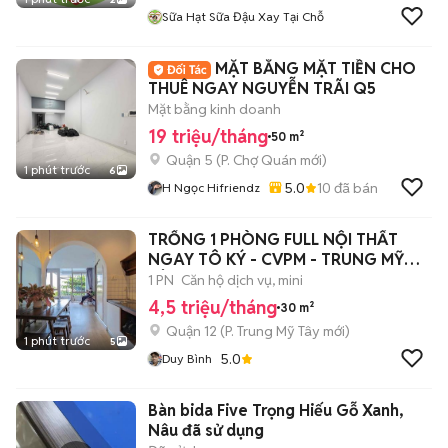
Sữa Hạt Sữa Đậu Xay Tại Chỗ
MẶT BẰNG MẶT TIỀN CHO
THUÊ NGAY NGUYỄN TRÃI Q5
Mặt bằng kinh doanh
19 triệu/tháng
50 m²
Quận 5
(
P. Chợ Quán
mới)
1 phút trước
6
5.0
10
đã bán
H Ngọc Hifriendz
TRỐNG 1 PHÒNG FULL NỘI THẤT
NGAY TÔ KÝ - CVPM - TRUNG MỸ
TÂY
1 PN
Căn hộ dịch vụ, mini
4,5 triệu/tháng
30 m²
Quận 12
(
P. Trung Mỹ Tây
mới)
1 phút trước
5
5.0
Duy Bình
Bàn bida Five Trọng Hiếu Gỗ Xanh,
Nâu đã sử dụng