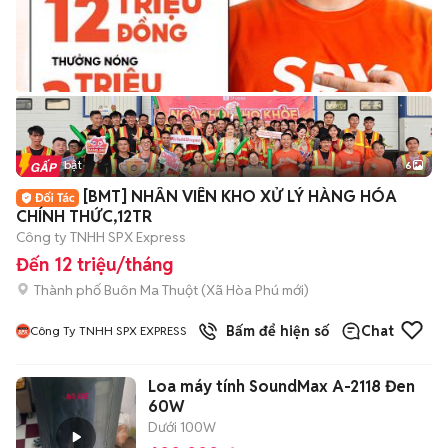
Tin nổi bật
6
+
2
[BMT] NHÂN VIÊN KHO XỬ LÝ HÀNG HÓA
CHÍNH THỨC,12TR
Công ty TNHH SPX Express
Đến 12 triệu/tháng
Thành phố Buôn Ma Thuột
(
Xã Hòa Phú
mới)
Bấm để hiện số
Chat
Công Ty TNHH SPX EXPRESS
Loa máy tính SoundMax A-2118 Đen
60W
Dưới 100W