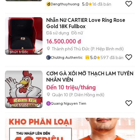
d
5.0
16
đã bán
Dangthuyhuong
Nhẫn Nữ CARTIER Love Ring Rose
Gold 18K Fullbox
Đã sử dụng
Đồ nữ
16.500.000 đ
Thành phố Thủ Đức
(
P. Hiệp Bình
mới)
1 phút trước
6
5.0
597
đã bán
Chương Authentic
CƠM GÀ XỐI MỠ THẠCH LAM TUYỂN
NHÂN VIÊN
Đến 10 triệu/tháng
Quận 10
(
P. Diên Hồng
mới)
Quang Nguyen Tien
1 phút trước
1