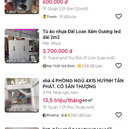
600.000 đ
Quận 3
(
P. Bàn Cờ
mới)
1 phút trước
5
T
19
đã bán
Thanh
Tủ áo nhựa Đài Loan Xám Gương led
dài 2m2
Mới
Nhựa
3.700.000 đ
Thành phố Thủ Đức
(
P. Linh Xuân
mới)
1 phút trước
2
238
đã bán
Nội Thất Gia Đinh
nhà 4 PHÒNG NGỦ 4X15 HUỲNH TẤN
PHÁT. CÓ SÂN THƯỢNG
4 PN
Nhà ngõ, hẻm
13,5 triệu/tháng
60 m²
Quận 7
(
P. Phú Thuận
mới)
1 phút trước
12
4.6
280
đã bán
Phương