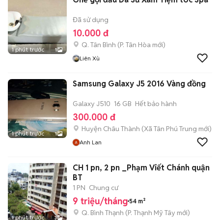
Đã sử dụng
10.000 đ
Q. Tân Bình
(
P. Tân Hòa
mới)
1 phút trước
1
Liên Xù
Samsung Galaxy J5 2016 Vàng đồng
Galaxy J510
16 GB
Hết bảo hành
300.000 đ
Huyện Châu Thành
(
Xã Tân Phú Trung
mới)
1 phút trước
1
Anh Lan
CH 1 pn, 2 pn _Phạm Viết Chánh quận
BT
1 PN
Chung cư
9 triệu/tháng
54 m²
Q. Bình Thạnh
(
P. Thạnh Mỹ Tây
mới)
1 phút trước
3