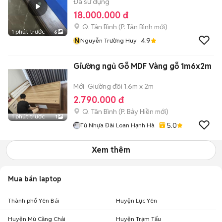
Đã sử dụng
18.000.000 đ
Q. Tân Bình
(
P. Tân Bình
mới)
1 phút trước
6
N
4.9
Nguyễn Trường Huy
Giường ngủ Gỗ MDF Vàng gỗ 1m6x2m
Mới
Giường đôi 1.6m x 2m
2.790.000 đ
Q. Tân Bình
(
P. Bảy Hiền
mới)
1 phút trước
1
5.0
Tủ Nhựa Đài Loan Hạnh Hà
Xem thêm
Mua bán laptop
Thành phố Yên Bái
Huyện Lục Yên
Huyện Mù Căng Chải
Huyện Trạm Tấu