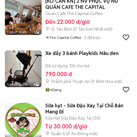
[KO CẦN KN] 2 NV PHỤC VỤ NỮ
QUÁN CAFE THE CAPITAL
Quán Cafe The Capital Coffee
Đến 22.000 đ/giờ
Q. Tân Bình
(
P. Tân Sơn Nhất
mới)
1 phút trước
3
2
đã bán
The Capital Coffee
Xe đẩy 3 bánh Playkids Nâu đen
Đã sử dụng
Đồ cho bé
790.000 đ
Thành phố Thuận An
(
P. Bình Hòa
mới)
1 phút trước
4
H
HDang
Sữa hạt - Sữa Đậu Xay Tại Chỗ Bán
Mang Đi
Sữa Hạt Sữa Đậu Xay Tại Chỗ
Từ 30.000 đ/giờ
Quận 5
(
P. An Đông
mới)
1 phút trước
2