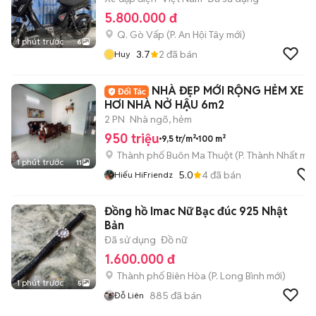
5.800.000 đ
Q. Gò Vấp
(
P. An Hội Tây
mới)
1 phút trước
6
3.7
2
đã bán
Huy
NHÀ ĐẸP MỚI RỘNG HẺM XE
HƠI NHÀ NỞ HẬU 6m2
2 PN
Nhà ngõ, hẻm
950 triệu
9,5 tr/m²
100 m²
Thành phố Buôn Ma Thuột
(
P. Thành Nhất
mới
1 phút trước
11
5.0
4
đã bán
Hiếu HiFriendz
Đồng hồ Imac Nữ Bạc đúc 925 Nhật
Bản
Đã sử dụng
Đồ nữ
1.600.000 đ
Thành phố Biên Hòa
(
P. Long Bình
mới)
1 phút trước
5
885
đã bán
Đỗ Liên