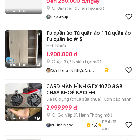
Đến 280.000 đ/ngày
Q. Bình Tân
(
P. Tân Tạo
mới)
1 phút trước
TPDGroup
Tủ quần áo Tủ quần áo * Tủ quần áo
Tủ quần áo # $
Mới
Nhựa
1.900.000 đ
Quận 3
(
P. Nhiêu Lộc
mới)
1 phút trước
1
Cửa Hàng Tủ Nhựa Giá
Xưởng
CARD MÀN HÌNH GTX 1070 8GB
CHẠY KHOẺ BAO EM
Đã sử dụng (chưa sửa chữa)
Còn bảo hành
2.999.999 đ
Q. Gò Vấp
(
P. Hạnh Thông
mới)
1 phút trước
5
1184
đã
4.8
Vi Tính Ngọc
bán
Trang