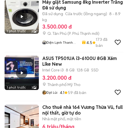
Máy giặt Samsung 8kg Inverter Trắng
Đã sử dụng
Đã sử dụng
Cửa trước (lồng ngang)
8 - 8.9
kg
3.500.000 đ
1 phút trước
2
Q. Tân Phú
(
P. Phú Thạnh
mới)
173
đã
4.5
Điện Lạnh Thanh
bán
Sang
ASUS TP501UA i3-6100U 8GB Xám
Like New
Intel Core i3
8 GB
128 GB
SSD
3.200.000 đ
Thành phố Mỹ Tho
1 phút trước
3
4.1
59
đã bán
Đạt Lủi
Cho thuê nhà 164 Vương Thừa Vũ, full
nội thất, giờ tự do
Nhà mặt phố, mặt tiền
6 triệu/tháng