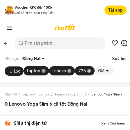
Voucher KFC đến 100k
Tải app
Chỉ có trên app Chợ Tốt
Khu vực:
Đồng Nai
Xoá lọc
Laptop
Lenovo
725
Giá
Lọc
Chợ Tốt
Laptop
Lenovo
Lenovo Yoga Slim 6
Lenovo Yoga Slim 6 Đồ
0 Lenovo Yoga Slim 6 cũ tốt Đồng Nai
Siêu thị điện tử
Xem Cửa hàng