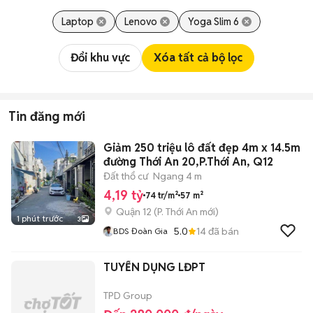
Laptop
Lenovo
Yoga Slim 6
Đổi khu vực
Xóa tất cả bộ lọc
Tin đăng mới
Giảm 250 triệu lô đất đẹp 4m x 14.5m
đường Thới An 20,P.Thới An, Q12
Đất thổ cư
Ngang 4 m
4,19 tỷ
74 tr/m²
57 m²
Quận 12
(
P. Thới An
mới)
1 phút trước
3
5.0
14
đã bán
BDS Đoàn Gia
TUYỂN DỤNG LĐPT
TPD Group