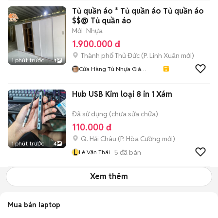
Tủ quần áo * Tủ quần áo Tủ quần áo
$$@ Tủ quần áo
Mới
Nhựa
1.900.000 đ
Thành phố Thủ Đức
(
P. Linh Xuân
mới)
1 phút trước
1
Cửa Hàng Tủ Nhựa Giá
Xưởng
Hub USB Kim loại 8 in 1 Xám
Đã sử dụng (chưa sửa chữa)
110.000 đ
Q. Hải Châu
(
P. Hòa Cường
mới)
1 phút trước
4
L
5
đã bán
Lê Văn Thái
Xem thêm
Mua bán laptop