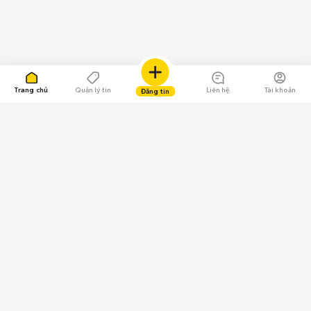
Trang chủ
Quản lý tin
Liên hệ
Tài khoản
Đăng tin
109.000 Bình chọn
Tải ứng dụng Chợ Tốt
Về Chợ Tốt
Quy chế sàn
Chính sách bảo mật
Giải quyết tranh chấp
CÔNG TY TNHH CHỢ TỐT - Người đại diện theo pháp luật:
Nguyễn Trọng Tấn; GPDKKD: 0312120782 do Sở KH & ĐT TP.HCM cấp ngày
11/01/2013;
GPMXH: 185/GP-BTTTT do Bộ Thông tin và Truyền thông
cấp ngày 09/07/2024 - Chịu trách nhiệm