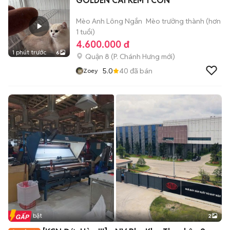
GOLDEN CÁI KÈM 1 CON
Mèo Anh Lông Ngắn
Mèo trưởng thành (hơn
1 tuổi)
4.600.000 đ
1 phút trước
6
Quận 8
(
P. Chánh Hưng
mới)
5.0
40
đã bán
Zoey
Tin nổi bật
2