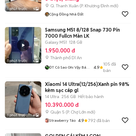
Q. Thanh Xuân
(
P. Khương Đình
mới)
1 phút trước
5
Cộng Đồng Nhà Đất
Samsung M51 8/128 Snap 730 Pin
7000 Fullcn Màn LK
Galaxy M51
128 GB
1.950.000 đ
Thành phố Dĩ An
1 phút trước
6
105
đã
4.9
ĐT Có Sao Ghi Vậy Bán
bán
Tại Nhà Có Ship Trực
Tiếp BD SG Có GL
Xiaomi 14 Ultra(12/256)Xanh pin 98%
kèm sạc cáp gl
14 Ultra
256 GB
Hết bảo hành
10.390.000 đ
Quận 5
(
P. Chợ Lớn
mới)
1 phút trước
6
4.9
792
đã bán
Strawberry Táo