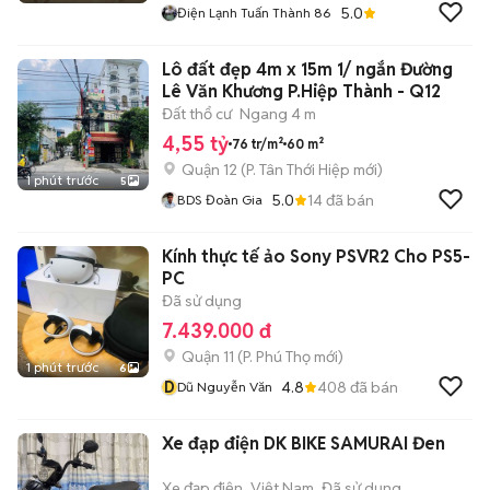
5.0
Điện Lạnh Tuấn Thành 86
Lô đất đẹp 4m x 15m 1/ ngắn Đường
Lê Văn Khương P.Hiệp Thành - Q12
Đất thổ cư
Ngang 4 m
4,55 tỷ
76 tr/m²
60 m²
Quận 12
(
P. Tân Thới Hiệp
mới)
1 phút trước
5
5.0
14
đã bán
BDS Đoàn Gia
Kính thực tế ảo Sony PSVR2 Cho PS5-
PC
Đã sử dụng
7.439.000 đ
Quận 11
(
P. Phú Thọ
mới)
1 phút trước
6
D
4.8
408
đã bán
Dũ Nguyễn Văn
Xe đạp điện DK BIKE SAMURAI Đen
Xe đạp điện
Việt Nam
Đã sử dụng