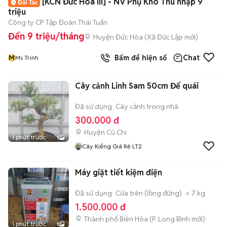
[KCN Đức Hòa III] - NV Phụ Kho Thu nhập 9
triệu
Công ty CP Tập Đoàn Thái Tuấn
Đến 9 triệu/tháng
Huyện Đức Hòa
(
Xã Đức Lập
mới)
M
Bấm để hiện số
Chat
Ms Trinh
Cây cảnh Linh Sam 50cm Đế quái
Đã sử dụng
Cây cảnh trong nhà
300.000 đ
Huyện Củ Chi
1 phút trước
1
Cây Kiểng Giá Rẻ LT2
Máy giặt tiết kiệm điện
Đã sử dụng
Cửa trên (lồng đứng)
< 7 kg
1.500.000 đ
Thành phố Biên Hòa
(
P. Long Bình
mới)
1 phút trước
1