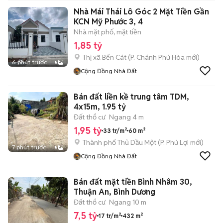
Nhà Mái Thái Lô Góc 2 Mặt Tiền Gần
KCN Mỹ Phước 3, 4
Nhà mặt phố, mặt tiền
1,85 tỷ
Thị xã Bến Cát
(
P. Chánh Phú Hòa
mới)
6 phút trước
5
Cộng Đồng Nhà Đất
Bán đất liền kề trung tâm TDM,
4x15m, 1.95 tỷ
Đất thổ cư
Ngang 4 m
1,95 tỷ
33 tr/m²
60 m²
Thành phố Thủ Dầu Một
(
P. Phú Lợi
mới)
7 phút trước
5
Cộng Đồng Nhà Đất
Bán đất mặt tiền Bình Nhâm 30,
Thuận An, Bình Dương
Đất thổ cư
Ngang 10 m
7,5 tỷ
17 tr/m²
432 m²