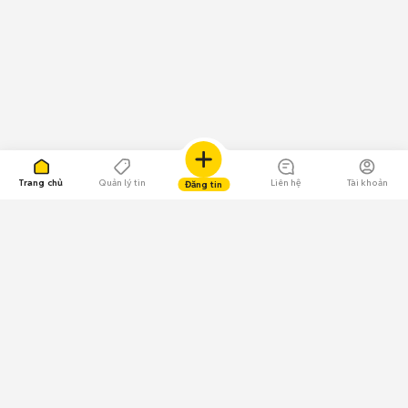
Trang chủ
Quản lý tin
Liên hệ
Tài khoản
Đăng tin
109.000 Bình chọn
Tải ứng dụng Chợ Tốt
Về Chợ Tốt
Quy chế sàn
Chính sách bảo mật
Giải quyết tranh chấp
CÔNG TY TNHH CHỢ TỐT - Người đại diện theo pháp luật: