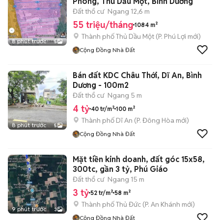
Phong, Thủ Dầu Một, Bình Dương
Đất thổ cư
Ngang 12,6 m
55 triệu/tháng
1084 m²
Thành phố Thủ Dầu Một
(
P. Phú Lợi
mới)
8 phút trước
5
Cộng Đồng Nhà Đất
Bán đất KDC Châu Thới, Dĩ An, Bình
Dương - 100m2
Đất thổ cư
Ngang 5 m
4 tỷ
40 tr/m²
100 m²
Thành phố Dĩ An
(
P. Đông Hòa
mới)
8 phút trước
5
Cộng Đồng Nhà Đất
Mặt tiền kinh doanh, đất góc 15x58,
300tc, gần 3 tỷ, Phú Giáo
Đất thổ cư
Ngang 15 m
3 tỷ
52 tr/m²
58 m²
Thành phố Thủ Đức
(
P. An Khánh
mới)
9 phút trước
3
Cộng Đồng Nhà Đất