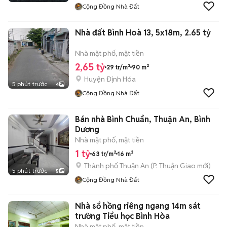
Cộng Đồng Nhà Đất
Nhà đất Bình Hoà 13, 5x18m, 2.65 tỷ
Nhà mặt phố, mặt tiền
2,65 tỷ
29 tr/m²
90 m²
Huyện Định Hóa
5 phút trước
4
Cộng Đồng Nhà Đất
Bán nhà Bình Chuẩn, Thuận An, Bình
Dương
Nhà mặt phố, mặt tiền
1 tỷ
63 tr/m²
16 m²
Thành phố Thuận An
(
P. Thuận Giao
mới)
5 phút trước
5
Cộng Đồng Nhà Đất
Nhà sổ hồng riêng ngang 14m sát
trường Tiểu học Bình Hòa
Nhà mặt phố, mặt tiền