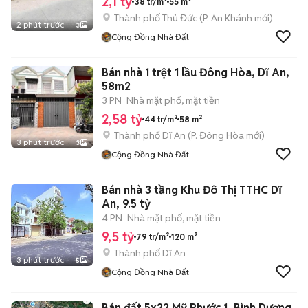
2,1 tỷ
38 tr/m²
55 m²
Thành phố Thủ Đức
(
P. An Khánh
mới)
2 phút trước
3
Cộng Đồng Nhà Đất
Bán nhà 1 trệt 1 lầu Đông Hòa, Dĩ An,
58m2
3 PN
Nhà mặt phố, mặt tiền
2,58 tỷ
44 tr/m²
58 m²
Thành phố Dĩ An
(
P. Đông Hòa
mới)
3 phút trước
3
Cộng Đồng Nhà Đất
Bán nhà 3 tầng Khu Đô Thị TTHC Dĩ
An, 9.5 tỷ
4 PN
Nhà mặt phố, mặt tiền
9,5 tỷ
79 tr/m²
120 m²
Thành phố Dĩ An
3 phút trước
5
Cộng Đồng Nhà Đất
Bán đất 5x22 Mỹ Phước 1, Bình Dương,