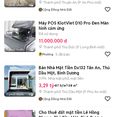
Thành phố Thuận An
(
P. An Phú
mới)
7 phút trước
4
Cộng Đồng Nhà Đất
Máy POS KiotViet D10 Pro Đen Màn
hình cảm ứng
Đã sử dụng
11.000.000 đ
Thành phố Thủ Đức
(
P. Long Bình
mới)
7 phút trước
1
P
5
đã bán
Phương
Bán Nhà Mặt Tiền Dx132 Tân An, Thủ
Dầu Một, Bình Dương
3 PN
Nhà mặt phố, mặt tiền
3,29 tỷ
87 tr/m²
38 m²
Thành phố Thủ Dầu Một
(
P. Phú An
mới)
7 phút trước
5
Cộng Đồng Nhà Đất
Cho thuê đất mặt tiền Lê Hồng