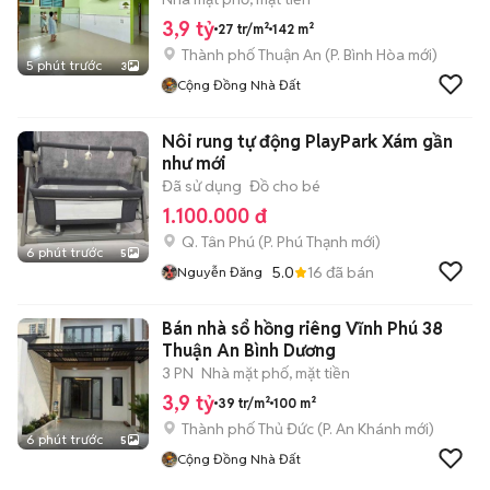
3,9 tỷ
27 tr/m²
142 m²
Thành phố Thuận An
(
P. Bình Hòa
mới)
5 phút trước
3
Cộng Đồng Nhà Đất
Nôi rung tự động PlayPark Xám gần
như mới
Đã sử dụng
Đồ cho bé
1.100.000 đ
Q. Tân Phú
(
P. Phú Thạnh
mới)
6 phút trước
5
5.0
16
đã bán
Nguyễn Đăng
Bán nhà sổ hồng riêng Vĩnh Phú 38
Thuận An Bình Dương
3 PN
Nhà mặt phố, mặt tiền
3,9 tỷ
39 tr/m²
100 m²
Thành phố Thủ Đức
(
P. An Khánh
mới)
6 phút trước
5
Cộng Đồng Nhà Đất