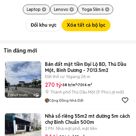
Laptop
Lenovo
Yoga Slim 6
Đổi khu vực
Xóa tất cả bộ lọc
Tin đăng mới
Bán đất mặt tiền Đại Lộ BD, Thủ Dầu
Một, Bình Dương - 7013.5m2
Đất thổ cư
Ngang 26 m
270 tỷ
38 tr/m²
7014 m²
Thành phố Thủ Dầu Một
(
P. Phú Lợi
mới)
2 phút trước
5
Cộng Đồng Nhà Đất
Nhà sổ riêng 55m2 mt đường 5m cách
chợ Bình Chuẩn 500m
2 PN
Nhà mặt phố, mặt tiền