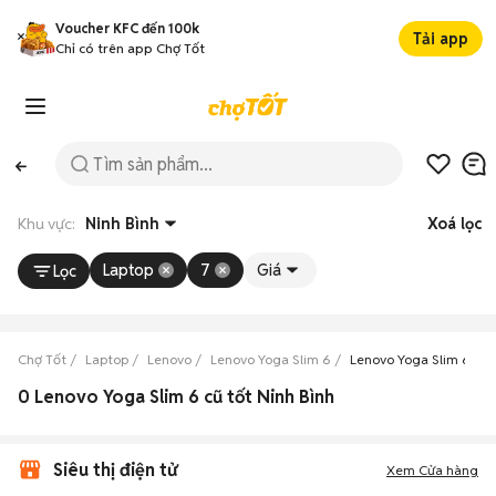
Voucher KFC đến 100k
Tải app
Chỉ có trên app Chợ Tốt
Khu vực:
Ninh Bình
Xoá lọc
Laptop
7
Giá
Lọc
Chợ Tốt
Laptop
Lenovo
Lenovo Yoga Slim 6
Lenovo Yoga Slim 6 Nin
0 Lenovo Yoga Slim 6 cũ tốt Ninh Bình
Siêu thị điện tử
Xem Cửa hàng