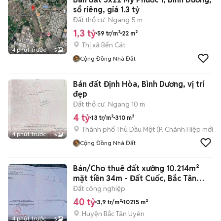
sổ riêng, giá 1.3 tỷ
Đất thổ cư
Ngang 5 m
1,3 tỷ
59 tr/m²
22 m²
Thị xã Bến Cát
4 phút trước
5
Cộng Đồng Nhà Đất
Bán đất Định Hòa, Bình Dương, vị trí
đẹp
Đất thổ cư
Ngang 10 m
4 tỷ
13 tr/m²
310 m²
Thành phố Thủ Dầu Một
(
P. Chánh Hiệp
mới)
4 phút trước
5
Cộng Đồng Nhà Đất
Bán/Cho thuê đất xưởng 10.214m²
mặt tiền 34m - Đất Cuốc, Bắc Tân
Uyên
Đất công nghiệp
40 tỷ
3,9 tr/m²
10215 m²
Huyện Bắc Tân Uyên
4 phút trước
5