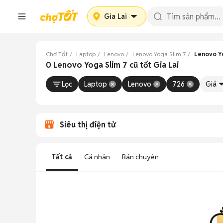
Gia Lai
Chợ Tốt
Laptop
Lenovo
Lenovo Yoga Slim 7
Lenovo Yo
0 Lenovo Yoga Slim 7 cũ tốt Gia Lai
Lọc
Laptop
Lenovo
726
Giá
Siêu thị điện tử
Tất cả
Cá nhân
Bán chuyên