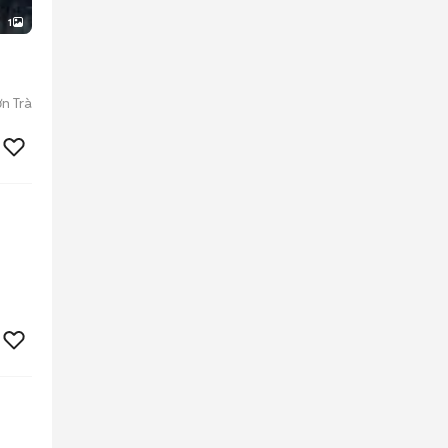
1
n Trà