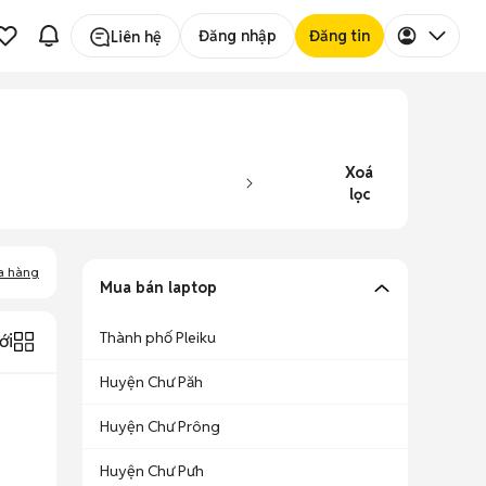
Đăng nhập
Đăng tin
Liên hệ
Xoá
lọc
a hàng
Mua bán laptop
Thành phố Pleiku
ới
Huyện Chư Păh
Huyện Chư Prông
Huyện Chư Pưh