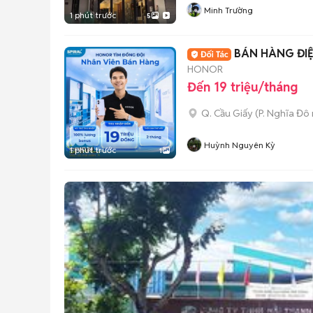
Minh Trường
1 phút trước
5
BÁN HÀNG ĐI
HONOR
Đến 19 triệu/tháng
Q. Cầu Giấy
(
P. Nghĩa Đô
Huỳnh Nguyên Kỳ
1 phút trước
1