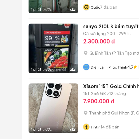
Q
7
đã bán
Quốc
1 phút trước
5
sanyo 210L k bám tuyết
Đã sử dụng
200 - 299 lít
2.300.000 đ
Q. Bình Tân
(
P. Tân Tạo
mớ
4.9
Điện Lạnh Phúc Thịnh
1 phút trước
2
Xiaomi 15T Gold Chính 
15T
256 GB
>12 tháng
7.900.000 đ
Thành phố Qui Nhơn
(
P. 
t
14
đã bán
Tintin
1 phút trước
6