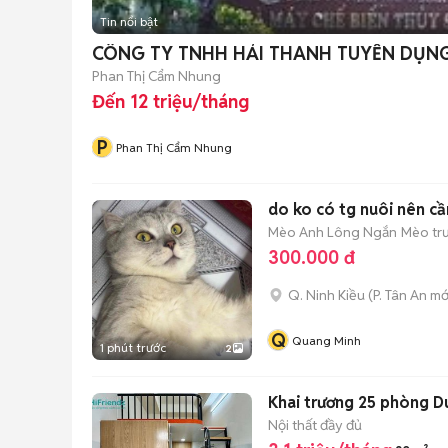
Tin nổi bật
CÔNG TY TNHH HẢI THANH TUYỂN DỤN
Phan Thị Cẩm Nhung
Đến 12 triệu/tháng
P
Phan Thị Cẩm Nhung
do ko có tg nuôi nên cầ
Mèo Anh Lông Ngắn
Mèo trư
300.000 đ
Q. Ninh Kiều
(
P. Tân An
mớ
Q
Quang Minh
1 phút trước
2
Khai trương 25 phòng 
Nội thất đầy đủ