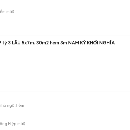
iểm
mới)
59 tỷ 3 LẦU 5x7m. 30m2 hẻm 3m NAM KỲ KHỞI NGHĨA
Nhà ngõ, hẻm
Đông Hiệp
mới)