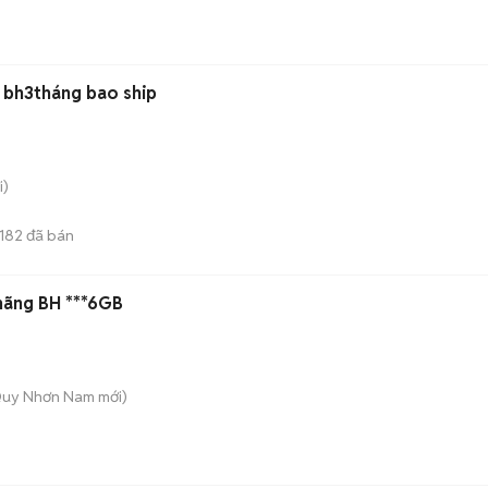
 bh3tháng bao ship
i)
1182
đã bán
hãng BH ***6GB
Quy Nhơn Nam
mới)