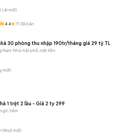
t Lái
mới)
4.4
71
đã bán
nhà 30 phòng thu nhập 190tr/tháng giá 29 tỷ TL
g Nam
Nhà mặt phố, mặt tiền
g
mới)
à 1 trệt 2 lầu - Giá 2 ty 299
ngõ, hẻm
n Nhựt
mới)