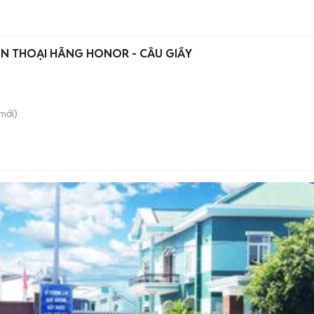
ỆN THOẠI HÃNG HONOR - CẦU GIẤY
mới)