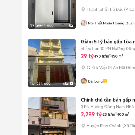
Thành phố Thủ Đức
(
P. Cá
Nội Thất Nhựa Hoàng Quân
39 giây trước
1
Giảm 5 tỷ bán gấp tòa 
nhiều hơn 10 PN
Hướng Đôn
29 tỷ
193 tr/m²
150 m²
Q. Gò Vấp
(
P. An Hội Đôn
Đại Long
1 phút trước
6
Chính chủ cần bán gấp nh
3 PN
Hướng Đông Nam
Nhà 
2,299 tỷ
23 tr/m²
100 m²
Huyện Bình Chánh
(
Xã Tâ