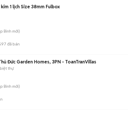
kim 1 lịch Size 38mm Fulbox
ệp Bình
mới)
597
đã bán
à Thủ Đức Garden Homes, 3PN - ToanTranVillas
biệt thự
ệp Bình
mới)
án