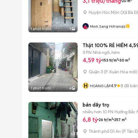
3,1 triệu/tháng
20 m²
Huyện Hóc Môn
(
Xã Bà Đ
Minh Sang Hifriendz
1 phút trước
7
Thật 100% RẺ HIẾM 4,
3 PN
Nhà ngõ, hẻm
4,59 tỷ
153 tr/m²
30 m²
Quận 3
(
P. Xuân Hòa
mới)
H
4.9
8
đã bán
HOÀNG LẬP
1 phút trước
6
bán dãy trọ
nhiều hơn 10 PN
Hướng Bắc
6,8 tỷ
26 tr/m²
257 m²
Thành phố Dĩ An
(
P. Tân 