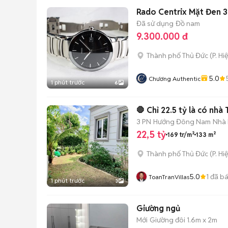
Rado Centrix Mặt Đen 3 
Đã sử dụng
Đồ nam
9.300.000 đ
Thành phố Thủ Đức
(
P. Hi
5.0
Chương Authentic
1 phút trước
6
🛑 Chỉ 22.5 tỷ là có nh
3 PN
Hướng Đông Nam
Nhà 
22,5 tỷ
169 tr/m²
133 m²
Thành phố Thủ Đức
(
P. Hi
5.0
1
đã b
ToanTranVillas
1 phút trước
3
Giường ngủ
Mới
Giường đôi 1.6m x 2m